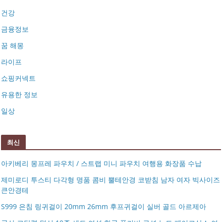
건강
금융정보
꿈 해몽
라이프
쇼핑커넥트
유용한 정보
일상
최신
아키베리 몽프레 파우치 / 스트랩 미니 파우치 여행용 화장품 수납
제미로디 투스티 다각형 명품 콤비 뿔테안경 코받침 남자 여자 빅사이즈
큰안경테
S999 은침 링귀걸이 20mm 26mm 후프귀걸이 실버 골드 아르제아