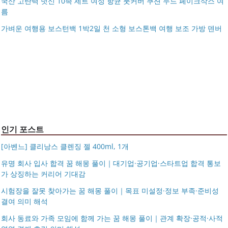
국산 고탄력 덧신 10족 세트 여성 항균 풋커버 쿠션 누드 페이크삭스 여
름
아키베리 몽프레 파우치 / 스트랩 미니 파우치 여행용 화장
가벼운 여행용 보스턴백 1박2일 천 소형 보스톤백 여행 보조 가방 덴버
제미로디 투스티 다각형 명품 콤비 뿔테안경 코받침 남자
품 수납
S999 은침 링귀걸이 20mm 26mm 후프귀걸이 실버 골드
여자 빅사이즈 큰안경테
국산 고탄력 덧신 10족 세트 여성 항균 풋커버 쿠션 누드 페
아르제아
가벼운 여행용 보스턴백 1박2일 천 소형 보스톤백 여행 보
이크삭스 여름
거창유기 수공예 주얼리 금 쌍 엥게이지링 커플 우정 모녀
조 가방 덴버
몽블랑 남성 양면벨트 12종 모음 기획전 선물포장 무료각
반지 가락지 5mm
14k 목걸이 20대 여자친구생일선물 100일 기념일 루나 노
인 113834 128135
블라티오
타임리스 라인 42cm(16인치) 기내용 출장용 승무원 노트
시저플립 편광 클립온 선글라스 클립선글라스
북 소형 여행용 캐리어
인기 포스트
[아벤느] 클리낭스 클렌징 젤 400ml, 1개
유명 회사 입사 합격 꿈 해몽 풀이｜대기업·공기업·스타트업 합격 통보
가 상징하는 커리어 기대감
시험장을 잘못 찾아가는 꿈 해몽 풀이｜목표 미설정·정보 부족·준비성
결여 의미 해석
회사 동료와 가족 모임에 함께 가는 꿈 해몽 풀이｜관계 확장·공적·사적