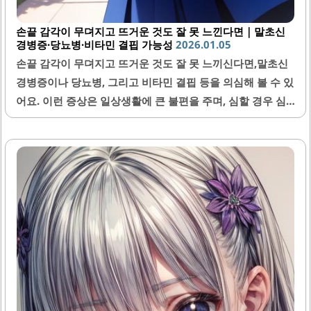
손끝 감각이 무뎌지고 뜨거운 것도 잘 못 느낀다면｜말초신
경병증·당뇨병·비타민 결핍 가능성
2026.01.05
손끝 감각이 무뎌지고 뜨거운 것도 잘 못 느끼신다면,말초신
경병증이나 당뇨병, 그리고 비타민 결핍 등을 의심해 볼 수 있
어요. 이런 증상은 일상생활에 큰 불편을 주며, 심할 경우 심
각한 건강 문제로 이어질 수 있기 때문에 빠른 대응이 중요해
요. 감각 저하는 단순한 피로나 스트레스 때문만이 아니라 신
경계의 문제에서 비롯될 수 있으니, 증상이 나타난다면 꾸준
히 관찰하고 의사와 상담하는 것이 좋아요. 지금부터 말초신
경병증과 예상 원인, 그리고 관리법까지 자세히 알려드릴게
요.1. 말초신경병증이란?말초신경병증은 말초신경에 손상이
생겨 감각이나 운동 기능에 이상이 나타나는 질환이에요. 주
로 손끝이나 발끝에서 감각이 무뎌지고 저린 증상이 나타나
며, 뜨거운 자극을 잘 느끼지 못하는 경우가 많아요. 이러한
증상은 신경 손상이 점차 진행되며 발생하기 때문에 조기에
발견하면 치료 효과가..