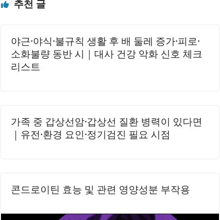
추천 글
사 방법이에요. 혈액 내 백혈구 수치를 확인하면 감염 또는 염
증 반응이 있는지 알 수 있어요. 특히 림프구, 호중구, 그리고
단핵구 등 면역세포의 비율과 기능..
야근·야식·불규칙 생활 후 배 둘레 증가·피로·
소화불량 동반 시｜대사 건강 악화 신호 체크
리스트
가족 중 갑상선암·갑상선 질환 병력이 있다면
｜유전·환경 요인·정기검진 필요 시점
콘드로이틴 효능 및 관련 영양성분 부작용