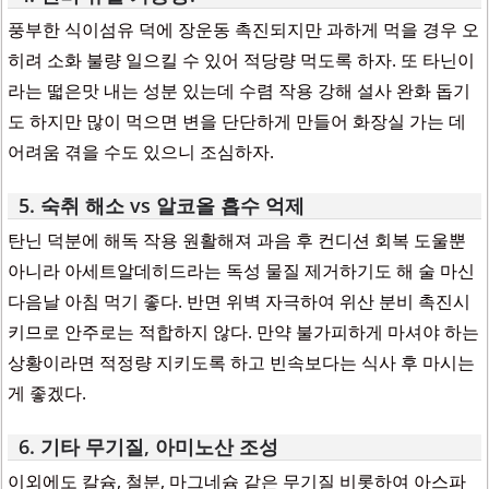
풍부한 식이섬유 덕에 장운동 촉진되지만 과하게 먹을 경우 오
히려 소화 불량 일으킬 수 있어 적당량 먹도록 하자. 또 타닌이
라는 떫은맛 내는 성분 있는데 수렴 작용 강해 설사 완화 돕기
도 하지만 많이 먹으면 변을 단단하게 만들어 화장실 가는 데
어려움 겪을 수도 있으니 조심하자.
5. 숙취 해소 vs 알코올 흡수 억제
탄닌 덕분에 해독 작용 원활해져 과음 후 컨디션 회복 도울뿐
아니라 아세트알데히드라는 독성 물질 제거하기도 해 술 마신
다음날 아침 먹기 좋다. 반면 위벽 자극하여 위산 분비 촉진시
키므로 안주로는 적합하지 않다. 만약 불가피하게 마셔야 하는
상황이라면 적정량 지키도록 하고 빈속보다는 식사 후 마시는
게 좋겠다.
6. 기타 무기질, 아미노산 조성
이외에도 칼슘, 철분, 마그네슘 같은 무기질 비롯하여 아스파