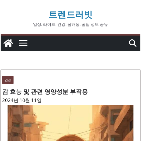
콘
트렌드러빗
텐
츠
일상, 라이프, 건강, 꿈해몽, 꿀팁 정보 공유
로
건
너
뛰
기
건강
감 효능 및 관련 영양성분 부작용
2024년 10월 11일