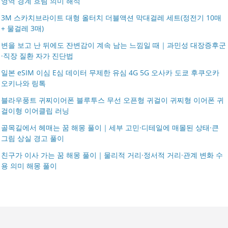
영역 경계 흐림 의미 해석
3M 스카치브라이트 대형 올터치 더블액션 막대걸레 세트(정전기 10매
+ 물걸레 3매)
변을 보고 난 뒤에도 잔변감이 계속 남는 느낌일 때｜과민성 대장증후군
·직장 질환 자가 진단법
일본 eSIM 이심 E심 데이터 무제한 유심 4G 5G 오사카 도쿄 후쿠오카
오키나와 링톡
블라우풍트 귀찌이어폰 블루투스 무선 오픈형 귀걸이 귀찌형 이어폰 귀
걸이형 이어클립 러닝
골목길에서 헤매는 꿈 해몽 풀이｜세부 고민·디테일에 매몰된 상태·큰
그림 상실 경고 풀이
친구가 이사 가는 꿈 해몽 풀이｜물리적 거리·정서적 거리·관계 변화 수
용 의미 해몽 풀이