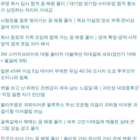
유명 회사 입사 합격 꿈 해몽 풀이｜대기업·공기업·스타트업 합격 통보
가 상징하는 커리어 기대감
시험장을 잘못 찾아가는 꿈 해몽 풀이｜목표 미설정·정보 부족·준비성
결여 의미 해석
회사 동료와 가족 모임에 함께 가는 꿈 해몽 풀이｜관계 확장·공적·사적
영역 경계 흐림 의미 해석
3M 스카치브라이트 대형 올터치 더블액션 막대걸레 세트(정전기 10매
+ 물걸레 3매)
일본 eSIM 이심 E심 데이터 무제한 유심 4G 5G 오사카 도쿄 후쿠오카
오키나와 링톡
변을 보고 난 뒤에도 잔변감이 계속 남는 느낌일 때｜과민성 대장증후군
·직장 질환 자가 진단법
블라우풍트 귀찌이어폰 블루투스 무선 오픈형 귀걸이 귀찌형 이어폰 귀
걸이형 이어클립 러닝
골목길에서 헤매는 꿈 해몽 풀이｜세부 고민·디테일에 매몰된 상태·큰
그림 상실 경고 풀이
친구가 이사 가는 꿈 해몽 풀이｜물리적 거리·정서적 거리·관계 변화 수