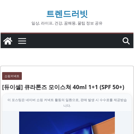
콘
트렌드러빗
텐
츠
일상, 라이프, 건강, 꿈해몽, 꿀팁 정보 공유
로
건
너
뛰
기
쇼핑커넥트
[듀이셀] 큐라톤즈 모이스쳐 40ml 1+1 (SPF 50+)
이 포스팅은 네이버 쇼핑 커넥트 활동의 일환으로, 판매 발생 시 수수료를 제공받습
니다.