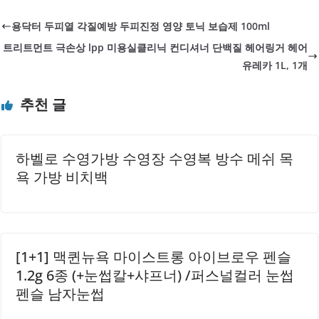
이 케이스 변색에 미치는 영향스마트폰 케이스가 누렇게 변
용닥터 두피열 각질예방 두피진정 영양 토닉 보습제 100ml
하는 데 가장 큰 원인 중 하나는 자외선이에요. 햇빛에 포함된
트리트먼트 극손상 lpp 미용실클리닉 컨디셔너 단백질 헤어링거 헤어
자외선은 케이스 소재 속에 있는 화학물질과 반응해 색이 바
유레카 1L, 1개
래고 변색을 일으켜요. 특히 투명하거나 연한 색상의 케이스
는 자외선 영향에 더 쉽게 노출되어 누렇게 변색되기 쉽답니
추천 글
다.케이스가 창가나 야외에 자주 노출되면 자외선이 케이스
소재 내부에 침투해 분자의 구조를 바꾸고, 이것이 변색으로..
하벨로 수영가방 수영장 수영복 방수 메쉬 목
욕 가방 비치백
[1+1] 맥퀸뉴욕 마이스트롱 아이브로우 펜슬
1.2g 6종 (+눈썹칼+샤프너) /퍼스널컬러 눈썹
펜슬 남자눈썹