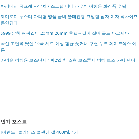
아키베리 몽프레 파우치 / 스트랩 미니 파우치 여행용 화장품 수납
제미로디 투스티 다각형 명품 콤비 뿔테안경 코받침 남자 여자 빅사이즈
큰안경테
S999 은침 링귀걸이 20mm 26mm 후프귀걸이 실버 골드 아르제아
국산 고탄력 덧신 10족 세트 여성 항균 풋커버 쿠션 누드 페이크삭스 여
름
아키베리 몽프레 파우치 / 스트랩 미니 파우치 여행용 화장
가벼운 여행용 보스턴백 1박2일 천 소형 보스톤백 여행 보조 가방 덴버
제미로디 투스티 다각형 명품 콤비 뿔테안경 코받침 남자
품 수납
S999 은침 링귀걸이 20mm 26mm 후프귀걸이 실버 골드
여자 빅사이즈 큰안경테
국산 고탄력 덧신 10족 세트 여성 항균 풋커버 쿠션 누드 페
아르제아
가벼운 여행용 보스턴백 1박2일 천 소형 보스톤백 여행 보
이크삭스 여름
거창유기 수공예 주얼리 금 쌍 엥게이지링 커플 우정 모녀
조 가방 덴버
몽블랑 남성 양면벨트 12종 모음 기획전 선물포장 무료각
반지 가락지 5mm
14k 목걸이 20대 여자친구생일선물 100일 기념일 루나 노
인 113834 128135
블라티오
타임리스 라인 42cm(16인치) 기내용 출장용 승무원 노트
시저플립 편광 클립온 선글라스 클립선글라스
북 소형 여행용 캐리어
인기 포스트
[아벤느] 클리낭스 클렌징 젤 400ml, 1개