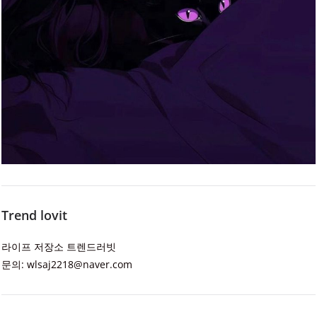
Trend lovit
라이프 저장소 트렌드러빗
문의: wlsaj2218@naver.com