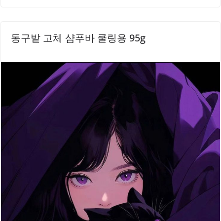
동구밭 고체 샴푸바 쿨링용 95g