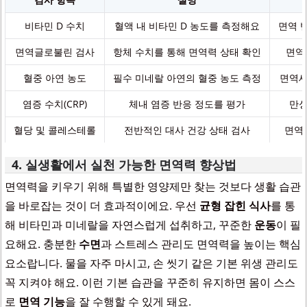
비타민 D 수치
혈액 내 비타민 D 농도를 측정해요
면역 
면역글로불린 검사
항체 수치를 통해 면역력 상태 확인
면역
혈중 아연 농도
필수 미네랄 아연의 혈중 농도 측정
면역세
염증 수치(CRP)
체내 염증 반응 정도를 평가
만성
혈당 및 콜레스테롤
전반적인 대사 건강 상태 검사
면역
4. 실생활에서 실천 가능한 면역력 향상법
면역력을 키우기 위해 특별한 영양제만 찾는 것보다 생활 습관
을 바로잡는 것이 더 효과적이에요. 우선
균형 잡힌 식사
를 통
해 비타민과 미네랄을 자연스럽게 섭취하고, 꾸준한
운동
이 필
요해요. 충분한
수면
과 스트레스 관리도 면역력을 높이는 핵심
요소랍니다. 물을 자주 마시고, 손 씻기 같은 기본 위생 관리도
꼭 지켜야 해요. 이런 기본 습관을 꾸준히 유지하면 몸이 스스
로
면역 기능
을 잘 수행할 수 있게 돼요.