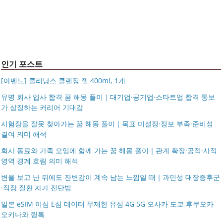
반지 가락지 5mm
14k 목걸이 20대 여자친구생일선물 100일 기념일 루나 노
인 113834 128135
블라티오
타임리스 라인 42cm(16인치) 기내용 출장용 승무원 노트
시저플립 편광 클립온 선글라스 클립선글라스
북 소형 여행용 캐리어
인기 포스트
[아벤느] 클리낭스 클렌징 젤 400ml, 1개
유명 회사 입사 합격 꿈 해몽 풀이｜대기업·공기업·스타트업 합격 통보
가 상징하는 커리어 기대감
시험장을 잘못 찾아가는 꿈 해몽 풀이｜목표 미설정·정보 부족·준비성
결여 의미 해석
회사 동료와 가족 모임에 함께 가는 꿈 해몽 풀이｜관계 확장·공적·사적
영역 경계 흐림 의미 해석
변을 보고 난 뒤에도 잔변감이 계속 남는 느낌일 때｜과민성 대장증후군
·직장 질환 자가 진단법
일본 eSIM 이심 E심 데이터 무제한 유심 4G 5G 오사카 도쿄 후쿠오카
오키나와 링톡