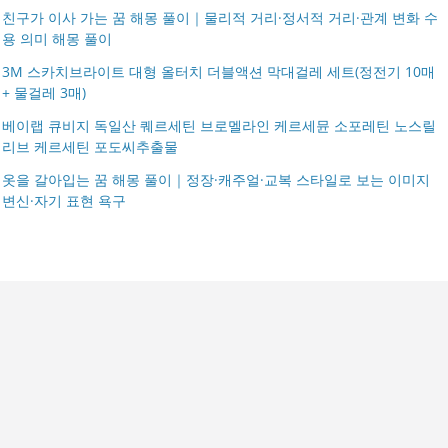
친구가 이사 가는 꿈 해몽 풀이｜물리적 거리·정서적 거리·관계 변화 수
용 의미 해몽 풀이
3M 스카치브라이트 대형 올터치 더블액션 막대걸레 세트(정전기 10매
+ 물걸레 3매)
베이랩 큐비지 독일산 퀘르세틴 브로멜라인 케르세뮨 소포레틴 노스릴
리브 케르세틴 포도씨추출물
옷을 갈아입는 꿈 해몽 풀이｜정장·캐주얼·교복 스타일로 보는 이미지
변신·자기 표현 욕구