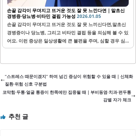
손끝 감각이 무뎌지고 뜨거운 것도 잘 못 느낀다면｜말초신
경병증·당뇨병·비타민 결핍 가능성
2026.01.05
손끝 감각이 무뎌지고 뜨거운 것도 잘 못 느끼신다면,말초신
경병증이나 당뇨병, 그리고 비타민 결핍 등을 의심해 볼 수 있
어요. 이런 증상은 일상생활에 큰 불편을 주며, 심할 경우 심
각한 건강 문제로 이어질 수 있기 때문에 빠른 대응이 중요해
요. 감각 저하는 단순한 피로나 스트레스 때문만이 아니라 신
경계의 문제에서 비롯될 수 있으니, 증상이 나타난다면 꾸준
히 관찰하고 의사와 상담하는 것이 좋아요. 지금부터 말초신
“스트레스 때문이겠지” 하며 넘긴 증상이 위험할 수 있을 때｜신체화
경병증과 예상 원인, 그리고 관리법까지 자세히 알려드릴게
질환·위험 신호 구분법
요.1. 말초신경병증이란?말초신경병증은 말초신경에 손상이
코막힘·두통·얼굴 통증이 한쪽에만 집중될 때｜부비동염·치과·편두통
생겨 감각이나 운동 기능에 이상이 나타나는 질환이에요. 주
감별 자가 체크
로 손끝이나 발끝에서 감각이 무뎌지고 저린 증상이 나타나
며, 뜨거운 자극을 잘 느끼지 못하는 경우가 많아요. 이러한
추천 글
증상은 신경 손상이 점차 진행되며 발생하기 때문에 조기에
발견하면 치료 효과가..