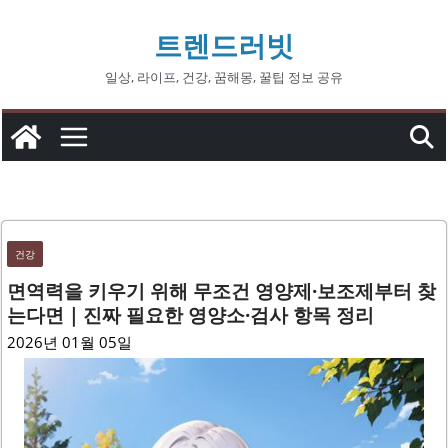
콘
트렌드러빗
텐
츠
일상, 라이프, 건강, 꿈해몽, 꿀팁 정보 공유
로
건
너
뛰
기
건강
면역력을 키우기 위해 무조건 영양제·보조제부터 찾
는다면｜진짜 필요한 영양소·검사 항목 정리
2026년 01월 05일