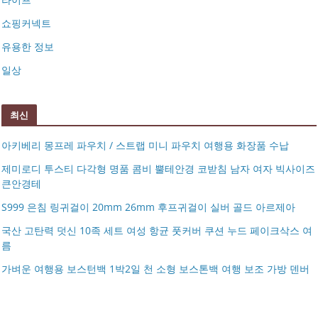
쇼핑커넥트
유용한 정보
일상
최신
아키베리 몽프레 파우치 / 스트랩 미니 파우치 여행용 화장품 수납
제미로디 투스티 다각형 명품 콤비 뿔테안경 코받침 남자 여자 빅사이즈
큰안경테
S999 은침 링귀걸이 20mm 26mm 후프귀걸이 실버 골드 아르제아
국산 고탄력 덧신 10족 세트 여성 항균 풋커버 쿠션 누드 페이크삭스 여
름
아키베리 몽프레 파우치 / 스트랩 미니 파우치 여행용 화장
가벼운 여행용 보스턴백 1박2일 천 소형 보스톤백 여행 보조 가방 덴버
제미로디 투스티 다각형 명품 콤비 뿔테안경 코받침 남자
품 수납
S999 은침 링귀걸이 20mm 26mm 후프귀걸이 실버 골드
여자 빅사이즈 큰안경테
국산 고탄력 덧신 10족 세트 여성 항균 풋커버 쿠션 누드 페
아르제아
가벼운 여행용 보스턴백 1박2일 천 소형 보스톤백 여행 보
이크삭스 여름
거창유기 수공예 주얼리 금 쌍 엥게이지링 커플 우정 모녀
조 가방 덴버
몽블랑 남성 양면벨트 12종 모음 기획전 선물포장 무료각