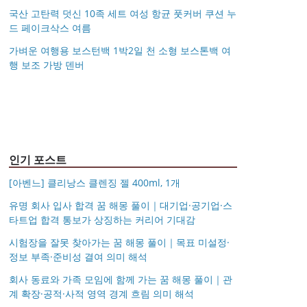
국산 고탄력 덧신 10족 세트 여성 항균 풋커버 쿠션 누
드 페이크삭스 여름
가벼운 여행용 보스턴백 1박2일 천 소형 보스톤백 여
행 보조 가방 덴버
아키베리 몽프레 파우치
제미로디 투스티 다각형
S999 은침 링귀걸이
국산 고탄력 덧신 10족
/ 스트랩 미니 파우치 여
명품 콤비 뿔테안경 코
가벼운 여행용 보스턴백
거창유기 수공예 주얼리
20mm 26mm 후프귀걸
세트 여성 항균 풋커버
행용 화장품 수납
받침 남자 여자 빅사이
몽블랑 남성 양면벨트
14k 목걸이 20대 여자친
1박2일 천 소형 보스톤
금 쌍 엥게이지링 커플
이 실버 골드 아르제아
쿠션 누드 페이크삭스
즈 큰안경테
시저플립 편광 클립온
타임리스 라인 42cm(16
12종 모음 기획전 선물
구생일선물 100일 기념
백 여행 보조 가방 덴버
우정 모녀 반지 가락지
여름
선글라스 클립선글라스
인치) 기내용 출장용 승
포장 무료각인 113834
일 루나 노블라티오
5mm
무원 노트북 소형 여행
128135
용 캐리어
인기 포스트
[아벤느] 클리낭스 클렌징 젤 400ml, 1개
유명 회사 입사 합격 꿈 해몽 풀이｜대기업·공기업·스
타트업 합격 통보가 상징하는 커리어 기대감
시험장을 잘못 찾아가는 꿈 해몽 풀이｜목표 미설정·
정보 부족·준비성 결여 의미 해석
회사 동료와 가족 모임에 함께 가는 꿈 해몽 풀이｜관
계 확장·공적·사적 영역 경계 흐림 의미 해석