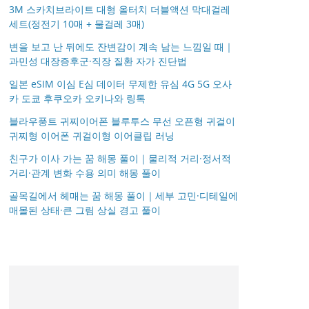
3M 스카치브라이트 대형 올터치 더블액션 막대걸레
세트(정전기 10매 + 물걸레 3매)
변을 보고 난 뒤에도 잔변감이 계속 남는 느낌일 때｜
과민성 대장증후군·직장 질환 자가 진단법
일본 eSIM 이심 E심 데이터 무제한 유심 4G 5G 오사
카 도쿄 후쿠오카 오키나와 링톡
블라우풍트 귀찌이어폰 블루투스 무선 오픈형 귀걸이
귀찌형 이어폰 귀걸이형 이어클립 러닝
친구가 이사 가는 꿈 해몽 풀이｜물리적 거리·정서적
거리·관계 변화 수용 의미 해몽 풀이
골목길에서 헤매는 꿈 해몽 풀이｜세부 고민·디테일에
매몰된 상태·큰 그림 상실 경고 풀이