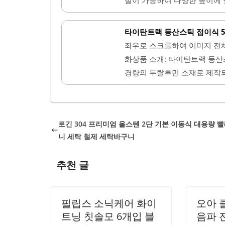
족시킬 수 있습니다.손잡이는
제작되어 내구성이 우수하며, 
이 포함되어 있어 안전하게..
단한 느낌을 주며, 조립이 간편
타이탄트랙 등산스틱 접이식 5
벼워 장시간 사용에도 부담이 적
좌우로 스크롤하여 이미지 전
공항에서도 무난히 통과할 수 
화상품 소개: 타이탄트랙 등산
주어 안전한 산행을 도와줍니다
경량의 두랄루민 소재로 제작되
서도 시각적으로 돋보입니다. 
다. 이 제품은 5단으로 길이 
함되어..
에게 적합합니다. 퀵 락 방식
해지는 부담을 줄여줍니다.손
로긴 304 프리미엄 올스텐 2단 기본 이동식 대용량 
사용에도 편안함을 제공합니다
니 세탁 철제 세탁바구니
안정적으로 사용할 수 있습니다
한 환경에서 사용하기에 적합합
추천 글
쉽게 들어가 휴대할 수 있습니다
필립스 소닉케어 화이
오아 
트닝 칫솔모 6개입 블
음파 