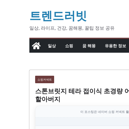
콘
트렌드러빗
텐
츠
로
일상, 라이프, 건강, 꿈해몽, 꿀팁 정보 공유
건
너
일상
쇼핑
꿈 해몽
유용한 정보
뛰
기
쇼핑커넥트
스톤브릿지 테라 접이식 초경량 
할아버지
이 포스팅은 네이버 쇼핑 커넥트 활