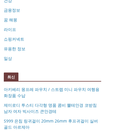
건강
금융정보
꿈 해몽
라이프
쇼핑커넥트
유용한 정보
일상
최신
아키베리 몽프레 파우치 / 스트랩 미니 파우치 여행용
화장품 수납
제미로디 투스티 다각형 명품 콤비 뿔테안경 코받침
남자 여자 빅사이즈 큰안경테
S999 은침 링귀걸이 20mm 26mm 후프귀걸이 실버
골드 아르제아