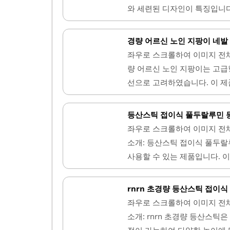
와 세련된 디자인이 특징입니다
정적인 지지력을 제공합니다. 
있어 편리합니다.손잡이는 인
경량 어르신 노인 지팡이 네발
을 줄여줍니다. 또한, 지팡이
좌우로 스크롤하여 이미지 전
가능합니다. 이 제품은 고급스
량 어르신 노인 지팡이는 고급
에서 사용하기에 적합합니다.사
선으로 고려하였습니다. 이 제
이 가능합니다. 스톤브릿지 루
자서도 안전하게 서 있을 수 
입니다. 다양한 색상으로 제공되
가벼운 무게로 손목에 부담을 
등산스틱 접이식 풀두랄루민 
러짐 없이 안정적인 사용이 가
좌우로 스크롤하여 이미지 전
정할 수 있으며, 고정력이 뛰
소개: 등산스틱 접이식 풀두랄
여 실내외에서 모두 안정감 있
사용할 수 있는 제품입니다. 
아 일상에서 부담 없이 사용할 
어나며, 가벼운 무게로 인해 
게 펼치고 접을 수 있으며, 한
rnrn 초경량 등산스틱 접이식
할 수 있습니다.두랄루민 소재
좌우로 스크롤하여 이미지 전
지력을 제공합니다. 이 제품은
소개: rnrn 초경량 등산스틱
서 유용하게 활용될 수 있습니
절이 가능하여 다양한 높이에 