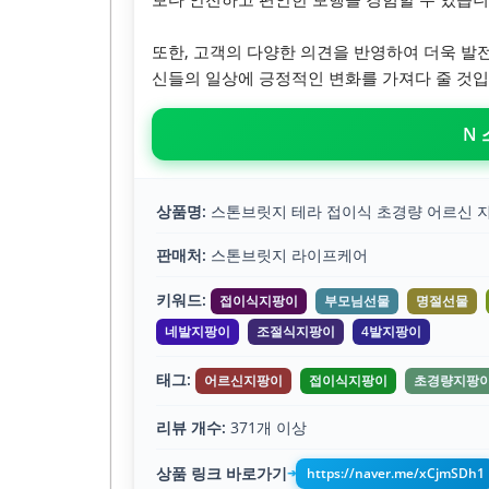
또한, 고객의 다양한 의견을 반영하여 더욱 발
신들의 일상에 긍정적인 변화를 가져다 줄 것입
N
상품명:
스톤브릿지 테라 접이식 초경량 어르신 
판매처:
스톤브릿지 라이프케어
키워드:
접이식지팡이
부모님선물
명절선물
네발지팡이
조절식지팡이
4발지팡이
태그:
어르신지팡이
접이식지팡이
초경량지팡
리뷰 개수:
371개 이상
상품 링크 바로가기
https://naver.me/xCjmSDh1
➔