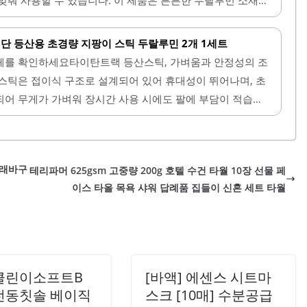
 인체공학적으로 설계되어 편안한 그립감을 제공하며, 스트랩
험한 산행에서도 안정적인 지지력을 제공합니다. 사용 시 단
하여 누구나 쉽게 사용할 수 있습니다.무게는 265g으로 가
단 등산용 초경량 지팡이 스틱 두랄루민 2개 1세트
습니다. 또한, 3단으로 접을 수 있어 가방에 쏙 들어가며,
체를 확인하세요타이탄트랙 등산스틱, 가벼움과 안정성의 조
있는 사이즈입니다. 그립감이 뛰어나 손에 착 감기는 느낌을
스틱은 접이식 구조로 설계되어 있어 휴대성이 뛰어나며, 초
.디자인은 세련된 빨간색으로, 눈에 잘 띄어 겨울철 설산에
어 무게가 가벼워 장시간 사용 시에도 팔에 부담이 적습니
이 제품은 가격 대비 우수한 가성비를 자랑하며, 케이스가 포
조절이 가능하여 키가 150cm에서 180cm 이상인 사용자 모두
으로 길이 조절이 간편하며, 안정적인 구조 덕분에 무릎에 가
목에 부담을 덜어주는 스트랩 구조가 적용되어 있어 장시간
빨래바구
테리파머 625gsm 고중량 200g 호텔 수건 타월 10장 선물 페
. 바닥의 고무 팁은 접지력을 높여주어 눈길이나 돌길에서도
이스 타올 목욕 샤워 답례품 집들이 신혼 세트 타월
. 올블랙 디자인은 깔끔하고 고급스러운 느낌을 주며, 다양
니다.접이식 구조 덕분에 보관이 용이하고, 작은 백팩에도
. 사용자가 직접..
클린이소프트B
[바액] 에센스 시트마
전동칫솔 베이직
스크 [10매] 수분공급