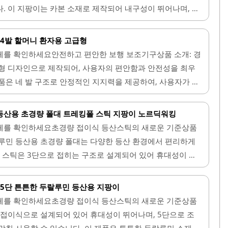
. 이 지팡이는 카본 소재로 제작되어 내구성이 뛰어나며, 안
높이 조절이 가능하여 사용자의 신체 조건에 맞게 조정할 수
체공학적으로 설계되어 편안한 그립감을 제공하며, 손에 부담
 4발 할머니 환자용 고급형
의 다리는 세발 디자인으로 되어 있어 더욱 안정적인 사용이
체를 확인하세요안전하고 편안한 보행 보조기구상품 소개: 경
러운 외관으로 외부 활동 시에도 자신감을 주며, 다양한 환경
형 디자인으로 제작되어, 사용자의 편안함과 안전성을 최우
용자가 쉽게 조작할 수 있는 잠금 장치가 있어 안전한 사용
품은 네 발 구조로 안정적인 지지력을 제공하여, 사용자가 혼
미나 지팡이는 실내외 모두에서 활용할 수 있어 매우 실용적
있도록 돕습니다. 경량 소재인 듀랄루민으로 제작되어 있어,
어..
주지 않으며, 손잡이 그립은 인체공학적으로 설계되어 미끄
등산용 초경량 폴대 트레킹폴 스틱 지팡이 노르딕워킹
능합니다.높이 조절이 용이하여 사용자가 직접 편리하게 조
체를 확인하세요초경량 접이식 등산스틱의 새로운 기준상품
어나 걸을 때 흔들림이 거의 없습니다. 바닥 접지력이 우수하
루민 등산용 초경량 폴대는 다양한 등산 환경에서 편리하게
게 사용할 수 있으며, 디자인 또한 의료용 느낌이 과하지 않
이 스틱은 3단으로 접히는 구조로 설계되어 있어 휴대성이 뛰
수 있습니다. 이 지팡이는 특히 야간에 사용하기 적합한..
장시간 사용에도 부담이 적습니다. 조작이 간편하여 누구나 쉽
 번 길이를 설정해두면 다시 조정할 필요 없이 편리하게 사용
 5단 튼튼한 두랄루민 등산용 지팡이
로 제작되어 내구성이 우수하며, 견고한 구조로 안정적인 지
체를 확인하세요초경량 접이식 등산스틱의 새로운 기준상품
 초보자부터 숙련자까지 모두에게 적합하여, 다양한 산행에
은 접이식으로 설계되어 있어 휴대성이 뛰어나며, 5단으로 조
다. 디자인 또한 깔끔하고 세련되어 있어 사용자의 취향을 만
맞춰 사용할 수 있습니다. 이 제품은 튼튼한 두랄루민 소재로