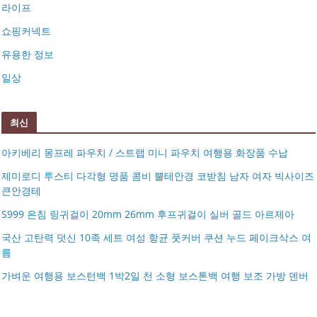
라이프
쇼핑커넥트
유용한 정보
일상
최신
아키베리 몽프레 파우치 / 스트랩 미니 파우치 여행용 화장품 수납
제미로디 투스티 다각형 명품 콤비 뿔테안경 코받침 남자 여자 빅사이즈
큰안경테
S999 은침 링귀걸이 20mm 26mm 후프귀걸이 실버 골드 아르제아
국산 고탄력 덧신 10족 세트 여성 항균 풋커버 쿠션 누드 페이크삭스 여
름
아키베리 몽프레 파우치 / 스트랩 미니 파우치 여행용 화장
가벼운 여행용 보스턴백 1박2일 천 소형 보스톤백 여행 보조 가방 덴버
제미로디 투스티 다각형 명품 콤비 뿔테안경 코받침 남자
품 수납
S999 은침 링귀걸이 20mm 26mm 후프귀걸이 실버 골드
여자 빅사이즈 큰안경테
국산 고탄력 덧신 10족 세트 여성 항균 풋커버 쿠션 누드 페
아르제아
가벼운 여행용 보스턴백 1박2일 천 소형 보스톤백 여행 보
이크삭스 여름
거창유기 수공예 주얼리 금 쌍 엥게이지링 커플 우정 모녀