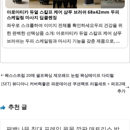
없이 산뜻하게 마무리되며, 두피를 깔끔하게 정리하는 데 도
아로마티카 듀얼 스칼프 케어 샴푸 브러쉬 68x42mm 두피
움을 줍니다. 자연 허브 계열의 은은한 향은 사용 시 부담 없
스케일링 마사지 딥클렌징
이 기분을 상쾌하게 만들어 줍니다. 매일 사용하는 데일리 두
좌우로 스크롤하여 이미지 전체를 확인하세요두피 건강을 위
피 케어 루틴을 통해 두피의 안정성을 높이고, 유분과 가려움
한 완벽한 선택상품 소개: 아로마티카 듀얼 스칼프 케어 샴푸
관리에 효과적입니다.탈모 개선 효과는 꾸준한 사용을 통해
브러쉬는 두피 스케일링과 마사지 기능을 갖춘 제품으로, 두
기대할 수 있으며, 즉각적인 치료 효과보다는..
피의 청결과 건강을 동시에 관리할 수 있는 도구입니다. 이 제
품은 68x42mm의 적당한 크기로 설계되어 성인 손에 잘 맞
아 그립감이 우수합니다. 실리콘 재질로 제작되어 부드러운
촉감을 제공하며, 양면 모두 사용 가능하여 다양한 마사지 효
왁스스트립 20매 셀프왁싱 제모패드 눈썹 왁싱테이프 다리털
과를 누릴 수 있습니다.샴푸와 함께 사용하면 더욱 효과적인
[SET] 뷰디아니 커버력좋은 파운데이션 쿠션팩트 리필세트 + 퍼프2매
딥클렌징이 가능하며, 두피의 노폐물 제거와 혈액순환을 촉
추가
진하는 데 도움을 줍니다. 사용 후에는 두피가 시원하고 개운
한 느낌을 주며, 가려움증과 불쾌한 냄새를 완화하는 데 효과
추천 글
적입니다. 두피 마사지는 스트레스 완화에도 기여하여, 사용
자가 머리 감는 시간을 더욱 즐겁고 편안하게 만들어 줍니다.
또한, 손잡이가..
편백나무 침대 프레임 원목 깔판 매트리스 받