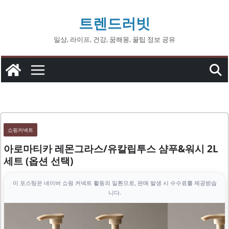
콘
트렌드러빗
텐
츠
일상, 라이프, 건강, 꿈해몽, 꿀팁 정보 공유
로
건
너
뛰
기
쇼핑커넥트
아로마티카 레몬그라스/유칼립투스 샴푸&워시 2L
세트 (옵션 선택)
이 포스팅은 네이버 쇼핑 커넥트 활동의 일환으로, 판매 발생 시 수수료를 제공받습
니다.