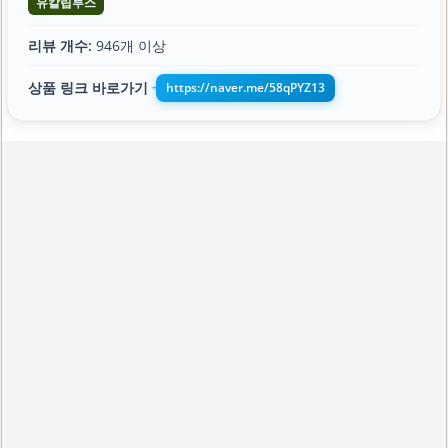
유칼립투스
리뷰 개수:
946개 이상
상품 링크 바로가기
https://naver.me/58qPYZ13
➔