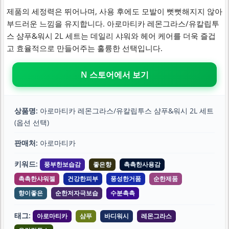
제품의 세정력은 뛰어나며, 사용 후에도 모발이 뻣뻣해지지 않아
부드러운 느낌을 유지합니다. 아로마티카 레몬그라스/유칼립투
스 샴푸&워시 2L 세트는 데일리 샤워와 헤어 케어를 더욱 즐겁
고 효율적으로 만들어주는 훌륭한 선택입니다.
N 스토어에서 보기
상품명:
아로마티카 레몬그라스/유칼립투스 샴푸&워시 2L 세트
(옵션 선택)
판매처:
아로마티카
키워드:
풍부한보습감
좋은향
촉촉한사용감
촉촉한샤워젤
건강한피부
풍성한거품
순한제품
향이좋은
순한저자극보습
수분촉촉
태그:
아로마티카
샴푸
바디워시
레몬그라스