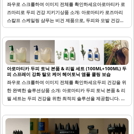
좌우로 스크롤하여 이미지 전체를 확인하세요아로마티카 로
즈마리로 두피 건강 지키기상품 소개: 아로마티카 로즈마리
스칼프 스케일링 샴푸는 비건 제품으로, 두피와 모발 건강에
도움을 주는 기능성 샴푸입니다. 이 제품은 대용량 750밀리
리터로 제공되어, 오랜 기간 사용할 수 있는 경제적인 선택입
니다. 로즈마리 성분이 포함되어 있어 두피를 시원하게 해주
며, 각질 제거에 효과적입니다.또한, 이 샴푸는 거품이 풍성하
게 나와 세정력이 뛰어나며, 두피를 깨끗하게 유지하는 데 도
아로마티카 두피 토닉 본품 & 리필 세트 (100ML+100ML) 두
움을 줍니다. 사용 후에는 두피가 개운해지는 느낌을 경험할
피 스프레이 강화 탈모 케어 헤어토닉 앰플 쿨링 보습
수 있습니다. 아로마티카의 제품은 남녀노소 모두에게 적합
좌우로 스크롤하여 이미지 전체를 확인하세요두피 건강을 위
하여, 가족 모두가 함께 사용할 수 있습니다.이 샴푸는 탈모
한 완벽한 솔루션상품 소개: 아로마티카 두피 토닉 본품 & 리
예방에 도움을 줄 수 있는 성분을 포함하고 있어, 탈모로 고민
필 세트는 두피 건강을 위한 최적의 솔루션을 제공합니다. 이
하는 분들에게도 추천됩니다. 향은 허브향으로, 사용 시 기분
제품은 100ml 본품과 100ml 리필로 구성되어 있어 지속적
을 상쾌하게 만들어 줍니다...
인 사용이 용이합니다. 사용 직후 느껴지는 쿨링감은 두피의
열감을 신속하게 완화시켜 주며, 특히 여름철이나 샴푸 직후
민감해진 두피에 적합합니다.가벼운 액상 질감으로 끈적임