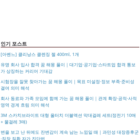
조 가방 덴버
몽블랑 남성 양면벨트 12종 모음 기획전 선물포장 무료각
반지 가락지 5mm
14k 목걸이 20대 여자친구생일선물 100일 기념일 루나 노
인 113834 128135
블라티오
타임리스 라인 42cm(16인치) 기내용 출장용 승무원 노트
시저플립 편광 클립온 선글라스 클립선글라스
북 소형 여행용 캐리어
인기 포스트
[아벤느] 클리낭스 클렌징 젤 400ml, 1개
유명 회사 입사 합격 꿈 해몽 풀이｜대기업·공기업·스타트업 합격 통보
가 상징하는 커리어 기대감
시험장을 잘못 찾아가는 꿈 해몽 풀이｜목표 미설정·정보 부족·준비성
결여 의미 해석
회사 동료와 가족 모임에 함께 가는 꿈 해몽 풀이｜관계 확장·공적·사적
영역 경계 흐림 의미 해석
3M 스카치브라이트 대형 올터치 더블액션 막대걸레 세트(정전기 10매
+ 물걸레 3매)
변을 보고 난 뒤에도 잔변감이 계속 남는 느낌일 때｜과민성 대장증후군
·직장 질환 자가 진단법