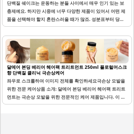
단백질 쉐이크는 운동하는 분들 사이에서 매우 인기 있는 보
충제예요. 하지만 시중에 너무 다양한 제품이 있어서 어떤 제
품을 선택해야 할지 혼란스러울 때가 많죠. 성분표부터 당류
함량, 유당 함유 여부, 그리고 섭취 타이밍까지 꼼꼼히 따져보
는 것이 효과적인 단백질 보충을 위해 꼭 필요해요. 이번 글에
서는 단백질 쉐이크를 고를 때 꼭 확인해야 할 핵심 포인트를
친절하게 알려드릴게요.1. 단백질 쉐이크 성분표에서 꼭 확인
할 것단백질 쉐이크를 고를 때 가장 먼저 봐야 할 것은 성분표
달메어 본딩 베리어 헤어팩 트리트먼트 250ml 플로럴머스크
예요. 제품마다 단백질 함량이 크게 다를 수 있어서 한 번에
향 단백질 클리닉 극손상케어
얼마나 많은 단백질을 섭취할 수 있는지 확인하는 게 중요해
좌우로 스크롤하여 이미지 전체를 확인하세요극손상 모발을
요. 보통 1회분 기준으로 20~30g의 단백질이 들어있는 제품
위한 전문 케어상품 소개: 달메어 본딩 베리어 헤어팩 트리트
이 좋아요. 또, 첨가된 당류와 지방의 양도 꼭..
먼트는 극손상 모발을 위한 전문적인 케어 제품입니다. 이 제
품은 250ml 용량으로 제공되며, 플로럴 머스크 향이 특징입
니다. 고밀도의 크림 제형으로, 사용 시 부드럽고 편안한 발림
성을 자랑합니다.단백질 결합 기술을 통해 손상된 모발의 큐
티클을 채워주며, 모발의 윤기를 부여합니다. PDRN, 해조류