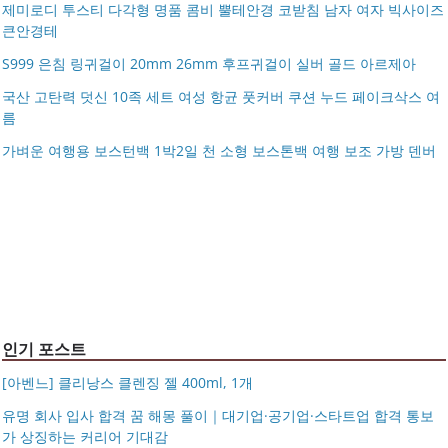
제미로디 투스티 다각형 명품 콤비 뿔테안경 코받침 남자 여자 빅사이즈
큰안경테
S999 은침 링귀걸이 20mm 26mm 후프귀걸이 실버 골드 아르제아
국산 고탄력 덧신 10족 세트 여성 항균 풋커버 쿠션 누드 페이크삭스 여
름
아키베리 몽프레 파우치 / 스트랩 미니 파우치 여행용 화장
가벼운 여행용 보스턴백 1박2일 천 소형 보스톤백 여행 보조 가방 덴버
제미로디 투스티 다각형 명품 콤비 뿔테안경 코받침 남자
품 수납
S999 은침 링귀걸이 20mm 26mm 후프귀걸이 실버 골드
여자 빅사이즈 큰안경테
국산 고탄력 덧신 10족 세트 여성 항균 풋커버 쿠션 누드 페
아르제아
가벼운 여행용 보스턴백 1박2일 천 소형 보스톤백 여행 보
이크삭스 여름
거창유기 수공예 주얼리 금 쌍 엥게이지링 커플 우정 모녀
조 가방 덴버
몽블랑 남성 양면벨트 12종 모음 기획전 선물포장 무료각
반지 가락지 5mm
14k 목걸이 20대 여자친구생일선물 100일 기념일 루나 노
인 113834 128135
블라티오
타임리스 라인 42cm(16인치) 기내용 출장용 승무원 노트
시저플립 편광 클립온 선글라스 클립선글라스
북 소형 여행용 캐리어
인기 포스트
[아벤느] 클리낭스 클렌징 젤 400ml, 1개
유명 회사 입사 합격 꿈 해몽 풀이｜대기업·공기업·스타트업 합격 통보
가 상징하는 커리어 기대감