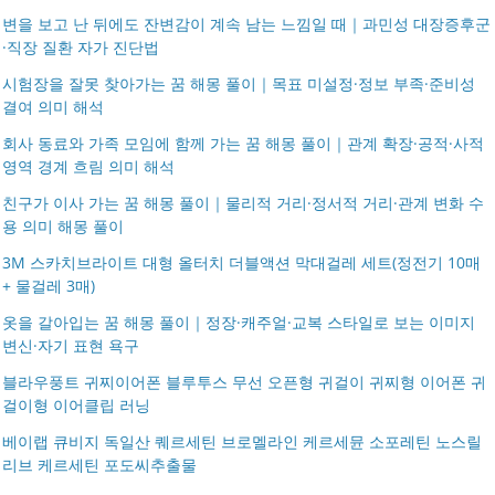
변을 보고 난 뒤에도 잔변감이 계속 남는 느낌일 때｜과민성 대장증후군
·직장 질환 자가 진단법
시험장을 잘못 찾아가는 꿈 해몽 풀이｜목표 미설정·정보 부족·준비성
결여 의미 해석
회사 동료와 가족 모임에 함께 가는 꿈 해몽 풀이｜관계 확장·공적·사적
영역 경계 흐림 의미 해석
친구가 이사 가는 꿈 해몽 풀이｜물리적 거리·정서적 거리·관계 변화 수
용 의미 해몽 풀이
3M 스카치브라이트 대형 올터치 더블액션 막대걸레 세트(정전기 10매
+ 물걸레 3매)
옷을 갈아입는 꿈 해몽 풀이｜정장·캐주얼·교복 스타일로 보는 이미지
변신·자기 표현 욕구
블라우풍트 귀찌이어폰 블루투스 무선 오픈형 귀걸이 귀찌형 이어폰 귀
걸이형 이어클립 러닝
베이랩 큐비지 독일산 퀘르세틴 브로멜라인 케르세뮨 소포레틴 노스릴
리브 케르세틴 포도씨추출물