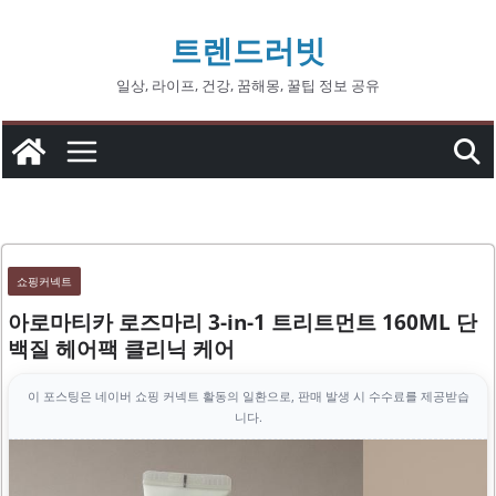
콘
트렌드러빗
텐
츠
일상, 라이프, 건강, 꿈해몽, 꿀팁 정보 공유
로
건
너
뛰
기
쇼핑커넥트
아로마티카 로즈마리 3-in-1 트리트먼트 160ML 단
백질 헤어팩 클리닉 케어
이 포스팅은 네이버 쇼핑 커넥트 활동의 일환으로, 판매 발생 시 수수료를 제공받습
니다.