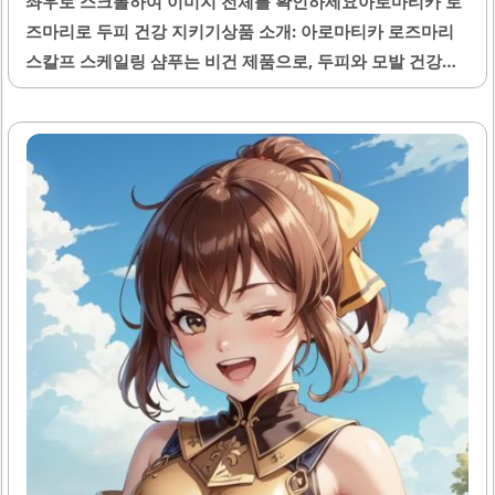
좌우로 스크롤하여 이미지 전체를 확인하세요아로마티카 로
릿결이 부드럽고 윤기 있게 변하며, 지속적인 사용으로 모발
즈마리로 두피 건강 지키기상품 소개: 아로마티카 로즈마리
건강을 유지하는 데 기여합니다. 배송이 빠르고 포장도 꼼꼼
스칼프 스케일링 샴푸는 비건 제품으로, 두피와 모발 건강에
하여 만족스러운 구매 경험을 제공합니다. 이..
도움을 주는 기능성 샴푸입니다. 이 제품은 대용량 750밀리
리터로 제공되어, 오랜 기간 사용할 수 있는 경제적인 선택입
니다. 로즈마리 성분이 포함되어 있어 두피를 시원하게 해주
며, 각질 제거에 효과적입니다.또한, 이 샴푸는 거품이 풍성하
게 나와 세정력이 뛰어나며, 두피를 깨끗하게 유지하는 데 도
움을 줍니다. 사용 후에는 두피가 개운해지는 느낌을 경험할
수 있습니다. 아로마티카의 제품은 남녀노소 모두에게 적합
하여, 가족 모두가 함께 사용할 수 있습니다.이 샴푸는 탈모
예방에 도움을 줄 수 있는 성분을 포함하고 있어, 탈모로 고민
하는 분들에게도 추천됩니다. 향은 허브향으로, 사용 시 기분
을 상쾌하게 만들어 줍니다...