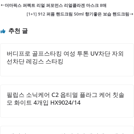
이유단백질은 우리 몸에서 근육과 피부, 호르몬 등 다양한 조
더마픽스 퍼펙트 리얼 퍼포먼스 리얼콜라겐 마스크 8매
직을 만드는 데 꼭 필요한 영양소예요. 특히 면역력을 높이고
[1+1] 912 퍼퓸 핸드크림 50ml 향기좋은 보습 핸드크림
상처 회복을 돕는 역할도 하기 때문에 균형 잡힌 식단에서 빼
놓을 수 없답니다. 불충분한 단백질 섭취는 피로, 근육량 감
추천 글
소, 면역력 저하로 이어질 수 있으니 꾸준히 챙겨 드시는 게
좋아요.2. 체중별 단백질 권장량 계산법단백질 권장량은 보
통..
버디프로 골프스타킹 여성 투톤 UV차단 자외
선차단 레깅스 스타킹
필립스 소닉케어 C2 옵티멀 플라그 케어 칫솔
모 화이트 4개입 HX9024/14