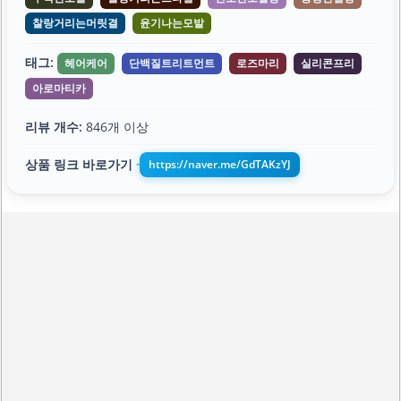
찰랑거리는머릿결
윤기나는모발
태그:
헤어케어
단백질트리트먼트
로즈마리
실리콘프리
아로마티카
리뷰 개수:
846개 이상
상품 링크 바로가기
https://naver.me/GdTAKzYJ
➔