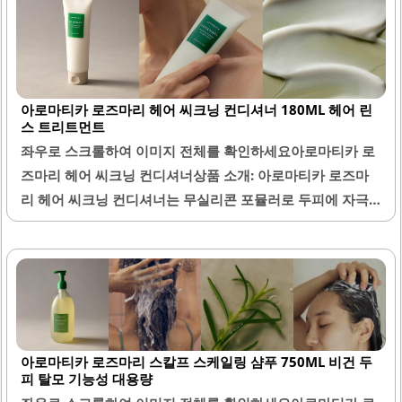
아로마티카 로즈마리 헤어 씨크닝 컨디셔너 180ML 헤어 린
스 트리트먼트
좌우로 스크롤하여 이미지 전체를 확인하세요아로마티카 로
즈마리 헤어 씨크닝 컨디셔너상품 소개: 아로마티카 로즈마
리 헤어 씨크닝 컨디셔너는 무실리콘 포뮬러로 두피에 자극
을 주지 않고 부드럽게 발리는 제품입니다. 로즈마리 추출물
의 은은한 허브 향이 특징으로, 사용 후에도 상쾌한 느낌을 지
속시켜 줍니다. 이 컨디셔너는 가는 모발을 부드럽게 관리해
주며, 정전기를 방지하는 데 도움을 줍니다.또한, 적당한 농도
로 묽지 않아 소량으로도 충분히 사용할 수 있어 경제적입니
다. 제품의 성분은 비건으로, 환경과 몸을 생각하는 소비자에
아로마티카 로즈마리 스칼프 스케일링 샴푸 750ML 비건 두
게 적합합니다. 아로마티카의 다른 제품들과 함께 사용할 경
피 탈모 기능성 대용량
우 더욱 효과적인 결과를 기대할 수 있습니다.사용 후에는 머