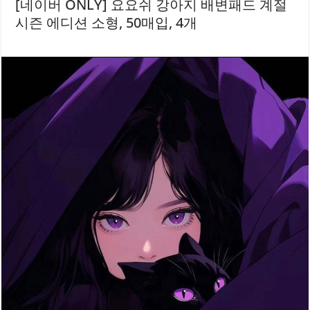
[네이버 ONLY] 요요쉬 강아지 배변패드 계절
시즌 에디션 소형, 50매입, 4개