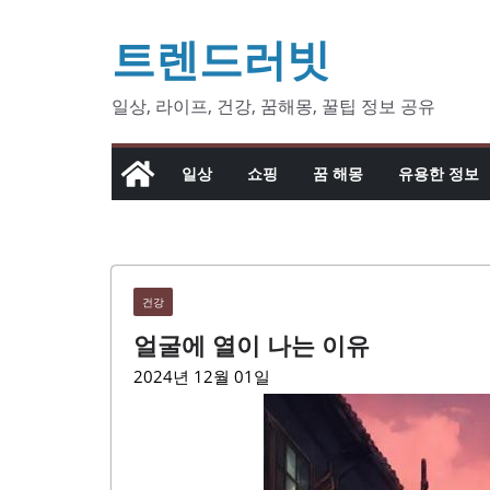
콘
트렌드러빗
텐
츠
로
일상, 라이프, 건강, 꿈해몽, 꿀팁 정보 공유
건
너
일상
쇼핑
꿈 해몽
유용한 정보
뛰
기
건강
얼굴에 열이 나는 이유
2024년 12월 01일