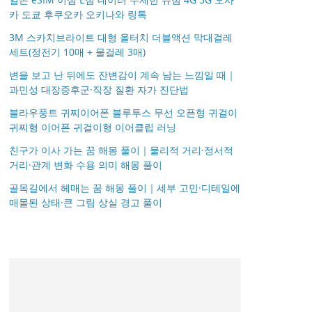
카 도쿄 후쿠오카 오키나와 링톡
3M 스카치브라이트 대형 올터치 더블액션 막대걸레
세트(정전기 10매 + 물걸레 3매)
변을 보고 난 뒤에도 잔변감이 계속 남는 느낌일 때｜
과민성 대장증후군·직장 질환 자가 진단법
블라우풍트 귀찌이어폰 블루투스 무선 오픈형 귀걸이
귀찌형 이어폰 귀걸이형 이어클립 러닝
친구가 이사 가는 꿈 해몽 풀이｜물리적 거리·정서적
거리·관계 변화 수용 의미 해몽 풀이
골목길에서 헤매는 꿈 해몽 풀이｜세부 고민·디테일에
매몰된 상태·큰 그림 상실 경고 풀이