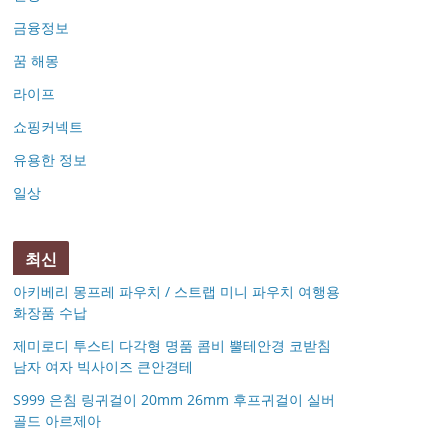
금융정보
꿈 해몽
라이프
쇼핑커넥트
유용한 정보
일상
최신
아키베리 몽프레 파우치 / 스트랩 미니 파우치 여행용
화장품 수납
제미로디 투스티 다각형 명품 콤비 뿔테안경 코받침
남자 여자 빅사이즈 큰안경테
S999 은침 링귀걸이 20mm 26mm 후프귀걸이 실버
골드 아르제아