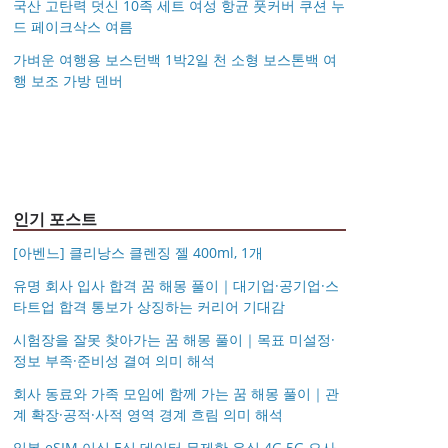
국산 고탄력 덧신 10족 세트 여성 항균 풋커버 쿠션 누
드 페이크삭스 여름
가벼운 여행용 보스턴백 1박2일 천 소형 보스톤백 여
행 보조 가방 덴버
아키베리 몽프레 파우치
제미로디 투스티 다각형
S999 은침 링귀걸이
국산 고탄력 덧신 10족
/ 스트랩 미니 파우치 여
명품 콤비 뿔테안경 코
가벼운 여행용 보스턴백
거창유기 수공예 주얼리
20mm 26mm 후프귀걸
세트 여성 항균 풋커버
행용 화장품 수납
받침 남자 여자 빅사이
몽블랑 남성 양면벨트
14k 목걸이 20대 여자친
1박2일 천 소형 보스톤
금 쌍 엥게이지링 커플
이 실버 골드 아르제아
쿠션 누드 페이크삭스
즈 큰안경테
시저플립 편광 클립온
타임리스 라인 42cm(16
12종 모음 기획전 선물
구생일선물 100일 기념
백 여행 보조 가방 덴버
우정 모녀 반지 가락지
여름
선글라스 클립선글라스
인치) 기내용 출장용 승
포장 무료각인 113834
일 루나 노블라티오
5mm
무원 노트북 소형 여행
128135
용 캐리어
인기 포스트
[아벤느] 클리낭스 클렌징 젤 400ml, 1개
유명 회사 입사 합격 꿈 해몽 풀이｜대기업·공기업·스
타트업 합격 통보가 상징하는 커리어 기대감
시험장을 잘못 찾아가는 꿈 해몽 풀이｜목표 미설정·
정보 부족·준비성 결여 의미 해석
회사 동료와 가족 모임에 함께 가는 꿈 해몽 풀이｜관
계 확장·공적·사적 영역 경계 흐림 의미 해석
일본 eSIM 이심 E심 데이터 무제한 유심 4G 5G 오사