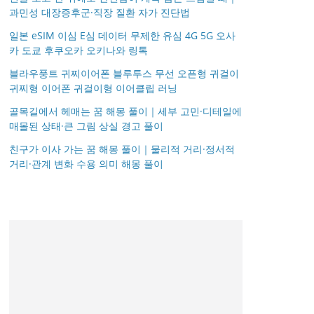
과민성 대장증후군·직장 질환 자가 진단법
일본 eSIM 이심 E심 데이터 무제한 유심 4G 5G 오사
카 도쿄 후쿠오카 오키나와 링톡
블라우풍트 귀찌이어폰 블루투스 무선 오픈형 귀걸이
귀찌형 이어폰 귀걸이형 이어클립 러닝
골목길에서 헤매는 꿈 해몽 풀이｜세부 고민·디테일에
매몰된 상태·큰 그림 상실 경고 풀이
친구가 이사 가는 꿈 해몽 풀이｜물리적 거리·정서적
거리·관계 변화 수용 의미 해몽 풀이