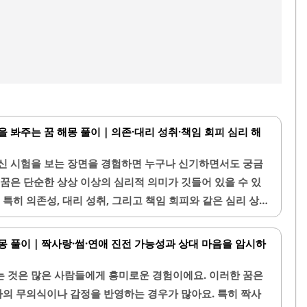
을 봐주는 꿈 해몽 풀이｜의존·대리 성취·책임 회피 심리 해
신 시험을 보는 장면을 경험하면 누구나 신기하면서도 궁금
 꿈은 단순한 상상 이상의 심리적 의미가 깃들어 있을 수 있
 특히 의존성, 대리 성취, 그리고 책임 회피와 같은 심리 상태
해몽에서 자주 다루어진답니다. 오늘은 이런 꿈의 구체적인 심
 복잡한 감정을 깊이 살펴볼게요.1. 좋아하는 사람이 나 대신
몽 풀이｜짝사랑·썸·연애 진전 가능성과 상대 마음을 암시하
아하는 사람이 시험을 대신 본다는 꿈은 일단 책임감과 부담
해요. 일상에서 자신이 갖고 있는 어떤 과제나 부담을 직접
 것은 많은 사람들에게 흥미로운 경험이에요. 이러한 꿈은
하려는 무의식적 욕구가 투영된 것이에요. 또한 이 꿈은 좋
 나의 무의식이나 감정을 반영하는 경우가 많아요. 특히 짝사