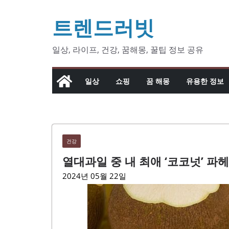
콘
트렌드러빗
텐
츠
로
일상, 라이프, 건강, 꿈해몽, 꿀팁 정보 공유
건
너
일상
쇼핑
꿈 해몽
유용한 정보
뛰
기
건강
열대과일 중 내 최애 ‘코코넛’ 파헤
2024년 05월 22일