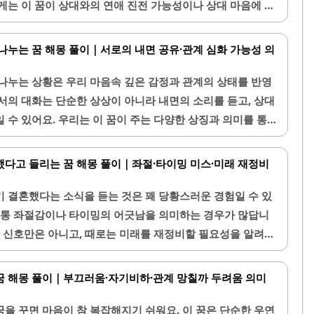
게는 이 꿈이 상대와의 연애 진전 가능성이나 상대 마음에 관
 이번 글에서는 좋아하는 사람이 나오는 꿈의 다양한 의미와
록 할게요.1. 좋아하는 사람이 나오는 꿈의 기본 의미좋아
나누는 꿈 해몽 풀이｜서로의 내면 공유·관계 심화 가능성 의
통 내 마음속 깊은 감정이나 바람이 반영된 거예요. 이러한
마나 큰지, 그리고 내가 그 사람과 어떤 관계를 원하고 있는
나누는 상황은 우리 마음속 깊은 감정과 관계의 상태를 반영
에서의 상대 행동이나 분위기에 따라 긍정적인 신호일 수도,
서의 대화는 단순한 상상이 아니라 내면의 소리를 듣고, 상대
 수 있어요. 우리는 이 꿈이 주는 다양한 상징과 의미를 통
하고, 관계를 더욱 단단하게 만들 수 있어요. 꿈 해몽을 통해
야기의 숨겨진 메시지들을 구체적으로 알아보아요.1. 꿈속
다고 들리는 꿈 해몽 풀이｜좌절·타이밍 미스·미래 재정비
람과 꿈 속에서 대화를 나누는 것은 감정과 생각이 서로 소
실제로 서로의 마음이 열려 있고, 관계에 대해 고민하는 상태
 결혼했다는 소식을 듣는 것은 꽤 당황스러운 경험일 수 있
자주 서로의 내면을 탐색하고 이해하려는 움직임을 보여줍니
보통 좌절감이나 타이밍의 어긋남을 의미하는 경우가 많답니
한 신호만은 아니고, 때로는 미래를 재정비할 필요성을 알려주
 꿈의 상세한 해석과 그 심리적 의미를 깊게 살펴볼게요.1.
 소식 듣기: 기본 의미꿈 속에서 좋아하는 사람이 결혼했다
꿈 해몽 풀이｜부끄러움·자기비하·관계 망칠까 두려움 의미
지 심리적 신호를 담고 있어요. 가장 기본적으로는 상대에 대
경우가 많아요. 아직 현실적인 관계가 이루어지지 않았거나,
을 꾸면 마음이 참 복잡해지기 쉬워요. 이 꿈은 단순한 우연