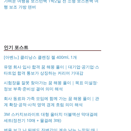
가벼운 여행용 보스턴백 1박2일 천 소형 보스톤백 여
행 보조 가방 덴버
아키베리 몽프레 파우치
제미로디 투스티 다각형
S999 은침 링귀걸이
국산 고탄력 덧신 10족
/ 스트랩 미니 파우치 여
명품 콤비 뿔테안경 코
가벼운 여행용 보스턴백
거창유기 수공예 주얼리
20mm 26mm 후프귀걸
세트 여성 항균 풋커버
행용 화장품 수납
받침 남자 여자 빅사이
몽블랑 남성 양면벨트
14k 목걸이 20대 여자친
1박2일 천 소형 보스톤
금 쌍 엥게이지링 커플
이 실버 골드 아르제아
쿠션 누드 페이크삭스
즈 큰안경테
시저플립 편광 클립온
타임리스 라인 42cm(16
12종 모음 기획전 선물
구생일선물 100일 기념
백 여행 보조 가방 덴버
우정 모녀 반지 가락지
여름
선글라스 클립선글라스
인치) 기내용 출장용 승
포장 무료각인 113834
일 루나 노블라티오
5mm
무원 노트북 소형 여행
128135
용 캐리어
인기 포스트
[아벤느] 클리낭스 클렌징 젤 400ml, 1개
유명 회사 입사 합격 꿈 해몽 풀이｜대기업·공기업·스
타트업 합격 통보가 상징하는 커리어 기대감
시험장을 잘못 찾아가는 꿈 해몽 풀이｜목표 미설정·
정보 부족·준비성 결여 의미 해석
회사 동료와 가족 모임에 함께 가는 꿈 해몽 풀이｜관
계 확장·공적·사적 영역 경계 흐림 의미 해석
3M 스카치브라이트 대형 올터치 더블액션 막대걸레
세트(정전기 10매 + 물걸레 3매)
변을 보고 난 뒤에도 잔변감이 계속 남는 느낌일 때｜