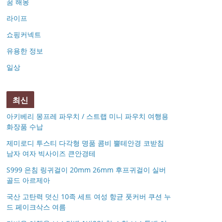
꿈 해몽
라이프
쇼핑커넥트
유용한 정보
일상
최신
아키베리 몽프레 파우치 / 스트랩 미니 파우치 여행용
화장품 수납
제미로디 투스티 다각형 명품 콤비 뿔테안경 코받침
남자 여자 빅사이즈 큰안경테
S999 은침 링귀걸이 20mm 26mm 후프귀걸이 실버
골드 아르제아
국산 고탄력 덧신 10족 세트 여성 항균 풋커버 쿠션 누
드 페이크삭스 여름