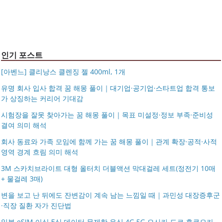
블라티오
타임리스 라인 42cm(16인치) 기내용 출장용 승무원 노트
시저플립 편광 클립온 선글라스 클립선글라스
북 소형 여행용 캐리어
인기 포스트
[아벤느] 클리낭스 클렌징 젤 400ml, 1개
유명 회사 입사 합격 꿈 해몽 풀이｜대기업·공기업·스타트업 합격 통보
가 상징하는 커리어 기대감
시험장을 잘못 찾아가는 꿈 해몽 풀이｜목표 미설정·정보 부족·준비성
결여 의미 해석
회사 동료와 가족 모임에 함께 가는 꿈 해몽 풀이｜관계 확장·공적·사적
영역 경계 흐림 의미 해석
3M 스카치브라이트 대형 올터치 더블액션 막대걸레 세트(정전기 10매
+ 물걸레 3매)
변을 보고 난 뒤에도 잔변감이 계속 남는 느낌일 때｜과민성 대장증후군
·직장 질환 자가 진단법
일본 eSIM 이심 E심 데이터 무제한 유심 4G 5G 오사카 도쿄 후쿠오카