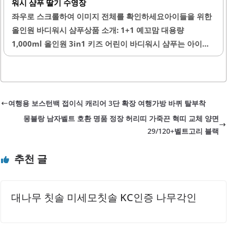
워시 샴푸 딸기 수영장
피부 자극 테스트를 완료하여, 아기와 어린이의 민감한 피부
좌우로 스크롤하여 이미지 전체를 확인하세요아이들을 위한
에도 적합합니다. 물티슈의 수분감은 마지막 한 장까지 유지
올인원 바디워시 샴푸상품 소개: 1+1 예꼬맘 대용량
되어, 사용 시 항상 촉촉한 느낌을 제공합니다.베베숲 브랜드
1,000ml 올인원 3in1 키즈 어린이 바디워시 샴푸는 아이들
는 오랜 신뢰를 바탕으로 많은 부모님들에게 추천되고 있으
을 위한 최적의 제품입니다. 이 제품은 바디워시와 샴푸 기능
며, 가격 대비 품질이..
을 동시에 제공하여, 아이들이 씻는 과정을 더욱 간편하게 만
들어 줍니다. 특히, 딸기향이 특징으로, 아이들이 좋아하는 향
으로 씻는 시간을 즐겁게 만들어 줍니다.풍성한 거품이 잘 나
여행용 보스턴백 접이식 캐리어 3단 확장 여행가방 바퀴 탈부착
와 사용이 편리하며, 대용량으로 제공되어 경제적인 면에서
몽블랑 남자벨트 호환 명품 정장 허리띠 가죽끈 혁띠 교체 양면
도 매우 유리합니다. 수영장에서 사용하기 적합한 제품으로,
29/120+벨트고리 블랙
아이들이 수영 후에도 상쾌한 기분을 느낄 수 있도록 도와줍
니다. 성분이 안전하여 민감한 피부를 가진 아이들도 안심하
추천 글
고 사용할 수 있습니다.또한, 다양한 향이 있어 아이의 취향에
맞춰 선택할 수 있는 점이 장점입니다. 사용 후에도 피부 트러
블이 발생하지 않아..
대나무 칫솔 미세모칫솔 KC인증 나무각인