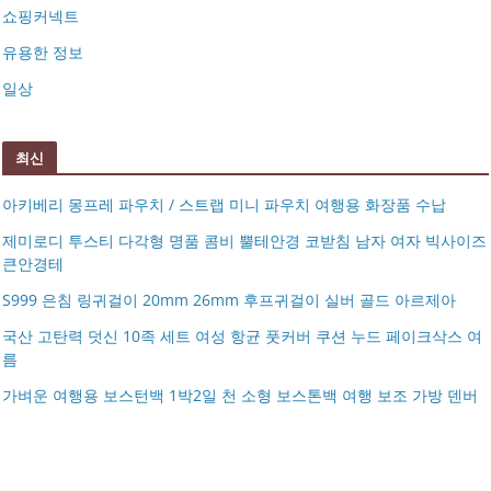
쇼핑커넥트
유용한 정보
일상
최신
아키베리 몽프레 파우치 / 스트랩 미니 파우치 여행용 화장품 수납
제미로디 투스티 다각형 명품 콤비 뿔테안경 코받침 남자 여자 빅사이즈
큰안경테
S999 은침 링귀걸이 20mm 26mm 후프귀걸이 실버 골드 아르제아
국산 고탄력 덧신 10족 세트 여성 항균 풋커버 쿠션 누드 페이크삭스 여
름
아키베리 몽프레 파우치 / 스트랩 미니 파우치 여행용 화장
가벼운 여행용 보스턴백 1박2일 천 소형 보스톤백 여행 보조 가방 덴버
제미로디 투스티 다각형 명품 콤비 뿔테안경 코받침 남자
품 수납
S999 은침 링귀걸이 20mm 26mm 후프귀걸이 실버 골드
여자 빅사이즈 큰안경테
국산 고탄력 덧신 10족 세트 여성 항균 풋커버 쿠션 누드 페
아르제아
가벼운 여행용 보스턴백 1박2일 천 소형 보스톤백 여행 보
이크삭스 여름
거창유기 수공예 주얼리 금 쌍 엥게이지링 커플 우정 모녀
조 가방 덴버
몽블랑 남성 양면벨트 12종 모음 기획전 선물포장 무료각
반지 가락지 5mm
14k 목걸이 20대 여자친구생일선물 100일 기념일 루나 노
인 113834 128135