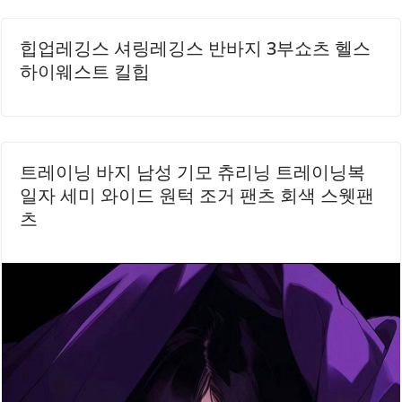
힙업레깅스 셔링레깅스 반바지 3부쇼츠 헬스
하이웨스트 킬힙
트레이닝 바지 남성 기모 츄리닝 트레이닝복
일자 세미 와이드 원턱 조거 팬츠 회색 스웻팬
츠