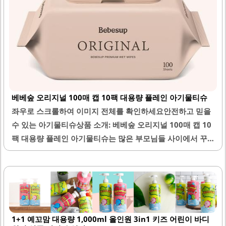
베베숲 오리지널 100매 캡 10팩 대용량 플레인 아기물티슈
좌우로 스크롤하여 이미지 전체를 확인하세요안전하고 믿을
수 있는 아기물티슈상품 소개: 베베숲 오리지널 100매 캡 10
팩 대용량 플레인 아기물티슈는 많은 부모님들 사이에서 꾸
준히 사랑받고 있는 제품입니다. 이 물티슈는 적당한 두께감
과 수분감을 가지고 있어 아기 피부에 부드럽게 사용될 수 있
습니다. 원단은 부드럽고 안전한 성분으로 만들어져 있어, 유
해물질이 없는 안전한 제품으로 인식되고 있습니다.대용량
100매로 구성되어 있어, 거실, 주방, 방 등 다양한 장소에서
1+1 예꼬맘 대용량 1,000ml 올인원 3in1 키즈 어린이 바디
아낌없이 사용할 수 있는 장점이 있습니다. 또한, 이 제품은