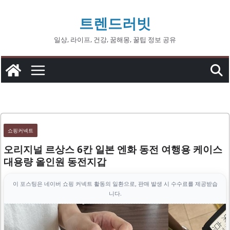
콘
트렌드러빗
텐
츠
일상, 라이프, 건강, 꿈해몽, 꿀팁 정보 공유
로
건
너
뛰
기
쇼핑커넥트
오리지널 르상스 6칸 일본 엔화 동전 여행용 케이스
대용량 올인원 동전지갑
이 포스팅은 네이버 쇼핑 커넥트 활동의 일환으로, 판매 발생 시 수수료를 제공받습
니다.