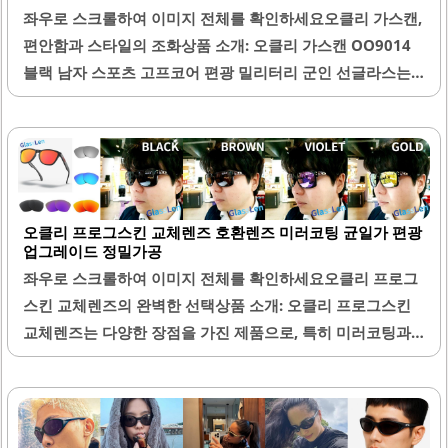
좌우로 스크롤하여 이미지 전체를 확인하세요오클리 가스캔,
편안함과 스타일의 조화상품 소개: 오클리 가스캔 OO9014
블랙 남자 스포츠 고프코어 편광 밀리터리 군인 선글라스는
다양한 장점을 가진 제품입니다. 이 선글라스는 편광 렌즈를
사용하여 햇빛 아래에서도 선명한 시야를 제공합니다. 특히
야외 활동이나 스포츠를 즐기는 분들에게 적합하며, 어두운
실내에서도 색의 차이를 잘 구분할 수 있는 특성을 가지고 있
습니다.또한, 옆면이 평편하고 얇아 방탄 헬멧이나 헤드셋과
오클리 프로그스킨 교체렌즈 호환렌즈 미러코팅 균일가 편광
의 중첩 시에도 불편함이 없습니다. 이 제품은 가격이 저렴하
업그레이드 정밀가공
여 가성비가 뛰어나며, 오클리 브랜드의 신뢰성을 바탕으로
좌우로 스크롤하여 이미지 전체를 확인하세요오클리 프로그
높은 품질을 자랑합니다. 착용감이 우수하여 장시간 착용해
스킨 교체렌즈의 완벽한 선택상품 소개: 오클리 프로그스킨
도 불편함이 적고, 코 눌림이나 귀의 압박이 없습니다.디자인
교체렌즈는 다양한 장점을 가진 제품으로, 특히 미러코팅과
은 남성적인 느낌을 주며, 다양한 복장에 잘 어울립니다. 가벼
편광 기능이 탑재되어 있어 시각적 편안함을 제공합니다. 이
운 무게 덕분에 활동 시에도 편안함을..
렌즈는 정밀 가공으로 제작되어 높은 품질을 자랑하며, 오클
리 프로그스킨 프레임과 완벽하게 호환됩니다. 렌즈의 편광
기능은 눈부심을 줄여주어 야외 활동 시 더욱 쾌적한 시야를