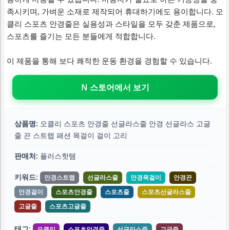
족시키며, 가벼운 소재로 제작되어 휴대하기에도 용이합니다. 오
클리 스포츠 안경줄은 실용성과 스타일을 모두 갖춘 제품으로,
스포츠를 즐기는 모든 분들에게 적합합니다.
이 제품을 통해 보다 쾌적한 운동 환경을 경험할 수 있습니다.
N 스토어에서 보기
상품명:
오클리 스포츠 안경줄 선글라스줄 안경 선글라스 고글
줄 끈 스트랩 패션 목걸이 걸이 고리
판매처:
플러스핫템
키워드:
안경스트랩
선글라스줄
안경목걸이
안경끈
안경걸이
스포츠안경줄
스포츠줄
스포츠선글라스줄
고글줄
스포츠고글줄
태그:
오클리
스포츠안경줄
선글라스줄
고글줄