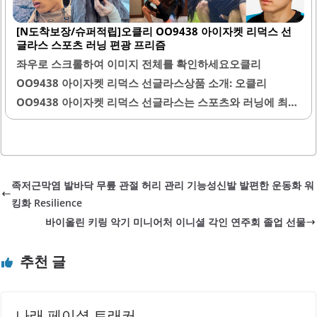
제공합니다.또한, 미러코팅 처리로 인해 스타일리시한 외관
[N도착보장/슈퍼적립]오클리 OO9438 아이자켓 리덕스 선
을 유지할 수 있습니다. 이 제품은 가격 대비 우수한 성능을
글라스 스포츠 러닝 편광 프리즘
제공하여 경제적인 선택이 될 수 있습니다. 배송이 빠르며, 사
좌우로 스크롤하여 이미지 전체를 확인하세요오클리
은품으로 제공되는 다양한 아이템은 고객에게 추가적인 만족
OO9438 아이자켓 리덕스 선글라스상품 소개: 오클리
감을 줍니다.렌즈 교체가 간편하게 이루어져 사용자가 손쉽
OO9438 아이자켓 리덕스 선글라스는 스포츠와 러닝에 최적
게 기존 렌즈를 교체할 수 있도록 설계되었습니다. 이 렌즈는
화된 제품으로, 편광 프리즘 렌즈를 채택하여 뛰어난 시야를
가벼운 무게로 착용 시 편안함을 느낄..
제공합니다. 이 선글라스는 가벼운 무게로 착용감이 우수하
여 장시간 착용해도 부담이 없습니다. 다양한 얼굴형에 잘 어
울리는 디자인으로, 남녀 모두에게 적합한 스타일을 자랑합
족저근막염 발바닥 무릎 관절 허리 관리 기능성신발 발편한 운동화 워
니다.또한, 안경을 착용하지 않을 때는 머리띠로 활용할 수 있
킹화 Resilience
어 실용성이 높습니다. 제품은 최근 제조된 것으로, 품질이 보
바이올린 키링 악기 미니어처 이니셜 각인 연주회 졸업 선물
장되어 있습니다. 선글라스의 렌즈는 눈을 보호하며, 바람이
들어오지 않아 피로감을 줄여줍니다.이 제품은 데일리 용도
추천 글
로도 적합하여, 강아지 산책이나 운동 시에도 편리하게 사용
할 수 있습니다. 선물용으로도 적합한 포장으로 제공되어, 소
중한 사람에게 선물하기에 좋습니다. 또한, 할인 및 적립 이벤
나래 페이셜 트래커