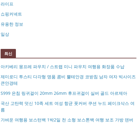
라이프
쇼핑커넥트
유용한 정보
일상
최신
아키베리 몽프레 파우치 / 스트랩 미니 파우치 여행용 화장품 수납
제미로디 투스티 다각형 명품 콤비 뿔테안경 코받침 남자 여자 빅사이즈
큰안경테
S999 은침 링귀걸이 20mm 26mm 후프귀걸이 실버 골드 아르제아
국산 고탄력 덧신 10족 세트 여성 항균 풋커버 쿠션 누드 페이크삭스 여
름
아키베리 몽프레 파우치 / 스트랩 미니 파우치 여행용 화장
가벼운 여행용 보스턴백 1박2일 천 소형 보스톤백 여행 보조 가방 덴버
제미로디 투스티 다각형 명품 콤비 뿔테안경 코받침 남자
품 수납
S999 은침 링귀걸이 20mm 26mm 후프귀걸이 실버 골드
여자 빅사이즈 큰안경테
국산 고탄력 덧신 10족 세트 여성 항균 풋커버 쿠션 누드 페
아르제아
가벼운 여행용 보스턴백 1박2일 천 소형 보스톤백 여행 보
이크삭스 여름
거창유기 수공예 주얼리 금 쌍 엥게이지링 커플 우정 모녀