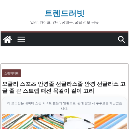
콘
트렌드러빗
텐
츠
일상, 라이프, 건강, 꿈해몽, 꿀팁 정보 공유
로
건
너
뛰
기
쇼핑커넥트
오클리 스포츠 안경줄 선글라스줄 안경 선글라스 고
글 줄 끈 스트랩 패션 목걸이 걸이 고리
이 포스팅은 네이버 쇼핑 커넥트 활동의 일환으로, 판매 발생 시 수수료를 제공받습
니다.