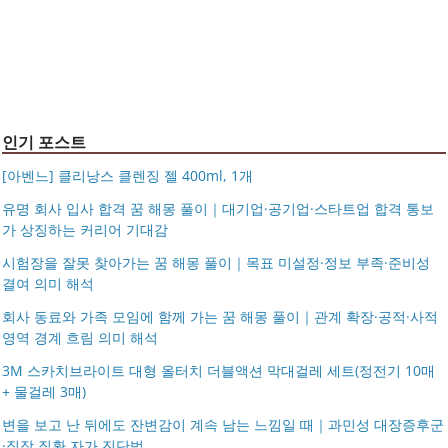
조 가방 덴버
몽블랑 남성 양면벨트 12종 모음 기획전 선물포장 무료각
반지 가락지 5mm
14k 목걸이 20대 여자친구생일선물 100일 기념일 루나 노
인 113834 128135
블라티오
타임리스 라인 42cm(16인치) 기내용 출장용 승무원 노트
시저플립 편광 클립온 선글라스 클립선글라스
북 소형 여행용 캐리어
인기 포스트
[아벤느] 클리낭스 클렌징 젤 400ml, 1개
유명 회사 입사 합격 꿈 해몽 풀이｜대기업·공기업·스타트업 합격 통보
가 상징하는 커리어 기대감
시험장을 잘못 찾아가는 꿈 해몽 풀이｜목표 미설정·정보 부족·준비성
결여 의미 해석
회사 동료와 가족 모임에 함께 가는 꿈 해몽 풀이｜관계 확장·공적·사적
영역 경계 흐림 의미 해석
3M 스카치브라이트 대형 올터치 더블액션 막대걸레 세트(정전기 10매
+ 물걸레 3매)
변을 보고 난 뒤에도 잔변감이 계속 남는 느낌일 때｜과민성 대장증후군
·직장 질환 자가 진단법