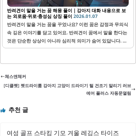
반려견이 말을 거는 꿈 해몽 풀이｜강아지 대화 내용으로 보
는 외로움·위로·충성심 상징 풀이
2026.01.07
반려견이 말을 거는 꿈을 꾸었나요? 이런 꿈은 감정과 무의식
속 깊은 이야기를 담고 있어요. 반려견이 꿈에서 말을 한다는
것은 단순한 상상이 아니라 심리적 의미가 숨어 있답니다. 이
번 글에서는 강아지 대화의 상징과 외로움, 위로, 충성심 등
다양한 해석을 친절하게 알려드릴게요. 꿈 해몽을 통해 반려
견과의 특별한 소통을 이해해 보세요.1. 반려견이 말을 거는
꿈의 기본 의미반려견이 꿈에서 말을 거는 상황은 특별한 메
체스앤체커
세지를 전달하려는 무의식의 표현이에요. 이는 내면의 감정
[디클펫] 펫드라이룸 강아지 고양이 드라이기 털 건조기 말리기 러브
이나 소통의 욕구가 반영된 것으로 볼 수 있답니다. 강아지가
에어 플러스 자동문열림
말을 한다는 것은 평소에 말로 표현하기 어려웠던 감정이나
마음속 깊은 이야기를 전하려는 신호일 수 있어요. 또한, 반려
추천 글
견의 말투나 내용에 따라 다양한 해석이 가능해요.특히 강아
지가 따뜻한 말을 건네면,..
여성 골프 스타킹 기모 겨울 레깅스 타이즈