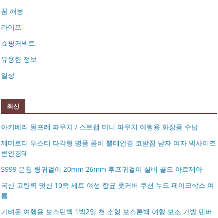
꿈 해몽
라이프
쇼핑커넥트
유용한 정보
일상
최신
아키베리 몽프레 파우치 / 스트랩 미니 파우치 여행용 화장품 수납
제미로디 투스티 다각형 명품 콤비 뿔테안경 코받침 남자 여자 빅사이즈
큰안경테
S999 은침 링귀걸이 20mm 26mm 후프귀걸이 실버 골드 아르제아
국산 고탄력 덧신 10족 세트 여성 항균 풋커버 쿠션 누드 페이크삭스 여
름
아키베리 몽프레 파우치 / 스트랩 미니 파우치 여행용 화장
가벼운 여행용 보스턴백 1박2일 천 소형 보스톤백 여행 보조 가방 덴버
제미로디 투스티 다각형 명품 콤비 뿔테안경 코받침 남자