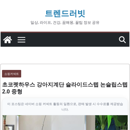
콘
트렌드러빗
텐
츠
일상, 라이프, 건강, 꿈해몽, 꿀팁 정보 공유
로
건
너
뛰
기
쇼핑커넥트
초코펫하우스 강아지계단 슬라이드스텝 논슬립스텝
2.0 중형
이 포스팅은 네이버 쇼핑 커넥트 활동의 일환으로, 판매 발생 시 수수료를 제공받습
니다.