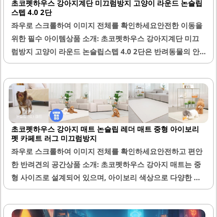
초코펫하우스 강아지계단 미끄럼방지 고양이 라운드 논슬립
스텝 4.0 2단
좌우로 스크롤하여 이미지 전체를 확인하세요안전한 이동을
위한 필수 아이템상품 소개: 초코펫하우스 강아지계단 미끄
럼방지 고양이 라운드 논슬립스텝 4.0 2단은 반려동물의 안
전과 편안함을 고려하여 설계된 제품입니다. 이 계단은 미끄
럼 방지 기능이 탁월하여 반려동물이 안정적으로 오르내릴
수 있도록 도와줍니다. 계단의 표면은 특수한 논슬립 처리로
되어 있어, 반려동물이 올라갈 때나 내려갈 때 미끄러지는 현
상이 없습니다.또한, 계단의 디자인은 둥글게 라운드 처리되
초코펫하우스 강아지 매트 논슬립 레더 매트 중형 아이보리
어 있어 반려동물이 자연스럽게 이동할 수 있도록 도와줍니
펫 카페트 러그 미끄럼방지
다. 이 제품은 강아지뿐만 아니라 고양이도 사용할 수 있어 다
좌우로 스크롤하여 이미지 전체를 확인하세요안전하고 편안
양한 반려동물에게 적합합니다. 높이는 적당하여 소파나 침
한 반려견의 공간상품 소개: 초코펫하우스 강아지 매트는 중
대와의 간격을 고려하여 설계되어 있어, 반려동물이 점프 없
형 사이즈로 설계되어 있으며, 아이보리 색상으로 다양한 인
이 안전하게 이동할 수 있습니다.재질이 고급스러워 내구성
테리어와 잘 어울립니다. 이 매트는 논슬립 기능이 뛰어나서
이 뛰어나며, 마감이 잘 되어 있어 튼튼함을 자랑합니다. 이
반려견이 뛰어놀 때 미끄러지지 않도록 도와줍니다. 매트의
계단은..
표면은 레더 느낌으로 고급스러움을 더하며, 생활 방수 기능