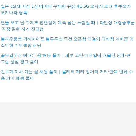
일본 eSIM 이심 E심 데이터 무제한 유심 4G 5G 오사카 도쿄 후쿠오카
오키나와 링톡
변을 보고 난 뒤에도 잔변감이 계속 남는 느낌일 때｜과민성 대장증후군
·직장 질환 자가 진단법
블라우풍트 귀찌이어폰 블루투스 무선 오픈형 귀걸이 귀찌형 이어폰 귀
걸이형 이어클립 러닝
골목길에서 헤매는 꿈 해몽 풀이｜세부 고민·디테일에 매몰된 상태·큰
그림 상실 경고 풀이
친구가 이사 가는 꿈 해몽 풀이｜물리적 거리·정서적 거리·관계 변화 수
용 의미 해몽 풀이