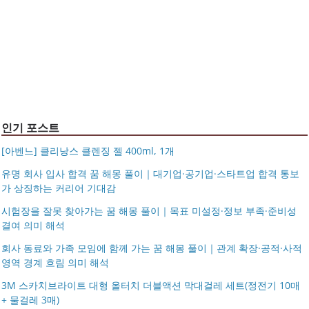
품 수납
S999 은침 링귀걸이 20mm 26mm 후프귀걸이 실버 골드
여자 빅사이즈 큰안경테
국산 고탄력 덧신 10족 세트 여성 항균 풋커버 쿠션 누드 페
아르제아
가벼운 여행용 보스턴백 1박2일 천 소형 보스톤백 여행 보
이크삭스 여름
거창유기 수공예 주얼리 금 쌍 엥게이지링 커플 우정 모녀
조 가방 덴버
몽블랑 남성 양면벨트 12종 모음 기획전 선물포장 무료각
반지 가락지 5mm
14k 목걸이 20대 여자친구생일선물 100일 기념일 루나 노
인 113834 128135
블라티오
타임리스 라인 42cm(16인치) 기내용 출장용 승무원 노트
시저플립 편광 클립온 선글라스 클립선글라스
북 소형 여행용 캐리어
인기 포스트
[아벤느] 클리낭스 클렌징 젤 400ml, 1개
유명 회사 입사 합격 꿈 해몽 풀이｜대기업·공기업·스타트업 합격 통보
가 상징하는 커리어 기대감
시험장을 잘못 찾아가는 꿈 해몽 풀이｜목표 미설정·정보 부족·준비성
결여 의미 해석
회사 동료와 가족 모임에 함께 가는 꿈 해몽 풀이｜관계 확장·공적·사적
영역 경계 흐림 의미 해석
3M 스카치브라이트 대형 올터치 더블액션 막대걸레 세트(정전기 10매
+ 물걸레 3매)