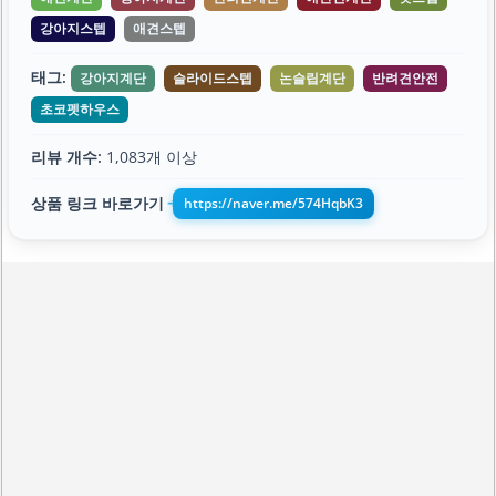
강아지스텝
애견스텝
태그:
강아지계단
슬라이드스텝
논슬립계단
반려견안전
초코펫하우스
리뷰 개수:
1,083개 이상
상품 링크 바로가기
https://naver.me/574HqbK3
➔