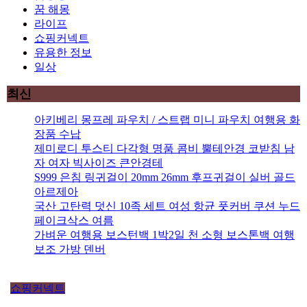
꿈 해몽
라이프
쇼핑커넥트
유용한 정보
일상
최신
아키베리 몽프레 파우치 / 스트랩 미니 파우치 여행용 화
장품 수납
제미로디 투스티 다각형 명품 콤비 뿔테안경 코받침 남
자 여자 빅사이즈 큰안경테
S999 은침 링귀걸이 20mm 26mm 후프귀걸이 실버 골드
아르제아
국산 고탄력 덧신 10족 세트 여성 항균 풋커버 쿠션 누드
페이크삭스 여름
가벼운 여행용 보스턴백 1박2일 천 소형 보스톤백 여행
보조 가방 덴버
쇼핑커넥트