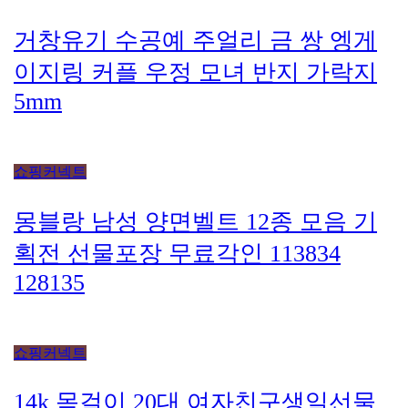
거창유기 수공예 주얼리 금 쌍 엥게
이지링 커플 우정 모녀 반지 가락지
5mm
쇼핑커넥트
몽블랑 남성 양면벨트 12종 모음 기
획전 선물포장 무료각인 113834
128135
쇼핑커넥트
14k 목걸이 20대 여자친구생일선물