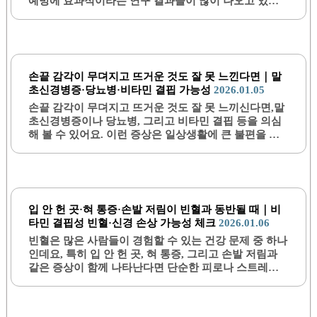
예방에 효과적이라는 연구 결과들이 많이 나오고 있어,
많은 분들이 어떤 비타민이 도움이 될지 궁금해하실 겁
니다. 이번 글에서는 탈모에 좋은 비타민 종류에 대해 구
체적으로 살펴보도록 하겠습니다. 비타민 A 비타민 A는
모발 성장과 두피 건강에 중요한 역할을 합니다. 이 비타
민은 피부 세포의 회복과 재생에 기여하며, 두피의 피지
손끝 감각이 무뎌지고 뜨거운 것도 잘 못 느낀다면｜말
분비를 조절하여 건조함을 예방합니다. 특히, 비타민 A
초신경병증·당뇨병·비타민 결핍 가능성
2026.01.05
가 부족할 경우 모발이 쉽게 빠질 수 있으므로 적절한 섭
손끝 감각이 무뎌지고 뜨거운 것도 잘 못 느끼신다면,말
취가 필요합니다. 이 비타민은 당근, 고구마, 시금치 같
초신경병증이나 당뇨병, 그리고 비타민 결핍 등을 의심
은 채소나 간, 달걀 노른자와 같은 동물성 식품에서 풍부
해 볼 수 있어요. 이런 증상은 일상생활에 큰 불편을 주
하게 포함되어 있습니다. 비타민 B군 비타민 B군은 탈모
며, 심할 경우 심각한 건강 문제로 이어질 수 있기 때문
예방과 관련하여 다양한..
에 빠른 대응이 중요해요. 감각 저하는 단순한 피로나 스
트레스 때문만이 아니라 신경계의 문제에서 비롯될 수
있으니, 증상이 나타난다면 꾸준히 관찰하고 의사와 상
담하는 것이 좋아요. 지금부터 말초신경병증과 예상 원
입 안 헌 곳·혀 통증·손발 저림이 빈혈과 동반될 때｜비
인, 그리고 관리법까지 자세히 알려드릴게요.1. 말초신
타민 결핍성 빈혈·신경 손상 가능성 체크
2026.01.06
경병증이란?말초신경병증은 말초신경에 손상이 생겨
빈혈은 많은 사람들이 경험할 수 있는 건강 문제 중 하나
감각이나 운동 기능에 이상이 나타나는 질환이에요. 주
인데요, 특히 입 안 헌 곳, 혀 통증, 그리고 손발 저림과
로 손끝이나 발끝에서 감각이 무뎌지고 저린 증상이 나
같은 증상이 함께 나타난다면 단순한 피로나 스트레스
타나며, 뜨거운 자극을 잘 느끼지 못하는 경우가 많아요.
가 아닌 비타민 결핍성 빈혈이나 신경 손상의 가능성도
이러한 증상은 신경 손상이 점차 진행되며 발생하기 때
생각해봐야 해요. 이런 불편한 증상들이 지속된다면 원
문에 조기에 발견하면 치료 효과가..
인을 정확히 파악하고 적절한 치료가 꼭 필요하답니다.