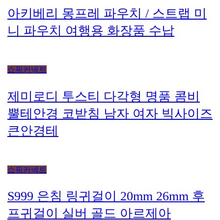
아키베리 몽프레 파우치 / 스트랩 미
니 파우치 여행용 화장품 수납
쇼핑커넥트
제미로디 투스티 다각형 명품 콤비
뿔테안경 코받침 남자 여자 빅사이즈
큰안경테
쇼핑커넥트
S999 은침 링귀걸이 20mm 26mm 후
프귀걸이 실버 골드 아르제아