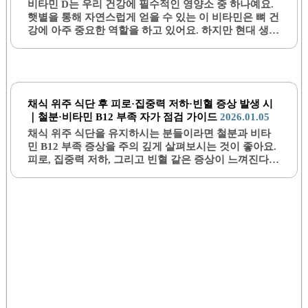
비타민 D는 우리 건강에 필수적인 영양소 중 하나예요.
햇볕을 통해 자연스럽게 얻을 수 있는 이 비타민은 뼈 건
강에 아주 중요한 역할을 하고 있어요. 하지만 현대 생활
에서 우리는 실내에서 많은 시간을 보내고, 이에 따라 비
타민 D 부족을 겪는 사람들이 늘어나고 있어요. 부족하
면 피로감, 면역력 저하, 그리고 심지어 우울증까지 일으
킬 수 있어요. 그래서 많은 사람들이 비타민 D의 중요성
을 느끼고 있고, 부족 여부를 검사를 통해 확인하거나 영
채식 위주 식단 후 피로·집중력 저하·빈혈 증상 발생 시
양제로 섭취하기도 해요. 이번 글에서는 비타민 D 부족
｜철분·비타민 B12 부족 자가 점검 가이드
2026.01.05
증상과 검사 방법, 그리고 복용 시간에 대해 자세히 살펴
채식 위주 식단을 유지하시는 분들이라면 철분과 비타
보도록 하겠습니다.1. 비타민 D 부족의 증상비타민 D가
민 B12 부족 증상을 주의 깊게 살펴보시는 것이 좋아요.
부족하면 다양한 증상이 나타날 수 있어요. 가장 흔한 증
피로, 집중력 저하, 그리고 빈혈 같은 증상이 느껴진다면
상 중 하나는 피로감이에요. 이러한 피로감은..
이는 몸에서 중요한 영양소가 부족해졌다는 신호일 수
있어요. 이번 글에서는 채식 식단을 하면서 발생할 수 있
는 영양 결핍 문제를 자가 점검하는 가이드를 제공해 드
릴게요. 채식과 건강을 균형 있게 맞추고 싶은 분들께 실
제적 도움을 드리고 싶어요.1. 채식 식단이 철분과 비타
민 B12 섭취에 미치는 영향채식 위주 식단에서는 철분
과 비타민 B12가 결핍되기 쉽다는 점을 알아두셔야 해
요. 철분은 주로 동물성 식품에 많이 포함되어 있기 때문
에, 채식만 하실 경우에는 부족해지기 쉽거든요. 특히 식
물성 식품에 존재하는 비헴 철분은 체내 흡수율이 낮기
때문에 같은..