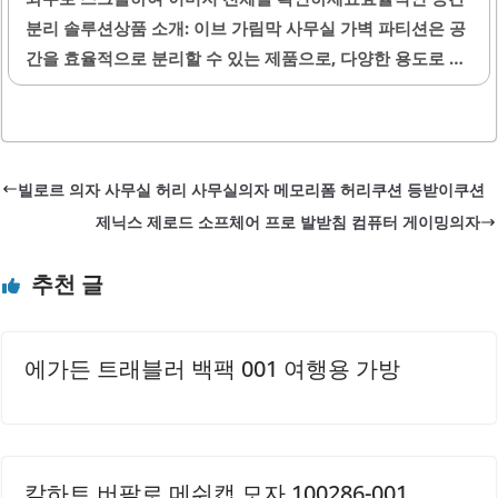
는 용도로도 적합합니다.이 장식장은 화이트와 블랙의 조화
분리 솔루션상품 소개: 이브 가림막 사무실 가벽 파티션은 공
로 세련된 느낌을 주며, 다양한 인테리어 스타일과 잘 어울립
간을 효율적으로 분리할 수 있는 제품으로, 다양한 용도로 활
니다. 제품의 크기는 공간에 맞춰 적절하게 설계되어 있어,..
용할 수 있습니다. 이 제품은 1800mm의 높이를 제공하여 사
무실이나 개인 공간에서 효과적으로 구분할 수 있도록 돕습
니다. 가벼운 캔버스 재질로 제작되어 이동이 용이하며, 설치
가 간편하여 누구나 쉽게 조립할 수 있습니다.또한, 암막 효과
빌로르 의자 사무실 허리 사무실의자 메모리폼 허리쿠션 등받이쿠션
가 있어 외부의 시선을 차단하고 프라이버시를 보호하는 데
제닉스 제로드 소프체어 프로 발받침 컴퓨터 게이밍의자
유용합니다. 디자인은 심플하면서도 세련되어 다양한 인테리
어와 잘 어울립니다. 조립 시 나사 부분이 느슨한 느낌이 있을
추천 글
수 있으나, 전반적으로 안정적인 구조를 제공합니다.이 제품
은 공간을 분리하는 기능 외에도 흡음 효과가 있어 소음 감소
에도 기여합니다. 색상은 다양한 선택지가 있어 개인의 취향
에가든 트래블러 백팩 001 여행용 가방
에 맞게 선택할..
칼하트 버팔로 메쉬캡 모자 100286-001