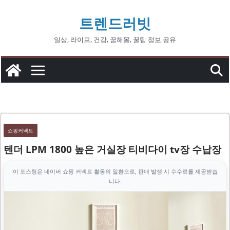
콘
트렌드러빗
텐
츠
일상, 라이프, 건강, 꿈해몽, 꿀팁 정보 공유
로
건
너
뛰
기
쇼핑커넥트
텐더 LPM 1800 높은 거실장 티비다이 tv장 수납장
이 포스팅은 네이버 쇼핑 커넥트 활동의 일환으로, 판매 발생 시 수수료를 제공받습
니다.