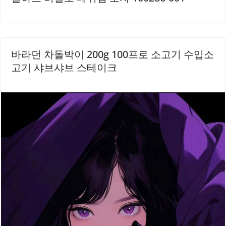
바라던 차돌박이 200g 100프로 소고기 수입소
고기 샤브샤브 스테이크