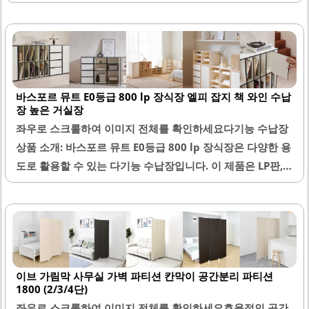
한 수납 공간을 제공하여 아기 장난감, 책, 그리고 다양한 소
품을 정리하는 데 적합합니다. 깊은 수납 공간은 물건을 깔끔
하게 정리할 수 있도록 도와주며, 중간 칸막이의 높이 조절이
가능하여 사용자의 필요에 맞게 조정할 수 있습니다.견고한
구조로 되어 있어 TV를 올려놓아도 안정감이 있으며, 65인치
바스포르 뮤트 E0등급 800 lp 장식장 엘피 잡지 책 와인 수납
TV와도 잘 어울립니다. 또한, 가격 대비 뛰어난 가성비를 자
장 높은 거실장
랑하여 많은 소비자들에게 인기가 높습니다. 밝은 색감은 어
좌우로 스크롤하여 이미지 전체를 확인하세요다기능 수납장
떤 인테리어와도 잘 어울리며, 공간을 더욱 넓어 보이게 합니
상품 소개: 바스포르 뮤트 E0등급 800 lp 장식장은 다양한 용
다.나사 구멍을 막는 작업이 필요할 수 있으나, 이는 간단한
도로 활용할 수 있는 다기능 수납장입니다. 이 제품은 LP판,
작업으로 해결할 수 있습니다...
잡지, 책, 와인 등을 손쉽게 정리할 수 있는 공간을 제공합니
다. 고급스러운 디자인과 함께 실용성을 갖춘 이 장식장은 거
실의 인테리어 포인트로도 적합합니다.내부 공간은 LP판 크
기에 맞춰 설계되어 있어, 다양한 물건을 깔끔하게 수납할 수
있습니다. 또한, 칸막이를 조절하여 필요에 따라 넓은 공간으
이브 가림막 사무실 가벽 파티션 칸막이 공간분리 파티션
로 활용할 수 있는 점이 큰 장점입니다. 튼튼한 구조로 제작되
1800 (2/3/4단)
어 안정감이 뛰어나며, 위에 작은 모니터나 스피커를 올려두
좌우로 스크롤하여 이미지 전체를 확인하세요효율적인 공간