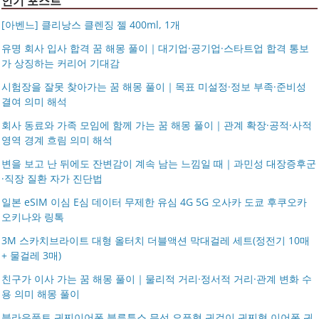
인기 포스트
[아벤느] 클리낭스 클렌징 젤 400ml, 1개
유명 회사 입사 합격 꿈 해몽 풀이｜대기업·공기업·스타트업 합격 통보
가 상징하는 커리어 기대감
시험장을 잘못 찾아가는 꿈 해몽 풀이｜목표 미설정·정보 부족·준비성
결여 의미 해석
회사 동료와 가족 모임에 함께 가는 꿈 해몽 풀이｜관계 확장·공적·사적
영역 경계 흐림 의미 해석
변을 보고 난 뒤에도 잔변감이 계속 남는 느낌일 때｜과민성 대장증후군
·직장 질환 자가 진단법
일본 eSIM 이심 E심 데이터 무제한 유심 4G 5G 오사카 도쿄 후쿠오카
오키나와 링톡
3M 스카치브라이트 대형 올터치 더블액션 막대걸레 세트(정전기 10매
+ 물걸레 3매)
친구가 이사 가는 꿈 해몽 풀이｜물리적 거리·정서적 거리·관계 변화 수
용 의미 해몽 풀이
블라우풍트 귀찌이어폰 블루투스 무선 오픈형 귀걸이 귀찌형 이어폰 귀