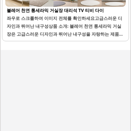
수납 공간이 넉넉하여 다양한 옷과 소품을 정리할 수 있으며,
블레어 천연 통세라믹 거실장 대리석 TV 티비 다이
공간 활용도가 높습니다. 이동이 용이한 구조로 설계되어 있
좌우로 스크롤하여 이미지 전체를 확인하세요고급스러운 디
어, 혼자서도 간편하게 위치를 변경할 수 있습니다.디온 LPM
자인과 뛰어난 내구성상품 소개: 블레어 천연 통세라믹 거실
800은 가성비가 뛰어나며, 가격 대비 높은 품질을 제공합니
장은 고급스러운 디자인과 뛰어난 내구성을 자랑하는 제품입
다. 설치 서비스가 친절하게 이루어져 소비자 만족도가 높습
니다. 그린 컬러와 로즈골드 프레임의 조합은 세련된 분위기
니다. 이 제품은 디자인과 기능성을 모두 갖춘 옷장으로,..
를 연출하여 거실을 더욱 돋보이게 합니다. 세라믹 상판은 내
구성이 뛰어나며 관리가 용이하여 오랜 기간 사용이 가능합
니다.넉넉한 수납공간은 잡동사니를 정리하는 데 유용하며,
깔끔한 마감처리는 시각적으로도 만족감을 줍니다. 제품의
설치는 무료로 제공되며, 배송 서비스 또한 신속하게 이루어
집니다. 화이트 계열의 모던한 디자인은 공간을 넓어 보이게
하며, 집안 분위기를 아늑하게 만들어 줍니다.고객의 다양한
요구에 부응하는 제품으로, 인테리어와 조화를 이루어 더욱
멋스러운 공간을 연출할 수 있습니다. 제품의 사이즈는 86인
치 TV와도 완벽하게 어울리며, 맞춤가구처럼 적합한 크기를
제공합니다. 블레어 천연 통세라믹 거실장은..