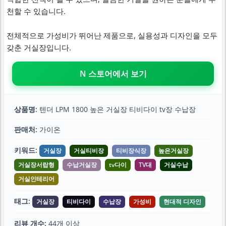
천할 수 있습니다.
전체적으로 가성비가 뛰어난 제품으로, 실용성과 디자인을 모두
갖춘 거실장입니다.
N 스토어에서 보기
상품명:
텐더 LPM 1800 높은 거실장 티비다이 tv장 수납장
판매처:
가이온
키워드:
거실장
거실티비장
티비장식장
높은거실장
거실장서랍형
수납거실장
tv다이
TV대
거실수납
거실인테리어
태그:
거실장
티비다이
수납장
가성비
현대적 디자인
리뷰 개수:
44개 이상