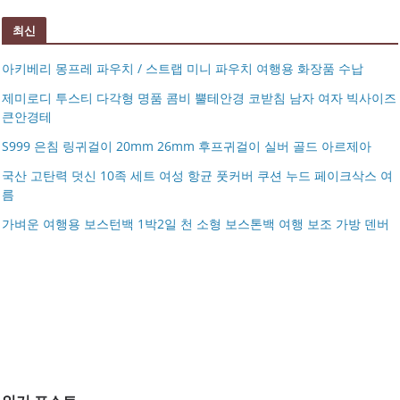
최신
아키베리 몽프레 파우치 / 스트랩 미니 파우치 여행용 화장품 수납
제미로디 투스티 다각형 명품 콤비 뿔테안경 코받침 남자 여자 빅사이즈
큰안경테
S999 은침 링귀걸이 20mm 26mm 후프귀걸이 실버 골드 아르제아
국산 고탄력 덧신 10족 세트 여성 항균 풋커버 쿠션 누드 페이크삭스 여
름
아키베리 몽프레 파우치 / 스트랩 미니 파우치 여행용 화장
가벼운 여행용 보스턴백 1박2일 천 소형 보스톤백 여행 보조 가방 덴버
제미로디 투스티 다각형 명품 콤비 뿔테안경 코받침 남자
품 수납
S999 은침 링귀걸이 20mm 26mm 후프귀걸이 실버 골드
여자 빅사이즈 큰안경테
국산 고탄력 덧신 10족 세트 여성 항균 풋커버 쿠션 누드 페
아르제아
가벼운 여행용 보스턴백 1박2일 천 소형 보스톤백 여행 보
이크삭스 여름
거창유기 수공예 주얼리 금 쌍 엥게이지링 커플 우정 모녀
조 가방 덴버
몽블랑 남성 양면벨트 12종 모음 기획전 선물포장 무료각
반지 가락지 5mm
14k 목걸이 20대 여자친구생일선물 100일 기념일 루나 노
인 113834 128135
블라티오
타임리스 라인 42cm(16인치) 기내용 출장용 승무원 노트
시저플립 편광 클립온 선글라스 클립선글라스
북 소형 여행용 캐리어