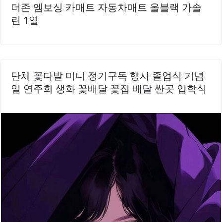
더존 엠보싱 카매트 자동차매트 올블랙 가솔
린 1열
단체 꽃다발 미니 정기구독 행사 졸업식 기념
일 연주회 생화 꽃배달 꽃집 배달 싼곳 입학식