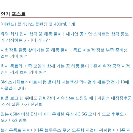
인기 포스트
[아벤느] 클리낭스 클렌징 젤 400ml, 1개
유명 회사 입사 합격 꿈 해몽 풀이｜대기업·공기업·스타트업 합격 통보
가 상징하는 커리어 기대감
시험장을 잘못 찾아가는 꿈 해몽 풀이｜목표 미설정·정보 부족·준비성
결여 의미 해석
회사 동료와 가족 모임에 함께 가는 꿈 해몽 풀이｜관계 확장·공적·사적
영역 경계 흐림 의미 해석
3M 스카치브라이트 대형 올터치 더블액션 막대걸레 세트(정전기 10매
+ 물걸레 3매)
변을 보고 난 뒤에도 잔변감이 계속 남는 느낌일 때｜과민성 대장증후군
·직장 질환 자가 진단법
일본 eSIM 이심 E심 데이터 무제한 유심 4G 5G 오사카 도쿄 후쿠오카
오키나와 링톡
블라우풍트 귀찌이어폰 블루투스 무선 오픈형 귀걸이 귀찌형 이어폰 귀