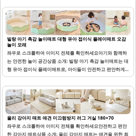
다. 발매트의 두께는 적당하여 문에 걸리지 않으며, 밟았을 때
느껴지는 푹신한 쿠션감이 발의 피로를 덜어줍니다.디자인은
심플하면서도 세련된 스트라이프 패턴으로, 다양한 인테리어
와 잘 어울립니다. 주방이나 욕실, 세탁실 등 다양한 공간에
빌랑 아기 촉감 놀이매트 대형 유아 접이식 플레이매트 오감
적합하며, 넉넉한 사이즈로 발을 편안하게 닦을 수 있습니다.
놀이 모래
매트의 부드러운 촉감은 사용 시 쾌적함을 제공합니다.물기
좌우로 스크롤하여 이미지 전체를 확인하세요아기와 함께하
가 빠르게 흡수되어 발바닥이 항상 뽀송뽀송하게 유지됩니
는 안전한 놀이 공간상품 소개: 빌랑 아기 촉감 놀이매트는 대
다. 또한, 우드톤 바닥과 잘 어울리는 색상으로 공간을 더욱
형 유아 접이식 플레이매트로, 아이들이 안전하고 편안하게
밝고 넓어 보이게 합니다. 이 매트는 사용자의 다양한 요구를
놀 수 있는 공간을 제공합니다. 이 매트는 오감놀이를 통해 아
충족시키며, 디자인과 기능 모두에서 높은..
이들의 감각 발달을 도와주며, 다양한 촉감 놀이를 즐길 수 있
도록 설계되었습니다. 매트의 크기는 넉넉하여 5살 아이가 누
워도 충분한 공간을 제공하며, 거실이나 베란다 등 다양한 장
소에 적합합니다.접이식 디자인으로 공간을 절약할 수 있으
울리 강아지 매트 애견 미끄럼방지 러그 거실 180×70
며, 사용하지 않을 때는 간편하게 접어서 보관할 수 있습니다.
좌우로 스크롤하여 이미지 전체를 확인하세요안전하고 편안
또한, 방수 기능이 있어 물감 놀이와 모래 놀이에도 적합하며,
한 강아지 매트상품 소개: 울리 강아지 매트는 애견을 위한 최
청소가 용이하여 위생적인 사용이 가능합니다. 매트의 표면