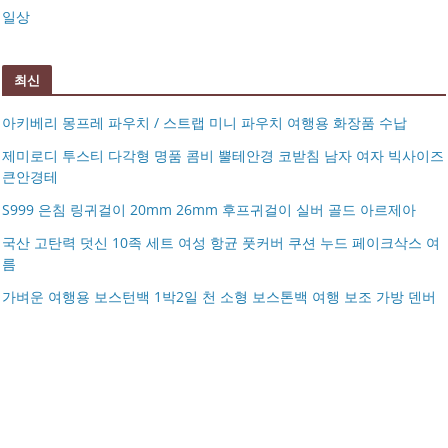
일상
최신
아키베리 몽프레 파우치 / 스트랩 미니 파우치 여행용 화장품 수납
제미로디 투스티 다각형 명품 콤비 뿔테안경 코받침 남자 여자 빅사이즈
큰안경테
S999 은침 링귀걸이 20mm 26mm 후프귀걸이 실버 골드 아르제아
국산 고탄력 덧신 10족 세트 여성 항균 풋커버 쿠션 누드 페이크삭스 여
름
아키베리 몽프레 파우치 / 스트랩 미니 파우치 여행용 화장
가벼운 여행용 보스턴백 1박2일 천 소형 보스톤백 여행 보조 가방 덴버
제미로디 투스티 다각형 명품 콤비 뿔테안경 코받침 남자
품 수납
S999 은침 링귀걸이 20mm 26mm 후프귀걸이 실버 골드
여자 빅사이즈 큰안경테
국산 고탄력 덧신 10족 세트 여성 항균 풋커버 쿠션 누드 페
아르제아
가벼운 여행용 보스턴백 1박2일 천 소형 보스톤백 여행 보
이크삭스 여름
거창유기 수공예 주얼리 금 쌍 엥게이지링 커플 우정 모녀
조 가방 덴버
몽블랑 남성 양면벨트 12종 모음 기획전 선물포장 무료각
반지 가락지 5mm
14k 목걸이 20대 여자친구생일선물 100일 기념일 루나 노
인 113834 128135
블라티오
타임리스 라인 42cm(16인치) 기내용 출장용 승무원 노트
시저플립 편광 클립온 선글라스 클립선글라스
북 소형 여행용 캐리어