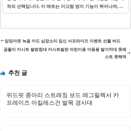
적의 선택입니다. 이 매트는 미끄럼 방지 기능이 뛰어나며, 강
은 부드럽고 폭신하여 아이들이 편안하게 놀 수 있도록 돕습
아지의 안전을 고려하여 설계되었습니다. 180x70cm의 넉넉
니다.이너매트가 포함되어 있어 추가적인 편안함을 제공하
한 사이즈로 거실이나 베란다 등 다양한 공간에서 활용할 수
며, 아이들이 안전하게..
있습니다.매트의 재질은 부드럽고 폭신하여 강아지가 편안하
게 쉴 수 있는 환경을 제공합니다. 양면으로 사용할 수 있어
임밍아웃 녹음 카드 심장소리 임신 서프라이즈 이벤트 선물 버드
디자인의 다양성을 더해줍니다. 또한, 세탁이 용이하여 청결
곰돌이 카시트 발받침대 카시트발판 어린이용 아동용 발거치대 풋레
하게 유지할 수 있는 장점이 있습니다.이 매트는 가격 대비 뛰
스트 풋해먹
어난 품질을 자랑하며, 내구성이 우수하여 오랜 기간 사용할
수 있습니다. 다양한 색상으로 제공되어 인테리어와 잘 어울
추천 글
립니다. 강아지의 관절 건강을 고려한 두께로 설계되어 있어,
나이가 많은 강아지에게도 적합합니다.매트의 표면은 청소가
용이하여 이물질이 쉽게 제거됩니다. 울리..
위드핏 종아리 스트레칭 보드 레그릴렉서 카
프레이즈 아킬레스건 발목 경사대