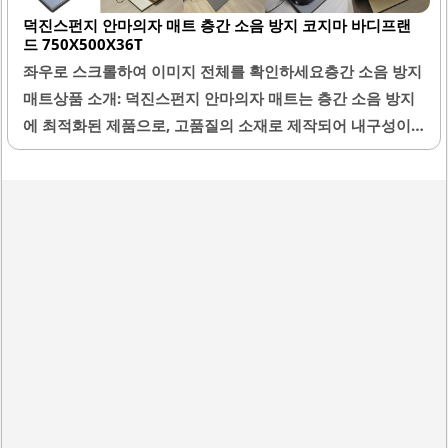
덕진스펀지 안마의자 매트 층간 소음 방지 코지마 바디프랜
다. PVC 소재로 제작되어 청소가 용이하며, 물이나 과자 부스
드 750X500X36T
러기가 떨어져도 관리가 간편합니다. 매트의 디자인은 깔끔
좌우로 스크롤하여 이미지 전체를 확인하세요층간 소음 방지
하고 세련되어 인테리어와 잘 어울리며, 다양한 공간에 조화
매트상품 소개: 덕진스펀지 안마의자 매트는 층간 소음 방지
롭게 배치할 수 있습니다.KC 인증을 받은 안전한 제품으로,
에 최적화된 제품으로, 고품질의 소재로 제작되어 내구성이
중금속 및 환경호르몬 테스트를 통과하여 아이들이 사용하는
뛰어납니다. 이 매트는 750mm x 500mm x 36mm의 크기
제품으로 안심할 수 있습니다. 매트의..
로, 다양한 안마의자와 호환이 가능하여 설치가 용이합니다.
매트의 두께는 소음을 효과적으로 흡수하여 아래층으로 전달
되는 진동을 최소화하는 데 도움을 줍니다.또한, 매트의 표면
은 미끄럼 방지 기능이 있어 안정적인 사용이 가능합니다. 덕
진스펀지 매트는 소프트한 부분과 하드한 부분이 조화를 이
루어 편안한 착용감을 제공합니다. 제품은 냄새가 나지 않아
쾌적한 환경을 유지할 수 있으며, 설치 후에도 변형이 적어 오
랜 기간 사용할 수 있습니다.이 매트는 안마의자 아래에 깔기
적합하여 소음 문제를 해결하는 데 큰 도움이 됩니다. 설치가
간편하여..