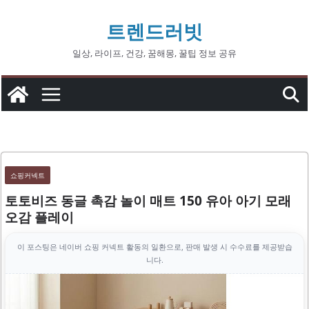
콘
트렌드러빗
텐
츠
일상, 라이프, 건강, 꿈해몽, 꿀팁 정보 공유
로
건
너
뛰
기
쇼핑커넥트
토토비즈 동글 촉감 놀이 매트 150 유아 아기 모래
오감 플레이
이 포스팅은 네이버 쇼핑 커넥트 활동의 일환으로, 판매 발생 시 수수료를 제공받습
니다.