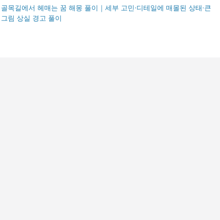
골목길에서 헤매는 꿈 해몽 풀이｜세부 고민·디테일에 매몰된 상태·큰
그림 상실 경고 풀이