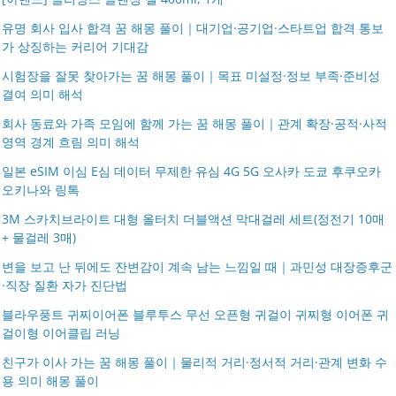
유명 회사 입사 합격 꿈 해몽 풀이｜대기업·공기업·스타트업 합격 통보
가 상징하는 커리어 기대감
시험장을 잘못 찾아가는 꿈 해몽 풀이｜목표 미설정·정보 부족·준비성
결여 의미 해석
회사 동료와 가족 모임에 함께 가는 꿈 해몽 풀이｜관계 확장·공적·사적
영역 경계 흐림 의미 해석
일본 eSIM 이심 E심 데이터 무제한 유심 4G 5G 오사카 도쿄 후쿠오카
오키나와 링톡
3M 스카치브라이트 대형 올터치 더블액션 막대걸레 세트(정전기 10매
+ 물걸레 3매)
변을 보고 난 뒤에도 잔변감이 계속 남는 느낌일 때｜과민성 대장증후군
·직장 질환 자가 진단법
블라우풍트 귀찌이어폰 블루투스 무선 오픈형 귀걸이 귀찌형 이어폰 귀
걸이형 이어클립 러닝
친구가 이사 가는 꿈 해몽 풀이｜물리적 거리·정서적 거리·관계 변화 수
용 의미 해몽 풀이