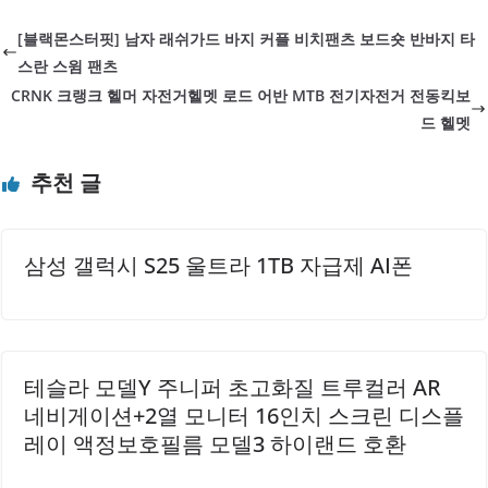
오랫동안 유지할 수 있습니다.설치가 간편하여 별도의 조립
[블랙몬스터핏] 남자 래쉬가드 바지 커플 비치팬츠 보드숏 반바지 타
없이 바로 사용할 수 있는 점이 큰 장점입니다. 또한, 다양한
스란 스윔 팬츠
바이크 모델에 적합하게 디자인되어 있어 호환성이 높습니
CRNK 크랭크 헬머 자전거헬멧 로드 어반 MTB 전기자전거 전동킥보
다. 가방의 마감이 깔끔하여 내구성이 뛰어나며, 오랜 사용에
드 헬멧
도 변형이 적습니다.고객의 편의를 고려한 다양한 기능이 탑
재되어 있어, 안정적으로 음식을 담을 수 있습니다. 이 제품은
추천 글
사용자의 요구를 충족시키기 위해 지속적으로 개선되고 있으
며, 고객의 피드백을 반영하여 더욱 발전하고 있습니다...
삼성 갤럭시 S25 울트라 1TB 자급제 AI폰
테슬라 모델Y 주니퍼 초고화질 트루컬러 AR
네비게이션+2열 모니터 16인치 스크린 디스플
레이 액정보호필름 모델3 하이랜드 호환