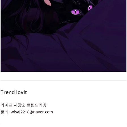
Trend lovit
라이프 저장소 트렌드러빗
문의: wlsaj2218@naver.com