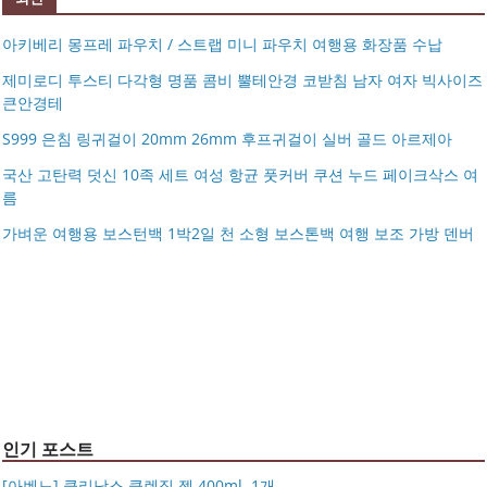
아키베리 몽프레 파우치 / 스트랩 미니 파우치 여행용 화장품 수납
제미로디 투스티 다각형 명품 콤비 뿔테안경 코받침 남자 여자 빅사이즈
큰안경테
S999 은침 링귀걸이 20mm 26mm 후프귀걸이 실버 골드 아르제아
국산 고탄력 덧신 10족 세트 여성 항균 풋커버 쿠션 누드 페이크삭스 여
름
아키베리 몽프레 파우치 / 스트랩 미니 파우치 여행용 화장
가벼운 여행용 보스턴백 1박2일 천 소형 보스톤백 여행 보조 가방 덴버
제미로디 투스티 다각형 명품 콤비 뿔테안경 코받침 남자
품 수납
S999 은침 링귀걸이 20mm 26mm 후프귀걸이 실버 골드
여자 빅사이즈 큰안경테
국산 고탄력 덧신 10족 세트 여성 항균 풋커버 쿠션 누드 페
아르제아
가벼운 여행용 보스턴백 1박2일 천 소형 보스톤백 여행 보
이크삭스 여름
거창유기 수공예 주얼리 금 쌍 엥게이지링 커플 우정 모녀
조 가방 덴버
몽블랑 남성 양면벨트 12종 모음 기획전 선물포장 무료각
반지 가락지 5mm
14k 목걸이 20대 여자친구생일선물 100일 기념일 루나 노
인 113834 128135
블라티오
타임리스 라인 42cm(16인치) 기내용 출장용 승무원 노트
시저플립 편광 클립온 선글라스 클립선글라스
북 소형 여행용 캐리어
인기 포스트
[아벤느] 클리낭스 클렌징 젤 400ml, 1개