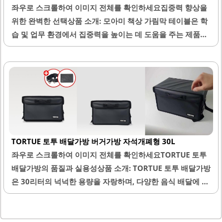
좌우로 스크롤하여 이미지 전체를 확인하세요집중력 향상을
처리로 인테리어 효과를 높여주며, 다양한 물건을 정리하는
위한 완벽한 선택상품 소개: 모아미 책상 가림막 테이블은 학
데 유용합니다. 특히, 자주 사용하는 물건을 손쉽게 걸어둘 수
습 및 업무 환경에서 집중력을 높이는 데 도움을 주는 제품입
있어 편리함을 제공합니다. 설치 후에는 공간이 깔끔하게..
니다. 이 제품은 500x400mm의 크기로, 다양한 책상 사이즈
에 적합하게 설계되었습니다. 깔끔한 화이트 느낌의 우드 판
디자인은 어떤 공간에도 잘 어울리며, 시각적으로 산만함을
줄여줍니다.설치가 간편하여 별도의 도구 없이도 쉽게 세울
수 있으며, 안정적인 고정으로 사용 중에도 흔들림이 없습니
다. 가림막은 주변의 시선을 차단하여 집중할 수 있는 환경을
조성합니다. 견고한 구조로 일상적인 사용에서 안정감을 제
TORTUE 토투 배달가방 버거가방 자석개폐형 30L
공하며, 가격대비 뛰어난 가성비를 자랑합니다.학생, 사무직
좌우로 스크롤하여 이미지 전체를 확인하세요TORTUE 토투
종사자 등 다양한 사용자에게 적합하며, 깔끔한 디자인으로
배달가방의 품질과 실용성상품 소개: TORTUE 토투 배달가방
공간을 효과적으로 분리할 수 있습니다. 또한, 설치가 간편하
은 30리터의 넉넉한 용량을 자랑하며, 다양한 음식 배달에 적
여 이동이 용이하며, 추가적인 설치비나 부속품이..
합한 제품입니다. 이 가방은 자석 개폐형으로 설계되어 있어
사용이 간편하며, 외부 재질은 고급스러움을 더해줍니다. 내
부는 견고하게 제작되어 보온력이 뛰어나며, 음식의 온도를