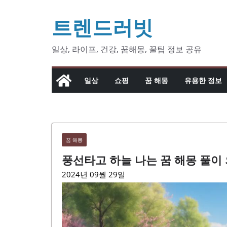
콘
트렌드러빗
텐
츠
로
일상, 라이프, 건강, 꿈해몽, 꿀팁 정보 공유
건
너
일상
쇼핑
꿈 해몽
유용한 정보
뛰
기
꿈 해몽
풍선타고 하늘 나는 꿈 해몽 풀이
2024년 09월 29일