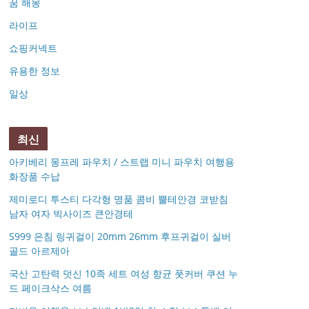
꿈 해몽
라이프
쇼핑커넥트
유용한 정보
일상
최신
아키베리 몽프레 파우치 / 스트랩 미니 파우치 여행용
화장품 수납
제미로디 투스티 다각형 명품 콤비 뿔테안경 코받침
남자 여자 빅사이즈 큰안경테
S999 은침 링귀걸이 20mm 26mm 후프귀걸이 실버
골드 아르제아
국산 고탄력 덧신 10족 세트 여성 항균 풋커버 쿠션 누
드 페이크삭스 여름