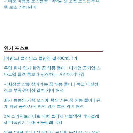
가벼운 여행용 보스턴백 1박2일 천 소형 보스톤백 여
행 보조 가방 덴버
아키베리 몽프레 파우치
제미로디 투스티 다각형
S999 은침 링귀걸이
국산 고탄력 덧신 10족
/ 스트랩 미니 파우치 여
명품 콤비 뿔테안경 코
가벼운 여행용 보스턴백
거창유기 수공예 주얼리
20mm 26mm 후프귀걸
세트 여성 항균 풋커버
행용 화장품 수납
받침 남자 여자 빅사이
몽블랑 남성 양면벨트
14k 목걸이 20대 여자친
1박2일 천 소형 보스톤
금 쌍 엥게이지링 커플
이 실버 골드 아르제아
쿠션 누드 페이크삭스
즈 큰안경테
시저플립 편광 클립온
타임리스 라인 42cm(16
12종 모음 기획전 선물
구생일선물 100일 기념
백 여행 보조 가방 덴버
우정 모녀 반지 가락지
여름
선글라스 클립선글라스
인치) 기내용 출장용 승
포장 무료각인 113834
일 루나 노블라티오
5mm
무원 노트북 소형 여행
128135
용 캐리어
인기 포스트
[아벤느] 클리낭스 클렌징 젤 400ml, 1개
유명 회사 입사 합격 꿈 해몽 풀이｜대기업·공기업·스
타트업 합격 통보가 상징하는 커리어 기대감
시험장을 잘못 찾아가는 꿈 해몽 풀이｜목표 미설정·
정보 부족·준비성 결여 의미 해석
회사 동료와 가족 모임에 함께 가는 꿈 해몽 풀이｜관
계 확장·공적·사적 영역 경계 흐림 의미 해석
3M 스카치브라이트 대형 올터치 더블액션 막대걸레
세트(정전기 10매 + 물걸레 3매)
일본 eSIM 이심 E심 데이터 무제한 유심 4G 5G 오사