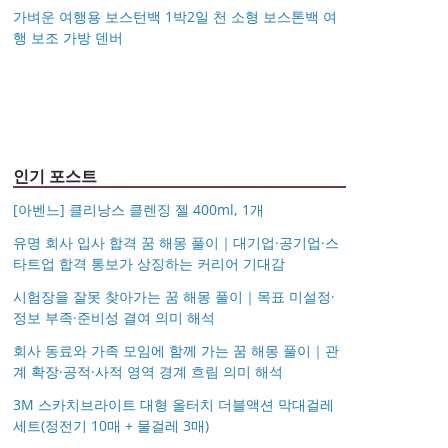
가벼운 여행용 보스턴백 1박2일 천 소형 보스톤백 여
행 보조 가방 덴버
아키베리 몽프레 파우치
제미로디 투스티 다각형
S999 은침 링귀걸이
국산 고탄력 덧신 10족
/ 스트랩 미니 파우치 여
명품 콤비 뿔테안경 코
가벼운 여행용 보스턴백
거창유기 수공예 주얼리
20mm 26mm 후프귀걸
세트 여성 항균 풋커버
행용 화장품 수납
받침 남자 여자 빅사이
몽블랑 남성 양면벨트
14k 목걸이 20대 여자친
1박2일 천 소형 보스톤
금 쌍 엥게이지링 커플
이 실버 골드 아르제아
쿠션 누드 페이크삭스
즈 큰안경테
시저플립 편광 클립온
타임리스 라인 42cm(16
12종 모음 기획전 선물
구생일선물 100일 기념
백 여행 보조 가방 덴버
우정 모녀 반지 가락지
여름
선글라스 클립선글라스
인치) 기내용 출장용 승
포장 무료각인 113834
일 루나 노블라티오
5mm
무원 노트북 소형 여행
128135
용 캐리어
인기 포스트
[아벤느] 클리낭스 클렌징 젤 400ml, 1개
유명 회사 입사 합격 꿈 해몽 풀이｜대기업·공기업·스
타트업 합격 통보가 상징하는 커리어 기대감
시험장을 잘못 찾아가는 꿈 해몽 풀이｜목표 미설정·
정보 부족·준비성 결여 의미 해석
회사 동료와 가족 모임에 함께 가는 꿈 해몽 풀이｜관
계 확장·공적·사적 영역 경계 흐림 의미 해석
3M 스카치브라이트 대형 올터치 더블액션 막대걸레
세트(정전기 10매 + 물걸레 3매)