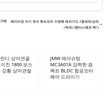
 놀이를 통해 언어 발달에도 기여합니다. 또한, 바구니가 포
음식 모형 장난감을 수납할 수 있으며, 아이들이 요리놀이를
놀이 후 정리하는 습관을 기를 수 있는 점이 특징입니다. 마
습니다. 특히, 얼음이 떨어지는 기능이 있어 아이들은 재미있
워 아기가 안전하게 사용할 수 있으며, 가성비가 뛰어난 제품
있습니다.냉장고 문을 열면 불이 들어오는 기능은 아이들에게
 가베
베이비앙 아기 유아 튜브오리 수영복 래쉬가드 2종세트(상의
제공하여 놀이에 더욱 집중하게 만듭니다. 또한, 냉장고 문을
+하의) (팬티or팬츠 택1)
는 기능은 아이들에게 냉장고 사용에 대한 교육적인 요소를
부모님이 쉽게 설치할 수 있으며, 아이들이 안전하게 사용
 그린디 상어연골
JMW 에어슈팅
이친 1800 보스
MC3A01A 강력한 컴
 강황 상어관절
팩트 BLDC 항공모터
헤어 드라이기