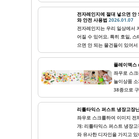
며, 안전한 놀이 환경을 제공
게 사용할 수 있도록 설계되
전자레인지에 절대 넣으면 안 
적입니다. 다양한 야채 모양이
와 안전 사용법
2026.01.07
있습니다. 또한, 이 제품은 아
전자레인지는 우리 일상에서 
습니다.포장이 깔끔하고 세심하
어질 수 있어요. 특히 호일, 
객 서비스가 우수하여 교환 및
으면 안 되는 물건들이 있어서
든 부분이 부드럽게..
위험이 있는 물건들을 체크하고
호일 사용하면 안 되는 이유전
플레이맥스 
레인지 내부에서 전자파를 반사
좌우로 스크
내부를 손상시키고 심하면 화재
놀이상품 소
면에 닿으면 집중적인 스파크가
38종으로 
인지에 음식을 데우면서 겉에 
다. 이 제품
다 경쾌한 
리틀타익스 퍼스트 냉장고장난
합니다. 3
좌우로 스크롤하여 이미지 전
며, 자르고
개: 리틀타익스 퍼스트 냉장고
하고 알록달
와 유사한 디자인을 가지고 있