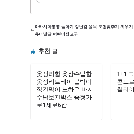
깔을 맞추는
내부 공간을 제공하여 다양한 
함되어 있어 
할 때 유용하게 사용할 수 있
감이 매끄러
게 놀면서 상상력을 키울 수 
으로 많은..
아카시아봉봉 돌아기 장난감 원목 도형맞추기 끼우기
실제 냉장고와 유사한 경험을 
유아발달 어린이집교구
오래 열어두면 경고음이 울리
추가합니다. 조립이 간편하여 
추천 글
할..
옷정리함 옷장수납함
1+1
옷정리트레이 붙박이
콘드로
장칸막이 노하우 바지
웰리아
수납보관박스 중형가
로1세로6칸