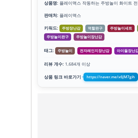
상품명:
플레이맥스 작동하는 주방놀이 화이트 
판매처:
플레이맥스
키워드:
주방장난감
역할완구
주방놀이세트
주방놀이완구
주방놀이장난감
태그:
주방놀이
전자레인지장난감
아이들장난
리뷰 개수:
1,684개 이상
상품 링크 바로가기
https://naver.me/x6JM7gih
➔