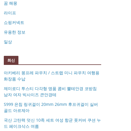
꿈 해몽
라이프
쇼핑커넥트
유용한 정보
일상
최신
아키베리 몽프레 파우치 / 스트랩 미니 파우치 여행용
화장품 수납
제미로디 투스티 다각형 명품 콤비 뿔테안경 코받침
남자 여자 빅사이즈 큰안경테
S999 은침 링귀걸이 20mm 26mm 후프귀걸이 실버
골드 아르제아
국산 고탄력 덧신 10족 세트 여성 항균 풋커버 쿠션 누
드 페이크삭스 여름