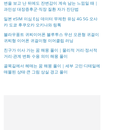
변을 보고 난 뒤에도 잔변감이 계속 남는 느낌일 때｜
과민성 대장증후군·직장 질환 자가 진단법
일본 eSIM 이심 E심 데이터 무제한 유심 4G 5G 오사
카 도쿄 후쿠오카 오키나와 링톡
블라우풍트 귀찌이어폰 블루투스 무선 오픈형 귀걸이
귀찌형 이어폰 귀걸이형 이어클립 러닝
친구가 이사 가는 꿈 해몽 풀이｜물리적 거리·정서적
거리·관계 변화 수용 의미 해몽 풀이
골목길에서 헤매는 꿈 해몽 풀이｜세부 고민·디테일에
매몰된 상태·큰 그림 상실 경고 풀이