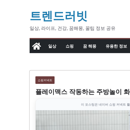
콘
트렌드러빗
텐
츠
로
일상, 라이프, 건강, 꿈해몽, 꿀팁 정보 공유
건
너
일상
쇼핑
꿈 해몽
유용한 정보
뛰
기
쇼핑커넥트
플레이맥스 작동하는 주방놀이 
이 포스팅은 네이버 쇼핑 커넥트 활