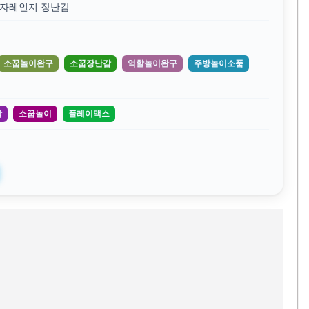
전자레인지 장난감
소꿉놀이완구
소꿉장난감
역할놀이완구
주방놀이소품
감
소꿉놀이
플레이맥스