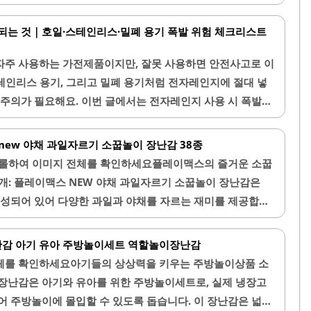
합니다. 자석이 내장되어 있어 조작이 간편하며, 아이들이 쉽
었습니다.색감이 선명하고 디테일이 뛰어나 시각적으로도 매력
되는 것｜호일·스테인리스·밀폐 용기 폭발 위험 체크리스트
 포함되어 있어 소꿉놀이를 통해 다양한 역할 놀이를 즐길 수
이들의 소근육 발달에 도움을 줄 수 있는 요소가 포함되어 있
자주 사용하는 가전제품이지만, 잘못 사용하면 안전사고로 이
게 되어 있어 선물용으로도 적합합니다. 배송이 빠르며, 고
스테인리스 용기, 그리고 밀폐 용기처럼 전자레인지에 절대 넣
 반품이 용이합니다. 아이들이 안전하게 사용할 수 있도록 모
 주의가 필요해요. 이번 글에서는 전자레인지 사용 시 폭발
, 안전한 사용법도 자세히 알려드릴게요.1. 전자레인지에
자레인지에 호일을 넣는 것은 상당히 위험해요. 호일은 전자
new 야채 과일자르기 소꿉놀이 장난감 38종
하기 때문에 스파크가 발생할 수 있어요. 이러한 스파크는
롤하여 이미지 전체를 확인하세요플레이맥스의 즐거운 소꿉
로 번질 위험이 있어요. 또한, 호일이 용기나 전자레인지 벽
개: 플레이맥스 NEW 야채 과일자르기 소꿉놀이 장난감은
 계속 발생할 수 있으니 절대 넣지 말아야 해요.만약 전자레
구성되어 있어 다양한 과일과 야채를 자르는 재미를 제공합니
호일이 씌워져 있다면 반드시 제거한 후 가열하는 것이..
은 벨크로 방식으로 되어 있어 아기가 장난감 칼로 자를 때마
소리가 나며, 이는 아기의 집중력을 높이고 성취감을 느끼게
감 아기 유아 주방놀이세트 역할놀이장난감
0개월 아기에게 적합한 이 장난감은 소근육 발달에 도움을 주
체를 확인하세요아기들의 상상력을 키우는 주방놀이상품 소
 붙이는 과정을 통해 손의 협응력을 향상시킵니다.색감이 선명
장난감은 아기와 유아를 위한 주방놀이세트로, 실제 냉장고
록하여 아기의 시각적 자극을 주며, 과일과 야채의 이름과 색
어 주방놀이에 몰입할 수 있도록 돕습니다. 이 장난감은 넓은