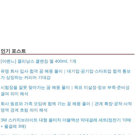
국산 고탄력 덧신 10족 세트 여성 항균 풋커버 쿠션 누드 페
아르제아
가벼운 여행용 보스턴백 1박2일 천 소형 보스톤백 여행 보
이크삭스 여름
거창유기 수공예 주얼리 금 쌍 엥게이지링 커플 우정 모녀
조 가방 덴버
몽블랑 남성 양면벨트 12종 모음 기획전 선물포장 무료각
반지 가락지 5mm
14k 목걸이 20대 여자친구생일선물 100일 기념일 루나 노
인 113834 128135
블라티오
타임리스 라인 42cm(16인치) 기내용 출장용 승무원 노트
시저플립 편광 클립온 선글라스 클립선글라스
북 소형 여행용 캐리어
인기 포스트
[아벤느] 클리낭스 클렌징 젤 400ml, 1개
유명 회사 입사 합격 꿈 해몽 풀이｜대기업·공기업·스타트업 합격 통보
가 상징하는 커리어 기대감
시험장을 잘못 찾아가는 꿈 해몽 풀이｜목표 미설정·정보 부족·준비성
결여 의미 해석
회사 동료와 가족 모임에 함께 가는 꿈 해몽 풀이｜관계 확장·공적·사적
영역 경계 흐림 의미 해석
3M 스카치브라이트 대형 올터치 더블액션 막대걸레 세트(정전기 10매
+ 물걸레 3매)