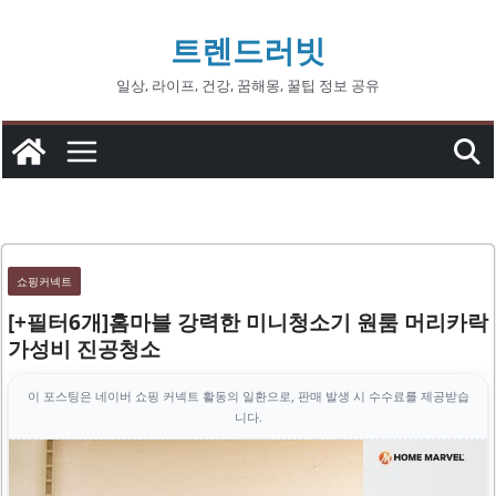
콘
트렌드러빗
텐
츠
일상, 라이프, 건강, 꿈해몽, 꿀팁 정보 공유
로
건
너
뛰
기
쇼핑커넥트
[+필터6개]홈마블 강력한 미니청소기 원룸 머리카락
가성비 진공청소
이 포스팅은 네이버 쇼핑 커넥트 활동의 일환으로, 판매 발생 시 수수료를 제공받습
니다.