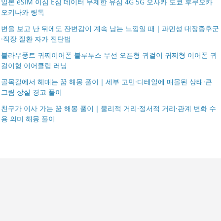
일본 eSIM 이심 E심 데이터 무제한 유심 4G 5G 오사카 도쿄 후쿠오카
오키나와 링톡
변을 보고 난 뒤에도 잔변감이 계속 남는 느낌일 때｜과민성 대장증후군
·직장 질환 자가 진단법
블라우풍트 귀찌이어폰 블루투스 무선 오픈형 귀걸이 귀찌형 이어폰 귀
걸이형 이어클립 러닝
골목길에서 헤매는 꿈 해몽 풀이｜세부 고민·디테일에 매몰된 상태·큰
그림 상실 경고 풀이
친구가 이사 가는 꿈 해몽 풀이｜물리적 거리·정서적 거리·관계 변화 수
용 의미 해몽 풀이