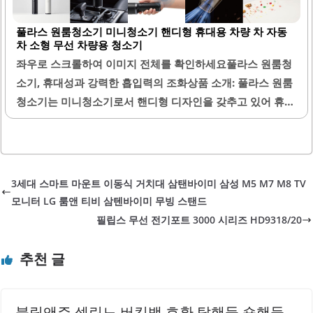
가벼운 무게로 인해 손쉽게 다룰 수 있으며, 청소 후 보관도
풀라스 원룸청소기 미니청소기 핸디형 휴대용 차량 차 자동
용이합니다. 먼지통의 용량이 적당하여 여러 번 사용 후에도
차 소형 무선 차량용 청소기
비워야 하는 번거로움이 줄어듭니다. 청소기의 구조가 간단
좌우로 스크롤하여 이미지 전체를 확인하세요풀라스 원룸청
하여 해체 후 물로 세척하는 것이 용이합니다.소음이 다소 크
소기, 휴대성과 강력한 흡입력의 조화상품 소개: 풀라스 원룸
지만, 이는 흡입력과 성능을 고려할 때 충분히 수용할 수 있는
청소기는 미니청소기로서 핸디형 디자인을 갖추고 있어 휴대
부분입니다. 제품의 디자인은 세련되어 다양한 인테리어와..
성과 편리함을 제공합니다. 소형 무선 차량용 청소기로 설계
되어 차량 내부의 먼지와 쓰레기를 손쉽게 청소할 수 있습니
다. 이 제품은 강력한 흡입력을 자랑하여 차량 매트에 떨어진
낙엽이나 작은 쓰레기들을 효과적으로 제거할 수 있습니다.
3세대 스마트 마운트 이동식 거치대 삼탠바이미 삼성 M5 M7 M8 TV
또한, 크기가 작아 좁은 공간에서도 사용이 용이하며, 원룸과
모니터 LG 룸앤 티비 삼텐바이미 무빙 스탠드
같은 작은 공간에서도 부피를 차지하지 않습니다. 필터는 두
필립스 무선 전기포트 3000 시리즈 HD9318/20
개가 포함되어 있어 교대로 사용하면서 청결을 유지할 수 있
습니다. 청소 후 필터를 물세척하여 재사용할 수 있어 경제적
추천 글
입니다.이 제품은 소음이 다소 클 수 있지만, 흡입력과 성능을
고려했을 때 충분히 만족스러운 수준입니다. 차량뿐만 아니
라 집안의 다양한 장소에서도 활용할..
블링앤쥬 셀린느 버킷백 호환 탑핸들 숏핸들