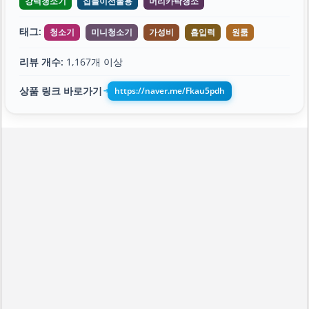
강력청소기
집들이선물용
머리카락청소
태그:
청소기
미니청소기
가성비
흡입력
원룸
리뷰 개수:
1,167개 이상
상품 링크 바로가기
https://naver.me/Fkau5pdh
➔