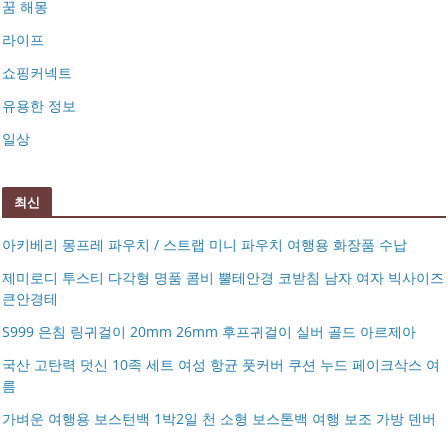
꿈 해몽
라이프
쇼핑커넥트
유용한 정보
일상
최신
아키베리 몽프레 파우치 / 스트랩 미니 파우치 여행용 화장품 수납
제미로디 투스티 다각형 명품 콤비 뿔테안경 코받침 남자 여자 빅사이즈
큰안경테
S999 은침 링귀걸이 20mm 26mm 후프귀걸이 실버 골드 아르제아
국산 고탄력 덧신 10족 세트 여성 항균 풋커버 쿠션 누드 페이크삭스 여
름
아키베리 몽프레 파우치 / 스트랩 미니 파우치 여행용 화장
가벼운 여행용 보스턴백 1박2일 천 소형 보스톤백 여행 보조 가방 덴버
제미로디 투스티 다각형 명품 콤비 뿔테안경 코받침 남자
품 수납
S999 은침 링귀걸이 20mm 26mm 후프귀걸이 실버 골드
여자 빅사이즈 큰안경테