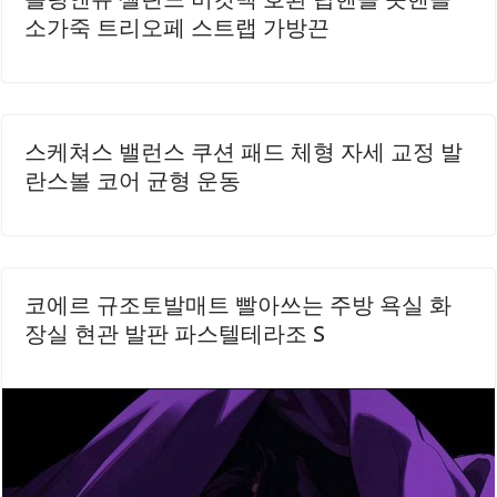
소가죽 트리오페 스트랩 가방끈
스케쳐스 밸런스 쿠션 패드 체형 자세 교정 발
란스볼 코어 균형 운동
코에르 규조토발매트 빨아쓰는 주방 욕실 화
장실 현관 발판 파스텔테라조 S