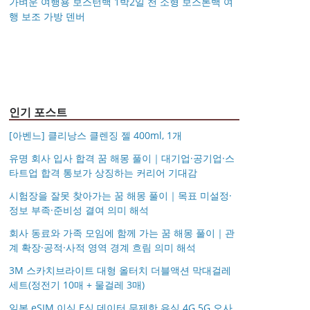
가벼운 여행용 보스턴백 1박2일 천 소형 보스톤백 여
행 보조 가방 덴버
아키베리 몽프레 파우치
제미로디 투스티 다각형
S999 은침 링귀걸이
국산 고탄력 덧신 10족
/ 스트랩 미니 파우치 여
명품 콤비 뿔테안경 코
가벼운 여행용 보스턴백
거창유기 수공예 주얼리
20mm 26mm 후프귀걸
세트 여성 항균 풋커버
행용 화장품 수납
받침 남자 여자 빅사이
몽블랑 남성 양면벨트
14k 목걸이 20대 여자친
1박2일 천 소형 보스톤
금 쌍 엥게이지링 커플
이 실버 골드 아르제아
쿠션 누드 페이크삭스
즈 큰안경테
시저플립 편광 클립온
타임리스 라인 42cm(16
12종 모음 기획전 선물
구생일선물 100일 기념
백 여행 보조 가방 덴버
우정 모녀 반지 가락지
여름
선글라스 클립선글라스
인치) 기내용 출장용 승
포장 무료각인 113834
일 루나 노블라티오
5mm
무원 노트북 소형 여행
128135
용 캐리어
인기 포스트
[아벤느] 클리낭스 클렌징 젤 400ml, 1개
유명 회사 입사 합격 꿈 해몽 풀이｜대기업·공기업·스
타트업 합격 통보가 상징하는 커리어 기대감
시험장을 잘못 찾아가는 꿈 해몽 풀이｜목표 미설정·
정보 부족·준비성 결여 의미 해석
회사 동료와 가족 모임에 함께 가는 꿈 해몽 풀이｜관
계 확장·공적·사적 영역 경계 흐림 의미 해석
3M 스카치브라이트 대형 올터치 더블액션 막대걸레
세트(정전기 10매 + 물걸레 3매)
일본 eSIM 이심 E심 데이터 무제한 유심 4G 5G 오사