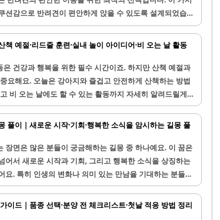
변을 지키고 있다면, 이는 가족 구성원에게 문제가 생기지 않
 쿠션감으로 반려견이 편안하게 앉을 수 있도록 설계되었습니
.이 꿈은 운세로 보면, 집안이 안정되고 주변..
 색상 옵션이 있어 인테리어와 조화를 이루기 좋습니다.카시
내구성이 뛰어나며, 오랜 사용에도 변형이 적습니다. 또한,
산책 예절·리드줄 훈련·실내 놀이 아이디어·비 오는 날 활동
량에 부착할 수 있도록 도와줍니다. 반려견이 카시트에 쉽
여유롭게 설계되어 있어, 작은 강아지부터 중형 강아지까지 사
은 건강과 행복을 위한 필수 시간이죠. 하지만 산책 예절과
석 부분은 분리형으로 세탁이 가능하여 청결하게 유지할 수
 중요해요. 오늘은 강아지와 즐겁고 안전하게 산책하는 방법
이 안정적으로 앉아 있을 수 있도록 디자인되어 있어, 주인도
리고 비 오는 날에도 할 수 있는 활동까지 자세히 알려드릴게
가까워지는 시간을 만들어 보세요!1. 강아지 산책 코스 추천강
 매우 중요해요. 안전하고 다양한 자극을 받을 수 있는 곳을
몽 풀이｜새로운 시작·기회·행복한 소식을 암시하는 길몽 풀
산책로 같이 넓고 자연이 많은 공간이 강아지에게 신선한 냄새
. 도심에서는 사람이 적은 시간대를 선택해 안전하게 산책하
 장면은 많은 분들이 궁금해하는 길몽 중 하나예요. 이 꿈은
 길이 고르거나, 턱이 낮은 다리에 무리가 가지 않는 산책로
넘어서 새로운 시작과 기회, 그리고 행복한 소식을 상징하는
기와..
어요. 특히 인생의 변화나 의미 있는 만남을 기대하는 분들에
전달하는 꿈으로 여겨진답니다. 이번 글에서는 새끼 강아지
의미를 자세히 소개할게요.1. 새끼 강아지가 태어나는 꿈의
 가이드｜품종 선택·분양 전 체크리스트·첫날 적응 방법 정리
는 꿈은 새로운 시작과 순수한 기쁨을 상징해요. 강아지는