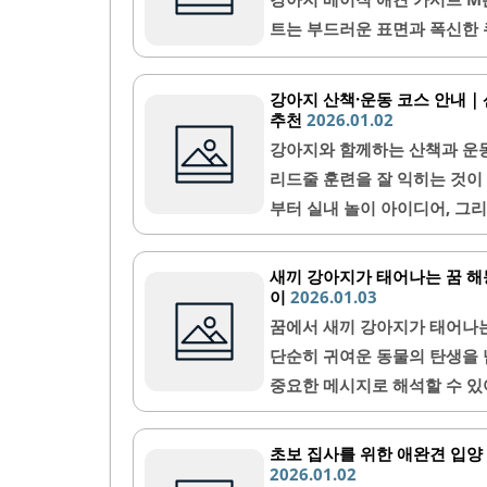
약 강아지가 적극적으로 집 주
트는 부드러운 표면과 폭신한
도록 보호하려는 마음을 반영해요
다. 디자인은 세련되며 다양한
트는 튼튼한 재질로 제작되어 
강아지 산책·운동 코스 안내｜
카시트의 고정끈은 안전하게 차
추천
2026.01.02
게 적응할 수 있도록 공간이 
강아지와 함께하는 산책과 운동
용할 수 있습니다.카시트의 방
리드줄 훈련을 잘 익히는 것이
있습니다. 이동 중에도 반려견
부터 실내 놀이 아이디어, 그
안심하고 운전할..
요. 사랑하는 반려견과 더욱 
아지와 산책할 때 코스 선택은
새끼 강아지가 태어나는 꿈 해
고르는 게 좋아요. 공원이나 
이
2026.01.03
와 여러 가지 자극을 제공해요
꿈에서 새끼 강아지가 태어나는
세요. 강아지가 다치지 않도록
단순히 귀여운 동물의 탄생을 
가 좋답니다.또한, 강아지의 크
중요한 메시지로 해석할 수 있
게는 희망과 긍정적 에너지를 
태어나는 꿈의 다양한 해몽과 
초보 집사를 위한 애완견 입양
기본 의미새끼 강아지가 태어나
2026.01.02