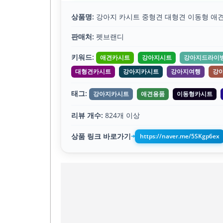
상품명:
강아지 카시트 중형견 대형견 이동형 애견
판매처:
펫브랜디
키워드:
애견카시트
강아지시트
강아지드라이
대형견카시트
강아지카시트
강아지여행
강
태그:
강아지카시트
애견용품
이동형카시트
리뷰 개수:
824개 이상
상품 링크 바로가기
https://naver.me/5SKgp6ex
➔