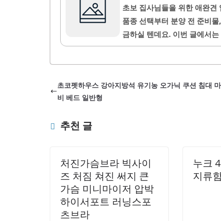
충성심과 사랑, 보호의 상징인
초보 집사님들을 위한 애완견 
찾아오고 있다는 뜻이에요. 특
품종 선택부터 분양 전 준비물
화가 있을 가능성이 높아요. 꿈
금하실 텐데요. 이번 글에서는
릴게요. 부담 없이 즐겁게 반려
할 점강아지 품종을 고를 때 
는지예요. 예를 들어 활동량이
초코펫하우스 강아지방석 유기농 오가닉 쿠션 침대 
라도 리트리버가 좋아요. 반면
비 베드 일반형
은 소형견이 적합해요.또한, 
는 집이라면 푸들처럼 알러지를
추천 글
처진가슴브라 빅사이
누크 
즈 처짐 쳐진 써지 큰
지류함 
가슴 미니마이저 압박
하이서포트 러닝스포
츠브라