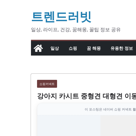
콘
트렌드러빗
텐
츠
로
일상, 라이프, 건강, 꿈해몽, 꿀팁 정보 공유
건
너
일상
쇼핑
꿈 해몽
유용한 정보
뛰
기
쇼핑커넥트
강아지 카시트 중형견 대형견 이
이 포스팅은 네이버 쇼핑 커넥트 활