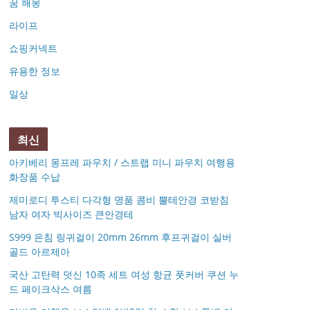
꿈 해몽
라이프
쇼핑커넥트
유용한 정보
일상
최신
아키베리 몽프레 파우치 / 스트랩 미니 파우치 여행용
화장품 수납
제미로디 투스티 다각형 명품 콤비 뿔테안경 코받침
남자 여자 빅사이즈 큰안경테
S999 은침 링귀걸이 20mm 26mm 후프귀걸이 실버
골드 아르제아
국산 고탄력 덧신 10족 세트 여성 항균 풋커버 쿠션 누
드 페이크삭스 여름