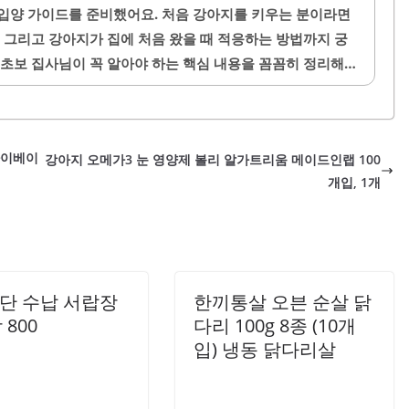
데, 그 새끼가 태어난다는 것은 곧 인생에서 새로운 변화가
입양 가이드를 준비했어요. 처음 강아지를 키우는 분이라면
히 새로운 기회가 나타나거나 가족, 친구 관계에서 행복한 변
, 그리고 강아지가 집에 처음 왔을 때 적응하는 방법까지 궁
에서 신생아 강아지가..
 초보 집사님이 꼭 알아야 하는 핵심 내용을 꼼꼼히 정리해드
견과의 첫 만남을 준비해 보아요.1. 품종 선택 시 고려해야
가장 먼저 생각해야 할 것은 자신의 생활 스타일과 얼마나 맞
 많고 자주 산책할 수 있다면 에너지가 넘치는 비글이나 래브
마이베이
강아지 오메가3 눈 영양제 볼리 알가트리움 메이드인랩 100
에 집안에서 조용히 지내는 걸 선호한다면 시추나 치와와 같
개입, 1개
강아지의 크기와 털갈이 정도도 중요한 요소예요. 알러지가 있
..
4단 수납 서랍장
한끼통살 오븐 순살 닭
800
다리 100g 8종 (10개
입) 냉동 닭다리살