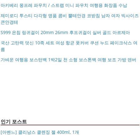
아키베리 몽프레 파우치 / 스트랩 미니 파우치 여행용 화장품 수납
제미로디 투스티 다각형 명품 콤비 뿔테안경 코받침 남자 여자 빅사이즈
큰안경테
S999 은침 링귀걸이 20mm 26mm 후프귀걸이 실버 골드 아르제아
국산 고탄력 덧신 10족 세트 여성 항균 풋커버 쿠션 누드 페이크삭스 여
름
아키베리 몽프레 파우치 / 스트랩 미니 파우치 여행용 화장
가벼운 여행용 보스턴백 1박2일 천 소형 보스톤백 여행 보조 가방 덴버
제미로디 투스티 다각형 명품 콤비 뿔테안경 코받침 남자
품 수납
S999 은침 링귀걸이 20mm 26mm 후프귀걸이 실버 골드
여자 빅사이즈 큰안경테
국산 고탄력 덧신 10족 세트 여성 항균 풋커버 쿠션 누드 페
아르제아
가벼운 여행용 보스턴백 1박2일 천 소형 보스톤백 여행 보
이크삭스 여름
거창유기 수공예 주얼리 금 쌍 엥게이지링 커플 우정 모녀
조 가방 덴버
몽블랑 남성 양면벨트 12종 모음 기획전 선물포장 무료각
반지 가락지 5mm
14k 목걸이 20대 여자친구생일선물 100일 기념일 루나 노
인 113834 128135
블라티오
타임리스 라인 42cm(16인치) 기내용 출장용 승무원 노트
시저플립 편광 클립온 선글라스 클립선글라스
북 소형 여행용 캐리어
인기 포스트
[아벤느] 클리낭스 클렌징 젤 400ml, 1개