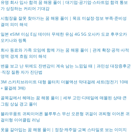
유명 회사 입사 합격 꿈 해몽 풀이｜대기업·공기업·스타트업 합격 통보
가 상징하는 커리어 기대감
시험장을 잘못 찾아가는 꿈 해몽 풀이｜목표 미설정·정보 부족·준비성
결여 의미 해석
일본 eSIM 이심 E심 데이터 무제한 유심 4G 5G 오사카 도쿄 후쿠오카
오키나와 링톡
회사 동료와 가족 모임에 함께 가는 꿈 해몽 풀이｜관계 확장·공적·사적
영역 경계 흐림 의미 해석
변을 보고 난 뒤에도 잔변감이 계속 남는 느낌일 때｜과민성 대장증후군
·직장 질환 자가 진단법
3M 스카치브라이트 대형 올터치 더블액션 막대걸레 세트(정전기 10매
+ 물걸레 3매)
골목길에서 헤매는 꿈 해몽 풀이｜세부 고민·디테일에 매몰된 상태·큰
그림 상실 경고 풀이
블라우풍트 귀찌이어폰 블루투스 무선 오픈형 귀걸이 귀찌형 이어폰 귀
걸이형 이어클립 러닝
옷을 갈아입는 꿈 해몽 풀이｜정장·캐주얼·교복 스타일로 보는 이미지