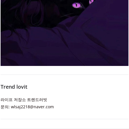
Trend lovit
라이프 저장소 트렌드러빗
문의: wlsaj2218@naver.com