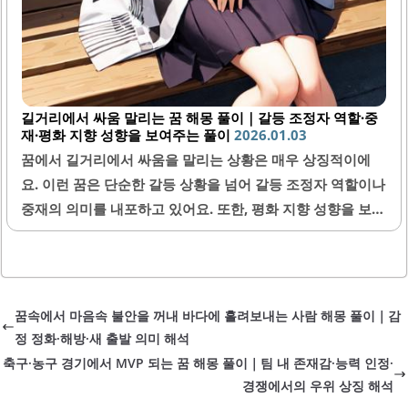
길거리에서 싸움 말리는 꿈 해몽 풀이｜갈등 조정자 역할·중
재·평화 지향 성향을 보여주는 풀이
2026.01.03
꿈에서 길거리에서 싸움을 말리는 상황은 매우 상징적이에
요. 이런 꿈은 단순한 갈등 상황을 넘어 갈등 조정자 역할이나
중재의 의미를 내포하고 있어요. 또한, 평화 지향 성향을 보여
주는 중요한 신호가 될 수 있기 때문에 꿈 해몽에서 주목할 필
요가 있어요.1. 길거리 싸움 꿈의 기본 의미길거리 싸움 꿈은
일반적으로 갈등이나 대립 상황을 상징해요. 길거리는 많은
사람이 오가고 여러 상황이 벌어지는 공공장소이기 때문에,
꿈속에서 마음속 불안을 꺼내 바다에 흘려보내는 사람 해몽 풀이｜감
이런 장소에서 싸움을 본다는 것은 여러 사람과의 사회적 관
정 정화·해방·새 출발 의미 해석
계에서 갈등이 있음을 암시해요. 하지만 싸움을 말리는 꿈이
축구·농구 경기에서 MVP 되는 꿈 해몽 풀이｜팀 내 존재감·능력 인정·
라면 이는 그 갈등 속에서 중재자 역할을 하거나 문제 해결을
경쟁에서의 우위 상징 해석
원하는 마음을 반영하는 경우가 많아요.2. 싸움을 말리는 행