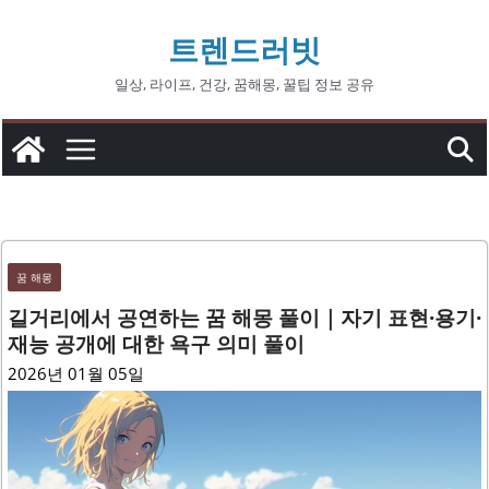
콘
트렌드러빗
텐
츠
일상, 라이프, 건강, 꿈해몽, 꿀팁 정보 공유
로
건
너
뛰
기
꿈 해몽
길거리에서 공연하는 꿈 해몽 풀이｜자기 표현·용기·
재능 공개에 대한 욕구 의미 풀이
2026년 01월 05일