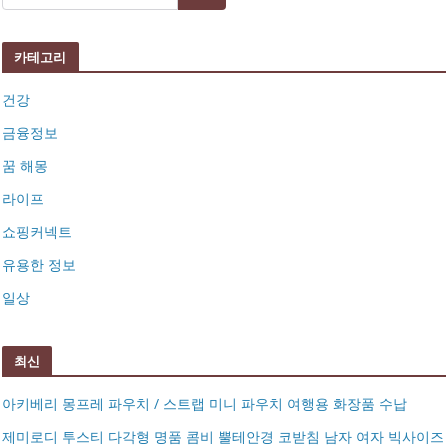
카테고리
건강
금융정보
꿈 해몽
라이프
쇼핑커넥트
유용한 정보
일상
최신
아키베리 몽프레 파우치 / 스트랩 미니 파우치 여행용 화장품 수납
제미로디 투스티 다각형 명품 콤비 뿔테안경 코받침 남자 여자 빅사이즈