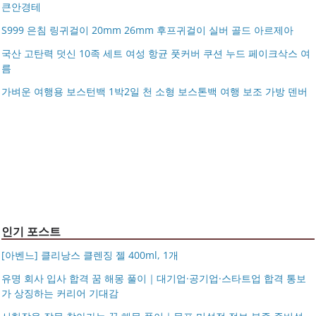
큰안경테
S999 은침 링귀걸이 20mm 26mm 후프귀걸이 실버 골드 아르제아
국산 고탄력 덧신 10족 세트 여성 항균 풋커버 쿠션 누드 페이크삭스 여
름
아키베리 몽프레 파우치 / 스트랩 미니 파우치 여행용 화장
가벼운 여행용 보스턴백 1박2일 천 소형 보스톤백 여행 보조 가방 덴버
제미로디 투스티 다각형 명품 콤비 뿔테안경 코받침 남자
품 수납
S999 은침 링귀걸이 20mm 26mm 후프귀걸이 실버 골드
여자 빅사이즈 큰안경테
국산 고탄력 덧신 10족 세트 여성 항균 풋커버 쿠션 누드 페
아르제아
가벼운 여행용 보스턴백 1박2일 천 소형 보스톤백 여행 보
이크삭스 여름
거창유기 수공예 주얼리 금 쌍 엥게이지링 커플 우정 모녀
조 가방 덴버
몽블랑 남성 양면벨트 12종 모음 기획전 선물포장 무료각
반지 가락지 5mm
14k 목걸이 20대 여자친구생일선물 100일 기념일 루나 노
인 113834 128135
블라티오
타임리스 라인 42cm(16인치) 기내용 출장용 승무원 노트
시저플립 편광 클립온 선글라스 클립선글라스
북 소형 여행용 캐리어
인기 포스트
[아벤느] 클리낭스 클렌징 젤 400ml, 1개
유명 회사 입사 합격 꿈 해몽 풀이｜대기업·공기업·스타트업 합격 통보
가 상징하는 커리어 기대감