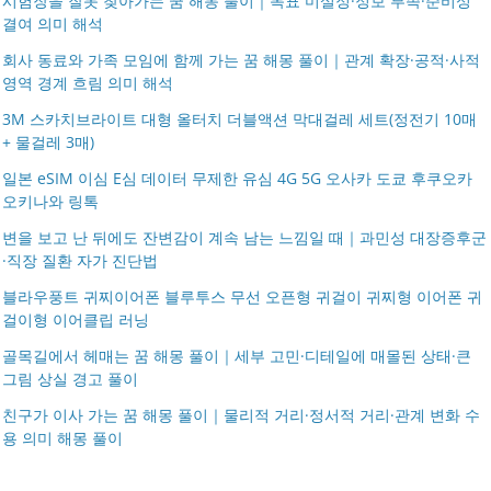
시험장을 잘못 찾아가는 꿈 해몽 풀이｜목표 미설정·정보 부족·준비성
결여 의미 해석
회사 동료와 가족 모임에 함께 가는 꿈 해몽 풀이｜관계 확장·공적·사적
영역 경계 흐림 의미 해석
3M 스카치브라이트 대형 올터치 더블액션 막대걸레 세트(정전기 10매
+ 물걸레 3매)
일본 eSIM 이심 E심 데이터 무제한 유심 4G 5G 오사카 도쿄 후쿠오카
오키나와 링톡
변을 보고 난 뒤에도 잔변감이 계속 남는 느낌일 때｜과민성 대장증후군
·직장 질환 자가 진단법
블라우풍트 귀찌이어폰 블루투스 무선 오픈형 귀걸이 귀찌형 이어폰 귀
걸이형 이어클립 러닝
골목길에서 헤매는 꿈 해몽 풀이｜세부 고민·디테일에 매몰된 상태·큰
그림 상실 경고 풀이
친구가 이사 가는 꿈 해몽 풀이｜물리적 거리·정서적 거리·관계 변화 수
용 의미 해몽 풀이