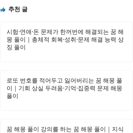
위의 상징성싸움을 말리는 행위는 갈등 해소와 평화 조성을
추천 글
의미하는 강력한 꿈..
시험·연애·돈 문제가 한꺼번에 해결되는 꿈 해
몽 풀이｜총체적 회복·성취·문제 해결 능력 상
징 풀이
로또 번호를 적어두고 잃어버리는 꿈 해몽 풀
이｜기회 상실 두려움·기억·집중력 문제 해몽
풀이
꿈 해몽 풀이 강의를 하는 꿈 해몽 풀이｜지식