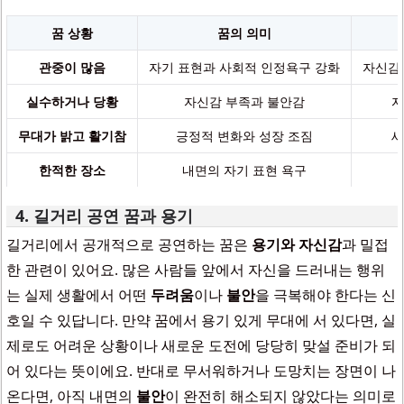
꿈 상황
꿈의 의미
관중이 많음
자기 표현과 사회적 인정욕구 강화
자신감 
실수하거나 당황
자신감 부족과 불안감
자
무대가 밝고 활기참
긍정적 변화와 성장 조짐
새
한적한 장소
내면의 자기 표현 욕구
4. 길거리 공연 꿈과 용기
길거리에서 공개적으로 공연하는 꿈은
용기와 자신감
과 밀접
한 관련이 있어요. 많은 사람들 앞에서 자신을 드러내는 행위
는 실제 생활에서 어떤
두려움
이나
불안
을 극복해야 한다는 신
호일 수 있답니다. 만약 꿈에서 용기 있게 무대에 서 있다면, 실
제로도 어려운 상황이나 새로운 도전에 당당히 맞설 준비가 되
어 있다는 뜻이에요. 반대로 무서워하거나 도망치는 장면이 나
온다면, 아직 내면의
불안
이 완전히 해소되지 않았다는 의미로