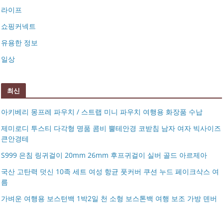
라이프
쇼핑커넥트
유용한 정보
일상
최신
아키베리 몽프레 파우치 / 스트랩 미니 파우치 여행용 화장품 수납
제미로디 투스티 다각형 명품 콤비 뿔테안경 코받침 남자 여자 빅사이즈
큰안경테
S999 은침 링귀걸이 20mm 26mm 후프귀걸이 실버 골드 아르제아
국산 고탄력 덧신 10족 세트 여성 항균 풋커버 쿠션 누드 페이크삭스 여
름
아키베리 몽프레 파우치 / 스트랩 미니 파우치 여행용 화장
가벼운 여행용 보스턴백 1박2일 천 소형 보스톤백 여행 보조 가방 덴버
제미로디 투스티 다각형 명품 콤비 뿔테안경 코받침 남자
품 수납
S999 은침 링귀걸이 20mm 26mm 후프귀걸이 실버 골드
여자 빅사이즈 큰안경테
국산 고탄력 덧신 10족 세트 여성 항균 풋커버 쿠션 누드 페
아르제아
가벼운 여행용 보스턴백 1박2일 천 소형 보스톤백 여행 보