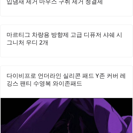
입냄새 제거 마우스 구취 제거 청결제
마르티그 차량용 방향제 고급 디퓨저 샤쉐 시
그니처 우디 2개
다이비프로 언더라인 실리콘 패드 Y존 커버 레
깅스 팬티 수영복 와이존패드