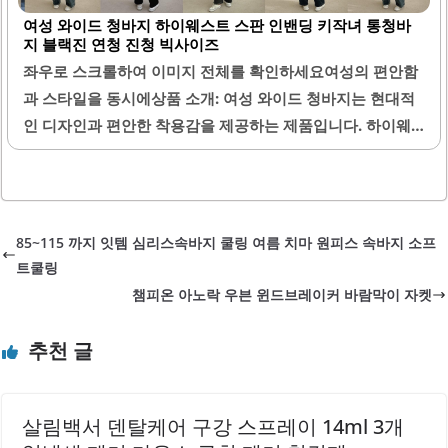
양한 색상 옵션이 있어 개인의 취향에 맞게 선택할 수 있습니
여성 와이드 청바지 하이웨스트 스판 인밴딩 키작녀 통청바
다. 길이 선택이 가능하여 키에 맞는 최적의 길이를 찾을 수
지 블랙진 연청 진청 빅사이즈
있습니다.이 제품은 내구성이 뛰어난 원단으로 제작되어 오
좌우로 스크롤하여 이미지 전체를 확인하세요여성의 편안함
랜 사용에도 형태가 유지됩니다. YKK 지퍼를 사용하여 고급
과 스타일을 동시에상품 소개: 여성 와이드 청바지는 현대적
스러운 마감 처리를 자랑합니다. 사이즈 선택 시 여유 있는 핏
인 디자인과 편안한 착용감을 제공하는 제품입니다. 하이웨
을 제공하여 편안함을 느낄 수 있습니다.기모가 약간 얇은 편
스트 스타일로 허리 라인을 강조하며, 다양한 체형에 잘 어울
이지만, 보온력은..
립니다. 스판 인밴딩이 적용되어 있어 신축성이 뛰어나며, 편
안한 착용감을 자랑합니다.통이 넓은 와이드 핏은 다리 라인
을 자연스럽게 커버해 주며, 세련된 느낌을 줍니다. 블랙진,
85~115 까지 잇템 심리스속바지 쿨링 여름 치마 원피스 속바지 소프
연청, 진청 등 다양한 색상으로 제공되어 취향에 맞게 선택할
트쿨링
수 있습니다. 빅사이즈 옵션도 마련되어 있어 다양한 체형의
챔피온 아노락 우븐 윈드브레이커 바람막이 자켓
고객들이 편리하게 착용할 수 있습니다.이 제품은 봄과 가을
에 적합한 두께로 제작되어 있어 계절에 맞게 활용할 수 있습
추천 글
니다. 또한, 다양한 스타일의 상의와 매치하기 용이하여 활용
도가 높습니다. 청바지의 재질은 내구성이 뛰어나며, 세탁 후
에도 형태가 유지됩니다.허리 부분은 넉넉하게..
살림백서 덴탈케어 구강 스프레이 14ml 3개