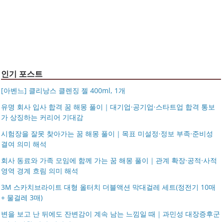
이크삭스 여름
거창유기 수공예 주얼리 금 쌍 엥게이지링 커플 우정 모녀
조 가방 덴버
몽블랑 남성 양면벨트 12종 모음 기획전 선물포장 무료각
반지 가락지 5mm
14k 목걸이 20대 여자친구생일선물 100일 기념일 루나 노
인 113834 128135
블라티오
타임리스 라인 42cm(16인치) 기내용 출장용 승무원 노트
시저플립 편광 클립온 선글라스 클립선글라스
북 소형 여행용 캐리어
인기 포스트
[아벤느] 클리낭스 클렌징 젤 400ml, 1개
유명 회사 입사 합격 꿈 해몽 풀이｜대기업·공기업·스타트업 합격 통보
가 상징하는 커리어 기대감
시험장을 잘못 찾아가는 꿈 해몽 풀이｜목표 미설정·정보 부족·준비성
결여 의미 해석
회사 동료와 가족 모임에 함께 가는 꿈 해몽 풀이｜관계 확장·공적·사적
영역 경계 흐림 의미 해석
3M 스카치브라이트 대형 올터치 더블액션 막대걸레 세트(정전기 10매
+ 물걸레 3매)
변을 보고 난 뒤에도 잔변감이 계속 남는 느낌일 때｜과민성 대장증후군