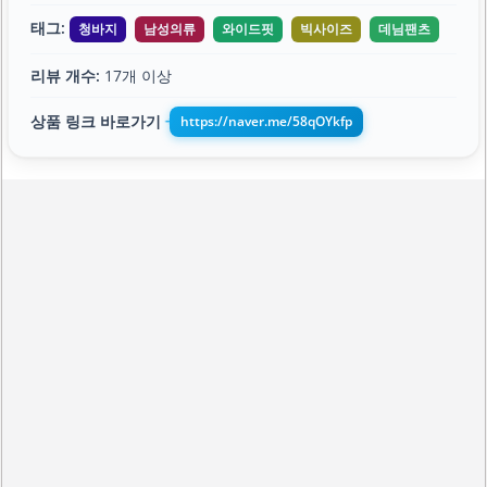
태그:
청바지
남성의류
와이드핏
빅사이즈
데님팬츠
리뷰 개수:
17개 이상
상품 링크 바로가기
https://naver.me/58qOYkfp
➔