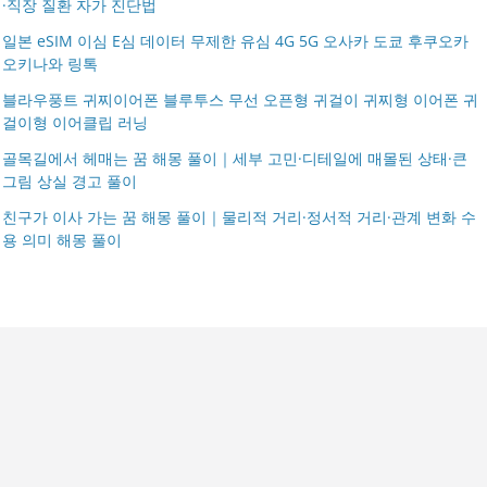
·직장 질환 자가 진단법
일본 eSIM 이심 E심 데이터 무제한 유심 4G 5G 오사카 도쿄 후쿠오카
오키나와 링톡
블라우풍트 귀찌이어폰 블루투스 무선 오픈형 귀걸이 귀찌형 이어폰 귀
걸이형 이어클립 러닝
골목길에서 헤매는 꿈 해몽 풀이｜세부 고민·디테일에 매몰된 상태·큰
그림 상실 경고 풀이
친구가 이사 가는 꿈 해몽 풀이｜물리적 거리·정서적 거리·관계 변화 수
용 의미 해몽 풀이