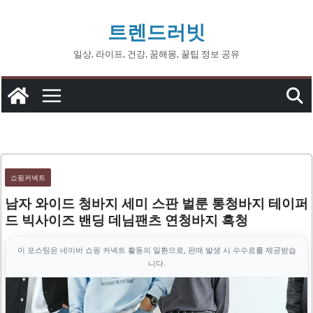
콘
트렌드러빗
텐
츠
일상, 라이프, 건강, 꿈해몽, 꿀팁 정보 공유
로
건
너
뛰
기
쇼핑커넥트
남자 와이드 청바지 세미 스판 벌룬 통청바지 테이퍼
드 빅사이즈 밴딩 데님팬츠 연청바지 흑청
이 포스팅은 네이버 쇼핑 커넥트 활동의 일환으로, 판매 발생 시 수수료를 제공받습
니다.