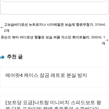
는 제품입니다. 이 클렌저는 220ml 용량의 두 개 세트로 제공
자극이 적어 예민한 피부에도 적합합니다...
되어 가성비가 뛰어나며, 꾸준한 사용이 가능합니다. 세정력
은 우수하여 피지와 노폐물을 효과적으로 제거하면서도 세안
후 피부의 당김이 적어 데일리 사용에 적합합니다.특히 민감
고보습바디로션 뉴트로지나 시카에멀젼 보습제 향료무첨가, 310ml,
한 피부를 가진 분들도 안심하고 사용할 수 있는 약산성 포뮬
2개
러로 제작되었습니다. 사용 후에는 촉촉한 느낌이 남아 건조
존슨즈 뷰티 바디로션 향좋은 보습 퍼퓸 자스민 화이트릴리, 500ml, 1
함을 최소화합니다. 향이 강하지 않아 무난하게 사용할 수 있
개
으며, 아침과 저녁 모두 부담 없이 사용할 수 있습니다.이 제
품은 세정 후 특별한 건조함 없이 피부를 편안하게 유지해 줍
추천 글
니다. 또한, 빠른 배송으로 소비자에게 편리함을 제공합니다.
뉴트로지나..
에어팟4 케이스 잠금 레트로 분실 방지
[보트당 요금]나트랑 미니비치 스피드보트 왕
복 단독 프라이빗 해변 호핑투어 스쿠버다이