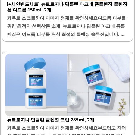
[+세안밴드세트] 뉴트로지나 딥클린 아크네 폼클렌징 클렌징
폼 여드름 150ml, 2개
좌우로 스크롤하여 이미지 전체를 확인하세요여드름 피부를
위한 최적의 선택상품 소개: 뉴트로지나 딥클린 아크네 폼클
렌징은 여드름 피부를 위한 최적의 클렌징 솔루션입니다. 이
제품은 약산성 포뮬러로 피부에 자극을 주지 않으며, 부드럽
고 매끈한 사용감을 제공합니다. 150ml 용량의 클렌징폼이
2개 포함되어 있어, 오랜 기간 동안 사용할 수 있는 경제적인
선택입니다.BHA 성분이 함유되어 있어 피지 조절에 효과적
이며, 여드름을 줄이는 데 도움을 줍니다. 또한, 세정력이 뛰
어나 화장과 유분기를 깨끗하게 제거해 줍니다. 피부과 의사
들이 추천하는 제품으로, 많은 사용자들이 만족감을 표현하
고 있습니다.배송이 빠르고 꼼꼼하게 포장되어 도착하여 더
욱 기분 좋은 구매 경험을 제공합니다. 추가로 제공되는 세안
밴드는 부드러운 소재로 제작되어 세안 시 편리함을 더해줍
뉴트로지나 딥클린 클렌징 크림 285ml, 2개
니다. 이 클렌징폼은 민감한 피부를 가진 분들에게도..
좌우로 스크롤하여 이미지 전체를 확인하세요부드럽고 강력