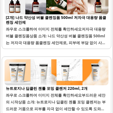
낌을 줍니다.민감한 피부를 가진 분들도 사용할 수 있도록 설
계되어 있으며, 발림성이 우수하여 피부에 부드럽게 퍼집니
[2개] 나드 약산성 버블 클렌징폼 500ml 저자극 대용량 폼클
다. 클렌징 후 피부 당김이 적고, 촉촉함을 유지하는 데 도움
렌징 세안제
을 줍니다. 또한, 오일 제품에 비해 피부 자극이 덜하여 부드
좌우로 스크롤하여 이미지 전체를 확인하세요저자극 대용량
럽게 마사지하듯 사용할 수 있습니다.이 제품은 티슈로 닦아
버블 클렌징폼상품 소개: 나드 약산성 버블 클렌징폼 500ml
내거나 물세안 후 폼클렌징과 함께 사용하여 더욱 깨끗한 세
는 저자극 대용량 폼클렌징 세안제로, 피부에 부담 없이 사용
안을 도와줍니다. 뉴트로지나 클렌징밀크는 가성비가 뛰어나
가능한 제품입니다. 이 클렌징폼은 약산성으로 피부의 pH 균
며, 지속적인 사용으로 피부 상태..
형을 맞춰주어 세안 후 당김을 줄여줍니다. 풍성한 거품이 특
징으로, 손으로 거품을 내지 않고도 간편하게 사용할 수 있어
바쁜 아침에도 적합합니다.세정력이 뛰어나 메이크업과 피부
모공 속 노폐물까지 효과적으로 제거합니다. 또한, 파파야나
무열매추출물이 함유되어 있어 피부를 부드럽고 편안하게 유
뉴트로지나 딥클린 젠틀 포밍 클렌저 220ml, 2개
지해 줍니다. 이 제품은 남녀노소 누구나 사용할 수 있으며,
좌우로 스크롤하여 이미지 전체를 확인하세요부드러운 세안
온 가족이 함께 사용하기에 적합합니다.대용량으로 제공되어
의 시작상품 소개: 뉴트로지나 딥클린 젠틀 포밍 클렌저는 부
경제적인 선택이 가능하며, 매일 사용하는 제품으로 부담 없
드러운 거품으로 피부를 자극 없이 세안할 수 있도록 도와주
이 선택할 수 있습니다. 사용 후 피부가 편안하게 마무리되며,