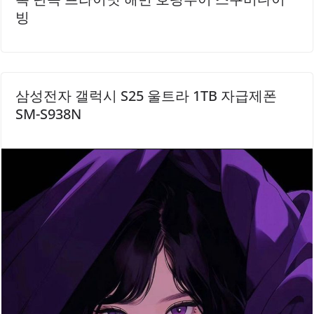
빙
삼성전자 갤럭시 S25 울트라 1TB 자급제폰
SM-S938N