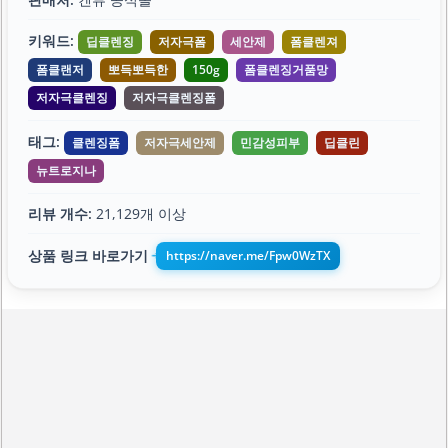
키워드:
딥클렌징
저자극폼
세안제
폼클렌져
폼클랜저
뽀득뽀득한
150g
폼클렌징거품망
저자극클렌징
저자극클렌징폼
태그:
클렌징폼
저자극세안제
민감성피부
딥클린
뉴트로지나
리뷰 개수:
21,129개 이상
상품 링크 바로가기
https://naver.me/Fpw0WzTX
➔