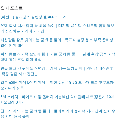
인기 포스트
[아벤느] 클리낭스 클렌징 젤 400ml, 1개
유명 회사 입사 합격 꿈 해몽 풀이｜대기업·공기업·스타트업 합격 통보
가 상징하는 커리어 기대감
시험장을 잘못 찾아가는 꿈 해몽 풀이｜목표 미설정·정보 부족·준비성
결여 의미 해석
회사 동료와 가족 모임에 함께 가는 꿈 해몽 풀이｜관계 확장·공적·사적
영역 경계 흐림 의미 해석
변을 보고 난 뒤에도 잔변감이 계속 남는 느낌일 때｜과민성 대장증후군
·직장 질환 자가 진단법
일본 eSIM 이심 E심 데이터 무제한 유심 4G 5G 오사카 도쿄 후쿠오카
오키나와 링톡
3M 스카치브라이트 대형 올터치 더블액션 막대걸레 세트(정전기 10매
+ 물걸레 3매)
친구가 이사 가는 꿈 해몽 풀이｜물리적 거리·정서적 거리·관계 변화 수
용 의미 해몽 풀이