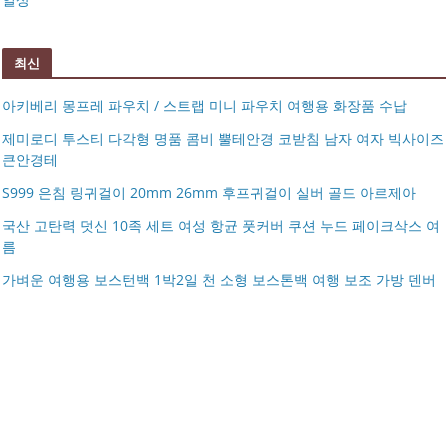
최신
아키베리 몽프레 파우치 / 스트랩 미니 파우치 여행용 화장품 수납
제미로디 투스티 다각형 명품 콤비 뿔테안경 코받침 남자 여자 빅사이즈
큰안경테
S999 은침 링귀걸이 20mm 26mm 후프귀걸이 실버 골드 아르제아
국산 고탄력 덧신 10족 세트 여성 항균 풋커버 쿠션 누드 페이크삭스 여
름
아키베리 몽프레 파우치 / 스트랩 미니 파우치 여행용 화장
가벼운 여행용 보스턴백 1박2일 천 소형 보스톤백 여행 보조 가방 덴버
제미로디 투스티 다각형 명품 콤비 뿔테안경 코받침 남자
품 수납
S999 은침 링귀걸이 20mm 26mm 후프귀걸이 실버 골드
여자 빅사이즈 큰안경테
국산 고탄력 덧신 10족 세트 여성 항균 풋커버 쿠션 누드 페
아르제아
가벼운 여행용 보스턴백 1박2일 천 소형 보스톤백 여행 보
이크삭스 여름
거창유기 수공예 주얼리 금 쌍 엥게이지링 커플 우정 모녀
조 가방 덴버
몽블랑 남성 양면벨트 12종 모음 기획전 선물포장 무료각
반지 가락지 5mm
14k 목걸이 20대 여자친구생일선물 100일 기념일 루나 노
인 113834 128135
블라티오
타임리스 라인 42cm(16인치) 기내용 출장용 승무원 노트
시저플립 편광 클립온 선글라스 클립선글라스
북 소형 여행용 캐리어