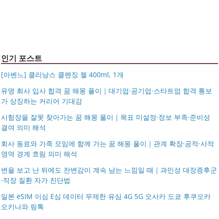
인 113834 128135
블라티오
타임리스 라인 42cm(16인치) 기내용 출장용 승무원 노트
시저플립 편광 클립온 선글라스 클립선글라스
북 소형 여행용 캐리어
인기 포스트
[아벤느] 클리낭스 클렌징 젤 400ml, 1개
유명 회사 입사 합격 꿈 해몽 풀이｜대기업·공기업·스타트업 합격 통보
가 상징하는 커리어 기대감
시험장을 잘못 찾아가는 꿈 해몽 풀이｜목표 미설정·정보 부족·준비성
결여 의미 해석
회사 동료와 가족 모임에 함께 가는 꿈 해몽 풀이｜관계 확장·공적·사적
영역 경계 흐림 의미 해석
변을 보고 난 뒤에도 잔변감이 계속 남는 느낌일 때｜과민성 대장증후군
·직장 질환 자가 진단법
일본 eSIM 이심 E심 데이터 무제한 유심 4G 5G 오사카 도쿄 후쿠오카
오키나와 링톡