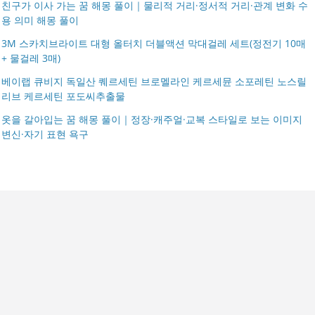
친구가 이사 가는 꿈 해몽 풀이｜물리적 거리·정서적 거리·관계 변화 수
용 의미 해몽 풀이
3M 스카치브라이트 대형 올터치 더블액션 막대걸레 세트(정전기 10매
+ 물걸레 3매)
베이랩 큐비지 독일산 퀘르세틴 브로멜라인 케르세뮨 소포레틴 노스릴
리브 케르세틴 포도씨추출물
옷을 갈아입는 꿈 해몽 풀이｜정장·캐주얼·교복 스타일로 보는 이미지
변신·자기 표현 욕구