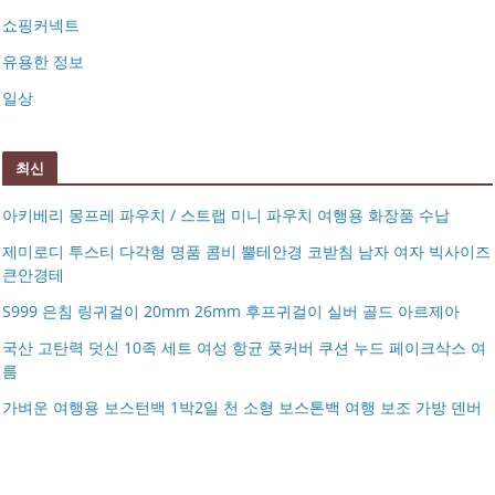
쇼핑커넥트
유용한 정보
일상
최신
아키베리 몽프레 파우치 / 스트랩 미니 파우치 여행용 화장품 수납
제미로디 투스티 다각형 명품 콤비 뿔테안경 코받침 남자 여자 빅사이즈
큰안경테
S999 은침 링귀걸이 20mm 26mm 후프귀걸이 실버 골드 아르제아
국산 고탄력 덧신 10족 세트 여성 항균 풋커버 쿠션 누드 페이크삭스 여
름
아키베리 몽프레 파우치 / 스트랩 미니 파우치 여행용 화장
가벼운 여행용 보스턴백 1박2일 천 소형 보스톤백 여행 보조 가방 덴버
제미로디 투스티 다각형 명품 콤비 뿔테안경 코받침 남자
품 수납
S999 은침 링귀걸이 20mm 26mm 후프귀걸이 실버 골드
여자 빅사이즈 큰안경테
국산 고탄력 덧신 10족 세트 여성 항균 풋커버 쿠션 누드 페
아르제아
가벼운 여행용 보스턴백 1박2일 천 소형 보스톤백 여행 보
이크삭스 여름
거창유기 수공예 주얼리 금 쌍 엥게이지링 커플 우정 모녀
조 가방 덴버
몽블랑 남성 양면벨트 12종 모음 기획전 선물포장 무료각
반지 가락지 5mm
14k 목걸이 20대 여자친구생일선물 100일 기념일 루나 노