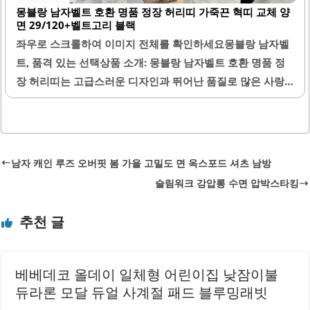
몽블랑 남자벨트 호환 명품 정장 허리띠 가죽끈 혁띠 교체 양
가죽의 상태가 매우 우수하여 고급스러운 느낌을 줍니다.벨
면 29/120+벨트고리 블랙
트의 호환성도 뛰어나 기존 몽블랑 버클과 완벽하게 맞습니
좌우로 스크롤하여 이미지 전체를 확인하세요몽블랑 남자벨
다. 이 벨트는 가성비가 뛰어나며, 합리적인 가격으로 제공됩
트, 품격 있는 선택상품 소개: 몽블랑 남자벨트 호환 명품 정
니다. 배송 또한 신속하게 이루어져 고객의 만족도를 높이고
장 허리띠는 고급스러운 디자인과 뛰어난 품질로 많은 사랑
있습니다.고객 서비스가 우수하여, 문의에 대한 응답이 빠르
을 받고 있습니다. 이 벨트는 29mm 폭으로 정장용 버클에
고 친절합니다. 벨트의 각인 서비스도 제공되어 개인화된 제
완벽하게 호환되어, 다양한 스타일에 적합합니다. 길이
품을 원하시는..
120cm로 여유가 있어 개인의 체형에 맞게 컷팅하여 사용할
수 있는 점이 큰 장점입니다.벨트는 양면으로 제작되어 블랙
남자 캐인 루즈 오버핏 봄 가을 고밀도 면 옥스포드 셔츠 남방
과 브라운 두 가지 색상을 제공하며, 두 색상 모두 고급스러운
슬림워크 강압롱 수면 압박스타킹
느낌을 줍니다. 가죽 질감이 뛰어나며, 저렴해 보이지 않는 마
감 처리가 돋보입니다. 벨트고리도 함께 제공되어 교체가 간
추천 글
편하여 실용성을 높였습니다.기존의 벨트가 마모되었을 때,
이 제품으로 교체하면 새것처럼 변신할 수 있습니다. 벨트는
정장뿐만 아니라 세미정장에도 잘 어울려 다양한 상황에서
베베데코 올데이 일체형 어린이집 낮잠이불
활용할 수 있습니다...
듀라론 모달 듀얼 사계절 패드 블루밍래빗