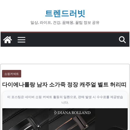
콘
트렌드러빗
텐
츠
일상, 라이프, 건강, 꿈해몽, 꿀팁 정보 공유
로
건
너
뛰
기
쇼핑커넥트
다이에나롤랑 남자 소가죽 정장 캐주얼 벨트 허리띠
이 포스팅은 네이버 쇼핑 커넥트 활동의 일환으로, 판매 발생 시 수수료를 제공받습
니다.