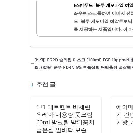
있습니다.또한, 꾸준한 사용을
[스킨푸드] 블루 캐모마일 히
있습니다. 커리쉴 헤어 큐어 
좌우로 스크롤하여 이미지 전체
습니다. 제품의 향은 상큼하고
드] 블루 캐모마일 히알루로닉
촉촉하게 유지됩니다.이 마스
를 제공하는 제품입니다. 이 
다. 제품의 제형은 다소 꾸덕
용할 수 있습니다. 피부에 밀
은..
낌을 줍니다.마스크팩을 사용한
에도 도움을 줍니다. 블루 캐
[바액] EGPD 슬리핑 마스크 [100ml] EGF 10ppm(
는 데 효과적입니다. 사용 후
최대함량) 순수 PDRN 5% 보습장벽 탄력충전 꿀잠팩
않습니다.이 제품은 민감한 피
사용하기 전 손등 테스트를 통
추천 글
에 잘 맞아..
1+1 메르헨트 바세린
에어메
우레아 대용량 풋크림
기 간
60ml 발크림 발뒤꿈치
기방 가
굳은살 발바닥 보습