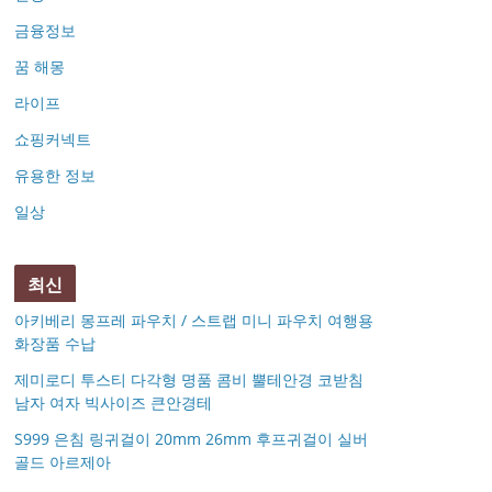
금융정보
꿈 해몽
라이프
쇼핑커넥트
유용한 정보
일상
최신
아키베리 몽프레 파우치 / 스트랩 미니 파우치 여행용
화장품 수납
제미로디 투스티 다각형 명품 콤비 뿔테안경 코받침
남자 여자 빅사이즈 큰안경테
S999 은침 링귀걸이 20mm 26mm 후프귀걸이 실버
골드 아르제아