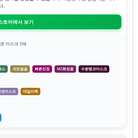
다.
 스토어에서 보기
겐 마스크 5매
축소
작은얼굴
빠른진정
MZ화장품
수분탱크마스크
라겐마스크
데일리팩