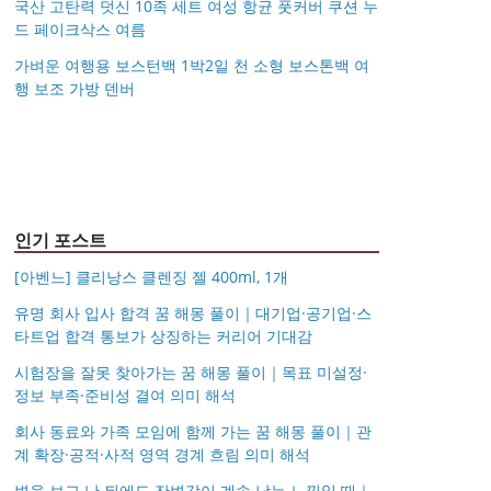
국산 고탄력 덧신 10족 세트 여성 항균 풋커버 쿠션 누
드 페이크삭스 여름
가벼운 여행용 보스턴백 1박2일 천 소형 보스톤백 여
행 보조 가방 덴버
아키베리 몽프레 파우치
제미로디 투스티 다각형
S999 은침 링귀걸이
국산 고탄력 덧신 10족
/ 스트랩 미니 파우치 여
명품 콤비 뿔테안경 코
가벼운 여행용 보스턴백
거창유기 수공예 주얼리
20mm 26mm 후프귀걸
세트 여성 항균 풋커버
행용 화장품 수납
받침 남자 여자 빅사이
몽블랑 남성 양면벨트
14k 목걸이 20대 여자친
1박2일 천 소형 보스톤
금 쌍 엥게이지링 커플
이 실버 골드 아르제아
쿠션 누드 페이크삭스
즈 큰안경테
시저플립 편광 클립온
타임리스 라인 42cm(16
12종 모음 기획전 선물
구생일선물 100일 기념
백 여행 보조 가방 덴버
우정 모녀 반지 가락지
여름
선글라스 클립선글라스
인치) 기내용 출장용 승
포장 무료각인 113834
일 루나 노블라티오
5mm
무원 노트북 소형 여행
128135
용 캐리어
인기 포스트
[아벤느] 클리낭스 클렌징 젤 400ml, 1개
유명 회사 입사 합격 꿈 해몽 풀이｜대기업·공기업·스
타트업 합격 통보가 상징하는 커리어 기대감
시험장을 잘못 찾아가는 꿈 해몽 풀이｜목표 미설정·
정보 부족·준비성 결여 의미 해석
회사 동료와 가족 모임에 함께 가는 꿈 해몽 풀이｜관
계 확장·공적·사적 영역 경계 흐림 의미 해석
변을 보고 난 뒤에도 잔변감이 계속 남는 느낌일 때｜