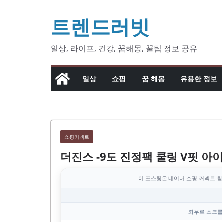
콘
트렌드러빗
텐
츠
로
일상, 라이프, 건강, 꿈해몽, 꿀팁 정보 공유
건
너
일상
쇼핑
꿈 해몽
유용한 정보
뛰
기
쇼핑커넥트
더진스 -9도 진정팩 쿨링 V핏 아
이 포스팅은 네이버 쇼핑 커넥트 활
좌우로 스크롤