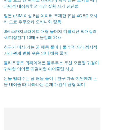
과민성 대장증후군·직장 질환 자가 진단법
일본 eSIM 이심 E심 데이터 무제한 유심 4G 5G 오사
카 도쿄 후쿠오카 오키나와 링톡
3M 스카치브라이트 대형 올터치 더블액션 막대걸레
세트(정전기 10매 + 물걸레 3매)
친구가 이사 가는 꿈 해몽 풀이｜물리적 거리·정서적
거리·관계 변화 수용 의미 해몽 풀이
블라우풍트 귀찌이어폰 블루투스 무선 오픈형 귀걸이
귀찌형 이어폰 귀걸이형 이어클립 러닝
돈을 빌려주는 꿈 해몽 풀이｜친구·가족·지인에게 돈
을 내어줄 때 나타나는 손재수·관계 균형 의미