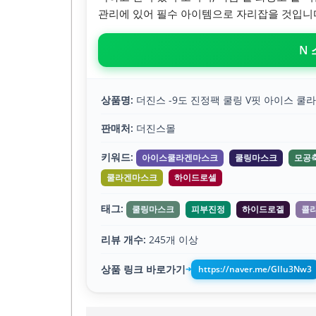
관리에 있어 필수 아이템으로 자리잡을 것입니
N
상품명:
더진스 -9도 진정팩 쿨링 V핏 아이스 쿨라
판매처:
더진스몰
키워드:
아이스쿨라겐마스크
쿨링마스크
모공
쿨라겐마스크
하이드로셀
태그:
쿨링마스크
피부진정
하이드로겔
콜
리뷰 개수:
245개 이상
상품 링크 바로가기
https://naver.me/GIIu3Nw3
➔