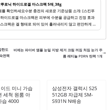
 통해 머릿결이 매끈해지고 탄력이 생기는 효과를 경험할 수
알루로닉 하이드로겔 마스크팩 5매_38g
마스크는 사용이 간편하여 바쁜 아침에도 손쉽게 적용할 수 있
를 확인하세요수분 충전의 새로운 기준상품 소개: [스킨푸
 기분을 좋게 만들어 주며, 사용 후에는 머릿결이 부드럽고
 하이드로겔 마스크팩은 피부에 수분을 공급하고 진정 효과
크는 특히 곱슬머리나 얇은 모발을 가진 분들에게 추천됩니
마스크팩은 겔 형태로 되어 있어 흘러내리지 않고 편안하게 착
하지만, 적당량을 사용하면 효과적으로 모발에 스며들어 깊
착력이 뛰어나며, 에센스가 피부에 빠르게 흡수되어 촉촉한 느
 후에는 피부가 부드럽고 탄력 있게 느껴지며, 잔주름 케어
모마일 성분이 포함되어 있어 피부의 열감을 낮추고 진정시키
배합한도
비에논 파이버 앰플 눈밑 지방 제거 크림 꺼짐 처짐 눈가 주
에는 피부가 촉촉하게 유지되며, 번들거림이나 끈적임이 남지
 숙면팩
름 레티놀 PDRN 탄력 1개
부에도 적합하여 자극 없이 사용할 수 있습니다. 마스크팩을
해 부드러운 발림성을 확인할 수 있으며, 시트의 크기도 얼굴
이드 미니 가습
삼성전자 갤럭시 S25
편 세척 원룸 아
512GB 자급제 SM-
습 4000
S931N N배송