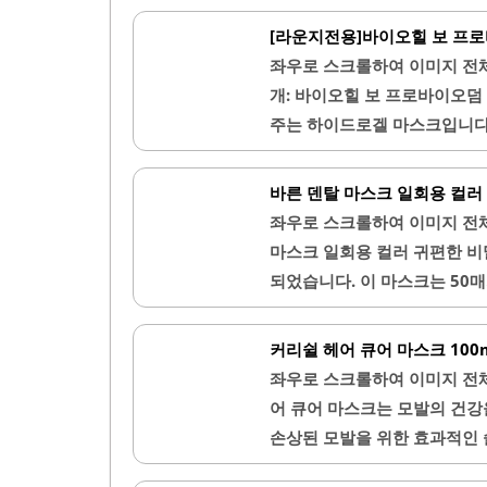
다.특히, 이 마스크는 모공을 
[라운지전용]바이오힐 보 프로
아로셀 마스크는 고급스러운 성
좌우로 스크롤하여 이미지 전
술에 비해 경제적인 가격으로 
개: 바이오힐 보 프로바이오덤
탄력을 느끼고, 피부 상태가 
주는 하이드로겔 마스크입니다.
간편하여 바쁜 일상 속에서도 쉽
선하는 데 효과적입니다. 사용 
스크가 투명해지는 것을 느낄 
바른 덴탈 마스크 일회용 컬러 
광채가 올라옵니다. 겔 타입으
좌우로 스크롤하여 이미지 전
합니다. 마스크를 제거한 후에
마스크 일회용 컬러 귀편한 비
습니다.이 제품은 피부가 예민한
되었습니다. 이 마스크는 50
합합니다. 또한, 일반 시트 마
스크를 충분히 확보할 수 있습
장시간 착용해도 편안함을 유지
커리쉴 헤어 큐어 마스크 100
운 착용감을 제공합니다. 다양
좌우로 스크롤하여 이미지 전체
화이트와 블랙 외에도 베이지,
어 큐어 마스크는 모발의 건강
게로 인해 착용 시 부담이 적
손상된 모발을 위한 효과적인 
질은 적당한 두께로 제작되어 
을 줍니다. 사용 후에는 드라