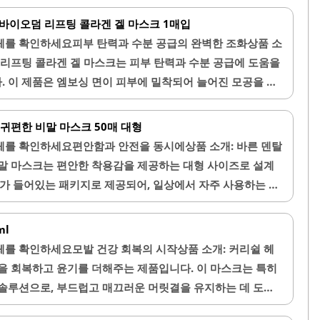
조여주고 피부 결을 매끄럽게 만들어 주는 데 도움을 줍니다.
바이오덤 리프팅 콜라겐 겔 마스크 1매입
분을 사용하여 피부에 필요한 영양을 공급하며, 피부과 시
체를 확인하세요피부 탄력과 수분 공급의 완벽한 조화상품 소
효과를 누릴 수 있습니다. 사용자는 이 마스크를 통해 피부의
 리프팅 콜라겐 겔 마스크는 피부 탄력과 수분 공급에 도움을
개선되는 것을 경험할 수 있습니다.또한, 이 마스크는 사용이
 이 제품은 엠보싱 면이 피부에 밀착되어 늘어진 모공을 개
게 사용할 수 있습니다. 제품의 품질이..
시 약 45분 동안 붙이고 있으면 성분이 피부에 흡수되며, 마
수 있습니다.사용 후에는 피부 결이 더욱 쫀쫀해지고 은은한
귀편한 비말 마스크 50매 대형
로 제작되어 밀착력이 뛰어나며, 사용 중에도 편안함을 제공
체를 확인하세요편안함과 안전을 동시에상품 소개: 바른 덴탈
는 피부가 매끈해지고 윤기가 살아나는 효과를 경험할 수 있
말 마스크는 편안한 착용감을 제공하는 대형 사이즈로 설계
 날에도 부담 없이 사용할 수 있어, 다양한 피부 타입에 적
매가 들어있는 패키지로 제공되어, 일상에서 자주 사용하는 마
스크와 비교했을 때..
니다. 마스크의 디자인은 귀에 부담을 주지 않도록 고려되어,
합니다.또한, 입에 닿는 부분이 덧대어져 있어 더욱 부드러
ml
한 색상 옵션이 있어 개인의 취향에 맞춰 선택할 수 있으며,
를 확인하세요모발 건강 회복의 시작상품 소개: 커리쉴 헤
 코랄 등 다양한 컬러가 제공됩니다. 이 마스크는 가벼운 무
을 회복하고 윤기를 더해주는 제품입니다. 이 마스크는 특히
으며, 밀착력이 뛰어나 코와 얼굴에 잘 맞습니다.마스크의 재
솔루션으로, 부드럽고 매끄러운 머릿결을 유지하는 데 도움
있어 내구성이 뛰어나며, 마감이 깔끔하여 사용..
이한 모발 끝에 윤기가 나고 정전기가 발생하지 않는 특징이