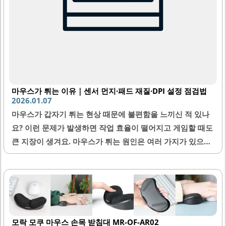
마우스가 튀는 이유｜센서 먼지·패드 재질·DPI 설정 점검법
2026.01.07
마우스가 갑자기 튀는 현상 때문에 불편함을 느끼신 적 있나
요? 이런 문제가 발생하면 작업 효율이 떨어지고 게임할 때도
큰 지장이 생겨요. 마우스가 튀는 원인은 여러 가지가 있으니,
센서에 먼지가 끼거나 패드 재질 문제, 그리고 DPI 설정과 같
은 요소를 하나씩 체크해 보시는 게 좋아요. 이번 글에서는 마
우스가 튀는 이유를 구체적으로 알려드리고, 간단한 점검법
까지 소개해 드릴게요.1. 마우스 센서와 먼지 문제마우스가
튀는 가장 흔한 원인 중 하나는 센서에 먼지가 끼는 경우예요.
모락 모쿠 마우스 손목 받침대 MR-OF-AR02
특히 광학 마우스는 바닥에 있는 작은 먼지들이 센서에 들어