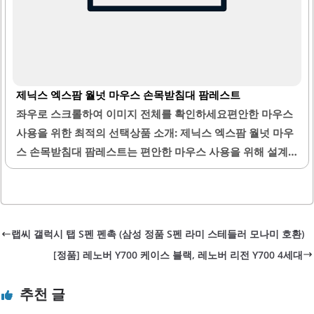
제닉스 엑스팜 월넛 마우스 손목받침대 팜레스트
좌우로 스크롤하여 이미지 전체를 확인하세요편안한 마우스
사용을 위한 최적의 선택상품 소개: 제닉스 엑스팜 월넛 마우
스 손목받침대 팜레스트는 편안한 마우스 사용을 위해 설계
된 제품입니다. 이 제품은 견고한 나무 소재로 제작되어 내구
성이 뛰어나며, 반영구적으로 사용할 수 있는 장점을 가지고
있습니다. 손목을 안정적으로 받쳐주어 장시간 마우스를 사
용해도 피로감을 줄여줍니다.또한, 하부에 부착된 고무 패드
랩씨 갤럭시 탭 S펜 펜촉 (삼성 정품 S펜 라미 스테들러 모나미 호환)
는 미끄럼 방지 기능을 제공하여 안정적인 사용을 도와줍니
[정품] 레노버 Y700 케이스 블랙, 레노버 리전 Y700 4세대
다. 월넛 색상은 고급스러운 느낌을 주어 어떤 환경에서도 잘
어울립니다. 이 제품은 마우스와 함께 사용할 때 최적의 높이
추천 글
를 제공하여 손목의 부담을 최소화합니다.사용자는 손목의