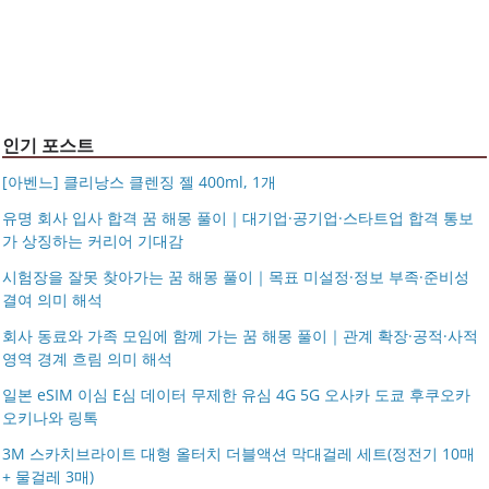
몽블랑 남성 양면벨트 12종 모음 기획전 선물포장 무료각
반지 가락지 5mm
14k 목걸이 20대 여자친구생일선물 100일 기념일 루나 노
인 113834 128135
블라티오
타임리스 라인 42cm(16인치) 기내용 출장용 승무원 노트
시저플립 편광 클립온 선글라스 클립선글라스
북 소형 여행용 캐리어
인기 포스트
[아벤느] 클리낭스 클렌징 젤 400ml, 1개
유명 회사 입사 합격 꿈 해몽 풀이｜대기업·공기업·스타트업 합격 통보
가 상징하는 커리어 기대감
시험장을 잘못 찾아가는 꿈 해몽 풀이｜목표 미설정·정보 부족·준비성
결여 의미 해석
회사 동료와 가족 모임에 함께 가는 꿈 해몽 풀이｜관계 확장·공적·사적
영역 경계 흐림 의미 해석
일본 eSIM 이심 E심 데이터 무제한 유심 4G 5G 오사카 도쿄 후쿠오카
오키나와 링톡
3M 스카치브라이트 대형 올터치 더블액션 막대걸레 세트(정전기 10매
+ 물걸레 3매)