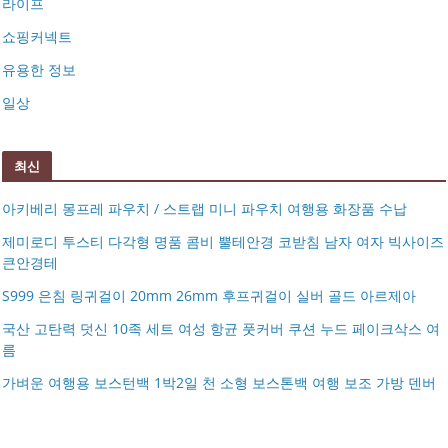
라이프
쇼핑커넥트
유용한 정보
일상
최신
아키베리 몽프레 파우치 / 스트랩 미니 파우치 여행용 화장품 수납
제미로디 투스티 다각형 명품 콤비 뿔테안경 코받침 남자 여자 빅사이즈
큰안경테
S999 은침 링귀걸이 20mm 26mm 후프귀걸이 실버 골드 아르제아
국산 고탄력 덧신 10족 세트 여성 항균 풋커버 쿠션 누드 페이크삭스 여
름
아키베리 몽프레 파우치 / 스트랩 미니 파우치 여행용 화장
가벼운 여행용 보스턴백 1박2일 천 소형 보스톤백 여행 보조 가방 덴버
제미로디 투스티 다각형 명품 콤비 뿔테안경 코받침 남자
품 수납
S999 은침 링귀걸이 20mm 26mm 후프귀걸이 실버 골드
여자 빅사이즈 큰안경테
국산 고탄력 덧신 10족 세트 여성 항균 풋커버 쿠션 누드 페
아르제아
가벼운 여행용 보스턴백 1박2일 천 소형 보스톤백 여행 보
이크삭스 여름
거창유기 수공예 주얼리 금 쌍 엥게이지링 커플 우정 모녀
조 가방 덴버