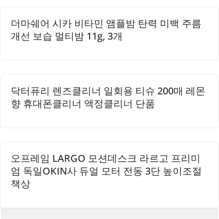
편안함을 느끼며 작업에 집중할 수 있습니다. 나무의 결이 자
연스러워 시각적으로도 만족감을 줍니다. 손목받침대는 키보
더마쉐어 시카 비타민 앰플밤 탄력 미백 주름
드와 함께 사용하기에도 적합하여, 두 제품을 조합하여 사용
개선 보습 멀티밤 11g, 3개
할..
닥터퓨리 렌즈클리너 일회용 티슈 200매 레몬
향 휴대폰클리너 액정클리너 단품
오프레임 LARGO 모션데스크 라르고 프리미
엄 독일OKIN사 듀얼 모터 전동 3단 높이조절
책상