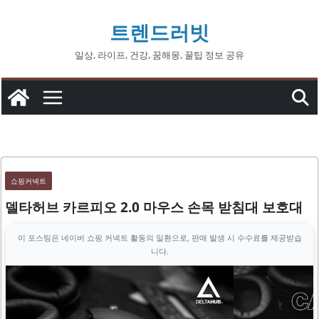
콘
트렌드러빗
텐
츠
일상, 라이프, 건강, 꿈해몽, 꿀팁 정보 공유
로
건
너
뛰
기
쇼핑커넥트
델타허브 카르피오 2.0 마우스 손목 받침대 보호대
이 포스팅은 네이버 쇼핑 커넥트 활동의 일환으로, 판매 발생 시 수수료를 제공받습
니다.