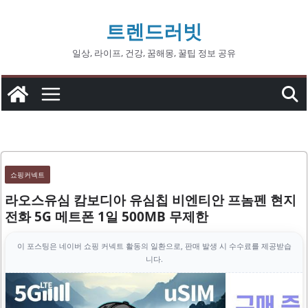
콘
트렌드러빗
텐
츠
일상, 라이프, 건강, 꿈해몽, 꿀팁 정보 공유
로
건
너
뛰
기
쇼핑커넥트
라오스유심 캄보디아 유심칩 비엔티안 프놈펜 현지
전화 5G 메트폰 1일 500MB 무제한
이 포스팅은 네이버 쇼핑 커넥트 활동의 일환으로, 판매 발생 시 수수료를 제공받습
니다.