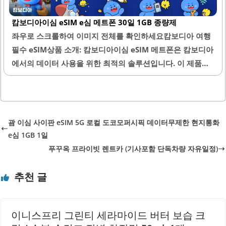
는 데이터량과 사용 기간을 선택할 수 있어 개인의 필요에 맞
캄보디아이심 eSIM e심 메트폰 30일 1GB 종량제
게 유연하게 이용할 수 있습니다. 공항에서 간단한 설정만으
좌우로 스크롤하여 이미지 전체를 확인하세요캄보디아 여행
로 현지 데이터 사용이 가능하여, 별도의 유심 구매 없이도 편
필수 eSIM상품 소개: 캄보디아이심 eSIM 메트폰은 캄보디아
리하게 사용할 수 있습니다. 이심은 저렴한 가격으로 제공되
에서의 데이터 사용을 위한 최적의 솔루션입니다. 이 제품은
며, 여러 일수와 데이터 용량 옵션이 있어 경제적인 여행을 지
30일 동안 1GB의 종량제를 제공하여 여행 중 필요한 인터넷
원합니다.또한, 아이폰 사용자에게는 특히 유용한 기능을 제
환경을 안정적으로 지원합니다. 설치 과정이 간편하여 공항
공하여, 국내망을..
에 도착하자마자 바로 개통할 수 있으며, 유심을 따로 교체할
필요가 없어 편리합니다.데이터 속도는 안정적이며, 지도 확
괌 이심 사이판 eSIM 5G 로컬 도코모퍼시픽 데이터무제한 현지통화
인이나 메신저 사용 등 기본적인 용도로 충분한 성능을 발휘
e심 1GB 1일
합니다. 또한, 앱을 통해 실시간 사용량을 확인할 수 있어 데
푸꾸옥 프라이빗 렌트카 (기사포함 단독차량 자유일정)
이터 관리가 용이합니다. 이심을 사용하면 로밍보다 경제적
인 비용으로 인터넷을 이용할 수 있으며, 통화가 필요 없는 여
추천 글
행자에게 적합합니다.부모님과 같은 연령층도 쉽게 사용할
수 있도록 설계되어 있어, 가족 단위 여행에도 적합합니다. 현
지에서의 인터넷 환경을 고려할..
이니스프리 그린티 세라마이드 버터 보습 크