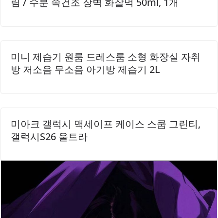
림 / 수분 속건조 장벽 화잘먹 50ml, 1개
미니 제습기 원룸 드레스룸 소형 화장실 자취
방 저소음 무소음 아기방 제습기 2L
미아크 갤럭시 맥세이프 케이스 스쿱 그린티,
갤럭시S26 울트라