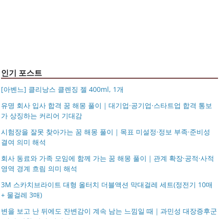
이크삭스 여름
거창유기 수공예 주얼리 금 쌍 엥게이지링 커플 우정 모녀
조 가방 덴버
몽블랑 남성 양면벨트 12종 모음 기획전 선물포장 무료각
반지 가락지 5mm
14k 목걸이 20대 여자친구생일선물 100일 기념일 루나 노
인 113834 128135
블라티오
타임리스 라인 42cm(16인치) 기내용 출장용 승무원 노트
시저플립 편광 클립온 선글라스 클립선글라스
북 소형 여행용 캐리어
인기 포스트
[아벤느] 클리낭스 클렌징 젤 400ml, 1개
유명 회사 입사 합격 꿈 해몽 풀이｜대기업·공기업·스타트업 합격 통보
가 상징하는 커리어 기대감
시험장을 잘못 찾아가는 꿈 해몽 풀이｜목표 미설정·정보 부족·준비성
결여 의미 해석
회사 동료와 가족 모임에 함께 가는 꿈 해몽 풀이｜관계 확장·공적·사적
영역 경계 흐림 의미 해석
3M 스카치브라이트 대형 올터치 더블액션 막대걸레 세트(정전기 10매
+ 물걸레 3매)
변을 보고 난 뒤에도 잔변감이 계속 남는 느낌일 때｜과민성 대장증후군