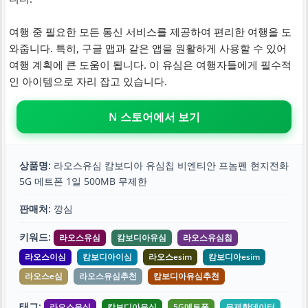
여행 중 필요한 모든 통신 서비스를 제공하여 편리한 여행을 도
와줍니다. 특히, 구글 맵과 같은 앱을 원활하게 사용할 수 있어
여행 계획에 큰 도움이 됩니다. 이 유심은 여행자들에게 필수적
인 아이템으로 자리 잡고 있습니다.
N 스토어에서 보기
상품명:
라오스유심 캄보디아 유심칩 비엔티안 프놈펜 현지전화
5G 메트폰 1일 500MB 무제한
판매처:
깡심
키워드:
라오스유심
캄보디아유심
라오스유심칩
라오스이심
캄보디아이심
라오스esim
캄보디아esim
라오스e심
라오스유심추천
캄보디아유심추천
태그:
라오스유심
캄보디아유심
5G메트폰
무제한데이터