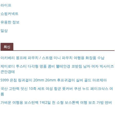
라이프
쇼핑커넥트
유용한 정보
일상
최신
아키베리 몽프레 파우치 / 스트랩 미니 파우치 여행용 화장품 수납
제미로디 투스티 다각형 명품 콤비 뿔테안경 코받침 남자 여자 빅사이즈
큰안경테
S999 은침 링귀걸이 20mm 26mm 후프귀걸이 실버 골드 아르제아
국산 고탄력 덧신 10족 세트 여성 항균 풋커버 쿠션 누드 페이크삭스 여
름
아키베리 몽프레 파우치 / 스트랩 미니 파우치 여행용 화장
가벼운 여행용 보스턴백 1박2일 천 소형 보스톤백 여행 보조 가방 덴버
제미로디 투스티 다각형 명품 콤비 뿔테안경 코받침 남자
품 수납
S999 은침 링귀걸이 20mm 26mm 후프귀걸이 실버 골드
여자 빅사이즈 큰안경테
국산 고탄력 덧신 10족 세트 여성 항균 풋커버 쿠션 누드 페
아르제아
가벼운 여행용 보스턴백 1박2일 천 소형 보스톤백 여행 보