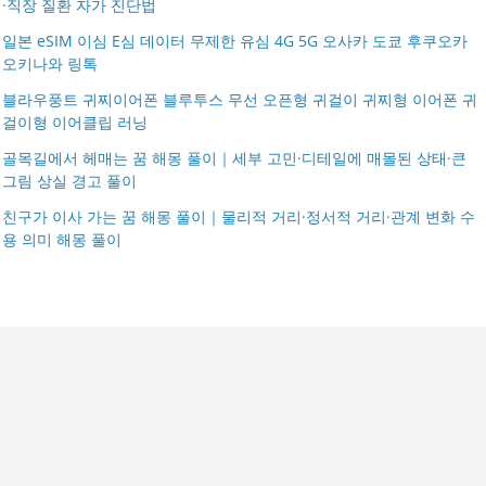
·직장 질환 자가 진단법
일본 eSIM 이심 E심 데이터 무제한 유심 4G 5G 오사카 도쿄 후쿠오카
오키나와 링톡
블라우풍트 귀찌이어폰 블루투스 무선 오픈형 귀걸이 귀찌형 이어폰 귀
걸이형 이어클립 러닝
골목길에서 헤매는 꿈 해몽 풀이｜세부 고민·디테일에 매몰된 상태·큰
그림 상실 경고 풀이
친구가 이사 가는 꿈 해몽 풀이｜물리적 거리·정서적 거리·관계 변화 수
용 의미 해몽 풀이