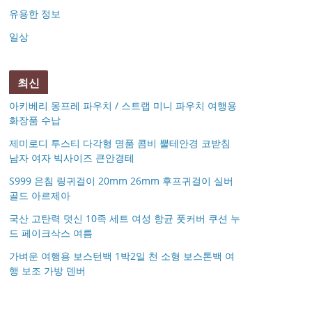
유용한 정보
일상
최신
아키베리 몽프레 파우치 / 스트랩 미니 파우치 여행용
화장품 수납
제미로디 투스티 다각형 명품 콤비 뿔테안경 코받침
남자 여자 빅사이즈 큰안경테
S999 은침 링귀걸이 20mm 26mm 후프귀걸이 실버
골드 아르제아
국산 고탄력 덧신 10족 세트 여성 항균 풋커버 쿠션 누
드 페이크삭스 여름
가벼운 여행용 보스턴백 1박2일 천 소형 보스톤백 여
행 보조 가방 덴버
아키베리 몽프레 파우치
제미로디 투스티 다각형
S999 은침 링귀걸이
국산 고탄력 덧신 10족
/ 스트랩 미니 파우치 여
명품 콤비 뿔테안경 코
가벼운 여행용 보스턴백
거창유기 수공예 주얼리
20mm 26mm 후프귀걸
세트 여성 항균 풋커버
행용 화장품 수납
받침 남자 여자 빅사이
몽블랑 남성 양면벨트
14k 목걸이 20대 여자친
1박2일 천 소형 보스톤
금 쌍 엥게이지링 커플
이 실버 골드 아르제아
쿠션 누드 페이크삭스
즈 큰안경테
시저플립 편광 클립온
타임리스 라인 42cm(16
12종 모음 기획전 선물
구생일선물 100일 기념
백 여행 보조 가방 덴버
우정 모녀 반지 가락지
여름