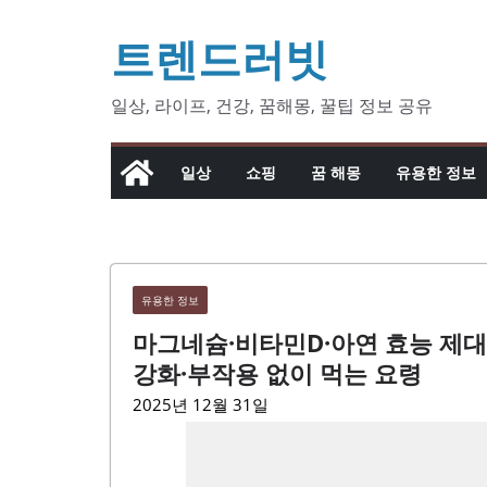
콘
트렌드러빗
텐
츠
로
일상, 라이프, 건강, 꿈해몽, 꿀팁 정보 공유
건
너
일상
쇼핑
꿈 해몽
유용한 정보
뛰
기
유용한 정보
마그네슘·비타민D·아연 효능 제대
강화·부작용 없이 먹는 요령
2025년 12월 31일