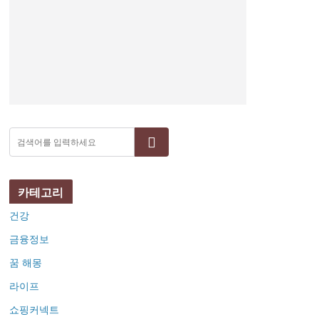
검색
카테고리
건강
금융정보
꿈 해몽
라이프
쇼핑커넥트