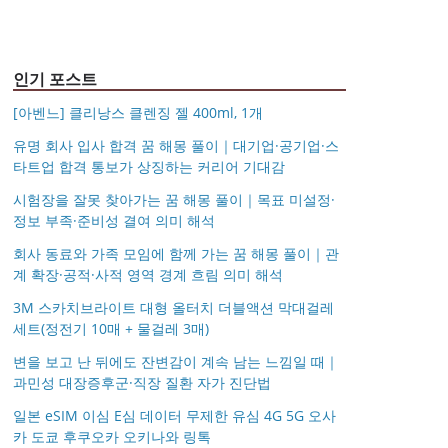
선글라스 클립선글라스
인치) 기내용 출장용 승
포장 무료각인 113834
일 루나 노블라티오
5mm
무원 노트북 소형 여행
128135
용 캐리어
인기 포스트
[아벤느] 클리낭스 클렌징 젤 400ml, 1개
유명 회사 입사 합격 꿈 해몽 풀이｜대기업·공기업·스
타트업 합격 통보가 상징하는 커리어 기대감
시험장을 잘못 찾아가는 꿈 해몽 풀이｜목표 미설정·
정보 부족·준비성 결여 의미 해석
회사 동료와 가족 모임에 함께 가는 꿈 해몽 풀이｜관
계 확장·공적·사적 영역 경계 흐림 의미 해석
3M 스카치브라이트 대형 올터치 더블액션 막대걸레
세트(정전기 10매 + 물걸레 3매)
변을 보고 난 뒤에도 잔변감이 계속 남는 느낌일 때｜
과민성 대장증후군·직장 질환 자가 진단법
일본 eSIM 이심 E심 데이터 무제한 유심 4G 5G 오사
카 도쿄 후쿠오카 오키나와 링톡