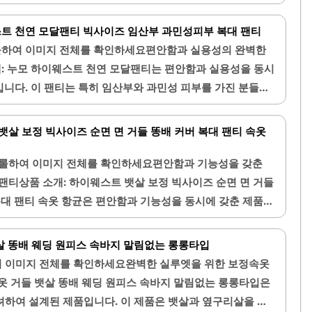
소재는 통기성이 뛰어나고 땀 흡수력이 우수하여, 활동적인
잡아주며, 힙업 효과를 통해 더욱 매력적인 실루엣을 연출합
함을 제공합니다. 팬티의 디자인은 세련되며, 다양한 색상
즈 옵션이 있어 개인의 체형에 맞게 선택할 수 있으며, 착용
트 천연 모달팬티 빅사이즈 임산부 과민성피부 복대 팬티
 개인의 취향에..
 일상적인 활동에 적합합니다.원단은 시원하고 부드러운 소재
롤하여 이미지 전체를 확인하세요편안함과 실용성의 완벽한
에도 쾌적하게 착용할 수 있습니다. 이 제품은 특히 장시간
: 누모 하이웨스트 천연 모달팬티는 편안함과 실용성을 동시
 적어 데일리로 사용하기에 적합합니다. 보정 효과는 드라마
입니다. 이 팬티는 특히 임산부와 과민성 피부를 가진 분들에
살을 자연스럽게 정리해주는 효과가 있습니다.또한, 필라테스
자인으로 제작되었습니다. 하이웨스트 스타일로 배를 충분히
도 착용할 수 있어 활동성을 높여줍니다. 기프트슬리머는 허
감을 제공합니다.모달 소재로 만들어져 부드럽고 가벼운 착
뱃살 보정 빅사이즈 순면 면 거들 똥배 커버 복대 팬티 속옷
 케어를 제공하여 S라인을 강조하는 데 도움을 줍니다...
니다. 이 팬티는 엉덩이에 끼임이 없으며, 편안한 핏을 유지
 후에도 형태가 잘 유지되며, 빠르게 건조되는 장점이 있습니
롤하여 이미지 전체를 확인하세요편안함과 기능성을 갖춘
이즈가 제공되어 체형에 맞는 선택이 가능합니다. 땀 흡수력
팬티상품 소개: 하이웨스트 뱃살 보정 빅사이즈 순면 면 거들
름철에도 쾌적하게 착용할 수 있습니다. 가격이 저렴하여 경
복대 팬티 속옷 항균은 편안함과 기능성을 동시에 갖춘 제품입
 될 수 있습니다.이 제품은 일상에서 편안하게 입을 수 있는
제품은 부드러운 순면 소재로 제작되어 피부에 자극을 주지 않
로 추천됩니다. 또한, 팬티 라이너와 생리대 사용 시에도 불
성이 뛰어나 여름철에도 쾌적하게 착용할 수 있습니다. 하이웨
살 똥배 웨딩 원피스 속바지 말림없는 롱롱타입
실용적입니다. 누모 하이웨스트..
은 복부를 안정적으로 감싸주어 뱃살을 효과적으로 보정해
 이미지 전체를 확인하세요완벽한 실루엣을 위한 보정속옷
 시 편안한 느낌을 제공합니다.빅사이즈로 다양한 체형에 맞춰
속옷 거들 뱃살 똥배 웨딩 원피스 속바지 말림없는 롱롱타입은
구나 편안하게 입을 수 있습니다. 이 팬티는 생리대와 함께
려하여 설계된 제품입니다. 이 제품은 뱃살과 옆구리살을 효