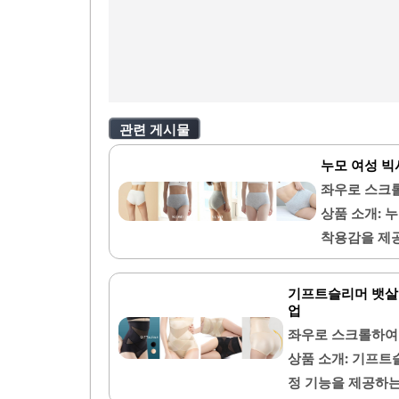
관련 게시물
누모 여성 빅
좌우로 스크
상품 소개: 
착용감을 제
적절히 덮어주
부드러운 감촉
기프트슬리머 뱃살
합니다.또한,
업
다양한 체형을
좌우로 스크롤하여
신의 사이즈에
상품 소개: 기프트
당히 덮어주는
정 기능을 제공하