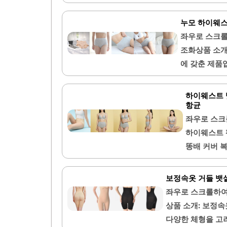
습니다.모달 
복부를 안정적으로 
하루에도 쾌적
니다. 다양한 사이
누모 하이웨스
으로 제공되어
시 불편함이 적어
좌우로 스크
로 제작되어 여름철
조화상품 소개
착용해도 불편함이
에 갖춘 제품
틱하지 않지만, 군
게 적합한 디
와 같은 운동 시에
덮어주어 안정
하이웨스트 
리 부분에 집중적인
용감을 자랑합
항균
합니다. 세탁
좌우로 스크
다.다양한 사
하이웨스트 
이 뛰어나 여
똥배 커버 
제적인 선택이
니다. 이 
기본 아이템으
으며, 통기
보정속옷 거들 뱃
편함이 적어 
스트 디자인
좌우로 스크롤하여
주며, 착용
상품 소개: 보정
제작되어 누
다양한 체형을 고