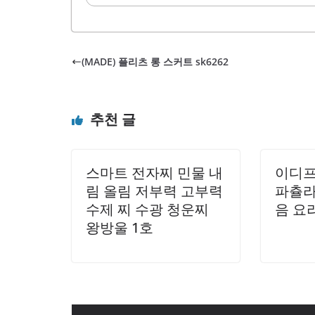
착용하기에 
과적으로 정리하여
다. 또한, 
되어 안정적인 착
이 적어 오
하기에 적합합니다
덮어주어..
(MADE) 플리츠 롱 스커트 sk6262
간 착용해도 편안
있어 다양한 체형에
신감을 주는 아이
추천 글
뛰어나며, 자연스러
습니다. 허벅지 부
스마트 전자찌 민물 내
이디프
림 올림 저부력 고부력
파츌라
수제 찌 수광 청운찌
음 요
왕방울 1호