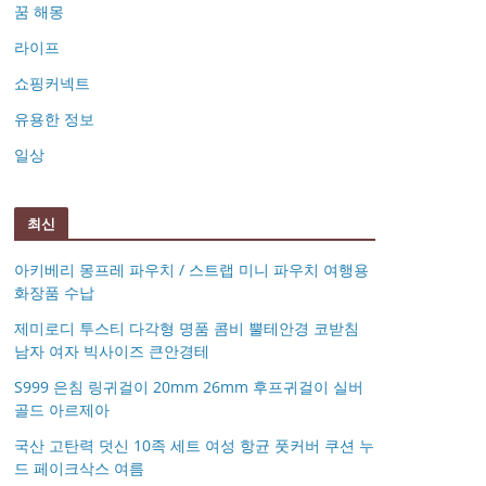
꿈 해몽
라이프
쇼핑커넥트
유용한 정보
일상
최신
아키베리 몽프레 파우치 / 스트랩 미니 파우치 여행용
화장품 수납
제미로디 투스티 다각형 명품 콤비 뿔테안경 코받침
남자 여자 빅사이즈 큰안경테
S999 은침 링귀걸이 20mm 26mm 후프귀걸이 실버
골드 아르제아
국산 고탄력 덧신 10족 세트 여성 항균 풋커버 쿠션 누
드 페이크삭스 여름