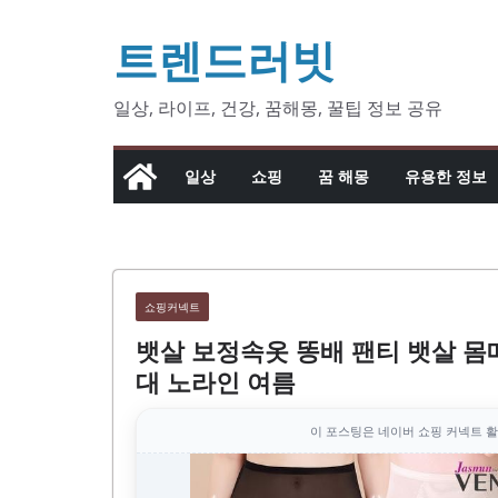
콘
트렌드러빗
텐
츠
로
일상, 라이프, 건강, 꿈해몽, 꿀팁 정보 공유
건
너
일상
쇼핑
꿈 해몽
유용한 정보
뛰
기
쇼핑커넥트
뱃살 보정속옷 똥배 팬티 뱃살 몸
대 노라인 여름
이 포스팅은 네이버 쇼핑 커넥트 활