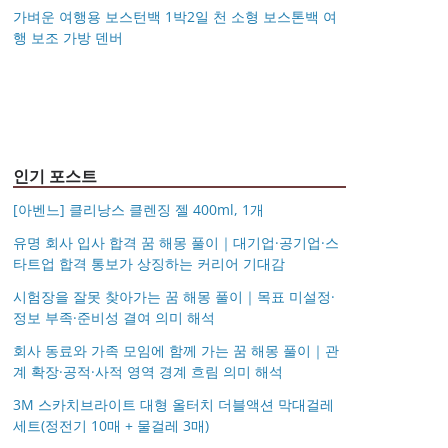
가벼운 여행용 보스턴백 1박2일 천 소형 보스톤백 여
행 보조 가방 덴버
아키베리 몽프레 파우치
제미로디 투스티 다각형
S999 은침 링귀걸이
국산 고탄력 덧신 10족
/ 스트랩 미니 파우치 여
명품 콤비 뿔테안경 코
가벼운 여행용 보스턴백
거창유기 수공예 주얼리
20mm 26mm 후프귀걸
세트 여성 항균 풋커버
행용 화장품 수납
받침 남자 여자 빅사이
몽블랑 남성 양면벨트
14k 목걸이 20대 여자친
1박2일 천 소형 보스톤
금 쌍 엥게이지링 커플
이 실버 골드 아르제아
쿠션 누드 페이크삭스
즈 큰안경테
시저플립 편광 클립온
타임리스 라인 42cm(16
12종 모음 기획전 선물
구생일선물 100일 기념
백 여행 보조 가방 덴버
우정 모녀 반지 가락지
여름
선글라스 클립선글라스
인치) 기내용 출장용 승
포장 무료각인 113834
일 루나 노블라티오
5mm
무원 노트북 소형 여행
128135
용 캐리어
인기 포스트
[아벤느] 클리낭스 클렌징 젤 400ml, 1개
유명 회사 입사 합격 꿈 해몽 풀이｜대기업·공기업·스
타트업 합격 통보가 상징하는 커리어 기대감
시험장을 잘못 찾아가는 꿈 해몽 풀이｜목표 미설정·
정보 부족·준비성 결여 의미 해석
회사 동료와 가족 모임에 함께 가는 꿈 해몽 풀이｜관
계 확장·공적·사적 영역 경계 흐림 의미 해석
3M 스카치브라이트 대형 올터치 더블액션 막대걸레
세트(정전기 10매 + 물걸레 3매)