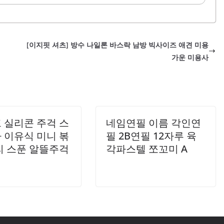
적합하여 생리 기간 동안에도 안정적인 착용감을 제공합니
 더욱 매끄러운 실루엣을 제공합니다. 탄탄한 원단으로 제작
항균 기능이 있어 위생적인 착용이 가능하며, 세탁 후에도 변형
용감을 느낄 수 있으며, 드레스나 타이트한 의상 아래에 착용
랫동안 사용할 수 있습니다.복대 팬티의 특성상 배꼽 위까지
.착용 시 불편함을 최소화하도록 디자인되어 있어, 오랜 시
[이지핏 셔츠] 방수 나일론 바스락 남방 빅사이즈 애견 미용
함을 유지합니다. 또한, 허리 부분이 적당한 길이로 설계되어
가운 미용사
 잘 맞습니다. 이 보정속옷은 웨딩 촬영이나 특별한 날에 자
템으로, 많은 분들이 추천하는 제품입니다.원단의 탄력성이
운 라인을 만들어 주어 외출 시에도 부담 없이 착용할 수 있
분의 마감이 부드럽게 처리되어 있어..
 실리콘 주걱 스
네임연필 이름 각인연
 이유식 미니 볶
필 2B연필 12자루 육
리 스푼 알뜰주걱
각파스텔 쪼꼬미 A