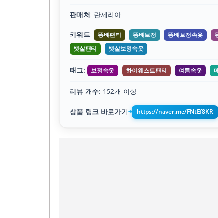
판매처:
란제리아
키워드:
똥배팬티
똥배보정
똥배보정속옷
뱃살팬티
뱃살보정속옷
태그:
보정속옷
하이웨스트팬티
여름속옷
리뷰 개수:
152개 이상
상품 링크 바로가기
https://naver.me/FNtEf8KR
➔