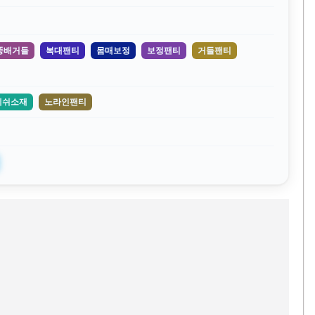
똥배거들
복대팬티
몸매보정
보정팬티
거들팬티
메쉬소재
노라인팬티