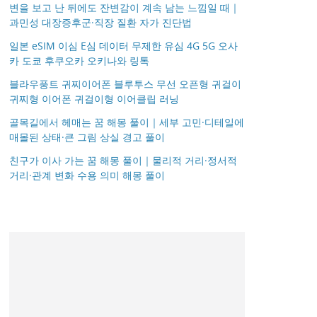
변을 보고 난 뒤에도 잔변감이 계속 남는 느낌일 때｜
과민성 대장증후군·직장 질환 자가 진단법
일본 eSIM 이심 E심 데이터 무제한 유심 4G 5G 오사
카 도쿄 후쿠오카 오키나와 링톡
블라우풍트 귀찌이어폰 블루투스 무선 오픈형 귀걸이
귀찌형 이어폰 귀걸이형 이어클립 러닝
골목길에서 헤매는 꿈 해몽 풀이｜세부 고민·디테일에
매몰된 상태·큰 그림 상실 경고 풀이
친구가 이사 가는 꿈 해몽 풀이｜물리적 거리·정서적
거리·관계 변화 수용 의미 해몽 풀이