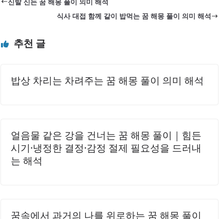
신발 신는 꿈 해몽 풀이 의미 해석
지금부터 동남아시아의 베스트 휴양지들을 살펴보도록 하겠
식사 대접 함께 같이 밥먹는 꿈 해몽 풀이 의미 해석
습니다. 1. 발리, 인도네시아 발리는 인도네시아에서 가장 유
명한 섬 중 하나로, 아름다운 해변과 풍부한 문화가 어우러진
추천 글
휴양지입니다. 이곳에서는 세계적으로 유명한 우붓의 라이스
테라스와 다양한 수공예품을 만나볼 수 있습니다. 또한, 다양
한 스파와 요가 수업이 있어 몸과 마음을 치유할 수 있는 공간
밥상 차리는 차려주는 꿈 해몽 풀이 의미 해석
이 마련되어 있습니다. 발리의 기후는 연중 따뜻하여 언제 방
문하셔도..
얼음물 같은 강을 건너는 꿈 해몽 풀이｜힘든
시기·냉정한 결정·감정 절제 필요성을 드러내
는 해석
꿈속에서 과거의 나를 위로하는 꿈 해몽 풀이