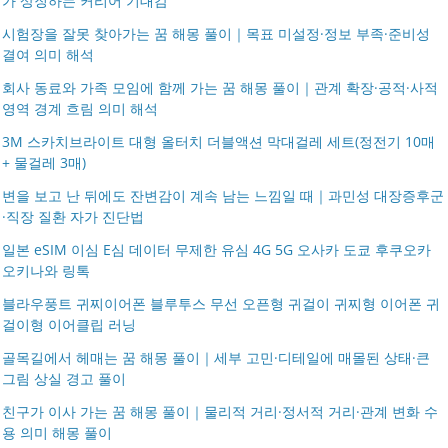
가 상징하는 커리어 기대감
시험장을 잘못 찾아가는 꿈 해몽 풀이｜목표 미설정·정보 부족·준비성
결여 의미 해석
회사 동료와 가족 모임에 함께 가는 꿈 해몽 풀이｜관계 확장·공적·사적
영역 경계 흐림 의미 해석
3M 스카치브라이트 대형 올터치 더블액션 막대걸레 세트(정전기 10매
+ 물걸레 3매)
변을 보고 난 뒤에도 잔변감이 계속 남는 느낌일 때｜과민성 대장증후군
·직장 질환 자가 진단법
일본 eSIM 이심 E심 데이터 무제한 유심 4G 5G 오사카 도쿄 후쿠오카
오키나와 링톡
블라우풍트 귀찌이어폰 블루투스 무선 오픈형 귀걸이 귀찌형 이어폰 귀
걸이형 이어클립 러닝
골목길에서 헤매는 꿈 해몽 풀이｜세부 고민·디테일에 매몰된 상태·큰
그림 상실 경고 풀이
친구가 이사 가는 꿈 해몽 풀이｜물리적 거리·정서적 거리·관계 변화 수
용 의미 해몽 풀이