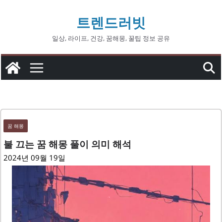
콘
트렌드러빗
텐
츠
일상, 라이프, 건강, 꿈해몽, 꿀팁 정보 공유
로
건
너
뛰
기
꿈 해몽
불 끄는 꿈 해몽 풀이 의미 해석
2024년 09월 19일