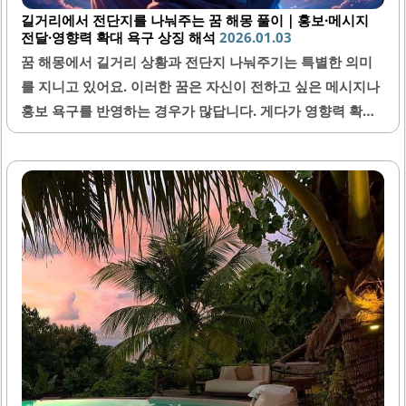
길거리에서 전단지를 나눠주는 꿈 해몽 풀이｜홍보·메시지
전달·영향력 확대 욕구 상징 해석
2026.01.03
꿈 해몽에서 길거리 상황과 전단지 나눠주기는 특별한 의미
를 지니고 있어요. 이러한 꿈은 자신이 전하고 싶은 메시지나
홍보 욕구를 반영하는 경우가 많답니다. 게다가 영향력 확대
에 대한 내적인 소망을 의미하기도 해서, 해석에 따라 삶의 중
요한 변화를 암시할 수도 있어요. 오늘은 길거리에서 전단지
를 나눠주는 꿈에 대해 자세히 풀어보면서 여러분의 내면 세
계를 이해해 볼게요.1. 전단지 나눠주기의 기본 의미길거리에
서 전단지 나눠주기 꿈은 주로 자신의 의사소통 욕구를 상징
해요. 이는 자신이 타인에게 중요한 정보나 생각을 전하려는
노력과 연결됩니다. 꿈에서 전단지를 나눠주는 행위는 자신
의 메시지를 알리고자 하는 홍보 의지를 보여줄 수 있어요. 또
한, 이러한 꿈은 새로운 소식이나 기회가 다가오고 있음을 암
시할 때도 있답니다.2. 꿈에서의 길거리 의미길거리는 꿈에서
사회적..