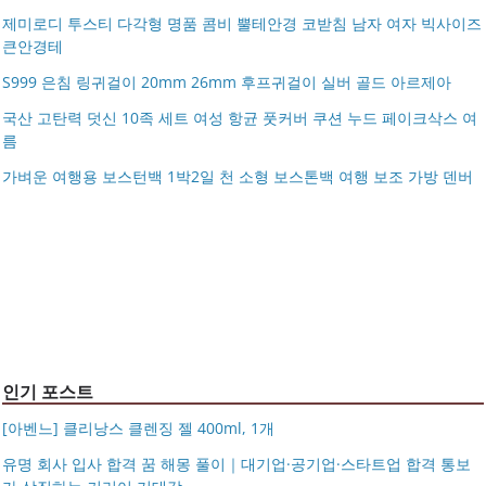
제미로디 투스티 다각형 명품 콤비 뿔테안경 코받침 남자 여자 빅사이즈
큰안경테
S999 은침 링귀걸이 20mm 26mm 후프귀걸이 실버 골드 아르제아
국산 고탄력 덧신 10족 세트 여성 항균 풋커버 쿠션 누드 페이크삭스 여
름
아키베리 몽프레 파우치 / 스트랩 미니 파우치 여행용 화장
가벼운 여행용 보스턴백 1박2일 천 소형 보스톤백 여행 보조 가방 덴버
제미로디 투스티 다각형 명품 콤비 뿔테안경 코받침 남자
품 수납
S999 은침 링귀걸이 20mm 26mm 후프귀걸이 실버 골드
여자 빅사이즈 큰안경테
국산 고탄력 덧신 10족 세트 여성 항균 풋커버 쿠션 누드 페
아르제아
가벼운 여행용 보스턴백 1박2일 천 소형 보스톤백 여행 보
이크삭스 여름
거창유기 수공예 주얼리 금 쌍 엥게이지링 커플 우정 모녀
조 가방 덴버
몽블랑 남성 양면벨트 12종 모음 기획전 선물포장 무료각
반지 가락지 5mm
14k 목걸이 20대 여자친구생일선물 100일 기념일 루나 노
인 113834 128135
블라티오
타임리스 라인 42cm(16인치) 기내용 출장용 승무원 노트
시저플립 편광 클립온 선글라스 클립선글라스
북 소형 여행용 캐리어
인기 포스트
[아벤느] 클리낭스 클렌징 젤 400ml, 1개
유명 회사 입사 합격 꿈 해몽 풀이｜대기업·공기업·스타트업 합격 통보