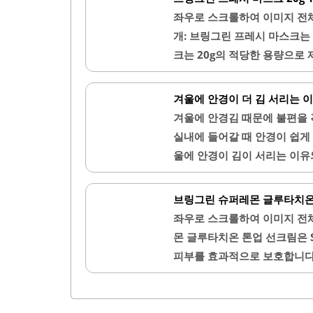
수 있습니다. 냉장고에 보관하
좌우로 스크롤하여 이미지 전
합리적이며, 가성비가 뛰어난 
개: 브링그린 프레시 마스크는
구매할 수 있습니다. 가족 모두
크는 20g의 적당한 용량으로
가족의 피부 관리를 도와줍니다
한 성분으로 구성되어 있어, 
이 포함되어 있어 피부를 진정
겨울에 안경이 더 김 서리는 
적셔져 있어 사용 중 마르지 
겨울에 안경김 때문에 불편을 
격이 저렴하여 부담 없이 사용
실내에 들어갈 때 안경이 쉽게
효과를 기대할 수 있습니다. 
울에 안경이 김이 서리는 이유
수 있는 장점이 있습니다. 브
는지 상세히 알려드릴게요. 또한
안경 김 서림의 주요 원인겨울
브링그린 슈퍼레몬 글루타치온 톤업 
렌즈에 닿으면서 발생해요. 호
좌우로 스크롤하여 이미지 전
이 생기기 때문입니다. 이 현상
몬 글루타치온 톤업 선크림은 S
에 노출된 상태에서 따뜻한 실내
피부를 효과적으로 보호합니다.
게 밝아지는 것을 경험할 수 
지지 않으면서도 촉촉한 마무리
용할 수 있습니다. 이 선크림