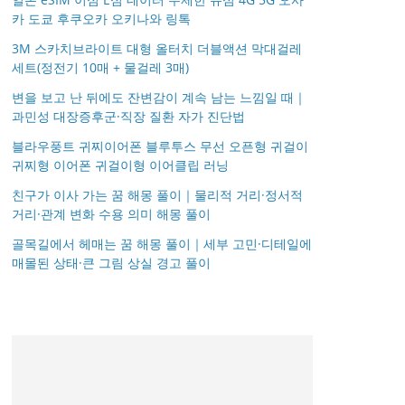
카 도쿄 후쿠오카 오키나와 링톡
3M 스카치브라이트 대형 올터치 더블액션 막대걸레
세트(정전기 10매 + 물걸레 3매)
변을 보고 난 뒤에도 잔변감이 계속 남는 느낌일 때｜
과민성 대장증후군·직장 질환 자가 진단법
블라우풍트 귀찌이어폰 블루투스 무선 오픈형 귀걸이
귀찌형 이어폰 귀걸이형 이어클립 러닝
친구가 이사 가는 꿈 해몽 풀이｜물리적 거리·정서적
거리·관계 변화 수용 의미 해몽 풀이
골목길에서 헤매는 꿈 해몽 풀이｜세부 고민·디테일에
매몰된 상태·큰 그림 상실 경고 풀이