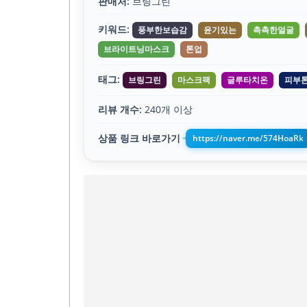
판매처:
브링그린
키워드:
풍부한보습감
윤기있는
촉촉한얼굴
브라이트닝마스크
톤업
태그:
브링그린
마스크팩
글루타치온
피부
리뷰 개수:
240개 이상
상품 링크 바로가기
https://naver.me/574HoaRk
➔