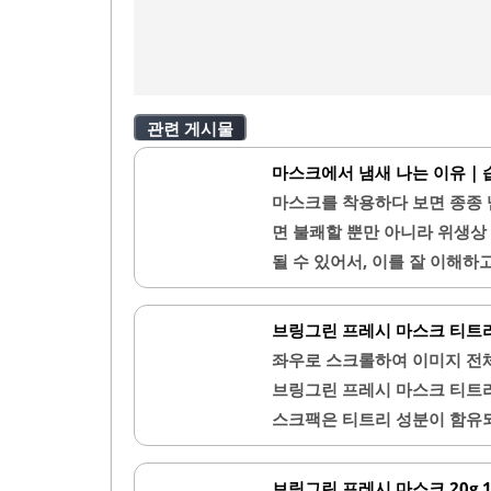
관련 게시물
마스크에서 냄새 나는 이유｜습
마스크를 착용하다 보면 종종 
면 불쾌할 뿐만 아니라 위생상
될 수 있어서, 이를 잘 이해하
에서는 마스크에서 냄새가 나는
드릴게요.1. 마스크에서 냄새
브링그린 프레시 마스크 티트리 
에 쌓인 습기와 세균 번식 때
좌우로 스크롤하여 이미지 전
해 마스크 안은 습해지고, 이
브링그린 프레시 마스크 티트리
를 장시간 착용하거나 제대로 
스크팩은 티트리 성분이 함유되
생할..
키지로 10매가 들어 있어 사
뮬라로 제작되었습니다. 마스
브링그린 프레시 마스크 20g 