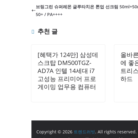
브링그린 슈퍼레몬 글루타치온 톤업 선크림 50ml+50m
없이 사용할 수 있는 점이 특
50+ / PA++++
하고 사용할 수 있습니다.제품
없이도 자연스러운 피부 표현이 
추천 글
[혜택가 124만] 삼성데
올바른
스크탑 DM500TGZ-
에 좋
AD7A 인텔 14세대 i7
트리스 
고성능 프리미어 프로
하드
게이밍 업무용 컴퓨터
Copyright © 2026
트렌드러빗
. All rights reserved.