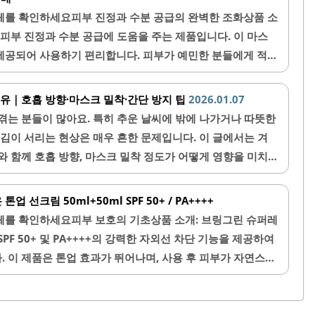
여 시원하게 사용하면 더욱 효과적입니다.이 제품은 가격이
체를 확인하세요피부 진정과 수분 공급의 완벽한 조화상품 소
점이 특징입니다. 또한, 빠른 배송 서비스로 언제든지 쉽게
 피부 진정과 수분 공급에 도움을 주는 제품입니다. 이 마스
가 함께 사용할 수 있을 만큼 넉넉한 수량으로 제공되어, 온
 제공되어 사용하기 편리합니다. 피부가 예민한 분들에게 적합
.사용 후에는 피부가 부드럽고 촉촉해지는 것을 느낄 수..
자극 없이 부드럽게 사용할 수 있습니다.특히, 징크테카 성분
시키고, 수분감을 높여줍니다. 마스크팩은 에센스가 충분히
이유｜호흡 방향·마스크 밀착·간단 방지 팁
2026.01.07
않고 촉촉함을 유지합니다. 데일리로 사용하기에 적합하며, 가
겪는 분들이 많아요. 특히 추운 날씨에 밖에 나가거나 따뜻한
할 수 있습니다.사용 후 피부가 촉촉해지고 화장이 잘 먹는
 김이 서리는 현상은 매우 흔한 문제입니다. 이 글에서는 겨
또한, 다양한 성분이 포함되어 있어 피부 타입에 맞춰 선택할
와 함께 호흡 방향, 마스크 밀착 정도가 어떻게 영향을 미치
링그린 프레시 마스크는 미백 효과도 기대할..
 간단하게 따라 할 수 있는 방지 팁도 소개합니다.1. 겨울철
에 안경이 김 서림 현상은 주로 따뜻한 입김이 차가운 안경
선크림 50ml+50ml SPF 50+ / PA++++
흡할 때 나오는 수분이 안경 표면에 응결되면서 작은 물방울
체를 확인하세요피부 보호의 기초상품 소개: 브링그린 슈퍼레
은 실내외 온도 차이가 클수록 더 심해지는데, 특히 찬 공기
PF 50+ 및 PA++++의 강력한 자외선 차단 기능을 제공하여
로 들어갔을 때 더욱 자주 일어나요...
 이 제품은 톤업 효과가 뛰어나며, 사용 후 피부가 자연스럽
있습니다. 부드러운 발림성 덕분에 피부에 쉽게 스며들어 기름
를 제공합니다.또한, 백탁 현상이 없어 누구나 편안하게 사
은 다양한 피부 타입에 적합하며, 특히 민감한 피부에도 자극