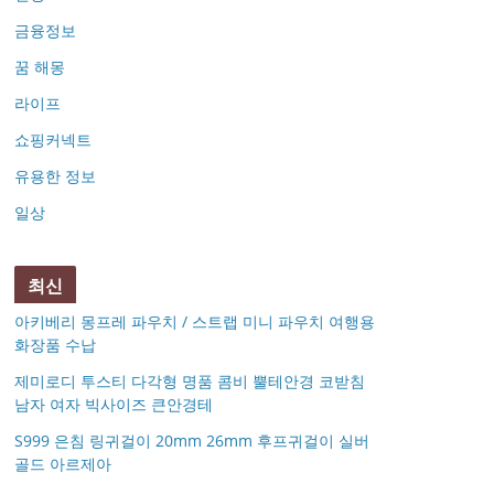
금융정보
꿈 해몽
라이프
쇼핑커넥트
유용한 정보
일상
최신
아키베리 몽프레 파우치 / 스트랩 미니 파우치 여행용
화장품 수납
제미로디 투스티 다각형 명품 콤비 뿔테안경 코받침
남자 여자 빅사이즈 큰안경테
S999 은침 링귀걸이 20mm 26mm 후프귀걸이 실버
골드 아르제아