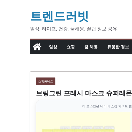
콘
트렌드러빗
텐
츠
로
일상, 라이프, 건강, 꿈해몽, 꿀팁 정보 공유
건
너
일상
쇼핑
꿈 해몽
유용한 정보
뛰
기
쇼핑커넥트
브링그린 프레시 마스크 슈퍼레몬 
이 포스팅은 네이버 쇼핑 커넥트 활