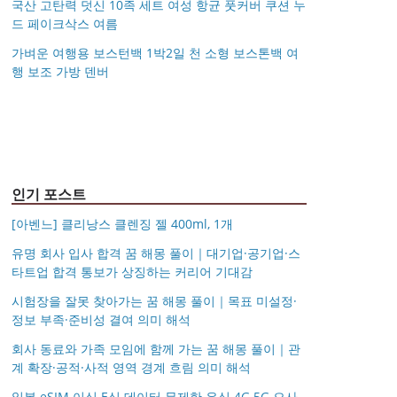
국산 고탄력 덧신 10족 세트 여성 항균 풋커버 쿠션 누
드 페이크삭스 여름
가벼운 여행용 보스턴백 1박2일 천 소형 보스톤백 여
행 보조 가방 덴버
아키베리 몽프레 파우치
제미로디 투스티 다각형
S999 은침 링귀걸이
국산 고탄력 덧신 10족
/ 스트랩 미니 파우치 여
명품 콤비 뿔테안경 코
가벼운 여행용 보스턴백
거창유기 수공예 주얼리
20mm 26mm 후프귀걸
세트 여성 항균 풋커버
행용 화장품 수납
받침 남자 여자 빅사이
몽블랑 남성 양면벨트
14k 목걸이 20대 여자친
1박2일 천 소형 보스톤
금 쌍 엥게이지링 커플
이 실버 골드 아르제아
쿠션 누드 페이크삭스
즈 큰안경테
시저플립 편광 클립온
타임리스 라인 42cm(16
12종 모음 기획전 선물
구생일선물 100일 기념
백 여행 보조 가방 덴버
우정 모녀 반지 가락지
여름
선글라스 클립선글라스
인치) 기내용 출장용 승
포장 무료각인 113834
일 루나 노블라티오
5mm
무원 노트북 소형 여행
128135
용 캐리어
인기 포스트
[아벤느] 클리낭스 클렌징 젤 400ml, 1개
유명 회사 입사 합격 꿈 해몽 풀이｜대기업·공기업·스
타트업 합격 통보가 상징하는 커리어 기대감
시험장을 잘못 찾아가는 꿈 해몽 풀이｜목표 미설정·
정보 부족·준비성 결여 의미 해석
회사 동료와 가족 모임에 함께 가는 꿈 해몽 풀이｜관
계 확장·공적·사적 영역 경계 흐림 의미 해석
일본 eSIM 이심 E심 데이터 무제한 유심 4G 5G 오사