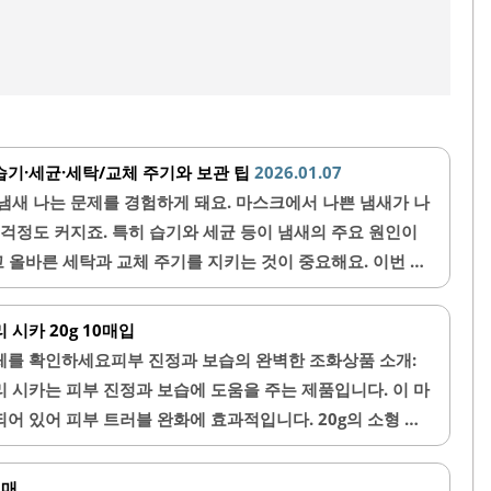
기·세균·세탁/교체 주기와 보관 팁
2026.01.07
냄새 나는 문제를 경험하게 돼요. 마스크에서 나쁜 냄새가 나
 걱정도 커지죠. 특히 습기와 세균 등이 냄새의 주요 원인이
고 올바른 세탁과 교체 주기를 지키는 것이 중요해요. 이번 글
 다양한 이유와 함께 효과적인 보관 방법까지 자세히 알려
가 나는 주요 원인마스크에서 냄새가 나는 이유는 주로 내부
시카 20g 10매입
문이에요. 사람이 숨을 쉴 때 나오는 이산화탄소와 습기로 인
체를 확인하세요피부 진정과 보습의 완벽한 조화상품 소개:
 환경이 세균과 곰팡이 증식을 촉진해요. 뿐만 아니라 마스크
 시카는 피부 진정과 보습에 도움을 주는 제품입니다. 이 마
세탁하지 않으면 음식 냄새, 땀 냄새 같은 불쾌한 냄새가 발
어 있어 피부 트러블 완화에 효과적입니다. 20g의 소형 패
용이 간편합니다.특히, 피부가 민감한 분들에게 적합한 순한 포
크팩을 사용한 후에는 피부가 촉촉해지고 상쾌한 느낌을 받을
1매