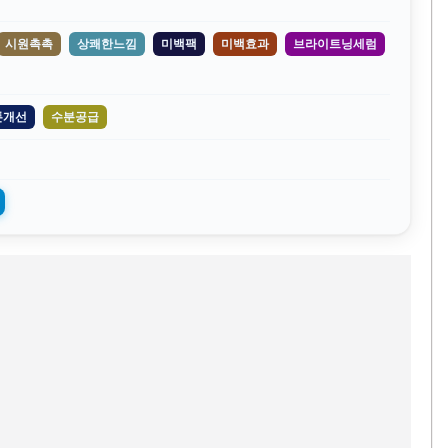
시원촉촉
상쾌한느낌
미백팩
미백효과
브라이트닝세럼
톤개선
수분공급