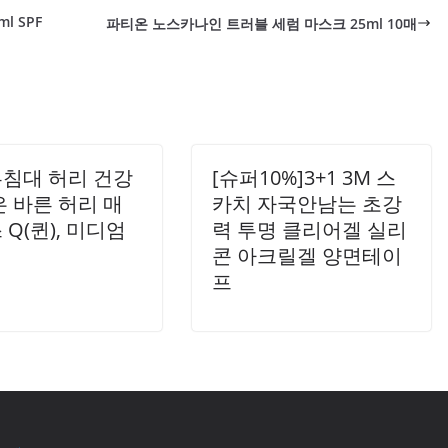
l SPF
파티온 노스카나인 트러블 세럼 마스크 25ml 10매
징입니다. 물에 잘 지워지지 않아 일상적인 외출 시에도 안심
은 가벼운 텍스처로 부담 없이 사용할 수 있으며, 파운데이션
가능합니다. 또한, 이..
침대 허리 건강
[슈퍼10%]3+1 3M 스
은 바른 허리 매
카치 자국안남는 초강
Q(퀸), 미디엄
력 투명 클리어겔 실리
콘 아크릴겔 양면테이
프