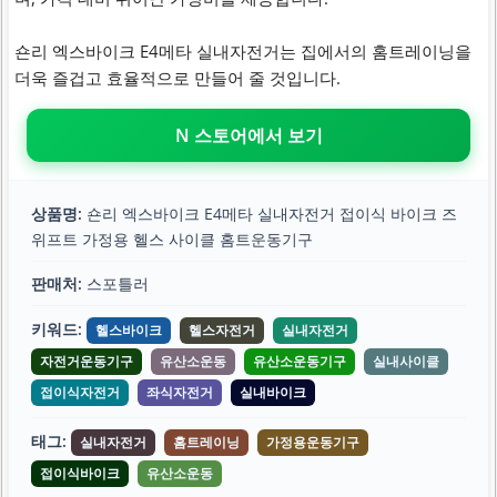
숀리 엑스바이크 E4메타 실내자전거는 집에서의 홈트레이닝을
더욱 즐겁고 효율적으로 만들어 줄 것입니다.
N 스토어에서 보기
상품명:
숀리 엑스바이크 E4메타 실내자전거 접이식 바이크 즈
위프트 가정용 헬스 사이클 홈트운동기구
판매처:
스포틀러
키워드:
헬스바이크
헬스자전거
실내자전거
자전거운동기구
유산소운동
유산소운동기구
실내사이클
접이식자전거
좌식자전거
실내바이크
태그:
실내자전거
홈트레이닝
가정용운동기구
접이식바이크
유산소운동