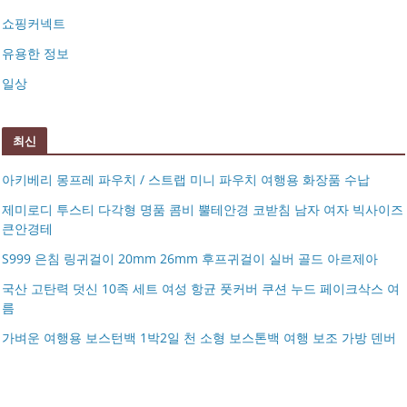
쇼핑커넥트
유용한 정보
일상
최신
아키베리 몽프레 파우치 / 스트랩 미니 파우치 여행용 화장품 수납
제미로디 투스티 다각형 명품 콤비 뿔테안경 코받침 남자 여자 빅사이즈
큰안경테
S999 은침 링귀걸이 20mm 26mm 후프귀걸이 실버 골드 아르제아
국산 고탄력 덧신 10족 세트 여성 항균 풋커버 쿠션 누드 페이크삭스 여
름
아키베리 몽프레 파우치 / 스트랩 미니 파우치 여행용 화장
가벼운 여행용 보스턴백 1박2일 천 소형 보스톤백 여행 보조 가방 덴버
제미로디 투스티 다각형 명품 콤비 뿔테안경 코받침 남자
품 수납
S999 은침 링귀걸이 20mm 26mm 후프귀걸이 실버 골드
여자 빅사이즈 큰안경테
국산 고탄력 덧신 10족 세트 여성 항균 풋커버 쿠션 누드 페
아르제아
가벼운 여행용 보스턴백 1박2일 천 소형 보스톤백 여행 보
이크삭스 여름
거창유기 수공예 주얼리 금 쌍 엥게이지링 커플 우정 모녀
조 가방 덴버
몽블랑 남성 양면벨트 12종 모음 기획전 선물포장 무료각
반지 가락지 5mm