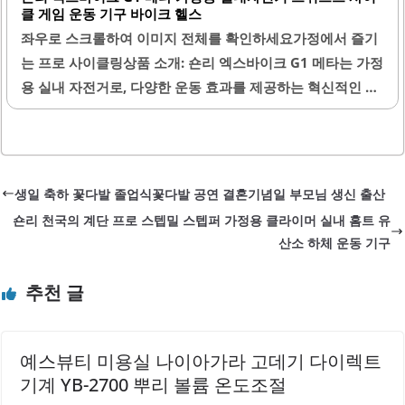
클 게임 운동 기구 바이크 헬스
여줍니다. 기어는 총 14단으로 구성되어 있어 개인의 운동 강
좌우로 스크롤하여 이미지 전체를 확인하세요가정에서 즐기
도에 맞게 조절할 수 있으며, 저강도에서 고강도까지 다양한
는 프로 사이클링상품 소개: 숀리 엑스바이크 G1 메타는 가정
운동이 가능합니다. 특히, 10단 정도로 설정하면 편안하게 유
용 실내 자전거로, 다양한 운동 효과를 제공하는 혁신적인 운
산소 운동을 할 수..
동 기구입니다. 이 제품은 즈위프트와 연동이 가능하여 실내
에서도 생생한 사이클링 경험을 제공합니다. 조립이 간편하
여 누구나 쉽게 설치할 수 있으며, 배송 또한 신속하게 이루어
집니다.소음이 전혀 없고 페달이 부드럽게 움직여 운동 시 편
생일 축하 꽃다발 졸업식꽃다발 공연 결혼기념일 부모님 생신 출산
안한 환경을 제공합니다. 이 자전거는 특히 겨울철 실내 운동
숀리 천국의 계단 프로 스텝밀 스텝퍼 가정용 클라이머 실내 홈트 유
에 적합하여 추운 날씨에도 걱정 없이 운동할 수 있는 장점을
산소 하체 운동 기구
가지고 있습니다. 손잡이와 허리 등받이가 있어 안정적인 자
세로 운동할 수 있으며, 다양한 체형에 맞게 조절이 가능합니
추천 글
다.부모님과 같은 고령자도 쉽게 사용할 수 있도록 설계되어
있어 가족 모두가 함께 운동할 수 있는 기회를..
예스뷰티 미용실 나이아가라 고데기 다이렉트
기계 YB-2700 뿌리 볼륨 온도조절