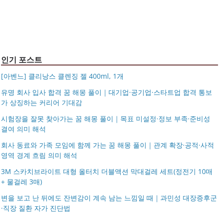
14k 목걸이 20대 여자친구생일선물 100일 기념일 루나 노
인 113834 128135
블라티오
타임리스 라인 42cm(16인치) 기내용 출장용 승무원 노트
시저플립 편광 클립온 선글라스 클립선글라스
북 소형 여행용 캐리어
인기 포스트
[아벤느] 클리낭스 클렌징 젤 400ml, 1개
유명 회사 입사 합격 꿈 해몽 풀이｜대기업·공기업·스타트업 합격 통보
가 상징하는 커리어 기대감
시험장을 잘못 찾아가는 꿈 해몽 풀이｜목표 미설정·정보 부족·준비성
결여 의미 해석
회사 동료와 가족 모임에 함께 가는 꿈 해몽 풀이｜관계 확장·공적·사적
영역 경계 흐림 의미 해석
3M 스카치브라이트 대형 올터치 더블액션 막대걸레 세트(정전기 10매
+ 물걸레 3매)
변을 보고 난 뒤에도 잔변감이 계속 남는 느낌일 때｜과민성 대장증후군
·직장 질환 자가 진단법