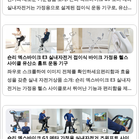
실내자전거는 가정용으로 설계된 접이식 운동 기구로, 유산
소 운동을 효과적으로 지원합니다. 이 제품은 14단계의 정밀
한 강도 조절 기능을 제공하여, 사용자의 운동 수준에 맞춰 쉽
게 조절할 수 있습니다. 부드러운 페달링과 안정적인 성능은
저가형 제품과의 차별점을 명확히 하며, 쾌적한 운동 환경을
제공합니다.소음이 거의 없어 층간소음 걱정 없이 언제든지
숀리 엑스바이크 E3 실내자전거 접이식 바이크 가정용 헬스
운동할 수 있는 장점이 있습니다. 또한, 홈트레이닝을 통해 헬
사이클 유산소 홈트 운동 기구
스장에 가는 번거로움을 덜 수 있으며, 비 오는 날이나 추운
좌우로 스크롤하여 이미지 전체를 확인하세요편리함과 효율
날씨에도 편리하게 운동할 수 있습니다. 디자인 면에서도 화
성을 갖춘 실내 자전거상품 소개: 숀리 엑스바이크 E3 실내자
이트와 골드의 조합이 고급스러움을 더해 거실 인테리어와
전거는 가정용 헬스 사이클로서 뛰어난 기능과 편리함을 제
잘 어울립니다.사용자가 직접 조립할 수 있도록 친절한 설명
공합니다. 이 제품은 접이식 구조로 설계되어 있어 사용하지
서가..
않을 때 간편하게 보관할 수 있습니다. 또한, 안전핀을 통해
안정적으로 접고 펼 수 있으며, 이동 시에도 가벼운 무게로 손
쉽게 옮길 수 있습니다.블루투스 내장 기능이 있어 운동 중 실
시간으로 속도, 시간, 거리 및 파워를 확인할 수 있으며, TV에
숀리 엑스바이크 G1 메타 가정용 실내자전거 즈위프트 사이
연결하면 운동 정보를 화면에서 확인할 수 있어 몰입감을 높