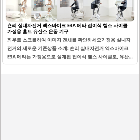
은 공간에서도 부담 없이 사용할 수 있습니다.또한, 이 자전거
는 즈위프트와 호환되어 다양한 실내 운동을 즐길 수 있는 장
점이 있습니다. 조립이 비교적 간단하여 누구나 손쉽게 설치
숀리 실내자전거 엑스바이크 E3A 메타 접이식 헬스 사이클
할 수 있으며, 튼튼한 구조로 안정적인 주행이 가능합니다. 안
가정용 홈트 유산소 운동 기구
장과 핸들은 사용자의 체형에 맞춰 조절할 수 있어 편안한 운
좌우로 스크롤하여 이미지 전체를 확인하세요가정용 실내자
동을 지원합니다.이 자전거는 소음이 적어 집안에서 사용하
전거의 새로운 기준상품 소개: 숀리 실내자전거 엑스바이크
기에 적합하며, 다양한 운동 강도를 설정할 수 있어 초보자부
E3A 메타는 가정용으로 설계된 접이식 헬스 사이클로, 유산
터 숙련자까지 모두에게 적합합니다. 디자인 또한 세련되어
소 운동을 위한 최적의 선택입니다. 이 제품은 슬림한 디자인
인테리어와..
으로 공간을 적게 차지하며, 사용하지 않을 때는 간편하게 접
어서 보관할 수 있습니다. 페달은 부드럽게 작동하며 소음이
거의 없어 새벽이나 늦은 밤에도 부담 없이 운동할 수 있습니
다.14단계의 강도 조절 기능이 있어 개인의 운동 목적이나 컨
디션에 맞춰 세밀하게 조정할 수 있습니다. 계기판에서는 시
간, 칼로리, 거리, 누적거리, 스피드를 한눈에 확인할 수 있어
운동량을 쉽게 체크할 수 있습니다. 또한, 핸드폰이나 패드를
올려놓을 수 있는 선반이 있어 다양한 운동 콘텐츠를 즐기며