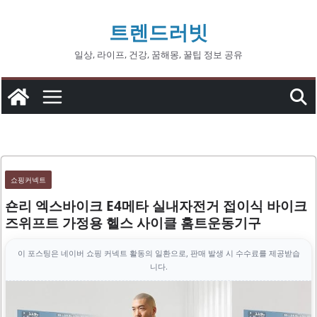
콘
트렌드러빗
텐
츠
일상, 라이프, 건강, 꿈해몽, 꿀팁 정보 공유
로
건
너
뛰
기
쇼핑커넥트
숀리 엑스바이크 E4메타 실내자전거 접이식 바이크
즈위프트 가정용 헬스 사이클 홈트운동기구
이 포스팅은 네이버 쇼핑 커넥트 활동의 일환으로, 판매 발생 시 수수료를 제공받습
니다.