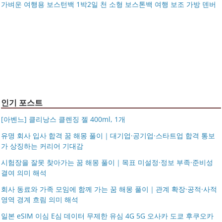
아키베리 몽프레 파우치 / 스트랩 미니 파우치 여행용 화장
가벼운 여행용 보스턴백 1박2일 천 소형 보스톤백 여행 보조 가방 덴버
제미로디 투스티 다각형 명품 콤비 뿔테안경 코받침 남자
품 수납
S999 은침 링귀걸이 20mm 26mm 후프귀걸이 실버 골드
여자 빅사이즈 큰안경테
국산 고탄력 덧신 10족 세트 여성 항균 풋커버 쿠션 누드 페
아르제아
가벼운 여행용 보스턴백 1박2일 천 소형 보스톤백 여행 보
이크삭스 여름
거창유기 수공예 주얼리 금 쌍 엥게이지링 커플 우정 모녀
조 가방 덴버
몽블랑 남성 양면벨트 12종 모음 기획전 선물포장 무료각
반지 가락지 5mm
14k 목걸이 20대 여자친구생일선물 100일 기념일 루나 노
인 113834 128135
블라티오
타임리스 라인 42cm(16인치) 기내용 출장용 승무원 노트
시저플립 편광 클립온 선글라스 클립선글라스
북 소형 여행용 캐리어
인기 포스트
[아벤느] 클리낭스 클렌징 젤 400ml, 1개
유명 회사 입사 합격 꿈 해몽 풀이｜대기업·공기업·스타트업 합격 통보
가 상징하는 커리어 기대감
시험장을 잘못 찾아가는 꿈 해몽 풀이｜목표 미설정·정보 부족·준비성
결여 의미 해석
회사 동료와 가족 모임에 함께 가는 꿈 해몽 풀이｜관계 확장·공적·사적
영역 경계 흐림 의미 해석
일본 eSIM 이심 E심 데이터 무제한 유심 4G 5G 오사카 도쿄 후쿠오카