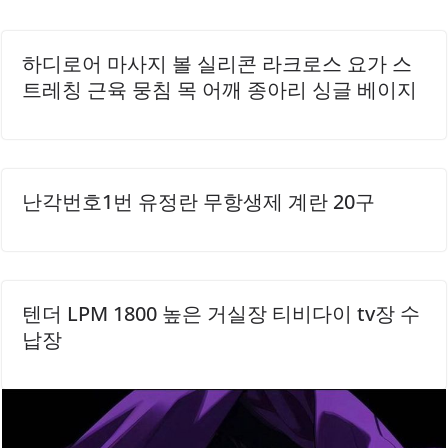
손잡이 구조보다 편리하게 사용할 수 있으며, 버튼 소리가 커
서 집안에서도 쉽게 들립니다.도어락의 잠금 기능은 신뢰성
이 높아, 안전한 주거 환경을 제공합니다. 기존 도어락과의 호
하디로어 마사지 볼 실리콘 라크로스 요가 스
환성도 뛰어나, 교체 시에도..
트레칭 근육 뭉침 목 어깨 종아리 싱글 베이지
난각번호1번 유정란 무항생제 계란 20구
텐더 LPM 1800 높은 거실장 티비다이 tv장 수
납장