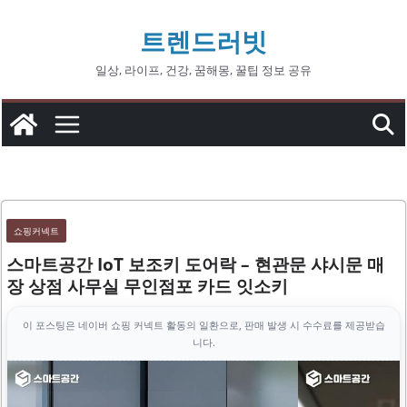
콘
트렌드러빗
텐
츠
일상, 라이프, 건강, 꿈해몽, 꿀팁 정보 공유
로
건
너
뛰
기
쇼핑커넥트
스마트공간 IoT 보조키 도어락 – 현관문 샤시문 매
장 상점 사무실 무인점포 카드 잇소키
이 포스팅은 네이버 쇼핑 커넥트 활동의 일환으로, 판매 발생 시 수수료를 제공받습
니다.