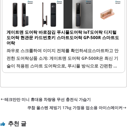
걸이는 특히 더 강력한 자력을 제공하여 무거운 물건도 안정
적으로 걸 수 있습니다.자석의 특성 덕분에 사용자가 원하는
위치에 간편하게 부착할 수 있으며, 필요에 따라 쉽게 이동할
수 있습니다. 이 제품은 열쇠, 마스크, 가벼운 가방 등 일상에
게이트맨 도어락 바로잠김 푸시풀도어락 IoT도어락 디지털
서 자주 사용하는 물건을 정리하는 데 유용합니다. 또한, 반영
도어락 현관문 카드번호키 스마트도어락 GP-500R 스마트도
구적인 특성으로 인해 오랜 시간 동안 사용할 수 있어 경제적
어락
입니다.자석걸이는 설치가 간편하여 못을 박거나 추가적인
좌우로 스크롤하여 이미지 전체를 확인하세요스마트하고 안
도구 없이도 사용할 수 있습니다...
전한 도어락상품 소개: 게이트맨 도어락 GP-500R은 최신 기
술이 적용된 스마트 도어락으로, 푸시풀 방식으로 간편한 잠
금 해제가 가능합니다. 이 제품은 IoT 기능을 지원하여 스마
트폰과 연동할 수 있어, 언제 어디서든 도어락 상태를 확인하
고 제어할 수 있습니다. 카드 번호키와 함께 제공되어, 다양한
출입 방법을 지원합니다.설치 과정에서 친절한 기사님이 상
테크만만 미니 휴대용 차량용 무선 충전식 가습기
세한 작동법을 안내해 주며, 추가 비용 없이 필요한 부품을 설
쿠참 올스텐 제빙기 17kg 가정용 업소용 아이스메이커
치해 주는 점이 큰 장점입니다. 디자인은 깔끔하고 현대적이
며, 다양한 현관문 색상과 잘 어울립니다. 푸시앤풀 방식으로
추천 글