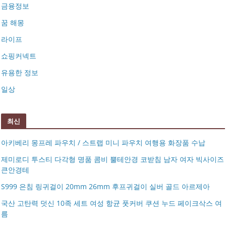
금융정보
꿈 해몽
라이프
쇼핑커넥트
유용한 정보
일상
최신
아키베리 몽프레 파우치 / 스트랩 미니 파우치 여행용 화장품 수납
제미로디 투스티 다각형 명품 콤비 뿔테안경 코받침 남자 여자 빅사이즈
큰안경테
S999 은침 링귀걸이 20mm 26mm 후프귀걸이 실버 골드 아르제아
국산 고탄력 덧신 10족 세트 여성 항균 풋커버 쿠션 누드 페이크삭스 여
름