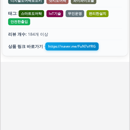
디지털도어락보조키
샷시도어락
와이파이모듈
태그:
스마트도어락
IoT기술
무인운영
편리한설치
안전한출입
리뷰 개수:
184개 이상
상품 링크 바로가기
https://naver.me/FuN7oYRG
➔