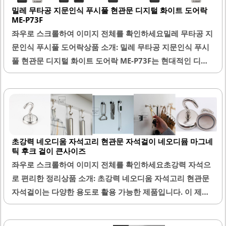
밀레 무타공 지문인식 푸시풀 현관문 디지털 화이트 도어락
ME-P73F
좌우로 스크롤하여 이미지 전체를 확인하세요밀레 무타공 지
문인식 푸시풀 도어락상품 소개: 밀레 무타공 지문인식 푸시
풀 현관문 디지털 화이트 도어락 ME-P73F는 현대적인 디자
인과 뛰어난 기능성을 갖춘 제품입니다. 이 도어락은 무타공
방식으로 설치가 간편하여, 별도의 전문가 없이도 쉽게 설치
할 수 있습니다. 특히, 기존 손잡이만 제거하고 바로 설치할
수 있어 전셋집에서도 부담 없이 사용할 수 있습니다.지문인
식 기능은 매우 높은 인식률을 자랑하며, 손가락을 대는 것만
초강력 네오디움 자석고리 현관문 자석걸이 네오디뮴 마그네
으로도 빠르게 문을 열 수 있어 편리합니다. 푸시풀 핸들은 사
틱 후크 걸이 큰사이즈
용법이 직관적이며, 나갈 때는 밀고 들어올 때는 당기면 되어
좌우로 스크롤하여 이미지 전체를 확인하세요초강력 자석으
사용이 간편합니다. 화이트와 블랙의 조화로운 색상은 다양
로 편리한 정리상품 소개: 초강력 네오디움 자석고리 현관문
한 인테리어와 잘 어울리며, 깔끔한 외관을 제공합니다.소음
자석걸이는 다양한 용도로 활용 가능한 제품입니다. 이 제품
이 거의 없고, 비밀번호 입력 시 보안성이 높아 안심하고 사용
은 강력한 자성을 가지고 있어 현관문, 냉장고, 세탁기 등 다
할 수..
양한 금속 표면에 쉽게 부착할 수 있습니다. 큰 사이즈의 자석