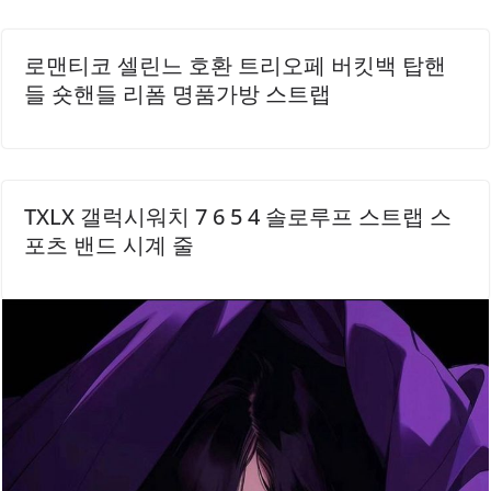
로맨티코 셀린느 호환 트리오페 버킷백 탑핸
들 숏핸들 리폼 명품가방 스트랩
TXLX 갤럭시워치 7 6 5 4 솔로루프 스트랩 스
포츠 밴드 시계 줄