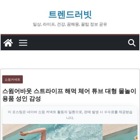
콘
트렌드러빗
텐
츠
일상, 라이프, 건강, 꿈해몽, 꿀팁 정보 공유
로
건
너
뛰
기
쇼핑커넥트
스윔어바웃 스트라이프 해먹 체어 튜브 대형 물놀이
용품 성인 감성
이 포스팅은 네이버 쇼핑 커넥트 활동의 일환으로, 판매 발생 시 수수료를 제공받습
니다.