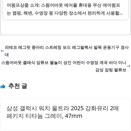
며, 별도의 파우치가 제공되어 보관과 이동이 편리합니다. 색
어펌프상품 소개: 스윔어바웃 에어풀 휴대용 무선 에어펌프
상과 디자인이 세련되어 사용자의 취향을 만족시킵니다.이
는 캠핑, 해변, 수영장 등 다양한 장소에서 편리하게 사용할
제품은 튼튼한 소재로 제작되어 내구성이 뛰어나며, 사용 중
수 있는 제품입니다. 이 제품은 작고 가벼운 디자인으로 휴대
에도 안정적인 느낌을 줍니다. 또한,..
성이 뛰어나며, 언제 어디서나 쉽게 사용할 수 있습니다. 공기
주입과 배출이 간편하여 튜브, 매트 등 다양한 용품에 신속하
게 공기를 넣고 뺄 수 있습니다.특히, 무선 기능을 통해 전원
피테코 레그핏 종아리 스트레칭 보드 레그릴렉서 발목 운동기구 경사
연결 없이도 자유롭게 사용할 수 있어 이동 중에도 매우 유용
대
합니다. 충전식 배터리를 사용하여 한 번의 충전으로 오랜 시
스윔어바웃 클래식 암튜브 물놀이 성인 어린이 수영장 계곡 바다 미니
간 동안 사용할 수 있는 점도 큰 장점입니다. 이 에어펌프는
감성 암링 팔튜브
소음이 다소 있을 수 있지만, 그에 비해 성능이 뛰어나 빠르게
공기를 주입할 수 있습니다.다양한 노즐이 제공되어 여러..
추천 글
삼성 갤럭시 워치 울트라 2025 강화유리 2매
패키지 티타늄 그레이, 47mm