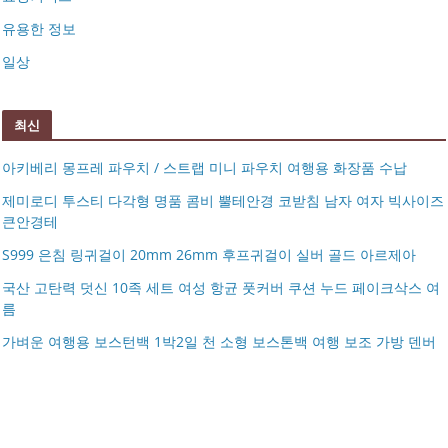
유용한 정보
일상
최신
아키베리 몽프레 파우치 / 스트랩 미니 파우치 여행용 화장품 수납
제미로디 투스티 다각형 명품 콤비 뿔테안경 코받침 남자 여자 빅사이즈
큰안경테
S999 은침 링귀걸이 20mm 26mm 후프귀걸이 실버 골드 아르제아
국산 고탄력 덧신 10족 세트 여성 항균 풋커버 쿠션 누드 페이크삭스 여
름
아키베리 몽프레 파우치 / 스트랩 미니 파우치 여행용 화장
가벼운 여행용 보스턴백 1박2일 천 소형 보스톤백 여행 보조 가방 덴버
제미로디 투스티 다각형 명품 콤비 뿔테안경 코받침 남자
품 수납
S999 은침 링귀걸이 20mm 26mm 후프귀걸이 실버 골드
여자 빅사이즈 큰안경테
국산 고탄력 덧신 10족 세트 여성 항균 풋커버 쿠션 누드 페
아르제아
가벼운 여행용 보스턴백 1박2일 천 소형 보스톤백 여행 보
이크삭스 여름
거창유기 수공예 주얼리 금 쌍 엥게이지링 커플 우정 모녀
조 가방 덴버
몽블랑 남성 양면벨트 12종 모음 기획전 선물포장 무료각
반지 가락지 5mm
14k 목걸이 20대 여자친구생일선물 100일 기념일 루나 노
인 113834 128135
블라티오
타임리스 라인 42cm(16인치) 기내용 출장용 승무원 노트