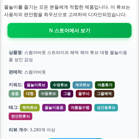
물놀이를 즐기는 모든 분들에게 적합한 제품입니다. 이 튜브는
사용자의 편안함을 최우선으로 고려하여 디자인되었습니다.
N 스토어에서 보기
상품명:
스윔어바웃 스트라이프 해먹 체어 튜브 대형 물놀이용
품 성인 감성
판매처:
스윔어바웃
키워드:
물놀이튜브
수영튜브
계곡튜브
여름휴가
용품
대형
아동튜브
그물
줄무늬
그물해먹
태그:
해먹튜브
물놀이용품
여름필수템
성인용튜브
편안한휴식
리뷰 개수:
3,280개 이상