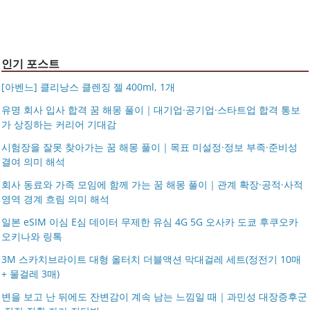
시저플립 편광 클립온 선글라스 클립선글라스
북 소형 여행용 캐리어
인기 포스트
[아벤느] 클리낭스 클렌징 젤 400ml, 1개
유명 회사 입사 합격 꿈 해몽 풀이｜대기업·공기업·스타트업 합격 통보
가 상징하는 커리어 기대감
시험장을 잘못 찾아가는 꿈 해몽 풀이｜목표 미설정·정보 부족·준비성
결여 의미 해석
회사 동료와 가족 모임에 함께 가는 꿈 해몽 풀이｜관계 확장·공적·사적
영역 경계 흐림 의미 해석
일본 eSIM 이심 E심 데이터 무제한 유심 4G 5G 오사카 도쿄 후쿠오카
오키나와 링톡
3M 스카치브라이트 대형 올터치 더블액션 막대걸레 세트(정전기 10매
+ 물걸레 3매)
변을 보고 난 뒤에도 잔변감이 계속 남는 느낌일 때｜과민성 대장증후군