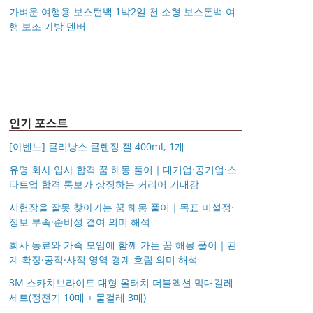
가벼운 여행용 보스턴백 1박2일 천 소형 보스톤백 여
행 보조 가방 덴버
아키베리 몽프레 파우치
제미로디 투스티 다각형
S999 은침 링귀걸이
국산 고탄력 덧신 10족
/ 스트랩 미니 파우치 여
명품 콤비 뿔테안경 코
가벼운 여행용 보스턴백
거창유기 수공예 주얼리
20mm 26mm 후프귀걸
세트 여성 항균 풋커버
행용 화장품 수납
받침 남자 여자 빅사이
몽블랑 남성 양면벨트
14k 목걸이 20대 여자친
1박2일 천 소형 보스톤
금 쌍 엥게이지링 커플
이 실버 골드 아르제아
쿠션 누드 페이크삭스
즈 큰안경테
시저플립 편광 클립온
타임리스 라인 42cm(16
12종 모음 기획전 선물
구생일선물 100일 기념
백 여행 보조 가방 덴버
우정 모녀 반지 가락지
여름
선글라스 클립선글라스
인치) 기내용 출장용 승
포장 무료각인 113834
일 루나 노블라티오
5mm
무원 노트북 소형 여행
128135
용 캐리어
인기 포스트
[아벤느] 클리낭스 클렌징 젤 400ml, 1개
유명 회사 입사 합격 꿈 해몽 풀이｜대기업·공기업·스
타트업 합격 통보가 상징하는 커리어 기대감
시험장을 잘못 찾아가는 꿈 해몽 풀이｜목표 미설정·
정보 부족·준비성 결여 의미 해석
회사 동료와 가족 모임에 함께 가는 꿈 해몽 풀이｜관
계 확장·공적·사적 영역 경계 흐림 의미 해석
3M 스카치브라이트 대형 올터치 더블액션 막대걸레
세트(정전기 10매 + 물걸레 3매)