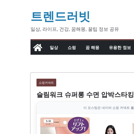
콘
트렌드러빗
텐
츠
로
일상, 라이프, 건강, 꿈해몽, 꿀팁 정보 공유
건
너
일상
쇼핑
꿈 해몽
유용한 정보
뛰
기
쇼핑커넥트
슬림워크 슈퍼롱 수면 압박스타킹
이 포스팅은 네이버 쇼핑 커넥트 활