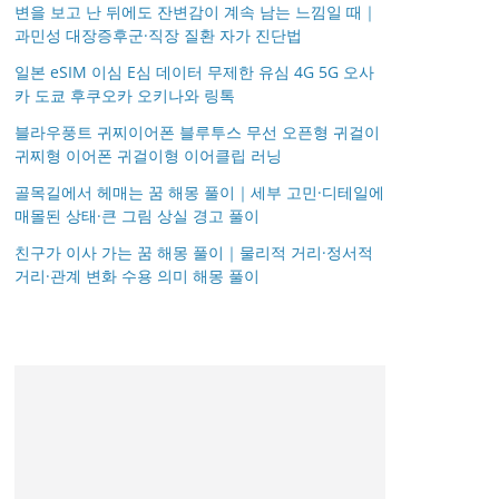
변을 보고 난 뒤에도 잔변감이 계속 남는 느낌일 때｜
과민성 대장증후군·직장 질환 자가 진단법
일본 eSIM 이심 E심 데이터 무제한 유심 4G 5G 오사
카 도쿄 후쿠오카 오키나와 링톡
블라우풍트 귀찌이어폰 블루투스 무선 오픈형 귀걸이
귀찌형 이어폰 귀걸이형 이어클립 러닝
골목길에서 헤매는 꿈 해몽 풀이｜세부 고민·디테일에
매몰된 상태·큰 그림 상실 경고 풀이
친구가 이사 가는 꿈 해몽 풀이｜물리적 거리·정서적
거리·관계 변화 수용 의미 해몽 풀이