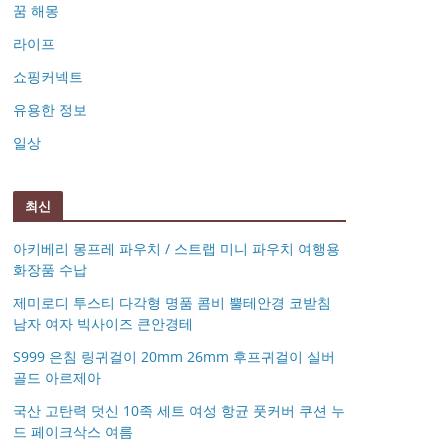
꿈 해몽
라이프
쇼핑커넥트
유용한 정보
일상
최신
아키베리 몽프레 파우치 / 스트랩 미니 파우치 여행용
화장품 수납
제미로디 투스티 다각형 명품 콤비 뿔테안경 코받침
남자 여자 빅사이즈 큰안경테
S999 은침 링귀걸이 20mm 26mm 후프귀걸이 실버
골드 아르제아
국산 고탄력 덧신 10족 세트 여성 항균 풋커버 쿠션 누
드 페이크삭스 여름