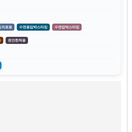
킹의료용
수면용압박스타킹
수면압박스타킹
종
편안한착용