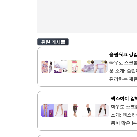
관련 게시물
슬림워크 강
좌우로 스크롤
품 소개: 슬
관리하는 제품
어 편안한 착
지 부드럽게 
렉스하이 압
서 유명한 브
좌우로 스크
점에서 인기가 
소개: 렉스
바 있습니다.
동이 많은 분
다.또한, 발
적절한 압박
제공합니다. 