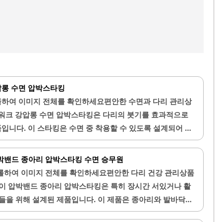
압롱 수면 압박스타킹
하여 이미지 전체를 확인하세요편안한 수면과 다리 관리상
림워크 강압롱 수면 압박스타킹은 다리의 붓기를 효과적으로
입니다. 이 스타킹은 수면 중 착용할 수 있도록 설계되어 있
용감을 제공합니다. 단계적 압박 설계로 발목부터 허벅지까
압박하여, 다리의 피로를 덜어주는 데 도움을 줍니다.일본에
박밴드 종아리 압박스타킹 수면 승무원
랜드로, 품질과 효과가 입증된 제품입니다. 올리브영과 면세
롤하여 이미지 전체를 확인하세요편안한 다리 건강 관리상품
높으며, Glowpick에서 바디 슬리밍 만족도 95%를 기록한
하이 압박밴드 종아리 압박스타킹은 특히 장시간 서있거나 활
 착용 시 압박감이 적당하여 편안하게 수면을 취할 수 있습니
들을 위해 설계된 제품입니다. 이 제품은 종아리와 발바닥에
가락과 허벅지 부분에서 압박감이 적어 자연스러운 착용감을
을 제공하여 피로감을 줄여줍니다. 착용감이 우수하며, 마감
긴 길이로 설계되어 종아리부터 허벅지까지 충분히 커버할