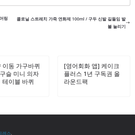
게 착용할 수 있습니다. 센시안 릴렉스 메디슬리머는 특히
 상세히 설명드리겠습니다. 그럼 지금부터 동남아시아의 베스
직업군에 적합하여, 장시간 서 있는 경우에도 다리의 피로를
습니다. 1. 발리, 인도네시아 발리는 인도네시아에서 가장
 제품은 의료기기..
이어링
콜로닐 스트레치 가죽 연화제 100ml / 구두 신발 길들임 발
운 해변과 풍부한 문화가 어우러진 휴양지입니다. 이곳에서는
볼 늘리기
스 테라스와 다양한 수공예품을 만나볼 수 있습니다. 또한,
어 몸과 마음을 치유할 수 있는 공간이 마련되어 있습니다.
언제 방문하셔도..
 이동 가구바퀴
[영어회화 앱] 케이크
4구슬 미니 의자
플러스 1년 구독권 올
 테이블 바퀴
라운드팩
프레스
.