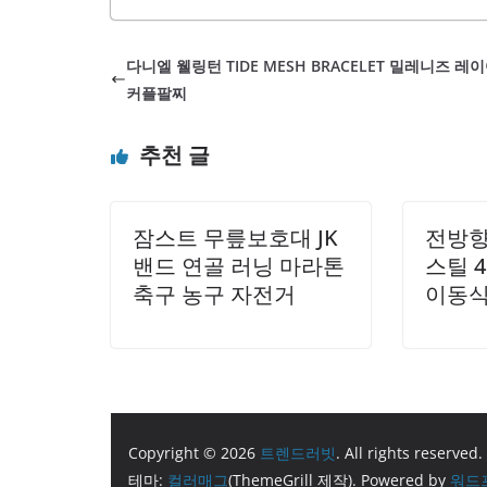
철에도 쾌적하
며, 각 지역의 특징과 매력을
서서 일하는 
트 휴양지들을 살펴보도록 하겠
덜어줍니다.이
다니엘 웰링턴 TIDE MESH BRACELET 밀레니즈 레
유명한 섬 중 하나로, 아름다
커플팔찌
세계적으로 유명한 우붓의 라이
다양한 스파와 요가 수업이 있
추천 글
발리의 기후는 연중 따뜻하여 
잠스트 무릎보호대 JK
전방향
밴드 연골 러닝 마라톤
스틸 
축구 농구 자전거
이동식
Copyright © 2026
트렌드러빗
. All rights reserved.
테마:
컬러매그
(ThemeGrill 제작). Powered by
워드