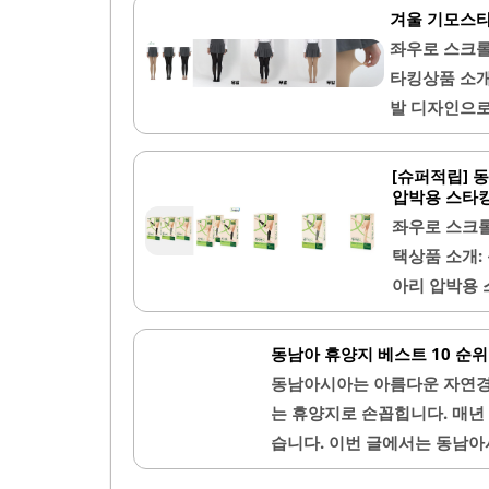
이 뛰어나 오
겨울 기모스타
수 있습니다.
리의 붓기를 
좌우로 스크롤
습니다.재질이
고민하는 분
타킹상품 소개
인의 체형에 
발 디자인으로
유지하여 지
80데니아와 
하여 재구매율
니다. 150
[슈퍼적립] 
있으며, 일상
도 다리가 두
압박용 스타킹
중에도 착용할
계절 내내 무
좌우로 스크
니다. 색상은
택상품 소개:
일링이 가능합
아리 압박용 
공하며, 색상
형에 적합합니
올 뜯김이 발
줄여주는 효과
동남아 휴양지 베스트 10 순
리로 사용 가능
제공합니다. 
동남아시아는 아름다운 자연경
능합니다. 또
는 휴양지로 손꼽힙니다. 매년
있습니다.사
습니다. 이번 글에서는 동남아
험할 수 있습
히 소개하겠습니다. 이 리스