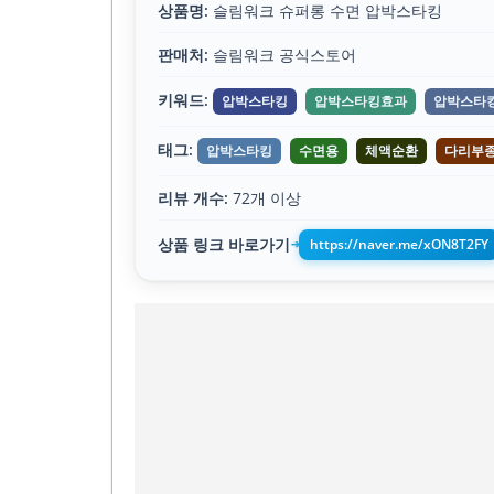
상품명:
슬림워크 슈퍼롱 수면 압박스타킹
판매처:
슬림워크 공식스토어
키워드:
압박스타킹
압박스타킹효과
압박스타
태그:
압박스타킹
수면용
체액순환
다리부
리뷰 개수:
72개 이상
상품 링크 바로가기
https://naver.me/xON8T2FY
➔