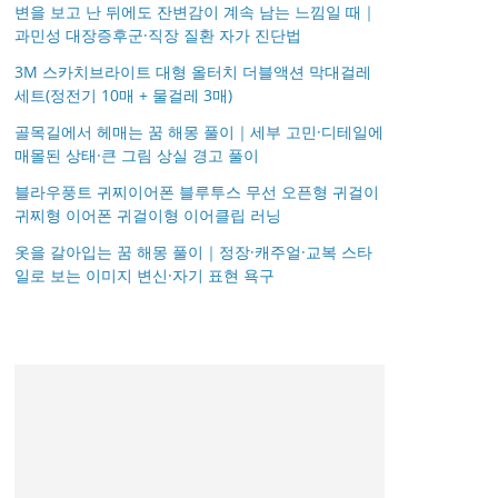
변을 보고 난 뒤에도 잔변감이 계속 남는 느낌일 때｜
과민성 대장증후군·직장 질환 자가 진단법
3M 스카치브라이트 대형 올터치 더블액션 막대걸레
세트(정전기 10매 + 물걸레 3매)
골목길에서 헤매는 꿈 해몽 풀이｜세부 고민·디테일에
매몰된 상태·큰 그림 상실 경고 풀이
블라우풍트 귀찌이어폰 블루투스 무선 오픈형 귀걸이
귀찌형 이어폰 귀걸이형 이어클립 러닝
옷을 갈아입는 꿈 해몽 풀이｜정장·캐주얼·교복 스타
일로 보는 이미지 변신·자기 표현 욕구