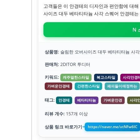
고객들은 이 안경테의 디자인과 편안함에 대해 
사이즈 대두 베타티타늄 사각 스퀘어 안경테는
N
상품명:
슬림한 오버사이즈 대두 베타티타늄 사각
판매처:
2DITOR 투디터
키워드:
캐주얼한스타일
복고스타일
사각안경
가벼운안경테
간편한스타일
패피들이애정하는
태그:
안경테
베타티타늄
가벼운안경
사각
리뷰 개수:
157개 이상
상품 링크 바로가기
https://naver.me/xtNFw6IC
➔