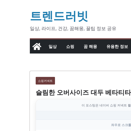
콘
트렌드러빗
텐
츠
로
일상, 라이프, 건강, 꿈해몽, 꿀팁 정보 공유
건
너
일상
쇼핑
꿈 해몽
유용한 정보
뛰
기
쇼핑커넥트
슬림한 오버사이즈 대두 베타티타
이 포스팅은 네이버 쇼핑 커넥트 활
좌우로 스크롤