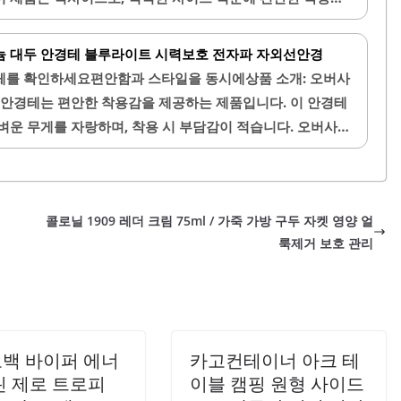
교환이나 렌즈 변경이 용이합니다. 디자인적으로도 세련되어
 무게로 장시간 착용해도 불편함이 적습니다.내구성이 뛰어난
합합니다.이 안경테는 저렴한..
 변형이나 손상이 적습니다. 다양한 렌즈 옵션을 선택할 수
늄 대두 안경테 블루라이트 시력보호 전자파 자외선안경
 수 있습니다. 실리콘 코 받침이 포함되어 있어 착용 시 안
체를 확인하세요편안함과 스타일을 동시에상품 소개: 오버사
자인으로 일상적인 패션 아이템으로도 활용 가능합니다. 여러
 안경테는 편안한 착용감을 제공하는 제품입니다. 이 안경테
 맞게 선택할 수 있습니다. 가격 대비 뛰어난 품질로 가성비
벼운 무게를 자랑하며, 착용 시 부담감이 적습니다. 오버사이
 고객 서비스가 친절하여 만족스러운 쇼핑 경험을 제공합니
감싸주어 안정감을 주며, 다양한 얼굴형에 잘 어울립니다.또
 기능이 있어 전자기기 사용 시 눈을 보호하는 데 도움을 줍
고 있어 야외 활동 시에도 안심하고 착용할 수 있습니다. 내
콜로닐 1909 레더 크림 75ml / 가죽 가방 구두 자켓 영양 얼
용에서 쉽게 손상되지 않는 특성을 가지고 있습니다.이 안경
룩제거 보호 관리
며, 무난한 디자인으로 어떤 옷차림에도 잘 어울립니다. 실리
용 시 미끄러짐이 적고, 안정적인 착용감을 제공합니다. 또
백 바이퍼 에너
카고컨테이너 아크 테
린 제로 트로피
이블 캠핑 원형 사이드