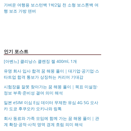
가벼운 여행용 보스턴백 1박2일 천 소형 보스톤백 여
행 보조 가방 덴버
아키베리 몽프레 파우치
제미로디 투스티 다각형
S999 은침 링귀걸이
국산 고탄력 덧신 10족
/ 스트랩 미니 파우치 여
명품 콤비 뿔테안경 코
가벼운 여행용 보스턴백
거창유기 수공예 주얼리
20mm 26mm 후프귀걸
세트 여성 항균 풋커버
행용 화장품 수납
받침 남자 여자 빅사이
몽블랑 남성 양면벨트
14k 목걸이 20대 여자친
1박2일 천 소형 보스톤
금 쌍 엥게이지링 커플
이 실버 골드 아르제아
쿠션 누드 페이크삭스
즈 큰안경테
시저플립 편광 클립온
타임리스 라인 42cm(16
12종 모음 기획전 선물
구생일선물 100일 기념
백 여행 보조 가방 덴버
우정 모녀 반지 가락지
여름
선글라스 클립선글라스
인치) 기내용 출장용 승
포장 무료각인 113834
일 루나 노블라티오
5mm
무원 노트북 소형 여행
128135
용 캐리어
인기 포스트
[아벤느] 클리낭스 클렌징 젤 400ml, 1개
유명 회사 입사 합격 꿈 해몽 풀이｜대기업·공기업·스
타트업 합격 통보가 상징하는 커리어 기대감
시험장을 잘못 찾아가는 꿈 해몽 풀이｜목표 미설정·
정보 부족·준비성 결여 의미 해석
일본 eSIM 이심 E심 데이터 무제한 유심 4G 5G 오사
카 도쿄 후쿠오카 오키나와 링톡
회사 동료와 가족 모임에 함께 가는 꿈 해몽 풀이｜관
계 확장·공적·사적 영역 경계 흐림 의미 해석