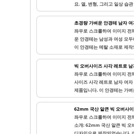
요. 열, 변형, 그리고 일상 
잘 이해하면 예방과 관리에 큰 
도 있는데, 시도할 때 주의점도
초경량 가벼운 안경테 남자 여
벌어지는 주요 원인안경테가 벌
좌우로 스크롤하여 이미지 전
한 원인 중 하나는 열에 의한
운 안경테는 남성과 여성 모두
쉽게 변형될 수 있어요. 예를 
이 안경테는 메탈 소재로 제작
안함을 제공하며, 코받침이 
얼굴형에 잘 어울리며, 심플하
빅 오버사이즈 사각 레트로 남
짐 차단 렌즈와 함께 사용하면
좌우로 스크롤하여 이미지 전
제품은 다양한 색상으로 제공되
사이즈 사각 레트로 남자 여자
한, 안경테의 얇은 디자인은 
제품입니다. 이 안경테는 가벼
수합니다. 고객의 다양한 요구
합니다. 또한, 오버사이즈 디
제품입니다. 안경을..
풍의 매력을 더해줍니다.안경
62mm 국산 알큰 빅 오버사
성이 뛰어납니다. 다양한 사이
좌우로 스크롤하여 이미지 전
니다. 이 제품은 모니터 작업
소개: 62mm 국산 알큰 빅
자외선 차단 기능이 있어 야외 
디자인으로 제작되었습니다. 이