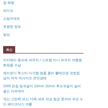
꿈 해몽
라이프
쇼핑커넥트
유용한 정보
일상
최신
아키베리 몽프레 파우치 / 스트랩 미니 파우치 여행용
화장품 수납
제미로디 투스티 다각형 명품 콤비 뿔테안경 코받침
남자 여자 빅사이즈 큰안경테
S999 은침 링귀걸이 20mm 26mm 후프귀걸이 실버
골드 아르제아
국산 고탄력 덧신 10족 세트 여성 항균 풋커버 쿠션 누
드 페이크삭스 여름