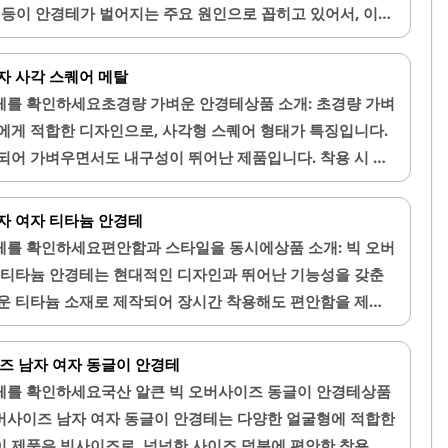
습관 등이 안경테가 벌어지는 주요 원인으로 꼽히고 있어서, 이를
도움이 된답니다. 게다가 집에서 할 수 있는 임시 교정 방법
 꼭 알아두셔야 해요. 이제 차근차근 살펴볼게요!1. 안경테가
자 사각 스퀘어 메탈
어지는 데는 여러 가지 주요 원인이 있어요. 먼저, 가장 흔
체를 확인하세요초경량 가벼운 안경테상품 소개: 초경량 가벼
 변형입니다. 플라스틱 재질의 안경테는 특히 뜨거운 환경에서
에게 적합한 디자인으로, 사각형 스퀘어 형태가 특징입니다.
들어 차량 내부에 장시간 안경을 방치하거나 뜨거운..
되어 가벼우면서도 내구성이 뛰어난 제품입니다. 착용 시 편
부드럽게 설계되어 장시간 착용해도 부담이 적습니다.다양한
면서도 세련된 디자인으로 스타일을 한층 높여줍니다. 빛번
자 여자 티타늄 안경테
 운전 시에도 시야를 더욱 선명하게 유지할 수 있습니다. 이
체를 확인하세요편안함과 스타일을 동시에상품 소개: 빅 오버
어 개인의 취향에 맞게 선택할 수 있는 장점이 있습니다.또
 티타늄 안경테는 현대적인 디자인과 뛰어난 기능성을 갖춘
얼굴을 더욱 돋보이게 하며, 가벼운 무게 덕분에 착용감이 우
운 티타늄 소재로 제작되어 장시간 착용해도 편안함을 제공
에 부응하기 위해, 이 안경테는 실용성과 스타일을 모두 갖춘
자인은 얼굴형에 관계없이 다양한 스타일에 잘 어울리며, 복고
테의 탄력성과 복원력은 우수하여 일상적인 사용에서도 내구
이즈 남자 여자 동글이 안경테
즈 옵션이 제공되어 개인의 얼굴 크기에 맞춰 선택할 수 있습
체를 확인하세요국산 알큰 빅 오버사이즈 동글이 안경테상품
이나 운전 시에도 적합하여 시야를 넓혀주는 효과가 있습니다.
 오버사이즈 남자 여자 동글이 안경테는 다양한 얼굴형에 적합한
활동 시에도 유용하게 사용될 수 있습니다. 또한, 다양한 렌
 제품은 빅사이즈로, 넉넉한 사이즈 덕분에 편안한 착용감