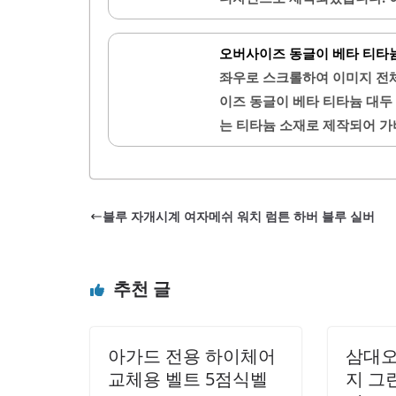
즈와의 호환성이 뛰어나며, 
을 제공합니다. 또한, 가벼운
패션 아이템으로 활용하기에 적
소재로 제작되어 오랜 사용에도
오버사이즈 동글이 베타 티타
있어 개인의 시력에 맞게 조정할
좌우로 스크롤하여 이미지 전
정감을 더해줍니다.세련된 디
이즈 동글이 베타 티타늄 대두
가지 색상 옵션이 있어 취향에
는 티타늄 소재로 제작되어 가
가 우수합니다.배송이 빠르며,
즈 디자인은 얼굴을 부드럽게 
다...
한, 이 제품은 블루라이트 차단
니다. 자외선 차단 기능도 갖추
블루 자개시계 여자메쉬 워치 럼튼 하버 블루 실버
구성이 뛰어나고, 일상적인 사
은 다양한 스타일과 잘 어울리
콘 코받침이 적용되어 있어 착
추천 글
한,..
아가드 전용 하이체어
삼대오
교체용 벨트 5점식벨
지 그