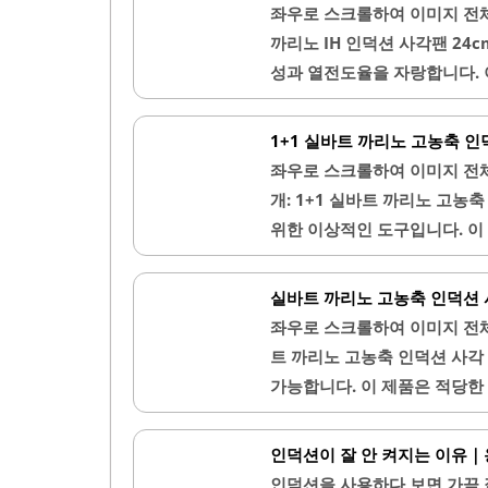
공합니다. 이 제품은 인덕션과
좌우로 스크롤하여 이미지 전
다. 실바트 까리노 프라이팬은
까리노 IH 인덕션 사각팬 2
유지됩니다.디자인 또한 세련되
성과 열전도율을 자랑합니다. 
요리에도 적합하여 혼자 사는 
상이 적습니다. 두께감이 있어
이..
을 극대화합니다.넉넉한 사이즈
1+1 실바트 까리노 고농축 
수 있도록 도와줍니다. 깊이감
좌우로 스크롤하여 이미지 전
어납니다. 기름 없이도 부드럽
개: 1+1 실바트 까리노 고농
적합합니다.손잡이는 그립감이 
위한 이상적인 도구입니다. 
가성비가 뛰어나며, 가격 대비
디자인으로, 사각 형태가 음식
인해 음식이 잘..
로, 높은 품질과 신뢰성을 자
실바트 까리노 고농축 인덕션 
예열 속도가 빠릅니다. 손잡이
좌우로 스크롤하여 이미지 전
안한 느낌을 제공합니다. 나무
트 까리노 고농축 인덕션 사각
것이 좋습니다.내부 모서리가 
가능합니다. 이 제품은 적당한
이합니다. 이 프라이팬은 계란
수 있도록 설계되었습니다. 특히
잡기가 용이합니다.1~2인 가
인덕션이 잘 안 켜지는 이유｜
반찬을 조리하는 데 매우 유용
인덕션을 사용하다 보면 가끔 