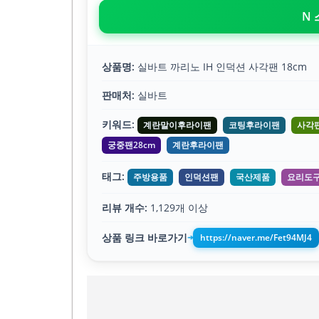
N
상품명:
실바트 까리노 IH 인덕션 사각팬 18cm
판매처:
실바트
키워드:
계란말이후라이팬
코팅후라이팬
사각
궁중팬28cm
계란후라이팬
태그:
주방용품
인덕션팬
국산제품
요리도
리뷰 개수:
1,129개 이상
상품 링크 바로가기
https://naver.me/Fet94MJ4
➔