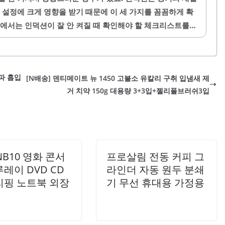
. 중불 이상의 열을 사용할 경우 타는 현상이 발생할 수 있
 설정에 크게 영향을 받기 때문에 이 세 가지를 꼼꼼하게 확
것이 좋습니다.사용 후에는 부드러운 수세미로 세척하여 코팅
글에서는 인덕션이 잘 안 켜질 때 확인해야 할 체크리스트를
니다. 이 팬은 공간을 적게 차지하여..
션 사용에 어려움이 있으신 분들은 꼭 참고하시면 좋아요.1.
인덕션은 자기장을 이용해서 열을 발생시키기 때문에 용기의
요. 철이나 주철, 자기 재질의 용기는 인덕션에서 빠르고 효
파 흡입
[N배송] 덴티메이트 뉴 1450 고불소 유칼리 구취 입냄새 제
 잘 작동해요. 하지만 알루미늄, 스테인리스 중 일부, 유리
거 치약 150g 대용량 3+3입+젤리풀브러쉬3입
션에서 인식이 잘 안 되거나 열 전달이 느려서 작동하지 않을
NB10 영화 콘서
프로살림 전동 커피 그
레이 DVD CD
라인더 자동 원두 분쇄
리핑 노트북 외장
기 무선 휴대용 가정용