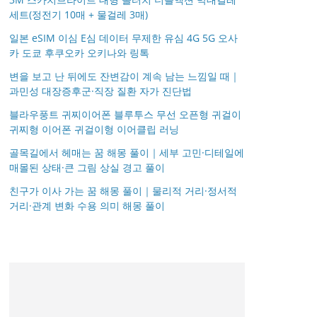
세트(정전기 10매 + 물걸레 3매)
일본 eSIM 이심 E심 데이터 무제한 유심 4G 5G 오사
카 도쿄 후쿠오카 오키나와 링톡
변을 보고 난 뒤에도 잔변감이 계속 남는 느낌일 때｜
과민성 대장증후군·직장 질환 자가 진단법
블라우풍트 귀찌이어폰 블루투스 무선 오픈형 귀걸이
귀찌형 이어폰 귀걸이형 이어클립 러닝
골목길에서 헤매는 꿈 해몽 풀이｜세부 고민·디테일에
매몰된 상태·큰 그림 상실 경고 풀이
친구가 이사 가는 꿈 해몽 풀이｜물리적 거리·정서적
거리·관계 변화 수용 의미 해몽 풀이