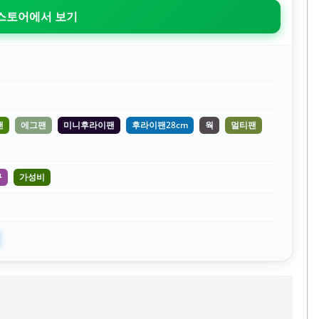
 스토어에서 보기
팬
에그팬
미니후라이팬
후라이팬28cm
웍
멀티팬
구
가성비