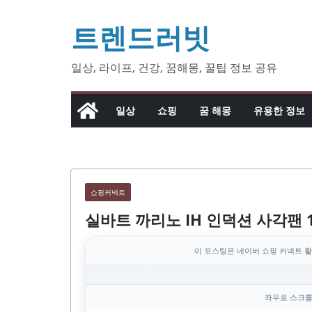
콘
트렌드러빗
텐
츠
로
일상, 라이프, 건강, 꿈해몽, 꿀팁 정보 공유
건
너
일상
쇼핑
꿈 해몽
유용한 정보
뛰
기
쇼핑커넥트
실바트 까리노 IH 인덕션 사각팬 
이 포스팅은 네이버 쇼핑 커넥트 활
좌우로 스크롤