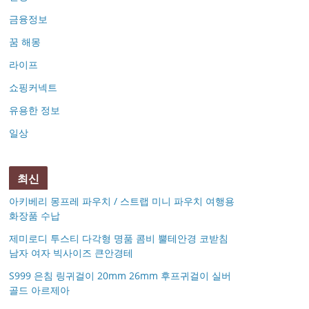
금융정보
꿈 해몽
라이프
쇼핑커넥트
유용한 정보
일상
최신
아키베리 몽프레 파우치 / 스트랩 미니 파우치 여행용
화장품 수납
제미로디 투스티 다각형 명품 콤비 뿔테안경 코받침
남자 여자 빅사이즈 큰안경테
S999 은침 링귀걸이 20mm 26mm 후프귀걸이 실버
골드 아르제아