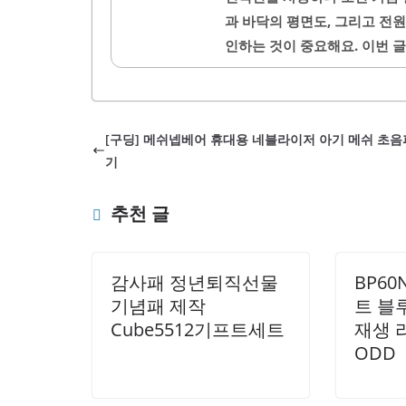
이 덜 달라붙는 효과가 있습니다
과 바닥의 평면도, 그리고 전원
으므로 중약불에서 사용하는 
인하는 것이 중요해요. 이번 
을 보호하면 오랜 사용이 가능합
자세히 알려드리려 해요. 인덕
인덕션용 용기 재질 확인하기
재질이 정말 중요한 역할을 해
[구딩] 메쉬넵베어 휴대용 네블라이저 아기 메쉬 초음
율적으로 열을 전달할 수 있어서
기
나 세라믹 재질의 용기는 인덕
수 있어요.따라서..
추천 글
감사패 정년퇴직선물
BP60
기념패 제작
트 블루
Cube5512기프트세트
재생 
ODD