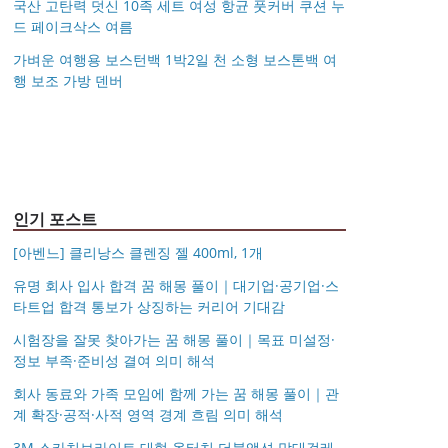
국산 고탄력 덧신 10족 세트 여성 항균 풋커버 쿠션 누
드 페이크삭스 여름
가벼운 여행용 보스턴백 1박2일 천 소형 보스톤백 여
행 보조 가방 덴버
아키베리 몽프레 파우치
제미로디 투스티 다각형
S999 은침 링귀걸이
국산 고탄력 덧신 10족
/ 스트랩 미니 파우치 여
명품 콤비 뿔테안경 코
가벼운 여행용 보스턴백
거창유기 수공예 주얼리
20mm 26mm 후프귀걸
세트 여성 항균 풋커버
행용 화장품 수납
받침 남자 여자 빅사이
몽블랑 남성 양면벨트
14k 목걸이 20대 여자친
1박2일 천 소형 보스톤
금 쌍 엥게이지링 커플
이 실버 골드 아르제아
쿠션 누드 페이크삭스
즈 큰안경테
시저플립 편광 클립온
타임리스 라인 42cm(16
12종 모음 기획전 선물
구생일선물 100일 기념
백 여행 보조 가방 덴버
우정 모녀 반지 가락지
여름
선글라스 클립선글라스
인치) 기내용 출장용 승
포장 무료각인 113834
일 루나 노블라티오
5mm
무원 노트북 소형 여행
128135
용 캐리어
인기 포스트
[아벤느] 클리낭스 클렌징 젤 400ml, 1개
유명 회사 입사 합격 꿈 해몽 풀이｜대기업·공기업·스
타트업 합격 통보가 상징하는 커리어 기대감
시험장을 잘못 찾아가는 꿈 해몽 풀이｜목표 미설정·
정보 부족·준비성 결여 의미 해석
회사 동료와 가족 모임에 함께 가는 꿈 해몽 풀이｜관
계 확장·공적·사적 영역 경계 흐림 의미 해석
3M 스카치브라이트 대형 올터치 더블액션 막대걸레