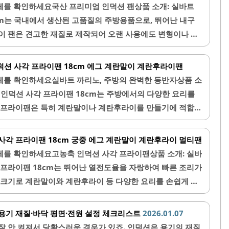
 호환되며, 빠른 가열이 가능하여 효율적인 요리가 가능합니
체를 확인하세요국산 프리미엄 인덕션 팬상품 소개: 실바트
 내구성이 뛰어나며, 오랜 사용에도 변형이 적고 코팅이 잘
4cm는 국내에서 생산된 고품질의 주방용품으로, 뛰어난 내구
어 주방의 분위기를 한층 높여줍니다. 이 프라이팬은 1인분
이 팬은 견고한 재질로 제작되어 오랜 사용에도 변형이나 손
분들에게도 매우 유용합니다. 다양한 요리를 시도할 수 있는
 강한 불에서도 타지 않고, 고르게 열이 전달되어 요리의 맛
는 계란말이, 볶음요리, 파스타 등 다양한 요리를 손쉽게 할
인덕션 사각 프라이팬 18cm 에그 계란말이 계란후라이팬
이 있어 국물 요리도 가능하며, 멀티팬으로서의 활용성이 뛰
체를 확인하세요실바트 까리노, 주방의 완벽한 동반자상품 소
게 구워지는 특성 덕분에 건강한 요리를 추구하는 분들에게
축 인덕션 사각 프라이팬 18cm는 주방에서의 다양한 요리를
좋고 미끄럽지 않아 편안하게 사용할 수 있습니다. 이 팬은
이 프라이팬은 특히 계란말이나 계란후라이를 만들기에 적합한
 높은 품질을 제공합니다. 또한, 스크래치에 강한 코팅으로
의 모양을 잡는 데 도움을 줍니다. 메이드 인 코리아 제품으
랑합니다.뛰어난 코팅력 덕분에 음식이 잘 달라붙지 않으며,
사각 프라이팬 18cm 궁중 에그 계란말이 계란후라이 멀티팬
는 부드러운 나무로 제작되어 그립감이 우수하고, 사용 시 편
체를 확인하세요고농축 인덕션 사각 프라이팬상품 소개: 실바
 손잡이는 물에 오래 담가두지 않고 즉시 세척 후 말려주는
 프라이팬 18cm는 뛰어난 열전도율을 자랑하여 빠른 조리가
둥글게 디자인되어 있어 음식물이 잘 끼지 않으며, 세척이 용
 크기로 계란말이와 계란후라이 등 다양한 요리를 손쉽게 할
말이 외에도 다양한 요리에 활용할 수 있어 데일리..
, 초보자도 쉽게 사용할 수 있는 디자인으로, 요리 시 모양
구나 자취하시는 분들께 적합한 사이즈로, 스팸이나 간단한
용기 재질·바닥 평면·전원 설정 체크리스트
2026.01.07
합니다. 팬의 예열 시 약불에서 기름을 충분히 둘러주면 음식
잘 안 켜져서 당황스러운 경우가 있죠. 인덕션은 용기의 재질