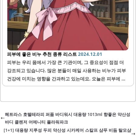
피부에 좋은 비누 추천 종류 리스트
2024.12.01
피부는 우리 몸에서 가장 큰 기관이며, 그 중요성이 점점 더
강조되고 있습니다. 많은 분들이 매일 사용하는 비누가 피부
건강에 미치는 영향을 간과하고 있는데요. 오늘은 피부에 좋
은 비누의 종류를 소개해드리려고 합니다. 다양한 성분과 기
능을 가진 비누들이 많지만, 어떤 내용을 평가 기준으로 삼아
야 하는지, 그리고 어떤 제품이 어떤 피부 타입에 적합한지에
대해 전문가의 관점에서 자세히 알아보겠습니다. 천연 비누
헤트라스 호텔테라피 퍼퓸 바디워시 대용량 1013ml 향좋은 약산성
의 장점 천연 비누는 화학 성분이 적거나 전혀 없는 제품으로,
바디 클렌저 어메니티 플라워파크
피부에 자극을 최소화하는 데 큰 장점을 가지고 있습니다. 보
[1+1] 대용량 지루성 두피 약산성 시카케어 스칼프 샴푸 비듬 탈모샴
통 식물성 오일이나 동물성 지방, 천연 에센셜 오일로 제작되