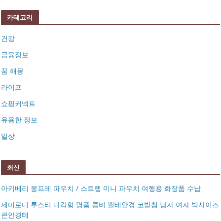
카테고리
건강
금융정보
꿈 해몽
라이프
쇼핑커넥트
유용한 정보
일상
최신
아키베리 몽프레 파우치 / 스트랩 미니 파우치 여행용 화장품 수납
제미로디 투스티 다각형 명품 콤비 뿔테안경 코받침 남자 여자 빅사이즈
큰안경테