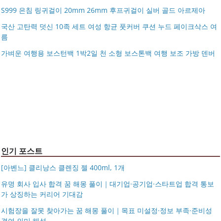
S999 은침 링귀걸이 20mm 26mm 후프귀걸이 실버 골드 아르제아
국산 고탄력 덧신 10족 세트 여성 항균 풋커버 쿠션 누드 페이크삭스 여
름
아키베리 몽프레 파우치 / 스트랩 미니 파우치 여행용 화장
가벼운 여행용 보스턴백 1박2일 천 소형 보스톤백 여행 보조 가방 덴버
제미로디 투스티 다각형 명품 콤비 뿔테안경 코받침 남자
품 수납
S999 은침 링귀걸이 20mm 26mm 후프귀걸이 실버 골드
여자 빅사이즈 큰안경테
국산 고탄력 덧신 10족 세트 여성 항균 풋커버 쿠션 누드 페
아르제아
가벼운 여행용 보스턴백 1박2일 천 소형 보스톤백 여행 보
이크삭스 여름
거창유기 수공예 주얼리 금 쌍 엥게이지링 커플 우정 모녀
조 가방 덴버
몽블랑 남성 양면벨트 12종 모음 기획전 선물포장 무료각
반지 가락지 5mm
14k 목걸이 20대 여자친구생일선물 100일 기념일 루나 노
인 113834 128135
블라티오
타임리스 라인 42cm(16인치) 기내용 출장용 승무원 노트
시저플립 편광 클립온 선글라스 클립선글라스
북 소형 여행용 캐리어
인기 포스트
[아벤느] 클리낭스 클렌징 젤 400ml, 1개
유명 회사 입사 합격 꿈 해몽 풀이｜대기업·공기업·스타트업 합격 통보
가 상징하는 커리어 기대감
시험장을 잘못 찾아가는 꿈 해몽 풀이｜목표 미설정·정보 부족·준비성
결여 의미 해석