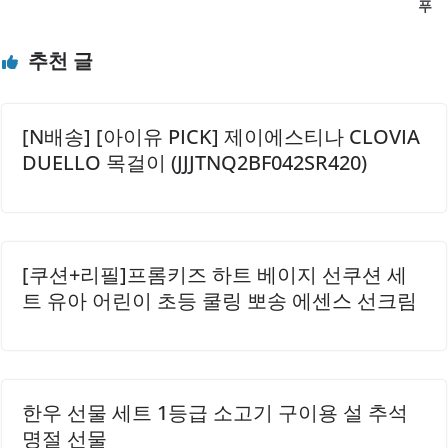
푸
는데요. 이는 자극 없이 보습을 해줄 뿐만 아니라, 피부에 필
요한 영양분을 공급해줍니다. 또한, 합성 화학 성분에 비해 알
추천 글
레르기 반응이..
[N배송] [아이유 PICK] 제이에스티나 CLOVIA
DUELLO 목걸이 (JJJTNQ2BF042SR420)
[쿠션+리필]프롬키즈 하트 베이지 선쿠션 세
트 유아 어린이 초등 쿨링 뽀송 에센스 선크림
한우 선물 세트 1등급 소고기 구이용 설 추석
명절 선물