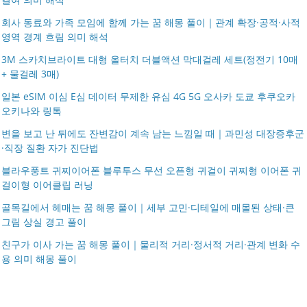
회사 동료와 가족 모임에 함께 가는 꿈 해몽 풀이｜관계 확장·공적·사적
영역 경계 흐림 의미 해석
3M 스카치브라이트 대형 올터치 더블액션 막대걸레 세트(정전기 10매
+ 물걸레 3매)
일본 eSIM 이심 E심 데이터 무제한 유심 4G 5G 오사카 도쿄 후쿠오카
오키나와 링톡
변을 보고 난 뒤에도 잔변감이 계속 남는 느낌일 때｜과민성 대장증후군
·직장 질환 자가 진단법
블라우풍트 귀찌이어폰 블루투스 무선 오픈형 귀걸이 귀찌형 이어폰 귀
걸이형 이어클립 러닝
골목길에서 헤매는 꿈 해몽 풀이｜세부 고민·디테일에 매몰된 상태·큰
그림 상실 경고 풀이
친구가 이사 가는 꿈 해몽 풀이｜물리적 거리·정서적 거리·관계 변화 수
용 의미 해몽 풀이