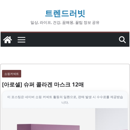
콘
트렌드러빗
텐
츠
일상, 라이프, 건강, 꿈해몽, 꿀팁 정보 공유
로
건
너
뛰
기
쇼핑커넥트
[아로셀] 슈퍼 콜라겐 마스크 12매
이 포스팅은 네이버 쇼핑 커넥트 활동의 일환으로, 판매 발생 시 수수료를 제공받습
니다.