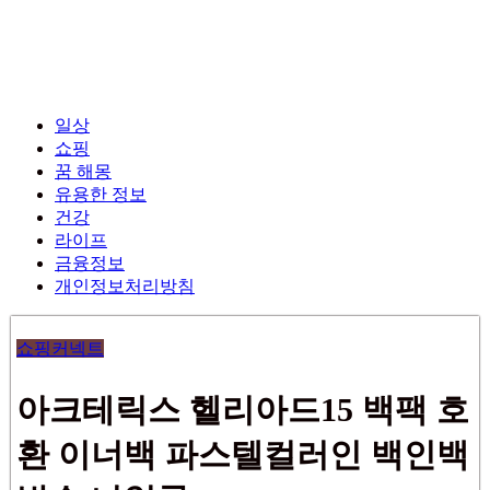
일상
쇼핑
꿈 해몽
유용한 정보
건강
라이프
금융정보
개인정보처리방침
쇼핑커넥트
아크테릭스 헬리아드15 백팩 호
환 이너백 파스텔컬러인 백인백