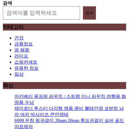
검색
검색
카테고리
건강
금융정보
꿈 해몽
라이프
쇼핑커넥트
유용한 정보
일상
최신
아키베리 몽프레 파우치 / 스트랩 미니 파우치 여행용 화
장품 수납
제미로디 투스티 다각형 명품 콤비 뿔테안경 코받침 남
자 여자 빅사이즈 큰안경테
S999 은침 링귀걸이 20mm 26mm 후프귀걸이 실버 골드
아르제아