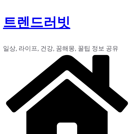
콘
트렌드러빗
텐
츠
로
건
일상, 라이프, 건강, 꿈해몽, 꿀팁 정보 공유
너
뛰
기