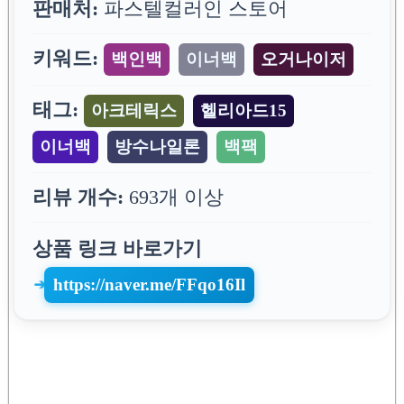
판매처:
파스텔컬러인 스토어
키워드:
백인백
이너백
오거나이저
태그:
아크테릭스
헬리아드15
이너백
방수나일론
백팩
리뷰 개수:
693개 이상
상품 링크 바로가기
https://naver.me/FFqo16Il
➔