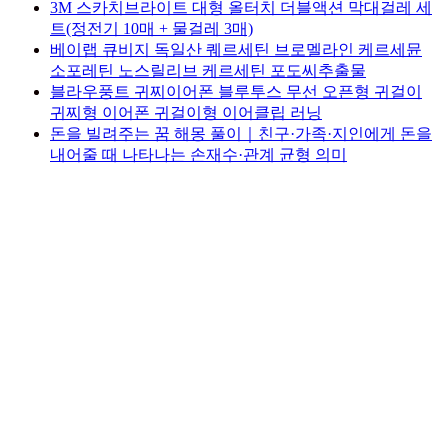
3M 스카치브라이트 대형 올터치 더블액션 막대걸레 세
트(정전기 10매 + 물걸레 3매)
베이랩 큐비지 독일산 퀘르세틴 브로멜라인 케르세뮨
소포레틴 노스릴리브 케르세틴 포도씨추출물
블라우풍트 귀찌이어폰 블루투스 무선 오픈형 귀걸이
귀찌형 이어폰 귀걸이형 이어클립 러닝
돈을 빌려주는 꿈 해몽 풀이｜친구·가족·지인에게 돈을
내어줄 때 나타나는 손재수·관계 균형 의미