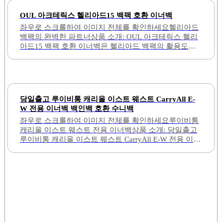
OUL 아크테릭스 헬리아드15 백팩 호환 이너백
좌우로 스크롤하여 이미지 전체를 확인하세요헬리아드
백팩의 완벽한 파트너상품 소개: OUL 아크테릭스 헬리
아드15 백팩 호환 이너백은 헬리아드 백팩의 활용도를
높여주는 필수 아이템입니다. 이너백은 기존 백팩의 공
간을 효율적으로 활용할 수 있도록 설계되어 있으며, 다
양한 소지품을 안전하게 보관할 수 있는 구조를 가지고
있습니다. 이너백의 색상은 헬리아드 백팩과 조화를 이
루어 시각적으로도 만족감을 제공합니다.나일론 소재로
당일출고 루이비통 캐리올 이스트 웨스트 CarryAll E-
제작되어 내구성이 뛰어나며, 탄탄한 구조로 소지품을
W 전용 이너백 백인백 호환 수니백
잘 지탱해 줍니다. 이너백은 여러 개의 포켓을 갖추고 있
좌우로 스크롤하여 이미지 전체를 확인하세요루이비통
어 지갑, 파우치 등 작은 물건을 정리하기 용이합니다.
캐리올 이스트 웨스트 전용 이너백상품 소개: 당일출고
또한, 아이패드와 보조배터리와 같은 큰 물건도 수납할
루이비통 캐리올 이스트 웨스트 CarryAll E-W 전용 이너
수 있어 실용성이 높습니다.가격 또한 경쟁 제품에 비해
백은 가방의 내부를 깔끔하게 정리할 수 있는 최적의 솔
합리적이며, 품질이 우수하여 소비자에게 만족감을 줍
루션입니다. 이너백을 사용하면 가방 속 내용물이 가지
니다. 이너백을 사용함으로써 헬리아드 백팩의 기능성
런히 정리되어, 사용자가 필요로 하는 물건을 쉽게 찾을
을 극대화할 수..
수 있습니다. 또한, 이너백은 가방의 모양을 유지하는 데
도움을 주어, 가방이 흐트러지지 않도록 도와줍니다.다
양한 색상 옵션이 제공되어, 사용자는 자신의 가방과 잘
어울리는 색상을 선택할 수 있습니다. 이너백의 두께는
적절하여, 가방의 내부 공간을 효율적으로 활용할 수 있