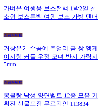
가벼운 여행용 보스턴백 1박2일 천
소형 보스톤백 여행 보조 가방 덴버
쇼핑커넥트
거창유기 수공예 주얼리 금 쌍 엥게
이지링 커플 우정 모녀 반지 가락지
5mm
쇼핑커넥트
몽블랑 남성 양면벨트 12종 모음 기
획전 선물포장 무료각인 113834