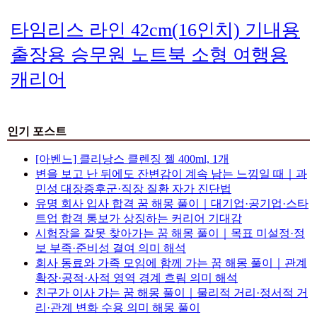
타임리스 라인 42cm(16인치) 기내용
출장용 승무원 노트북 소형 여행용
캐리어
인기 포스트
[아벤느] 클리낭스 클렌징 젤 400ml, 1개
변을 보고 난 뒤에도 잔변감이 계속 남는 느낌일 때｜과
민성 대장증후군·직장 질환 자가 진단법
유명 회사 입사 합격 꿈 해몽 풀이｜대기업·공기업·스타
트업 합격 통보가 상징하는 커리어 기대감
시험장을 잘못 찾아가는 꿈 해몽 풀이｜목표 미설정·정
보 부족·준비성 결여 의미 해석
회사 동료와 가족 모임에 함께 가는 꿈 해몽 풀이｜관계
확장·공적·사적 영역 경계 흐림 의미 해석
친구가 이사 가는 꿈 해몽 풀이｜물리적 거리·정서적 거
리·관계 변화 수용 의미 해몽 풀이