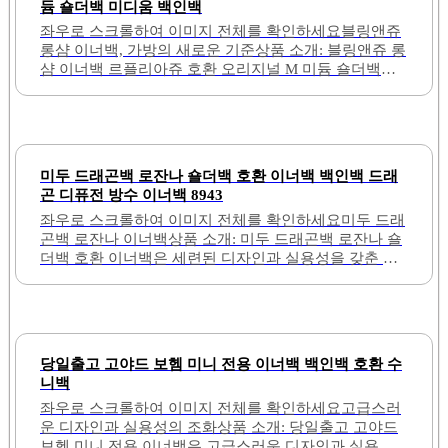
듐 숄더백 미디움 백인백
좌우로 스크롤하여 이미지 전체를 확인하세요블링앤쥬
롱샴 이너백, 가방의 새로운 기준상품 소개: 블링앤쥬 롱
샴 이너백 르플리아쥬 호환 오리지널 M 미듐 숄더백은
다양한 장점을 가진 제품입니다. 이 이너백은 사다리꼴
형태로 설계되어 있어, 가방 내부의 공간을 효율적으로
활용할 수 있도록 도와줍니다. 내부에는 텀블러를 수납
할 수 있는 공간과 여러 개의 포켓이 있어, 물건을 정리
하기에 용이합니다.이너백을 사용하면 가방의 형태가
미두 드래곤백 로잔나 숄더백 호환 이너백 백인백 드래
잘 유지되어, 깔끔하고 세련된 외관을 제공합니다. 또한,
곤 디퓨전 방수 이너백 8943
튼튼한 재질로 제작되어 내구성이 뛰어나며, 사용 중에
좌우로 스크롤하여 이미지 전체를 확인하세요미두 드래
도 형태가 흐트러지지 않습니다. 다양한 브랜드의 가방
곤백 로잔나 이너백상품 소개: 미두 드래곤백 로잔나 숄
에 호환 가능하여, 여러 가지 가방에 활용할 수 있는 장
더백 호환 이너백은 세련된 디자인과 실용성을 갖춘 제
점이 있습니다.이너백을 사용함으로써 가방 내부가 깔
품입니다. 이너백의 바닥 부분은 둥글게 제작되어 가방
끔하게 정리되고, 물건을 쉽게 꺼낼 수 있어 편리합니다.
의 형태를 잘 유지하며, 나일론 소재로 가벼운 무게를 자
마감이 깔끔하여 고급스러운 느낌을 주며,..
랑합니다. 지퍼와 여러 개의 수납칸이 있어 다양한 물건
을 정리하기에 용이합니다.방수 처리된 나일론 소재 덕
분에 물건을 안전하게 보관할 수 있습니다. 이너백의 디
당일출고 고야드 보헴 미니 전용 이너백 백인백 호환 수
자인은 가방의 내부에서 잘 보이지 않아 깔끔한 외관을
니백
유지할 수 있습니다. 또한, 내부 포켓이 다수 있어 작은
좌우로 스크롤하여 이미지 전체를 확인하세요고급스러
물건도 효율적으로 수납할 수 있습니다.이너백의 크기
운 디자인과 실용성의 조화상품 소개: 당일출고 고야드
는 로잔나 숄더백에 완벽하게 맞아 사용 시 불편함이 없
보헴 미니 전용 이너백은 고급스러운 디자인과 실용성
습니다. 탄탄한 박음질로 내구성이 뛰어나며, 고급스러