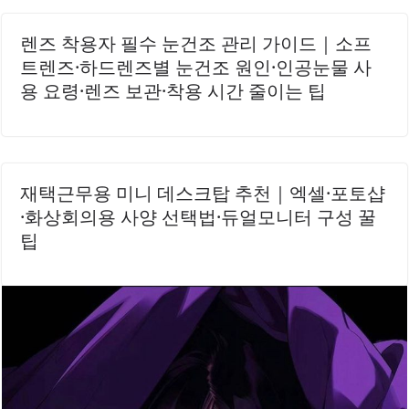
렌즈 착용자 필수 눈건조 관리 가이드｜소프
트렌즈·하드렌즈별 눈건조 원인·인공눈물 사
용 요령·렌즈 보관·착용 시간 줄이는 팁
재택근무용 미니 데스크탑 추천｜엑셀·포토샵
·화상회의용 사양 선택법·듀얼모니터 구성 꿀
팁