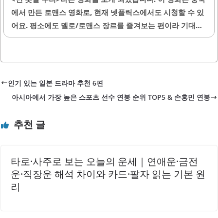
에서 만든 로맨스 영화로, 현재 넷플릭스에서도 시청할 수 있
어요. 평소에도 멜로/로맨스 장르를 즐겨보는 편이라 기대감
을 가지고 봤는데 생각보다 여운이 길게 남는 작품이었어요.
2007년 베이징이 배경인 청춘들의 사랑 이야기가 담겨 있습
니다. 영화 속 주인공들은 서로 다른 가정환경에서 자란 두 남
녀인데요. 여자 주인공 '팡 샤오샤오'는 부모님 없이 친척 집
인기 있는 일본 드라마 추천 6편
에서 얹혀살고 있고, 남자 주인공 '린 젠칭'은 가난한 집안에
아시아에서 가장 높은 스포츠 선수 연봉 순위 TOP5 & 손흥민 연봉
서 자랐지만 성공에 대한 강한 열망을 가지고 있는 인물이었
습니다. 이렇게 각자 어려운 상황이었지만 둘은 친구 사이에
추천 글
서 연인으로 발전하게 되면서 함께 꿈을 이루기 위해 노력했
습니다. 그러나 결국 현실적인 문제 때문에 이별하게 됩니다.
10년 후 우연히 재회하면서 과거와 현재를 오가는..
타로·사주로 보는 오늘의 운세｜연애운·금전
운·직장운 해석 차이와 카드·팔자 읽는 기본 원
리