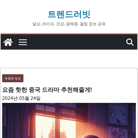
콘
트렌드러빗
텐
츠
일상, 라이프, 건강, 꿈해몽, 꿀팁 정보 공유
로
건
너
뛰
기
유용한 정보
요즘 핫한 중국 드라마 추천해줄게!
2024년 05월 24일