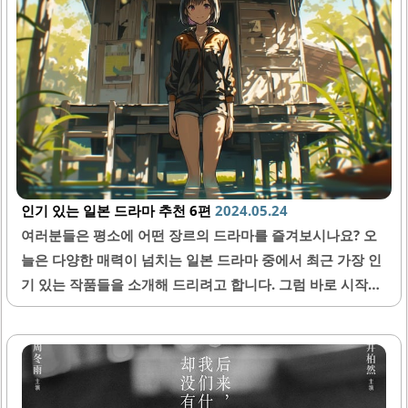
인 데스크탑 PC와 비교했을 때, 라즈베리 파이는 손바닥에 쏙
들어올 정도로 작습니다. 이런 컴팩트한 디자인 덕분에 사용
자는 공간의 제약을 받지 않고, 필요한 장소에 쉽게 배치할 수
있습니다. 예를 들어, 홈 시어터 시스템이나 서버룸과 같은 공
간 좁은 곳에서도 설치가 용이합니다. 또한, 개인적인 프로젝
트나 DIY 제작에 있어서도 라즈베리 파이는 인상적인 선택이
될 수..
인기 있는 일본 드라마 추천 6편
2024.05.24
여러분들은 평소에 어떤 장르의 드라마를 즐겨보시나요? 오
늘은 다양한 매력이 넘치는 일본 드라마 중에서 최근 가장 인
기 있는 작품들을 소개해 드리려고 합니다. 그럼 바로 시작할
게요! 사랑은 계속될 거야 어디까지나 의사와 간호사의 로맨
스를 그린 이 드라마는 배우들의 연기력과 연출로 많은 사람
에게 사랑받고 있어요. 또한 아름다운 배경음악까지 더해져
시청자들의 감성을 자극하기도 한답니다. 시간 가는 줄 모르
고 보게 되는 몰입감 최고인 드라마이니 꼭 한번 봐보세요! 도