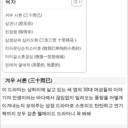
목차
겨우 서른 (三十而已)
상견니 (想见你)
진정령 (陈情令)
삼생삼세 십리도화 (三生三世 十里桃花 )
치아문단순적소미호 (致我们单纯的小美好)
미미일소흔경성 (微微一笑很倾城)
친애적 열애적 (亲爱的, 热爱的)
겨우 서른 (三十而已)
이 드라마는 상하이에 살고 있는 세 명의 30대 여성들의 이야
기야 인생이라는 바다에서 끊임없이 밀려오는 풍랑을 어떻게
이겨내는지 보여주는 성장 드라마로 스토리도 탄탄하고 연기
력까지 모두 갖춘 웰메이드 드라마니 꼭 봐봐