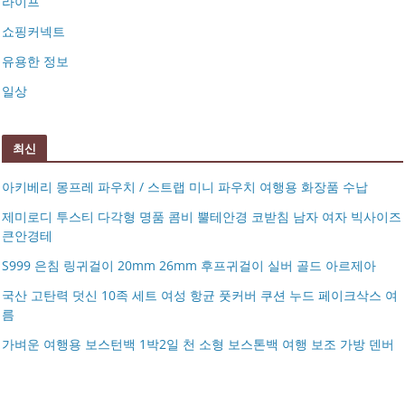
라이프
쇼핑커넥트
유용한 정보
일상
최신
아키베리 몽프레 파우치 / 스트랩 미니 파우치 여행용 화장품 수납
제미로디 투스티 다각형 명품 콤비 뿔테안경 코받침 남자 여자 빅사이즈
큰안경테
S999 은침 링귀걸이 20mm 26mm 후프귀걸이 실버 골드 아르제아
국산 고탄력 덧신 10족 세트 여성 항균 풋커버 쿠션 누드 페이크삭스 여
름
아키베리 몽프레 파우치 / 스트랩 미니 파우치 여행용 화장
가벼운 여행용 보스턴백 1박2일 천 소형 보스톤백 여행 보조 가방 덴버
제미로디 투스티 다각형 명품 콤비 뿔테안경 코받침 남자
품 수납
S999 은침 링귀걸이 20mm 26mm 후프귀걸이 실버 골드
여자 빅사이즈 큰안경테
국산 고탄력 덧신 10족 세트 여성 항균 풋커버 쿠션 누드 페
아르제아
가벼운 여행용 보스턴백 1박2일 천 소형 보스톤백 여행 보
이크삭스 여름
거창유기 수공예 주얼리 금 쌍 엥게이지링 커플 우정 모녀
조 가방 덴버
몽블랑 남성 양면벨트 12종 모음 기획전 선물포장 무료각