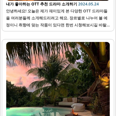
내가 좋아하는 OTT 추천 드라마 소개하기
2024.05.24
안녕하세요! 오늘은 제가 재미있게 본 다양한 OTT 드라마들
을 여러분들께 소개해드리려고 해요. 장르별로 나누어 볼 예
정이니 취향에 맞는 작품이 있다면 한번 시청해보시길 바랄
게요! 그럼 시작할게요~ 로맨스 드라마 첫 번째로 소개할 장
르는 바로 로맨스인데요. '사랑의 불시착'은 대한민국 여자와
북한 군인 남자의 이야기를 그린 드라마에요. 손예진님과 현
빈님의 케미스트리도 정말 좋았지만 스토리 자체로도 매우
흥미롭고 재밌었답니다. 두번째로는 대만 드라마인 '상견니'
인데요. 타임슬립이라는 소재부터 이미 흥미진진하죠? 게다
가 배우들 연기력까지 완벽해서 정주행 할 수 밖에 없는 드라
마랍니다 범죄 스릴러 드라마 다음으로는 범죄 스릴러 드라
마 몇 가지를 소개해드릴게요. 먼저 '이태원 클라쓰' 는 이태
원에서 벌어지는 청춘들의 창업기를 다룬 성장 드라마예요.
박서준님이랑 김다미님 미모 구경하느라 시간 가는 줄 모르
고..