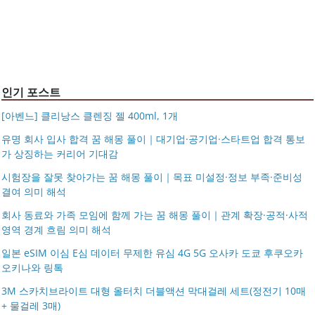
반지 가락지 5mm
14k 목걸이 20대 여자친구생일선물 100일 기념일 루나 노
인 113834 128135
블라티오
타임리스 라인 42cm(16인치) 기내용 출장용 승무원 노트
시저플립 편광 클립온 선글라스 클립선글라스
북 소형 여행용 캐리어
인기 포스트
[아벤느] 클리낭스 클렌징 젤 400ml, 1개
유명 회사 입사 합격 꿈 해몽 풀이｜대기업·공기업·스타트업 합격 통보
가 상징하는 커리어 기대감
시험장을 잘못 찾아가는 꿈 해몽 풀이｜목표 미설정·정보 부족·준비성
결여 의미 해석
회사 동료와 가족 모임에 함께 가는 꿈 해몽 풀이｜관계 확장·공적·사적
영역 경계 흐림 의미 해석
일본 eSIM 이심 E심 데이터 무제한 유심 4G 5G 오사카 도쿄 후쿠오카
오키나와 링톡
3M 스카치브라이트 대형 올터치 더블액션 막대걸레 세트(정전기 10매
+ 물걸레 3매)