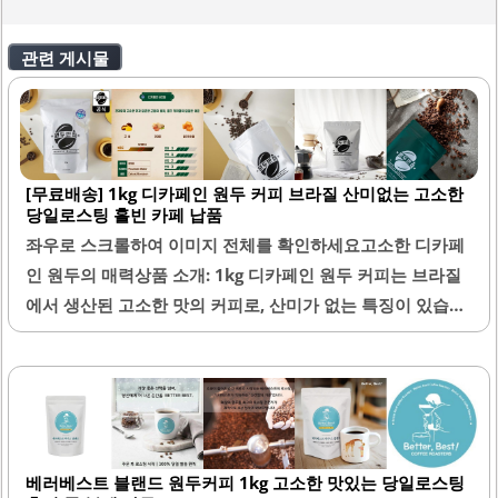
관련 게시물
[무료배송] 1kg 디카페인 원두 커피 브라질 산미없는 고소한
당일로스팅 홀빈 카페 납품
좌우로 스크롤하여 이미지 전체를 확인하세요고소한 디카페
인 원두의 매력상품 소개: 1kg 디카페인 원두 커피는 브라질
에서 생산된 고소한 맛의 커피로, 산미가 없는 특징이 있습니
다. 이 원두는 당일 로스팅되어 신선함이 뛰어나며, 커피 애호
가들에게 최적의 선택이 될 수 있습니다. 원두의 로스팅 상태
는 균일하며 윤기가 흐르는 모습이 인상적입니다.디카페인
블렌드는 깊고 진한 풍미를 자랑하며, 아메리카노로 즐길 경
우 다크 초콜릿 같은 쌉싸름함이 입안 가득 퍼집니다. 라떼로
베러베스트 블랜드 원두커피 1kg 고소한 맛있는 당일로스팅
즐겨도 우유와 잘 어우러져 고소한 맛이 진하게 느껴집니다.