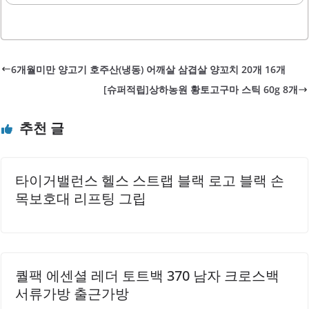
있는 제품입니다. 이 제품은 고품질 로부스타 원두를 사용하
원두의 신선함은 커피의 맛과 향에 큰 영향을 미치며, 수달리
여 깊고 풍부한 맛을 제공합니다. 콜드브루 방식으로 추출되
커피는 이를..
어 부드러운 맛과 향을 느낄 수 있으며, 다양한 음료로 활용할
수 있습니다.아이스커피나 라떼로 변형하여 즐길 수 있어 다
6개월미만 양고기 호주산(냉동) 어깨살 삼겹살 양꼬치 20개 16개
양한 취향에 맞출 수 있는 장점이 있습니다. 제조일자가 배송
[슈퍼적립]상하농원 황토고구마 스틱 60g 8개
받은 날로부터 하루 전으로 설정되어 신선함을 유지하며, 방
부제가 포함되어 있지 않아 건강한 선택이 가능합니다. 이 제
추천 글
품은 가성비가 뛰어나며, 가격 대비 맛과 품질이 우수하여 많
은 소비자들에게 사랑받고 있습니다.커피 머신 없이도 간편
하게 즐길 수 있어 바쁜 아침에 적합합니다. 또한, 로부스타
타이거밸런스 헬스 스트랩 블랙 로고 블랙 손
원두의..
목보호대 리프팅 그립
퀄팩 에센셜 레더 토트백 370 남자 크로스백
서류가방 출근가방