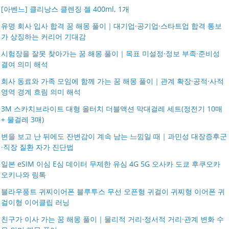
[아벤느] 클리낭스 클렌징 젤 400ml, 1개
유명 회사 입사 합격 꿈 해몽 풀이｜대기업·공기업·스타트업 합격 통보
가 상징하는 커리어 기대감
시험장을 잘못 찾아가는 꿈 해몽 풀이｜목표 미설정·정보 부족·준비성
결여 의미 해석
회사 동료와 가족 모임에 함께 가는 꿈 해몽 풀이｜관계 확장·공적·사적
영역 경계 흐림 의미 해석
3M 스카치브라이트 대형 올터치 더블액션 막대걸레 세트(정전기 10매
+ 물걸레 3매)
변을 보고 난 뒤에도 잔변감이 계속 남는 느낌일 때｜과민성 대장증후군
·직장 질환 자가 진단법
일본 eSIM 이심 E심 데이터 무제한 유심 4G 5G 오사카 도쿄 후쿠오카
오키나와 링톡
블라우풍트 귀찌이어폰 블루투스 무선 오픈형 귀걸이 귀찌형 이어폰 귀
걸이형 이어클립 러닝
친구가 이사 가는 꿈 해몽 풀이｜물리적 거리·정서적 거리·관계 변화 수