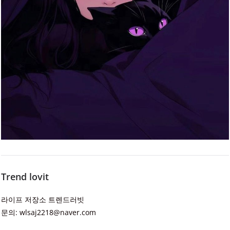
Trend lovit
라이프 저장소 트렌드러빗
문의: wlsaj2218@naver.com