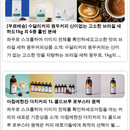
기에 적합합니다.특히, 디카페인 원두도 제공하여 카페인 섭
취를 조절하고자 하는 분들에게도 적합합니다. 콜롬비아 수
프리모 디카페인 원두는 부드러운 커피 향과 고소한 견과류
[무료배송] 수달리커피 원두커피 산미없는 고소한 브라질 세
느낌을 가지고 있어, 부담 없이 즐길 수 있습니다. 또한, 하우
하도1kg 외 6종 홀빈 분쇄
스 블랜드와 케냐 AA 원두는 각각의 특성을 살려, 다양한 맛
좌우로 스크롤하여 이미지 전체를 확인하세요고소한 맛의 브
을 경험할 수 있도록 도와줍니다.이 제품은 손님에게 제공하
라질 세하 원두커피상품 소개: 수달리커피 원두커피는 산미
기에도 적합하여, 호불호 없이 즐길 수 있는 커피입니다. 포장
가 없는 고소한 맛을 자랑하는 브라질 세하 원두로, 1kg의 홀
또한 꼼꼼하게 되어 있어, 유통기한이 넉넉하여 보관하기에
빈과 분쇄 형태로 제공됩니다. 이 커피는 부드럽고 깊은 맛을
도 용이합니다. 원두의 품질..
느낄 수 있으며, 다양한 추출 방법에 적합합니다. 특히 드립커
피로 내릴 때 향이 좋고 맛이 우수하여 아침마다 즐기기에 적
합합니다.원두는 신선하게 볶아져 배송되며, 고소한 향이 커
피의 풍미를 더욱 돋보이게 합니다. 수달리커피는 빠른 배송
아침에한잔 더치커피 1L 콜드브루 로부스타 원액
과 함께 고객의 만족도를 높이는 데 중점을 두고 있습니다. 이
좌우로 스크롤하여 이미지 전체를 확인하세요아침을 여는 커
커피는 다양한 커피 애호가들 사이에서 인기를 끌고 있으며,
피의 새로운 기준상품 소개: 아침에한잔 더치커피 1L 콜드브
재구매율이 높은 제품입니다.또한, 커피의 품질이 뛰어나고
루 로부스타 원액은 커피 애호가들에게 최적의 선택이 될 수
가성비가 우수하여 많은 소비자들에게 사랑받고 있습니다.