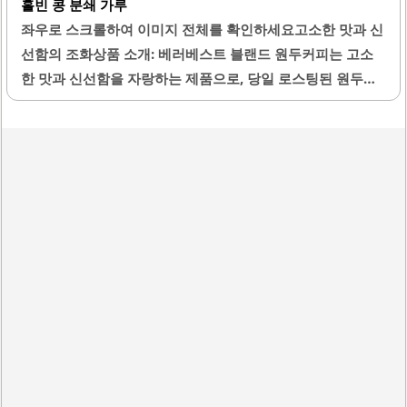
홀빈 콩 분쇄 가루
이 원두는 디카페인 특유의 밋밋함이 없으며, 원두 자체의 풍
좌우로 스크롤하여 이미지 전체를 확인하세요고소한 맛과 신
미가 잘 살아 있습니다.포장은 깔끔하고 밀봉 상태가 좋아 신
선함의 조화상품 소개: 베러베스트 블랜드 원두커피는 고소
선함을 잘 유지합니다. 부드러운 고소함이 중심을 이루어 부
한 맛과 신선함을 자랑하는 제품으로, 당일 로스팅된 원두를
담 없이 즐길 수 있습니다. 저녁에도 커피를 마시고 싶을 때,..
사용하여 최상의 품질을 제공합니다. 이 커피는 다양한 원두
의 조화를 통해 깊고 풍부한 풍미를 느낄 수 있으며, 고소한
향이 일품입니다. 봉투를 열자마자 퍼지는 커피 향기는 업무
중에도 집중력을 높여주며, 적당한 산미와 묵직한 바디감이
특징입니다.분쇄된 형태로 제공되어 편리하게 사용할 수 있
으며, 가정용 커피 머신에서도 최상의 맛을 구현할 수 있습니
다. 고객들은 이 커피를 통해 카페에서 느낄 수 있는 맛을 집
에서도 즐길 수 있다고 평가하고 있습니다. 또한, 베러베스트
블랜드 원두커피는 신선한 로스팅 덕분에 크레마가 풍부하게
형성되어, 커피의 풍미를 더욱 강조합니다.매일 아침 한 잔의
커피로..