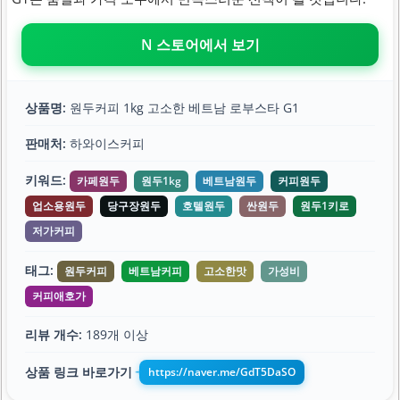
N 스토어에서 보기
상품명:
원두커피 1kg 고소한 베트남 로부스타 G1
판매처:
하와이스커피
키워드:
카페원두
원두1kg
베트남원두
커피원두
업소용원두
당구장원두
호텔원두
싼원두
원두1키로
저가커피
태그:
원두커피
베트남커피
고소한맛
가성비
커피애호가
리뷰 개수:
189개 이상
상품 링크 바로가기
https://naver.me/GdT5DaSO
➔