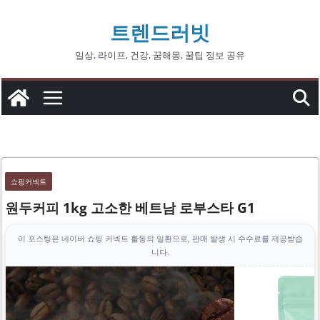
콘
트렌드러빗
텐
츠
일상, 라이프, 건강, 꿈해몽, 꿀팁 정보 공유
로
건
너
뛰
기
쇼핑커넥트
원두커피 1kg 고소한 베트남 로부스타 G1
이 포스팅은 네이버 쇼핑 커넥트 활동의 일환으로, 판매 발생 시 수수료를 제공받습
니다.