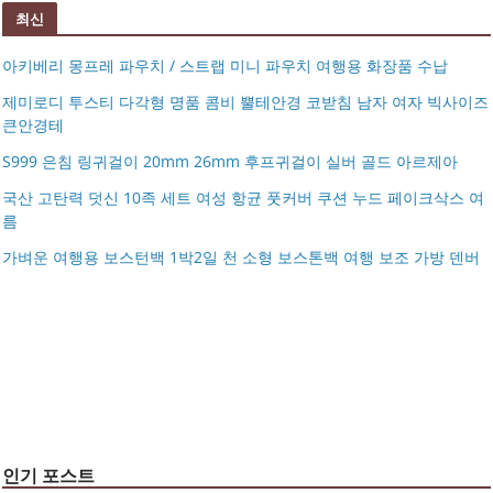
최신
아키베리 몽프레 파우치 / 스트랩 미니 파우치 여행용 화장품 수납
제미로디 투스티 다각형 명품 콤비 뿔테안경 코받침 남자 여자 빅사이즈
큰안경테
S999 은침 링귀걸이 20mm 26mm 후프귀걸이 실버 골드 아르제아
국산 고탄력 덧신 10족 세트 여성 항균 풋커버 쿠션 누드 페이크삭스 여
름
아키베리 몽프레 파우치 / 스트랩 미니 파우치 여행용 화장
가벼운 여행용 보스턴백 1박2일 천 소형 보스톤백 여행 보조 가방 덴버
제미로디 투스티 다각형 명품 콤비 뿔테안경 코받침 남자
품 수납
S999 은침 링귀걸이 20mm 26mm 후프귀걸이 실버 골드
여자 빅사이즈 큰안경테
국산 고탄력 덧신 10족 세트 여성 항균 풋커버 쿠션 누드 페
아르제아
가벼운 여행용 보스턴백 1박2일 천 소형 보스톤백 여행 보
이크삭스 여름
거창유기 수공예 주얼리 금 쌍 엥게이지링 커플 우정 모녀
조 가방 덴버
몽블랑 남성 양면벨트 12종 모음 기획전 선물포장 무료각
반지 가락지 5mm
14k 목걸이 20대 여자친구생일선물 100일 기념일 루나 노
인 113834 128135
블라티오
타임리스 라인 42cm(16인치) 기내용 출장용 승무원 노트
시저플립 편광 클립온 선글라스 클립선글라스
북 소형 여행용 캐리어
인기 포스트