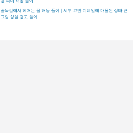
용 의미 해몽 풀이
골목길에서 헤매는 꿈 해몽 풀이｜세부 고민·디테일에 매몰된 상태·큰
그림 상실 경고 풀이