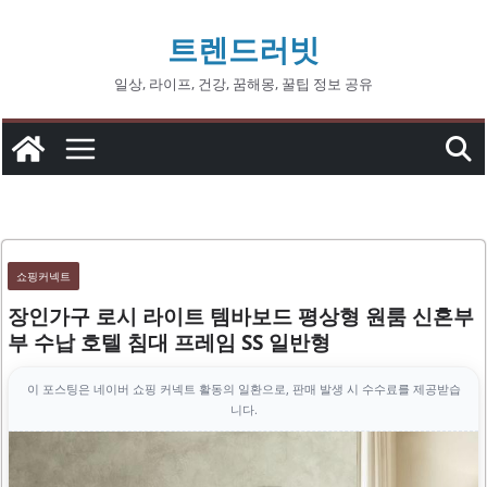
콘
트렌드러빗
텐
츠
일상, 라이프, 건강, 꿈해몽, 꿀팁 정보 공유
로
건
너
뛰
기
쇼핑커넥트
장인가구 로시 라이트 템바보드 평상형 원룸 신혼부
부 수납 호텔 침대 프레임 SS 일반형
이 포스팅은 네이버 쇼핑 커넥트 활동의 일환으로, 판매 발생 시 수수료를 제공받습
니다.