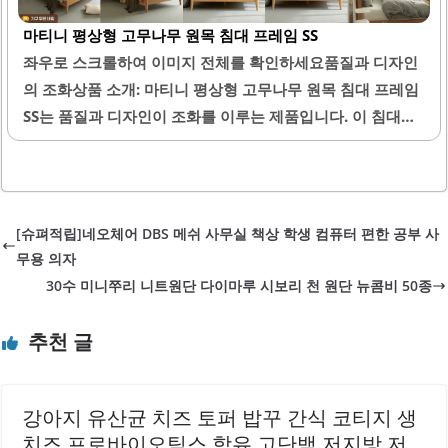
나 간단한 소품을 올려놓기에 편리합니다. 설치 과정에서 전
마티니 평상형 고무나무 원목 침대 프레임 SS
문적인 서비스가 제공되어 조립이 간편하며, 튼튼하게 고정
좌우로 스크롤하여 이미지 전체를 확인하세요품질과 디자인
됩니다. 침대의 매트리스 지지판은 전면을 덮는 형태로 설계
의 조화상품 소개: 마티니 평상형 고무나무 원목 침대 프레임
되어 안정감을 제공합니다.또한, 로봇청소기가 침대 아래까
SS는 품질과 디자인이 조화를 이루는 제품입니다. 이 침대는
지 쉽게 청소할 수 있어 유지 관리가 용이합니다. 제품의 마감
고무나무로 제작되어 내구성이 뛰어나며, 안정적인 구조로
처리는 외부는 매끄럽고 깔끔하게 되어 있으며, 내부는 자연
설계되어 있습니다. 통깔판 방식으로 제작되어 매트리스의
스러운 원목의 질감을 살리고 있습니다. 가벼운 먼지나 갈색
지지력이 우수하며, 사용 중 소음이 발생하지 않아 편안한 수
잔여물은..
면 환경을 제공합니다.설치 과정이 간편하여 전문 설치 기사
[슈펴적립]네오체어 DBS 메쉬 사무실 책상 학생 컴퓨터 편한 공부 사
에 의해 신속하게 조립이 이루어지며, 고객의 편의를 고려한
무용 의자
서비스가 인상적입니다. 또한, 침대의 색감이 자연스러워 다
30수 미니쭈리 니트원단 다이마루 시보리 천 원단 뉴콤비 50종
양한 인테리어와 잘 어울리며, 깔끔한 마감 처리가 돋보입니
다. 고무나무의 특성상 자연적인 나무 냄새가 나지만, 이는 시
추천 글
간이 지나면서 사라지므로 쾌적한 사용이 가능합니다.이 제
품은 아이들 방이나 성인 침대 모두에 적합하며, 튼튼한 구조
로 가족 모두가 안심하고 사용할 수 있습니다. 설치..
강아지 유산균 치즈 토퍼 밥꾸 간식 코티지 생
치즈 프로바이오틱스 함유 고단백 저지방 저