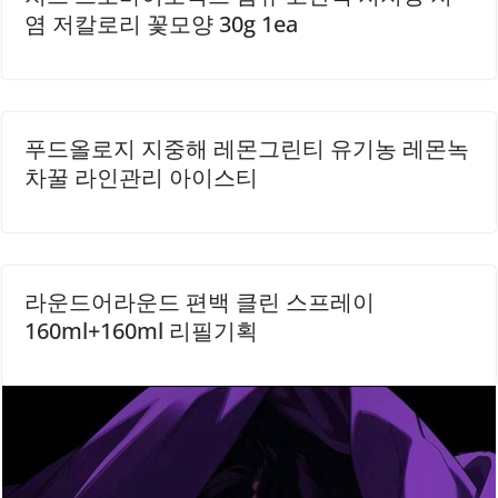
염 저칼로리 꽃모양 30g 1ea
푸드올로지 지중해 레몬그린티 유기농 레몬녹
차꿀 라인관리 아이스티
라운드어라운드 편백 클린 스프레이
160ml+160ml 리필기획