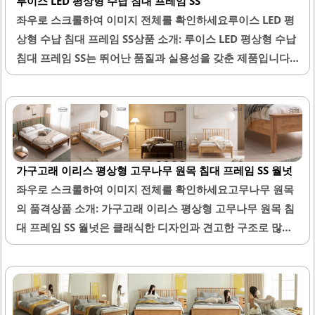
루이스 LED 평상형 수납 침대 프레임 SS
좌우로 스크롤하여 이미지 전체를 확인하세요루이스 LED 평
상형 수납 침대 프레임 SS상품 소개: 루이스 LED 평상형 수납
침대 프레임 SS는 뛰어난 품질과 실용성을 갖춘 제품입니다.
이 침대는 견고한 구조로 제작되어 안정감을 제공합니다. 서
랍 수납 공간은 레일 방식으로 부드럽게 열리고 닫히며, 사용
자의 편리함을 고려한 디자인이 돋보입니다.헤드 부분에는
조명 기능이 있어 3단계 밝기 조절이 가능하여 다양한 분위기
를 연출할 수 있습니다. 또한, 헤드 위에 추가적인 수납 공간
가구고래 이리스 평상형 고무나무 원목 침대 프레임 SS 월넛
이 마련되어 있어 공간 활용도를 높입니다. 매트리스 아래의
좌우로 스크롤하여 이미지 전체를 확인하세요고무나무 원목
수납 공간은 계절별 이불 보관에 적합하여 실용성을 더합니
의 품격상품 소개: 가구고래 이리스 평상형 고무나무 원목 침
다.밝은 내추럴 우드 톤의 디자인은 방을 화사하게 만들어 주
대 프레임 SS 월넛은 클래식한 디자인과 견고한 구조로 많은
며, 바닥 몰딩과도 잘 어울립니다. 이 침대는 매트리스와의 조
사랑을 받고 있는 제품입니다. 이 침대는 고무나무 원목으로
화가 뛰어나며, 높이감이 적절하여 편안한 사용이 가능합니
제작되어 내구성이 뛰어나며, 오랜 사용에도 변형이 적습니
다...
다. 월넛 색상은 공간에 고급스러움을 더해주며, 다양한 인테
리어와 잘 어우러집니다.침대의 헤드 부분은 넓어 핸드폰이