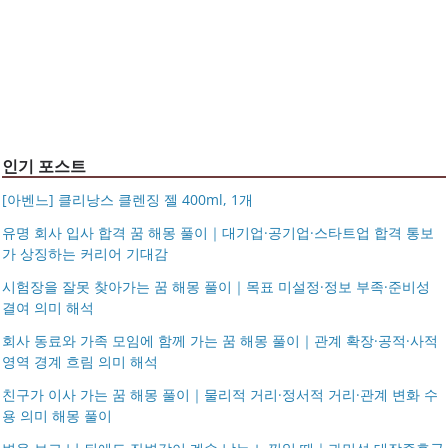
아르제아
가벼운 여행용 보스턴백 1박2일 천 소형 보스톤백 여행 보
이크삭스 여름
거창유기 수공예 주얼리 금 쌍 엥게이지링 커플 우정 모녀
조 가방 덴버
몽블랑 남성 양면벨트 12종 모음 기획전 선물포장 무료각
반지 가락지 5mm
14k 목걸이 20대 여자친구생일선물 100일 기념일 루나 노
인 113834 128135
블라티오
타임리스 라인 42cm(16인치) 기내용 출장용 승무원 노트
시저플립 편광 클립온 선글라스 클립선글라스
북 소형 여행용 캐리어
인기 포스트
[아벤느] 클리낭스 클렌징 젤 400ml, 1개
유명 회사 입사 합격 꿈 해몽 풀이｜대기업·공기업·스타트업 합격 통보
가 상징하는 커리어 기대감
시험장을 잘못 찾아가는 꿈 해몽 풀이｜목표 미설정·정보 부족·준비성
결여 의미 해석
회사 동료와 가족 모임에 함께 가는 꿈 해몽 풀이｜관계 확장·공적·사적
영역 경계 흐림 의미 해석
친구가 이사 가는 꿈 해몽 풀이｜물리적 거리·정서적 거리·관계 변화 수
용 의미 해몽 풀이