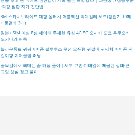
변을 보고 난 뒤에도 잔변감이 계속 남는 느낌일 때｜과민성 대장증후군
·직장 질환 자가 진단법
3M 스카치브라이트 대형 올터치 더블액션 막대걸레 세트(정전기 10매
+ 물걸레 3매)
일본 eSIM 이심 E심 데이터 무제한 유심 4G 5G 오사카 도쿄 후쿠오카
오키나와 링톡
블라우풍트 귀찌이어폰 블루투스 무선 오픈형 귀걸이 귀찌형 이어폰 귀
걸이형 이어클립 러닝
골목길에서 헤매는 꿈 해몽 풀이｜세부 고민·디테일에 매몰된 상태·큰
그림 상실 경고 풀이