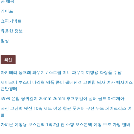
꿈 해몽
라이프
쇼핑커넥트
유용한 정보
일상
최신
아키베리 몽프레 파우치 / 스트랩 미니 파우치 여행용 화장품 수납
제미로디 투스티 다각형 명품 콤비 뿔테안경 코받침 남자 여자 빅사이즈
큰안경테
S999 은침 링귀걸이 20mm 26mm 후프귀걸이 실버 골드 아르제아
국산 고탄력 덧신 10족 세트 여성 항균 풋커버 쿠션 누드 페이크삭스 여
름
아키베리 몽프레 파우치 / 스트랩 미니 파우치 여행용 화장
가벼운 여행용 보스턴백 1박2일 천 소형 보스톤백 여행 보조 가방 덴버
제미로디 투스티 다각형 명품 콤비 뿔테안경 코받침 남자
품 수납
S999 은침 링귀걸이 20mm 26mm 후프귀걸이 실버 골드
여자 빅사이즈 큰안경테
국산 고탄력 덧신 10족 세트 여성 항균 풋커버 쿠션 누드 페