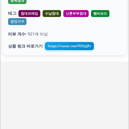
원목침대
태그:
침대프레임
수납침대
신혼부부침대
템바보드
장인가구
리뷰 개수:
921개 이상
상품 링크 바로가기
https://naver.me/F05kJjRt
➔