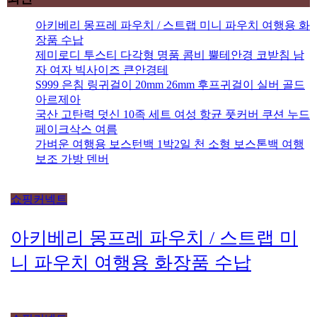
아키베리 몽프레 파우치 / 스트랩 미니 파우치 여행용 화
장품 수납
제미로디 투스티 다각형 명품 콤비 뿔테안경 코받침 남
자 여자 빅사이즈 큰안경테
S999 은침 링귀걸이 20mm 26mm 후프귀걸이 실버 골드
아르제아
국산 고탄력 덧신 10족 세트 여성 항균 풋커버 쿠션 누드
페이크삭스 여름
가벼운 여행용 보스턴백 1박2일 천 소형 보스톤백 여행
보조 가방 덴버
쇼핑커넥트
아키베리 몽프레 파우치 / 스트랩 미
니 파우치 여행용 화장품 수납