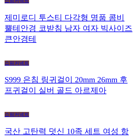
쇼핑커넥트
제미로디 투스티 다각형 명품 콤비
뿔테안경 코받침 남자 여자 빅사이즈
큰안경테
쇼핑커넥트
S999 은침 링귀걸이 20mm 26mm 후
프귀걸이 실버 골드 아르제아
쇼핑커넥트
국산 고탄력 덧신 10족 세트 여성 항