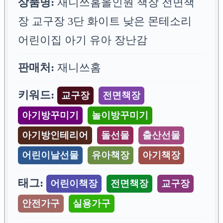
상품명:
재니쓰홈올인원 책장 전면책
장 교구장 3단 화이트 낮은 몬테소리
어린이집 아기 유아 장난감
판매처:
재니쓰홈
키워드:
교구장
전면책장
아기방꾸미기
놀이방꾸미기
아기방인테리어
돌선물
출산선물
어린이날선물
유아책장
아기책장
태그:
어린이책장
전면책장
교구장
안전가구
실용가구