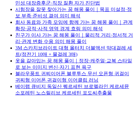
민성 대장증후군·직장 질환 자가 진단법
시험장을 잘못 찾아가는 꿈 해몽 풀이｜목표 미설정·정
보 부족·준비성 결여 의미 해석
회사 동료와 가족 모임에 함께 가는 꿈 해몽 풀이｜관계
확장·공적·사적 영역 경계 흐림 의미 해석
친구가 이사 가는 꿈 해몽 풀이｜물리적 거리·정서적 거
리·관계 변화 수용 의미 해몽 풀이
3M 스카치브라이트 대형 올터치 더블액션 막대걸레 세
트(정전기 10매 + 물걸레 3매)
옷을 갈아입는 꿈 해몽 풀이｜정장·캐주얼·교복 스타일
로 보는 이미지 변신·자기 표현 욕구
블라우풍트 귀찌이어폰 블루투스 무선 오픈형 귀걸이
귀찌형 이어폰 귀걸이형 이어클립 러닝
베이랩 큐비지 독일산 퀘르세틴 브로멜라인 케르세뮨
소포레틴 노스릴리브 케르세틴 포도씨추출물