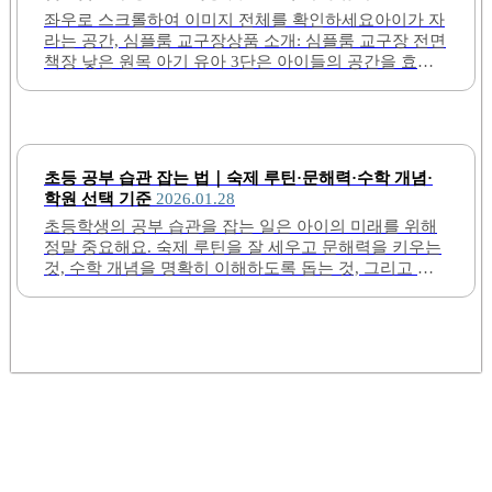
낮은 수납장 디자인은 TV 아래나 공부방 틈새에 적합하
좌우로 스크롤하여 이미지 전체를 확인하세요아이가 자
여 공간 활용도를 극대화합니다. 견고한 구조로 제작되
라는 공간, 심플룸 교구장상품 소개: 심플룸 교구장 전면
어 무거운 물건도 안정적으로 수납할 수 있습니다.또한,
책장 낮은 원목 아기 유아 3단은 아이들의 공간을 효율
친환경 소재를 사용하여 안전한 환경을 제공합니다. 아
적으로 활용할 수 있는 제품입니다. 이 책장은 전면 전환
이들이 자주 사용하는 가구인 만큼, 청소와 관리가 용이
이 가능하여 다양한 용도로 활용할 수 있으며, 조립이 간
한 점도 장점입니다. 다양한 크기의 책과 장난감을 수납
편하여 누구나 쉽게 설치할 수 있습니다. 원목 소재로 제
할 수 있어, 정리 정돈이 쉬워집니다.이..
작되어 내구성이 뛰어나며, 깔끔한 디자인이 특징입니
다.아이들이 사용하는 공간에 잘 어울리며, 정리정돈을
초등 공부 습관 잡는 법｜숙제 루틴·문해력·수학 개념·
도와주는 역할을 합니다. 책장과 교구장을 함께 사용할
학원 선택 기준
2026.01.28
수 있어 공간 활용도가 높습니다. 또한, 수납 공간이 충
초등학생의 공부 습관을 잡는 일은 아이의 미래를 위해
분하여 작은 책이나 장난감을 효과적으로 정리할 수 있
정말 중요해요. 숙제 루틴을 잘 세우고 문해력을 키우는
습니다.디자인이 심플하여 다른 가구와 잘 어울리며, 아
것, 수학 개념을 명확히 이해하도록 돕는 것, 그리고 아
이들의 방을 더욱 아늑하게 만들어 줍니다. 이 제품은 안
이에게 맞는 학원 선택 기준을 아는 것은 부모님과 아이
정감이 뛰어나 아이들이 사용하기에 적합합니다. 가격
모두에게 큰 도움이 된답니다. 이번 글에서는 이 네 가지
대비 높은..
핵심 포인트를 구체적으로 설명해서 초등 공부 습관 잡
기를 도와드릴게요.1. 숙제 루틴 잡기초등학생이 숙제
루틴을 잘 만들면 공부 습관 형성에 큰 도움이 돼요. 숙
제를 하는 시간과 장소를 정해주면 아이가 그 시간에 집
중할 수 있게 돼서 좋아요. 예를 들어, 학교에서 돌아온
후 30분 정도 쉬고 난 다음에 숙제를 시작하도록 일정을
계획하는 방법이 있어요. 또한 숙제를 할 때는 필요한 준
비물을 미리..