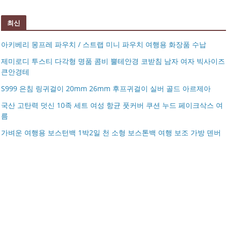
최신
아키베리 몽프레 파우치 / 스트랩 미니 파우치 여행용 화장품 수납
제미로디 투스티 다각형 명품 콤비 뿔테안경 코받침 남자 여자 빅사이즈
큰안경테
S999 은침 링귀걸이 20mm 26mm 후프귀걸이 실버 골드 아르제아
국산 고탄력 덧신 10족 세트 여성 항균 풋커버 쿠션 누드 페이크삭스 여
름
아키베리 몽프레 파우치 / 스트랩 미니 파우치 여행용 화장
가벼운 여행용 보스턴백 1박2일 천 소형 보스톤백 여행 보조 가방 덴버
제미로디 투스티 다각형 명품 콤비 뿔테안경 코받침 남자
품 수납
S999 은침 링귀걸이 20mm 26mm 후프귀걸이 실버 골드
여자 빅사이즈 큰안경테
국산 고탄력 덧신 10족 세트 여성 항균 풋커버 쿠션 누드 페
아르제아
가벼운 여행용 보스턴백 1박2일 천 소형 보스톤백 여행 보
이크삭스 여름
거창유기 수공예 주얼리 금 쌍 엥게이지링 커플 우정 모녀
조 가방 덴버
몽블랑 남성 양면벨트 12종 모음 기획전 선물포장 무료각
반지 가락지 5mm
14k 목걸이 20대 여자친구생일선물 100일 기념일 루나 노
인 113834 128135
블라티오
타임리스 라인 42cm(16인치) 기내용 출장용 승무원 노트
시저플립 편광 클립온 선글라스 클립선글라스
북 소형 여행용 캐리어