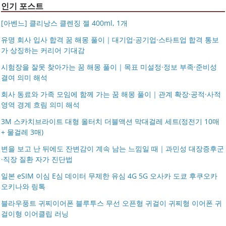
인기 포스트
[아벤느] 클리낭스 클렌징 젤 400ml, 1개
유명 회사 입사 합격 꿈 해몽 풀이｜대기업·공기업·스타트업 합격 통보
가 상징하는 커리어 기대감
시험장을 잘못 찾아가는 꿈 해몽 풀이｜목표 미설정·정보 부족·준비성
결여 의미 해석
회사 동료와 가족 모임에 함께 가는 꿈 해몽 풀이｜관계 확장·공적·사적
영역 경계 흐림 의미 해석
3M 스카치브라이트 대형 올터치 더블액션 막대걸레 세트(정전기 10매
+ 물걸레 3매)
변을 보고 난 뒤에도 잔변감이 계속 남는 느낌일 때｜과민성 대장증후군
·직장 질환 자가 진단법
일본 eSIM 이심 E심 데이터 무제한 유심 4G 5G 오사카 도쿄 후쿠오카
오키나와 링톡
블라우풍트 귀찌이어폰 블루투스 무선 오픈형 귀걸이 귀찌형 이어폰 귀
걸이형 이어클립 러닝