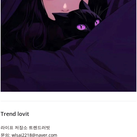
Trend lovit
라이프 저장소 트렌드러빗
문의: wlsaj2218@naver.com