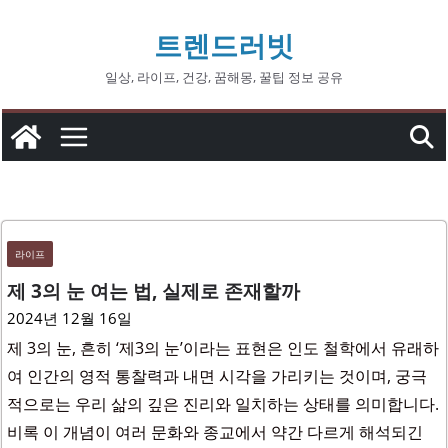
콘
트렌드러빗
텐
츠
일상, 라이프, 건강, 꿈해몽, 꿀팁 정보 공유
로
건
너
뛰
기
라이프
제 3의 눈 여는 법, 실제로 존재할까
2024년 12월 16일
제 3의 눈, 흔히 ‘제3의 눈’이라는 표현은 인도 철학에서 유래하
여 인간의 영적 통찰력과 내면 시각을 가리키는 것이며, 궁극
적으로는 우리 삶의 깊은 진리와 일치하는 상태를 의미합니다.
비록 이 개념이 여러 문화와 종교에서 약간 다르게 해석되긴