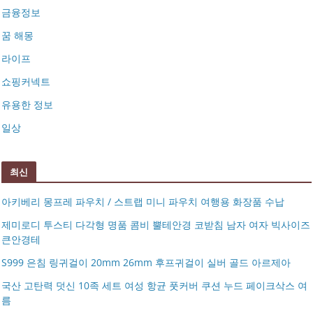
금융정보
꿈 해몽
라이프
쇼핑커넥트
유용한 정보
일상
최신
아키베리 몽프레 파우치 / 스트랩 미니 파우치 여행용 화장품 수납
제미로디 투스티 다각형 명품 콤비 뿔테안경 코받침 남자 여자 빅사이즈
큰안경테
S999 은침 링귀걸이 20mm 26mm 후프귀걸이 실버 골드 아르제아
국산 고탄력 덧신 10족 세트 여성 항균 풋커버 쿠션 누드 페이크삭스 여
름