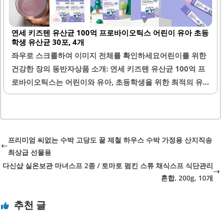
습관을 형성할 수 있습니다. 캡슐 형태로 제공되어 복용이 간
편하며, 부담 없이 섭취할 수 있습니다. 이 제품은 장 트러블
연세 키즈텐 유산균 100억 프로바이오틱스 어린이 유아 초등
을 완화하는 데 기여하며, 꾸준한 복용을 통해 장의 리듬을 안
학생 유산균 30포, 4개
정시키는 효과가 있습니다.또한, 덴마크 유산균은 높은 프로
좌우로 스크롤하여 이미지 전체를 확인하세요어린이를 위한
바이오틱스 수치를 자랑하여 장 건강에 긍정적인 영향을 미
건강한 장의 동반자상품 소개: 연세 키즈텐 유산균 100억 프
칩니다. 가격 대비 우수한 가성비로 많은 소비자들에게 사랑
로바이오틱스는 어린이와 유아, 초등학생을 위한 최적의 유
받고 있습니다. 빠른 배송과 안정적인 포장 상태로 소비자 만
산균 제품입니다. 이 제품은 하루 한 포로 간편하게 섭취할 수
족도를..
있어 부모님들에게 매우 편리합니다. 보장균수 100억으로 설
계되어 있으며, 프로바이오틱스와 프리바이오틱스가 함께 포
함되어 있어 장 건강에 도움을 줍니다.또한, 아연과 비타민이
프리미엄 씨없는 수박 고당도 꿀 제철 하우스 수박 가정용 산지직송
함께 포함되어 있어 영양소를 한 번에 섭취할 수 있는 장점이
최상급 선물용
있습니다. 고운 분말 타입의 스틱형 제형으로 물 없이도 쉽게
다신샵 실온보관 마녀스프 2종 / 토마토 펌킨 스튜 채식스프 식단관리
섭취할 수 있어 외출 시에도 간편하게 휴대할 수 있습니다. 블
혼합, 200g, 10개
루베리 맛으로 달콤하고 상큼하여 아이들이 거부감 없이 즐
길 수 있습니다.아이들이 스스로 먹고 싶어하는 기호성을 갖
추천 글
추고 있어, 꾸준한 섭취가 가능합니다. 이 제품은 변비 예방