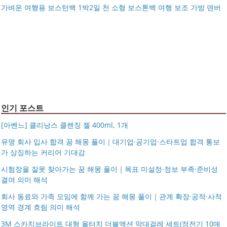
아키베리 몽프레 파우치 / 스트랩 미니 파우치 여행용 화장
가벼운 여행용 보스턴백 1박2일 천 소형 보스톤백 여행 보조 가방 덴버
제미로디 투스티 다각형 명품 콤비 뿔테안경 코받침 남자
품 수납
S999 은침 링귀걸이 20mm 26mm 후프귀걸이 실버 골드
여자 빅사이즈 큰안경테
국산 고탄력 덧신 10족 세트 여성 항균 풋커버 쿠션 누드 페
아르제아
가벼운 여행용 보스턴백 1박2일 천 소형 보스톤백 여행 보
이크삭스 여름
거창유기 수공예 주얼리 금 쌍 엥게이지링 커플 우정 모녀
조 가방 덴버
몽블랑 남성 양면벨트 12종 모음 기획전 선물포장 무료각
반지 가락지 5mm
14k 목걸이 20대 여자친구생일선물 100일 기념일 루나 노
인 113834 128135
블라티오
타임리스 라인 42cm(16인치) 기내용 출장용 승무원 노트
시저플립 편광 클립온 선글라스 클립선글라스
북 소형 여행용 캐리어
인기 포스트
[아벤느] 클리낭스 클렌징 젤 400ml, 1개
유명 회사 입사 합격 꿈 해몽 풀이｜대기업·공기업·스타트업 합격 통보
가 상징하는 커리어 기대감
시험장을 잘못 찾아가는 꿈 해몽 풀이｜목표 미설정·정보 부족·준비성
결여 의미 해석
회사 동료와 가족 모임에 함께 가는 꿈 해몽 풀이｜관계 확장·공적·사적
영역 경계 흐림 의미 해석
3M 스카치브라이트 대형 올터치 더블액션 막대걸레 세트(정전기 10매