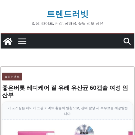
콘
트렌드러빗
텐
츠
일상, 라이프, 건강, 꿈해몽, 꿀팁 정보 공유
로
건
너
뛰
기
쇼핑커넥트
좋은버릇 레디케어 질 유래 유산균 60캡슐 여성 임
산부
이 포스팅은 네이버 쇼핑 커넥트 활동의 일환으로, 판매 발생 시 수수료를 제공받습
니다.