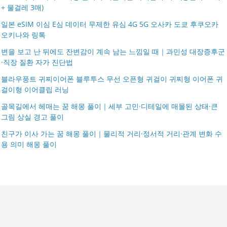
+ 물걸레 3매)
일본 eSIM 이심 E심 데이터 무제한 유심 4G 5G 오사카 도쿄 후쿠오카
오키나와 링톡
변을 보고 난 뒤에도 잔변감이 계속 남는 느낌일 때｜과민성 대장증후군
·직장 질환 자가 진단법
블라우풍트 귀찌이어폰 블루투스 무선 오픈형 귀걸이 귀찌형 이어폰 귀
걸이형 이어클립 러닝
골목길에서 헤매는 꿈 해몽 풀이｜세부 고민·디테일에 매몰된 상태·큰
그림 상실 경고 풀이
친구가 이사 가는 꿈 해몽 풀이｜물리적 거리·정서적 거리·관계 변화 수
용 의미 해몽 풀이