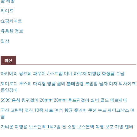
꿈 해몽
라이프
쇼핑커넥트
유용한 정보
일상
최신
아키베리 몽프레 파우치 / 스트랩 미니 파우치 여행용 화장품 수납
제미로디 투스티 다각형 명품 콤비 뿔테안경 코받침 남자 여자 빅사이즈
큰안경테
S999 은침 링귀걸이 20mm 26mm 후프귀걸이 실버 골드 아르제아
국산 고탄력 덧신 10족 세트 여성 항균 풋커버 쿠션 누드 페이크삭스 여
름
아키베리 몽프레 파우치 / 스트랩 미니 파우치 여행용 화장
가벼운 여행용 보스턴백 1박2일 천 소형 보스톤백 여행 보조 가방 덴버
제미로디 투스티 다각형 명품 콤비 뿔테안경 코받침 남자
품 수납
S999 은침 링귀걸이 20mm 26mm 후프귀걸이 실버 골드
여자 빅사이즈 큰안경테
국산 고탄력 덧신 10족 세트 여성 항균 풋커버 쿠션 누드 페