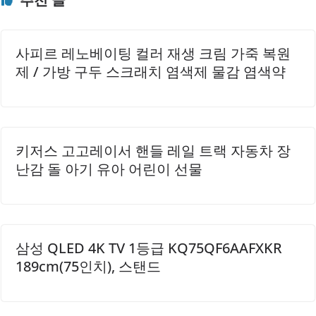
을 때 자주 나타날 수 있어요.2. 집안 정리와 꿈의 상관관계꿈
에서의 집안 정리는..
사피르 레노베이팅 컬러 재생 크림 가죽 복원
제 / 가방 구두 스크래치 염색제 물감 염색약
키저스 고고레이서 핸들 레일 트랙 자동차 장
난감 돌 아기 유아 어린이 선물
삼성 QLED 4K TV 1등급 KQ75QF6AAFXKR
189cm(75인치), 스탠드