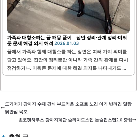
가족과 대청소하는 꿈 해몽 풀이｜집안 정리·관계 정리·미뤄
둔 문제 해결 의지 해석
2026.01.03
꿈에서 가족과 함께 대청소를 하는 장면은 여러 가지 의미를
담고 있어요. 집안의 정리뿐만 아니라 가족 간의 관계를 다시
점검하거나, 미뤄둔 문제에 대한 해결 의지를 나타내기도 해
요. 이러한 꿈은 현실에서의 변화와 성장, 그리고 마음의 준비
상태를 반영하는 경우가 많기 때문에 꿈 해몽을 통해 자신을
돌아볼 수 있어요.1. 가족과 대청소 꿈의 기본 의미가족과 함
께 대청소하는 꿈은 기본적으로 정화와 새로운 시작을 상징
도기머기 강아지 수제 간식 부드러운 소프트 노견 아기 반려견 말랑
해요. 집안 구석구석을 청소하는 행위는 자신이나 가족들이
닭안심 육포
겪고 있는 문제들을 깨끗이 정리하고 싶다는 마음을 뜻해요.
초코펫하우스 강아지계단 슬라이드스텝 논슬립스텝2.0 중형
또한 가족 간의 유대를 강화하려는 무의식적인 의지도 내포
하고 있답니다. 이런 꿈은 평소에 마음의 부담이나 갈등이 있
추천 글