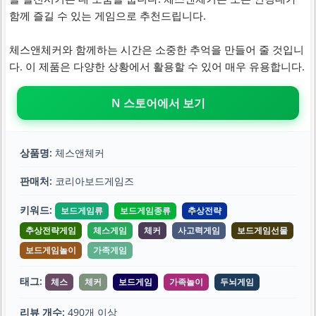
함께 즐길 수 있는 게임으로 추천드립니다.
체스앤체커와 함께하는 시간은 소중한 추억을 만들어 줄 것입니
다. 이 제품은 다양한 상황에서 활용할 수 있어 매우 유용합니다.
N 스토어에서 보기
상품명:
체스앤체커
판매처:
코리아보드게임즈
키워드:
보드게임류
보드게임종류
추상전략
추상전략게임
체스게임
체커
사고력게임
보드게임선물
보드게임놀이
가족게임
태그:
체스
체커
보드게임
가족놀이
두뇌게임
리뷰 개수:
490개 이상