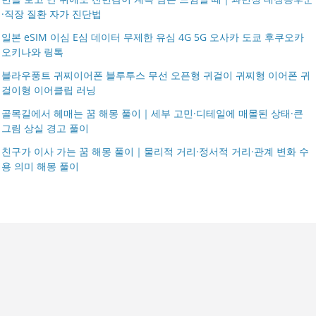
·직장 질환 자가 진단법
일본 eSIM 이심 E심 데이터 무제한 유심 4G 5G 오사카 도쿄 후쿠오카
오키나와 링톡
블라우풍트 귀찌이어폰 블루투스 무선 오픈형 귀걸이 귀찌형 이어폰 귀
걸이형 이어클립 러닝
골목길에서 헤매는 꿈 해몽 풀이｜세부 고민·디테일에 매몰된 상태·큰
그림 상실 경고 풀이
친구가 이사 가는 꿈 해몽 풀이｜물리적 거리·정서적 거리·관계 변화 수
용 의미 해몽 풀이