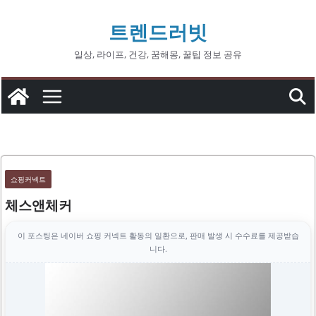
콘
트렌드러빗
텐
츠
일상, 라이프, 건강, 꿈해몽, 꿀팁 정보 공유
로
건
너
뛰
기
쇼핑커넥트
체스앤체커
이 포스팅은 네이버 쇼핑 커넥트 활동의 일환으로, 판매 발생 시 수수료를 제공받습
니다.