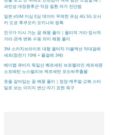
과민성 대장증후군·직장 질환 자가 진단법
일본 eSIM 이심 E심 데이터 무제한 유심 4G 5G 오사
카 도쿄 후쿠오카 오키나와 링톡
친구가 이사 가는 꿈 해몽 풀이｜물리적 거리·정서적
거리·관계 변화 수용 의미 해몽 풀이
3M 스카치브라이트 대형 올터치 더블액션 막대걸레
세트(정전기 10매 + 물걸레 3매)
베이랩 큐비지 독일산 퀘르세틴 브로멜라인 케르세뮨
소포레틴 노스릴리브 케르세틴 포도씨추출물
옷을 갈아입는 꿈 해몽 풀이｜정장·캐주얼·교복 스타
일로 보는 이미지 변신·자기 표현 욕구