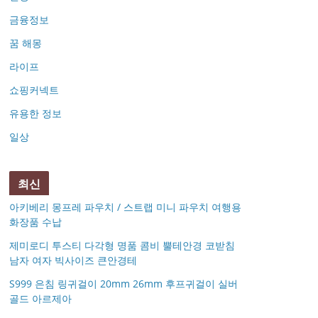
금융정보
꿈 해몽
라이프
쇼핑커넥트
유용한 정보
일상
최신
아키베리 몽프레 파우치 / 스트랩 미니 파우치 여행용
화장품 수납
제미로디 투스티 다각형 명품 콤비 뿔테안경 코받침
남자 여자 빅사이즈 큰안경테
S999 은침 링귀걸이 20mm 26mm 후프귀걸이 실버
골드 아르제아