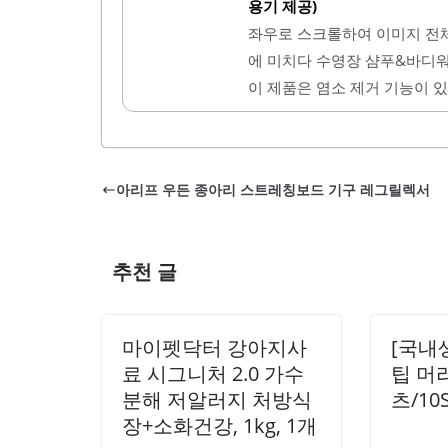
한 착용감을 제공합니다. 스
용기 제공)
다.이 제품은 물속에서의 활동
좌우로 스크롤하여 이미지 전체
편하여 여행 후에도 손쉽게 유
에 미치다 수영장 샴푸&바디워
고 사용할 수 있도록 설계되
이 제품은 염소 제거 기능이 
더해 줄..
지합니다. 500ml 용량으로 
께 제공되어 편리하게 휴대할 
을 느낄 수 있습니다. 샴푸는
아리프 우든 종아리 스트레칭보드 기구 레그릴렉서
러운 사용감을 제공합니다. 민
적은 성분으로 제조되었습니다.
할 수 있습니다. 수영을 자주 
추천 글
마이펫닥터 강아지사
[국내
료 시그니처 2.0 가수
팁 머
분해 저알러지 처방식
츠/10
장+소화건강, 1kg, 1개