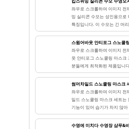
킵스위밍 실리콘 수모 수영모자
조절할 수 있습니다. 후크형 
좌우로 스크롤하여 이미지 전
넓은 시야를 제공하여 수영 중
밍 실리콘 수모는 성인용으로
보관 케이스가 포함되어 있어 
특징입니다. 이 수모는 긴 머
하는 캐릭터 느낌을 주어 더욱
을 편리하게 수용할 수 있는 
뛰어나며, 착용 시 편안함을 
스윔어바웃 안티포그 스노쿨링
실리콘 수모에서 느낄 수 있는
좌우로 스크롤하여 이미지 전
정적으로 고정되어 사용자의 편
웃 안티포그 스노쿨링 마스크
깔끔한 화이트 색상으로, 캘
분들에게 최적화된 제품입니다.
적입니다.킵스위밍 실리콘 수모
계되어 있어, 물속에서의 시각
니다. 배송이 신속하게 이루어지
어 김서림 없이 선명한 시야를
썸머차일드 스노쿨링 마스크 세
러운 실리콘 소재로 제작되어,
좌우로 스크롤하여 이미지 전
과적으로 방지하여, 스노쿨링 
일드 스노쿨링 마스크 세트는 
형으로 되어 있어, 숨쉬기가 
기능이 있어 습기가 차지 않아
공되어, 여행 시에도 간편하게
용이하여 여행 시 편리하게 사
합하여, 위생적인 측면에서도 
게 선택할 수 있습니다. 마스
수영에 미치다 수영장 샴푸&바