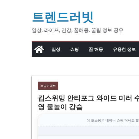
콘
트렌드러빗
텐
츠
로
일상, 라이프, 건강, 꿈해몽, 꿀팁 정보 공유
건
너
일상
쇼핑
꿈 해몽
유용한 정보
뛰
기
쇼핑커넥트
킵스위밍 안티포그 와이드 미러 
영 물놀이 강습
이 포스팅은 네이버 쇼핑 커넥트 활