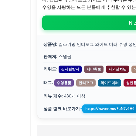
수영을 사랑하는 모든 분들에게 추천할 수 있는
N
상품명:
킵스위밍 안티포그 와이드 미러 수경 성
판매처:
스윔몰
키워드:
김서림방지
시야확보
자외선차단
태그:
수영용품
안티포그
와이드미러
성인
리뷰 개수:
430개 이상
상품 링크 바로가기
https://naver.me/FuN7v5H6
➔