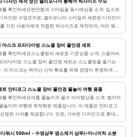
 디자인 제작 성인 캘리포니아 롱헤어 빅사이즈 수모
버클이 적용되어 있어 착용과 탈착이 간편합니다. 이 수경은
체를 확인하세요편안함과 스타일을 동시에상품 소개: 킵스위
에도 시각적인 편안함을 보장합니다.또한, 물빠짐이 가능한
 디자인된 수영모자로, 캘리포니아 스타일의 세련된 디자인이
사용 후 보관이 용이합니다. 고글의 디자인은 아이들이 좋아
리를 가진 사용자에게 적합한 빅사이즈로 제작되어, 머리 묶음
 매력적입니다. 이 제품은 수영장이나 워터파크..
넉넉한 공간을 제공합니다. 실리콘 소재로 만들어져 유연성이
느낄 수 있습니다.수모의 겉면은 부드러운 질감으로, 일반적인
 마스크 프리다이빙 스노클 장비 물안경 세트
 답답함이 적습니다. 또한, 수영 중에도 벗겨지지 않도록 안
체를 확인하세요스노쿨링의 새로운 기준상품 소개: 스윔어바
리함을 더합니다. 이 제품은 다양한 수영복과 잘 어울리는
 프리다이빙 스노클 장비 물안경 세트는 스노쿨링을 즐기는
리포니아라는 글자가 또렷하게 새겨져 있어 시각적으로도 매력
 이 마스크는 뛰어난 시야 확보를 위해 양옆이 투명하게 설
는 가격 대비 품질이 우수하여, 경제적인 선택이 될 수 있습
적 경험을 극대화합니다. 또한, 안티포그 기능이 탑재되어 있
며, 포장..
 유지할 수 있습니다.제품은 편안한 착용감을 제공하는 부드
트 안티포그 스노클 장비 물안경 물놀이 여행 용품
 장시간 사용에도 불편함이 없습니다. 물이 들어오는 것을 효
체를 확인하세요여름 물놀이의 필수 아이템상품 소개: 썸머차
중에도 안정감을 느낄 수 있습니다. 마스크의 디자인은 일체
물놀이와 여행에 최적화된 제품입니다. 이 제품은 안티포그
용이하며, 편리한 사용성을 자랑합니다.보관용 가방이 함께 제
 선명한 시야를 제공합니다. 또한, 가벼운 디자인으로 휴대가
 휴대할 수 있습니다. 이 제품은 개인 장비로 사용하기에 적
용할 수 있습니다.다양한 색상 옵션이 있어 개인의 취향에 맞
우수합니다. 다양한 여행지에서..
크는 얼굴에 잘 밀착되어 물이 들어오는 것을 방지하며, 편안
디워시 500ml – 수영샴푸 염소제거 샴푸(+미니어처 소분