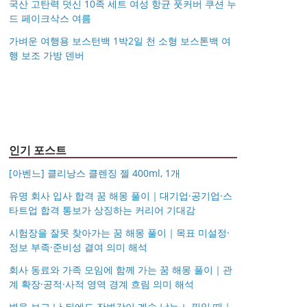
국산 고탄력 덧신 10족 세트 여성 항균 풋커버 쿠션 누
드 페이크삭스 여름
가벼운 여행용 보스턴백 1박2일 천 소형 보스톤백 여
행 보조 가방 덴버
아키베리 몽프레 파우치
제미로디 투스티 다각형
S999 은침 링귀걸이
국산 고탄력 덧신 10족
/ 스트랩 미니 파우치 여
명품 콤비 뿔테안경 코
가벼운 여행용 보스턴백
거창유기 수공예 주얼리
20mm 26mm 후프귀걸
세트 여성 항균 풋커버
행용 화장품 수납
받침 남자 여자 빅사이
몽블랑 남성 양면벨트
14k 목걸이 20대 여자친
1박2일 천 소형 보스톤
금 쌍 엥게이지링 커플
이 실버 골드 아르제아
쿠션 누드 페이크삭스
즈 큰안경테
시저플립 편광 클립온
타임리스 라인 42cm(16
12종 모음 기획전 선물
구생일선물 100일 기념
백 여행 보조 가방 덴버
우정 모녀 반지 가락지
여름
선글라스 클립선글라스
인치) 기내용 출장용 승
포장 무료각인 113834
일 루나 노블라티오
5mm
무원 노트북 소형 여행
128135
용 캐리어
인기 포스트
[아벤느] 클리낭스 클렌징 젤 400ml, 1개
유명 회사 입사 합격 꿈 해몽 풀이｜대기업·공기업·스
타트업 합격 통보가 상징하는 커리어 기대감
시험장을 잘못 찾아가는 꿈 해몽 풀이｜목표 미설정·
정보 부족·준비성 결여 의미 해석
회사 동료와 가족 모임에 함께 가는 꿈 해몽 풀이｜관
계 확장·공적·사적 영역 경계 흐림 의미 해석
변을 보고 난 뒤에도 잔변감이 계속 남는 느낌일 때｜