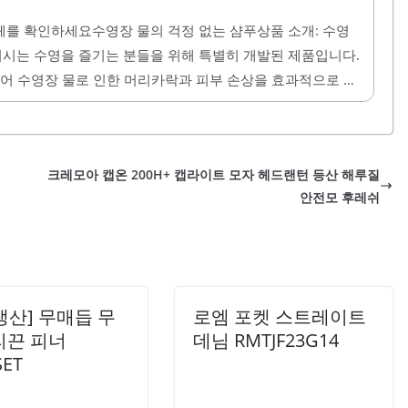
노클링 장비는 분리형으로 설계되어 세척과 보관이 용이합니
을 보다 안전하고 즐겁게 만들어 줍니다. 사용 후 관리가 간
를 확인하세요수영장 물의 걱정 없는 샴푸상품 소개: 수영
지할 수 있습니다. 스노쿨링을 처음 시도하는 분들도 안심하
시는 수영을 즐기는 분들을 위해 특별히 개발된 제품입니다.
었습니다.썸머차일드 스노쿨링 마스크 세트는 여행의 즐거움을
있어 수영장 물로 인한 머리카락과 피부 손상을 효과적으로 방
제공되어 넉넉하게 사용할 수 있으며, 미니어처 소분용기가 함
수 있습니다.사용 후에는 염소 냄새가 제거되어 상쾌한 기분
 풍부한 거품을 생성하여 세정력이 뛰어나며, 바디워시는 부드
크레모아 캡온 200H+ 캡라이트 모자 헤드랜턴 등산 해루질
감한 피부를 가진 분들도 안심하고 사용할 수 있도록 자극이
안전모 후레쉬
향은 약간의 상쾌함을 주지만 강하지 않아 부담 없이 사용
하는 분들에게 최적화된 제품으로, 머리결과 피부 건강을..
생산] 무매듭 무
로엠 포켓 스트레이트
리끈 피너
데님 RMTJF23G14
SET