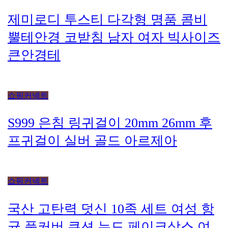
S999 은침 링귀걸이 20mm 26mm 후
프귀걸이 실버 골드 아르제아
쇼핑커넥트
국산 고탄력 덧신 10족 세트 여성 항
균 풋커버 쿠션 누드 페이크삭스 여
름
쇼핑커넥트
가벼운 여행용 보스턴백 1박2일 천
소형 보스톤백 여행 보조 가방 덴버