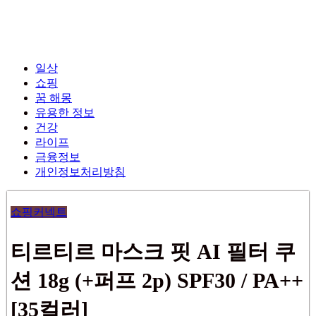
일상
쇼핑
꿈 해몽
유용한 정보
건강
라이프
금융정보
개인정보처리방침
쇼핑커넥트
티르티르 마스크 핏 AI 필터 쿠
션 18g (+퍼프 2p) SPF30 / PA++
[35컬러]