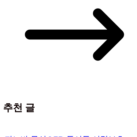
추천 글
지노바 무선 LED 독서등 시력보호
눈부심방지 책상 침대 휴대용 공부
스탠드 조명 침실
과일청 비정제설탕 사탕수수 원당