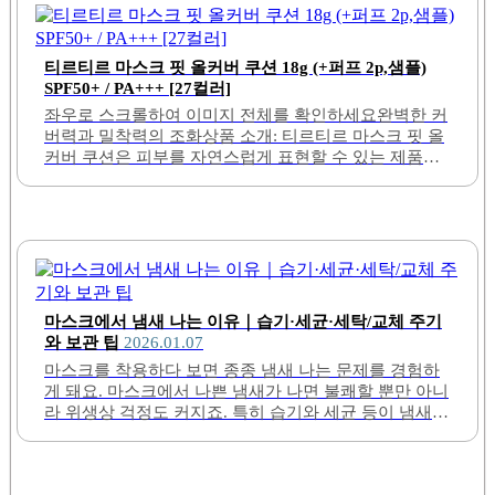
커버 쿠션은 피부를 자연스럽게 표현할 수 있는 제품으
로, 27가지 다양한 컬러 옵션을 제공합니다. 이 제품은
SPF50+ / PA+++의 자외선 차단 기능이 있어 햇볕으로부
터 피부를 보호합니다. 뛰어난 커버력과 밀착력으로 피
부 결점을 효과적으로 보완하며, 자연스러운 피부 표현
을 가능하게 합니다.사용 후에도 오랜 시간 동안 유지되
마스크에서 냄새 나는 이유｜습기·세균·세탁/교체 주기
는 지속력으로 인해 하루 종일 편안한 착용감을 제공합
와 보관 팁
2026.01.07
니다. 쿠션의 텍스처는 부드럽고 가벼워 피부에 부담을
마스크를 착용하다 보면 종종 냄새 나는 문제를 경험하
주지 않으며, 수분을 잘 유지하여 촉촉한 피부 인상을 줍
게 돼요. 마스크에서 나쁜 냄새가 나면 불쾌할 뿐만 아니
니다. 또한, 다양한 색상 중에서 자신의 피부톤에 맞는
라 위생상 걱정도 커지죠. 특히 습기와 세균 등이 냄새의
제품을 선택할 수 있어 개인의 취향에 맞춘 사용이 가능
주요 원인이 될 수 있어서, 이를 잘 이해하고 올바른 세
합니다.제품의 디자인은 세련되고 현대적인 감각을 자
탁과 교체 주기를 지키는 것이 중요해요. 이번 글에서는
랑하며, 휴대하기에도 용이합니다. 퍼프가..
마스크에서 냄새가 나는 다양한 이유와 함께 효과적인
보관 방법까지 자세히 알려드릴게요.1. 마스크에서 냄새
가 나는 주요 원인마스크에서 냄새가 나는 이유는 주로
겨울에 안경이 더 김 서리는 이유｜호흡 방향·마스크 밀
내부에 쌓인 습기와 세균 번식 때문이에요. 사람이 숨을
착·간단 방지 팁
2026.01.07
쉴 때 나오는 이산화탄소와 습기로 인해 마스크 안은 습
겨울에 안경김 때문에 불편을 겪는 분들이 많아요. 특히
해지고, 이 환경이 세균과 곰팡이 증식을 촉진해요. 뿐만
추운 날씨에 밖에 나가거나 따뜻한 실내에 들어갈 때 안
아니라 마스크를 장시간 착용하거나 제대로 세탁하지
경이 쉽게 김이 서리는 현상은 매우 흔한 문제입니다. 이
않으면 음식 냄새, 땀 냄새 같은 불쾌한 냄새가 발생할..
글에서는 겨울에 안경이 김이 서리는 이유와 함께 호흡
방향, 마스크 밀착 정도가 어떻게 영향을 미치는지 상세
히 알려드릴게요. 또한 간단하게 따라 할 수 있는 방지