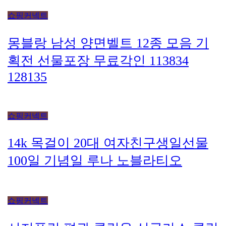
쇼핑커넥트
14k 목걸이 20대 여자친구생일선물
100일 기념일 루나 노블라티오
쇼핑커넥트
시저플립 편광 클립온 선글라스 클립
선글라스
쇼핑커넥트
타임리스 라인 42cm(16인치) 기내용
출장용 승무원 노트북 소형 여행용