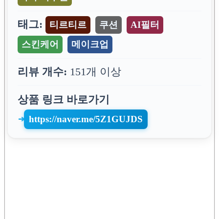
태그:
티르티르
쿠션
AI필터
스킨케어
메이크업
리뷰 개수:
151개 이상
상품 링크 바로가기
https://naver.me/5Z1GUJDS
➔