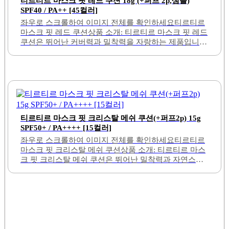
마스크 핏 레드 쿠션상품 소개: 티르티르 마스크 핏 레드
쿠션은 뛰어난 커버력과 밀착력을 자랑하는 제품입니
다. 이 제품은 18g의 용량으로 제공되며, 함께 제공되는
퍼프 2개와 샘플로 더욱 편리하게 사용할 수 있습니다.
SPF40과 PA++의 자외선 차단 기능이 있어 피부를 보호
하는 데 도움을 줍니다.다양한 색상 옵션이 제공되어, 개
인의 피부톤에 맞는 컬러를 선택할 수 있는 장점이 있습
티르티르 마스크 핏 크리스탈 메쉬 쿠션(+퍼프2p) 15g
니다. 이 쿠션은 자연스러운 피부 표현을 가능하게 하며,
SPF50+ / PA++++ [15컬러]
모공 끼임 없이 부드럽게 발리는 특징이 있습니다. 또한,
좌우로 스크롤하여 이미지 전체를 확인하세요티르티르
지속력이 뛰어나 아침 메이크업 후에도 오랜 시간 동안
마스크 핏 크리스탈 메쉬 쿠션상품 소개: 티르티르 마스
유지되는 효과를 제공합니다.많은 사용자들이 이 제품
크 핏 크리스탈 메쉬 쿠션은 뛰어난 밀착력과 자연스러
을 재구매하는 이유는 그만큼 신뢰할 수 있는 품질을 가
운 피부 표현으로 많은 사랑을 받고 있는 제품입니다. 이
지고 있기 때문입니다. 특히, K-뷰티를 선호하는..
쿠션은 15g의 용량으로 제공되며, SPF50+ / PA++++의 강
력한 자외선 차단 효과를 가지고 있어 피부를 보호하는
데 도움을 줍니다. 다양한 피부 톤에 맞춘 15가지 컬러
옵션이 있어, 개인의 피부색에 맞춰 선택할 수 있는 장점
이 있습니다.메쉬망 구조로 설계되어, 덧바를수록 커버
력이 향상되며, 가벼운 제형으로 피부에 부담 없이 사용
할 수 있습니다. 에센스 성분이 포함되어 있어, 쌀쌀한
날씨에도 촉촉한 사용감을 제공합니다. 이 쿠션은 자연
스러운 톤 정리와 함께 은은한 광을 부여하여, 피부를 더
욱 건강하고 빛나게 만들어 줍니다.또한, 12시간..