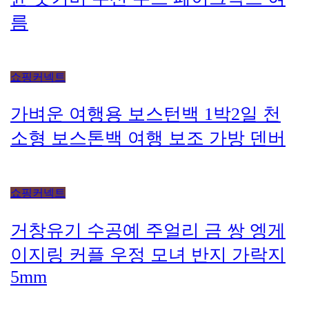
쇼핑커넥트
거창유기 수공예 주얼리 금 쌍 엥게
이지링 커플 우정 모녀 반지 가락지
5mm
쇼핑커넥트
몽블랑 남성 양면벨트 12종 모음 기
획전 선물포장 무료각인 113834
128135