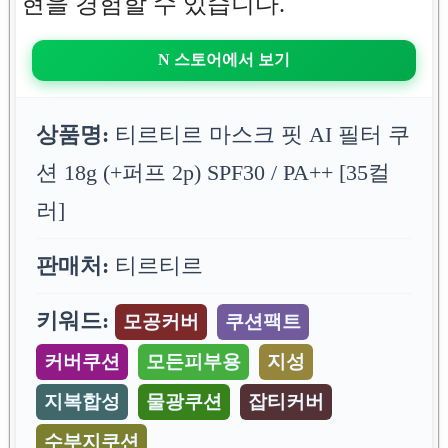
현을 경험할 수 있습니다.
N 스토어에서 보기
상품명:
티르티르 마스크 핏 AI 필터 쿠
션 18g (+퍼프 2p) SPF30 / PA++ [35컬
러]
판매처:
티르티르
키워드:
모공커버
쿠션팩트
커버쿠션
모든피부용
지성
지복합성
물광쿠션
잡티커버
수부지쿠션