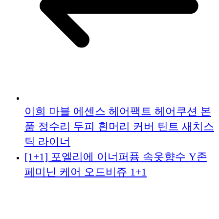
이희 마블 에센스 헤어팩트 헤어쿠션 본
품 정수리 두피 흰머리 커버 틴트 새치스
틱 라이너
[1+1] 포엘리에 이너퍼퓸 속옷향수 Y존
페미닌 케어 오드비쥬 1+1