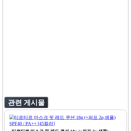
관련 게시물
티르티르 마스크 핏 레드 쿠션 18g (+퍼프 2p,샘플)
SPF40 / PA++ [45컬러]
좌우로 스크롤하여 이미지 전체를 확인하세요티르티르