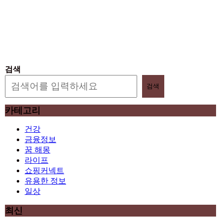
카테고리
건강
금융정보
꿈 해몽
라이프
쇼핑커넥트
유용한 정보
일상
최신
아키베리 몽프레 파우치 / 스트랩 미니 파우치 여행용 화
장품 수납
제미로디 투스티 다각형 명품 콤비 뿔테안경 코받침 남
자 여자 빅사이즈 큰안경테
S999 은침 링귀걸이 20mm 26mm 후프귀걸이 실버 골드
아르제아
국산 고탄력 덧신 10족 세트 여성 항균 풋커버 쿠션 누드
페이크삭스 여름
가벼운 여행용 보스턴백 1박2일 천 소형 보스톤백 여행
보조 가방 덴버