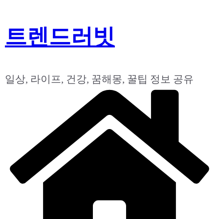
콘
트렌드러빗
텐
츠
로
건
일상, 라이프, 건강, 꿈해몽, 꿀팁 정보 공유
너
뛰
기