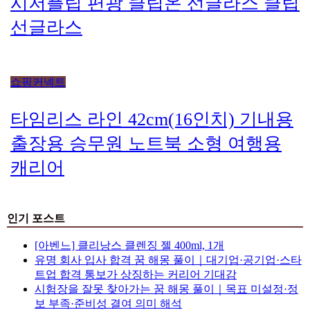
캐리어
인기 포스트
[아벤느] 클리낭스 클렌징 젤 400ml, 1개
유명 회사 입사 합격 꿈 해몽 풀이｜대기업·공기업·스타
트업 합격 통보가 상징하는 커리어 기대감
시험장을 잘못 찾아가는 꿈 해몽 풀이｜목표 미설정·정
보 부족·준비성 결여 의미 해석
회사 동료와 가족 모임에 함께 가는 꿈 해몽 풀이｜관계
확장·공적·사적 영역 경계 흐림 의미 해석
3M 스카치브라이트 대형 올터치 더블액션 막대걸레 세
트(정전기 10매 + 물걸레 3매)
일본 eSIM 이심 E심 데이터 무제한 유심 4G 5G 오사카
도쿄 후쿠오카 오키나와 링톡
변을 보고 난 뒤에도 잔변감이 계속 남는 느낌일 때｜과
민성 대장증후군·직장 질환 자가 진단법
블라우풍트 귀찌이어폰 블루투스 무선 오픈형 귀걸이
귀찌형 이어폰 귀걸이형 이어클립 러닝