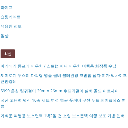
라이프
쇼핑커넥트
유용한 정보
일상
최신
아키베리 몽프레 파우치 / 스트랩 미니 파우치 여행용 화장품 수납
제미로디 투스티 다각형 명품 콤비 뿔테안경 코받침 남자 여자 빅사이즈
큰안경테
S999 은침 링귀걸이 20mm 26mm 후프귀걸이 실버 골드 아르제아
국산 고탄력 덧신 10족 세트 여성 항균 풋커버 쿠션 누드 페이크삭스 여
름
아키베리 몽프레 파우치 / 스트랩 미니 파우치 여행용 화장
가벼운 여행용 보스턴백 1박2일 천 소형 보스톤백 여행 보조 가방 덴버
제미로디 투스티 다각형 명품 콤비 뿔테안경 코받침 남자
품 수납
S999 은침 링귀걸이 20mm 26mm 후프귀걸이 실버 골드
여자 빅사이즈 큰안경테
국산 고탄력 덧신 10족 세트 여성 항균 풋커버 쿠션 누드 페
아르제아
가벼운 여행용 보스턴백 1박2일 천 소형 보스톤백 여행 보