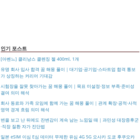
이크삭스 여름
거창유기 수공예 주얼리 금 쌍 엥게이지링 커플 우정 모녀
조 가방 덴버
몽블랑 남성 양면벨트 12종 모음 기획전 선물포장 무료각
반지 가락지 5mm
14k 목걸이 20대 여자친구생일선물 100일 기념일 루나 노
인 113834 128135
블라티오
타임리스 라인 42cm(16인치) 기내용 출장용 승무원 노트
시저플립 편광 클립온 선글라스 클립선글라스
북 소형 여행용 캐리어
인기 포스트
[아벤느] 클리낭스 클렌징 젤 400ml, 1개
유명 회사 입사 합격 꿈 해몽 풀이｜대기업·공기업·스타트업 합격 통보
가 상징하는 커리어 기대감
시험장을 잘못 찾아가는 꿈 해몽 풀이｜목표 미설정·정보 부족·준비성
결여 의미 해석
회사 동료와 가족 모임에 함께 가는 꿈 해몽 풀이｜관계 확장·공적·사적
영역 경계 흐림 의미 해석
변을 보고 난 뒤에도 잔변감이 계속 남는 느낌일 때｜과민성 대장증후군
·직장 질환 자가 진단법
일본 eSIM 이심 E심 데이터 무제한 유심 4G 5G 오사카 도쿄 후쿠오카