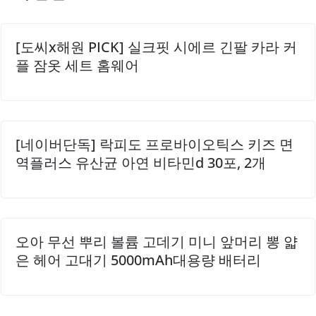
용하면 더욱 편리하게 스킨케어를 완성할 수 있습니다.유세
린 하이알루론 부스팅 에센스는 피부에 필요한 수분을 공급
하여 건강한 피부를 유지하는 데 기여합니다...
[도씨x해원 PICK] 실크핏 시에르 긴팔 카라 커
플 잠옷 세트 홈웨어
[네이버단독] 락피도 프로바이오틱스 키즈 면
역플러스 유산균 아연 비타민d 30포, 2개
오아 무선 뿌리 볼륨 고데기 미니 앞머리 뽕 얇
은 헤어 고대기 5000mAh대용량 배터리