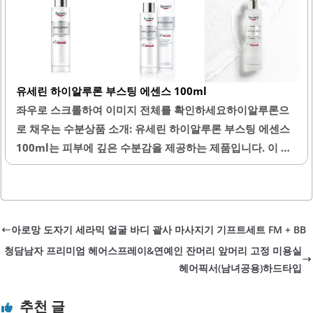
용 후에는 쫀쫀한 느낌을 주어 피부 탄력을 느낄 수 있습니다.
게 흡수됩니다. 아기나 민감한 피부를 가진 분들이 사용하기
유세린 브랜드는 오랜 역사와 신뢰성을 바탕으로 많은 소비
에 적합하여, 피부 보호막을 형성하여 외부 자극으로부터 피
자들에게 사랑받고 있습니다. 이 아이크림은 주름 예방과 개
부를..
선을 위한 제품으로, 지속적인 사용을 통해 효과를 기대할 수
유세린 하이알루론 부스팅 에센스 100ml
있습니다.또한, 튜브 형태로 제공되어 사용이 간편하며, 적절
좌우로 스크롤하여 이미지 전체를 확인하세요하이알루론으
한 양을 조절하여 사용할 수 있습니다. 피부 자극이 적어 민감
로 채우는 수분상품 소개: 유세린 하이알루론 부스팅 에센스
한 피부를 가진 분들도 안심하고 사용할 수 있습니다. 유세린
100ml는 피부에 깊은 수분감을 제공하는 제품입니다. 이 에
볼륨 리프팅 아이크림은..
센스는 하이알루론산 성분이 포함되어 있어 피부 속 수분을
효과적으로 채워주며, 촉촉하고 부드러운 피부를 유지하는
데 도움을 줍니다. 사용 후 빠른 흡수력으로 인해 피부에 부담
없이 사용 가능하며, 끈적임 없이 산뜻한 마무리감을 제공합
아로망 도자기 세라믹 얼굴 바디 괄사 마사지기 기프트세트 FM + BB
니다.또한, 자극이 적어 민감한 피부에도 적합하여 누구나 안
청담남자 프리미엄 헤어스프레이&연예인 잔머리 앞머리 고정 미용실
심하고 사용할 수 있습니다. 이 제품은 스킨케어 루틴에서 필
헤어픽서(남녀공용)하드타입
수적인 단계로 자리 잡을 수 있으며, 아침과 저녁 모두 사용하
기에 적합합니다. 특히, 올인원 제품으로서 미스트와 함께 사
추천 글