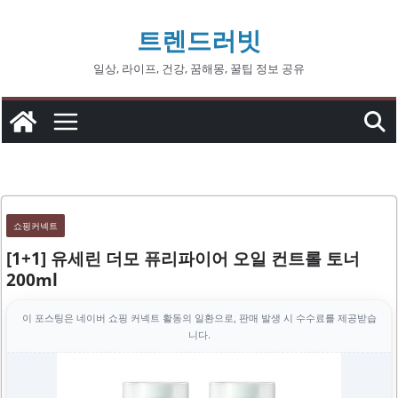
콘
트렌드러빗
텐
츠
일상, 라이프, 건강, 꿈해몽, 꿀팁 정보 공유
로
건
너
뛰
기
쇼핑커넥트
[1+1] 유세린 더모 퓨리파이어 오일 컨트롤 토너
200ml
이 포스팅은 네이버 쇼핑 커넥트 활동의 일환으로, 판매 발생 시 수수료를 제공받습
니다.