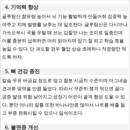
4. 기억력 향상
글루탐산 함유량 높아서 뇌 기능 활발하게 만들어줘 집중력 높
여주고 치매 발병률 낮추는 데 일조한다. 글루탐산은 다시마나
가쓰오부시 국물 우릴 때 쓰는 감칠맛 나는 조미료 일종인데
이를 충분히 섭취하면 머리 맑아지며 암기 잘 되고 학습 효율
높일 수 있다. 단 과도할 경우 혈압 상승 초래하니 적정량만 먹
도록 하자.
5. 뼈 건강 증진
칼슘 우유 버금갈 정도로 많고 철분 시금치 수준이며 마그네슘
견과류 맞먹을 만큼 들었다. 따라서 꾸준히 챙겨 먹으면 골다
공증 발생 위험 낮아지고 성장기 어린이 골격 형성 도울 수 있
다. 뿐만 아니라 칼륨 또한 바나나만큼 많아서 나트륨 배출 돕
고 부종 완화시킬 수 있으니 일석이조다.
6. 불면증 개선