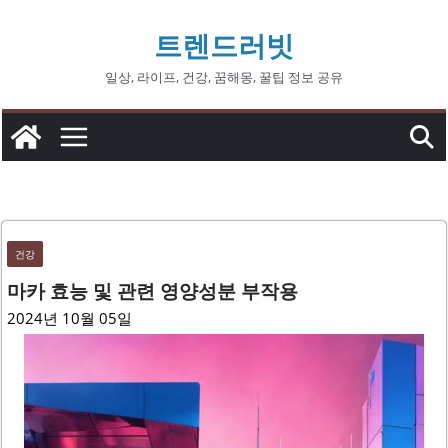
콘
트렌드러빗
텐
츠
일상, 라이프, 건강, 꿈해몽, 꿀팁 정보 공유
로
건
너
뛰
기
건강
마카 효능 및 관련 영양성분 부작용
2024년 10월 05일