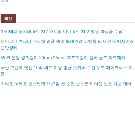
최신
아키베리 몽프레 파우치 / 스트랩 미니 파우치 여행용 화장품 수납
제미로디 투스티 다각형 명품 콤비 뿔테안경 코받침 남자 여자 빅사이즈
큰안경테
S999 은침 링귀걸이 20mm 26mm 후프귀걸이 실버 골드 아르제아
국산 고탄력 덧신 10족 세트 여성 항균 풋커버 쿠션 누드 페이크삭스 여
름
아키베리 몽프레 파우치 / 스트랩 미니 파우치 여행용 화장
가벼운 여행용 보스턴백 1박2일 천 소형 보스톤백 여행 보조 가방 덴버
제미로디 투스티 다각형 명품 콤비 뿔테안경 코받침 남자
품 수납
S999 은침 링귀걸이 20mm 26mm 후프귀걸이 실버 골드
여자 빅사이즈 큰안경테
국산 고탄력 덧신 10족 세트 여성 항균 풋커버 쿠션 누드 페
아르제아
가벼운 여행용 보스턴백 1박2일 천 소형 보스톤백 여행 보
이크삭스 여름
거창유기 수공예 주얼리 금 쌍 엥게이지링 커플 우정 모녀
조 가방 덴버
몽블랑 남성 양면벨트 12종 모음 기획전 선물포장 무료각
반지 가락지 5mm
14k 목걸이 20대 여자친구생일선물 100일 기념일 루나 노
인 113834 128135
블라티오
타임리스 라인 42cm(16인치) 기내용 출장용 승무원 노트
시저플립 편광 클립온 선글라스 클립선글라스
북 소형 여행용 캐리어