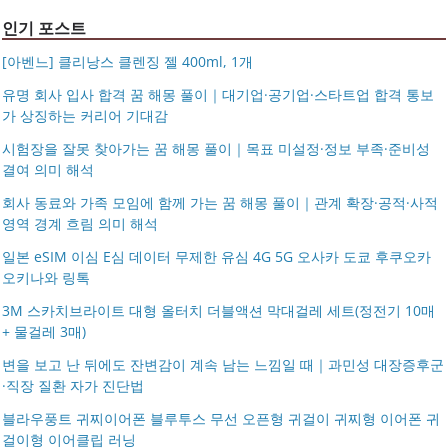
인기 포스트
[아벤느] 클리낭스 클렌징 젤 400ml, 1개
유명 회사 입사 합격 꿈 해몽 풀이｜대기업·공기업·스타트업 합격 통보
가 상징하는 커리어 기대감
시험장을 잘못 찾아가는 꿈 해몽 풀이｜목표 미설정·정보 부족·준비성
결여 의미 해석
회사 동료와 가족 모임에 함께 가는 꿈 해몽 풀이｜관계 확장·공적·사적
영역 경계 흐림 의미 해석
일본 eSIM 이심 E심 데이터 무제한 유심 4G 5G 오사카 도쿄 후쿠오카
오키나와 링톡
3M 스카치브라이트 대형 올터치 더블액션 막대걸레 세트(정전기 10매
+ 물걸레 3매)
변을 보고 난 뒤에도 잔변감이 계속 남는 느낌일 때｜과민성 대장증후군
·직장 질환 자가 진단법
블라우풍트 귀찌이어폰 블루투스 무선 오픈형 귀걸이 귀찌형 이어폰 귀
걸이형 이어클립 러닝