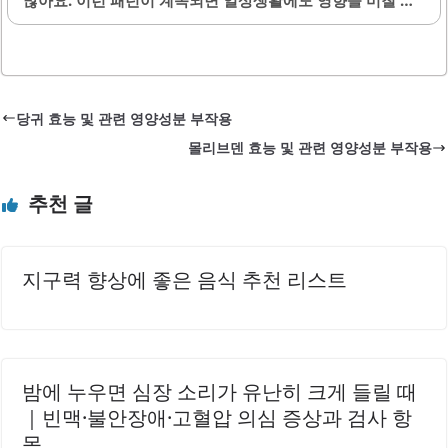
많아요. 이런 패턴이 계속되면 일상생활에도 영향을 미칠 수
있어서 적절한 관리가 필요해요. 이번 글에서는 갱년기, 우울,
불안, 그리고 수면장애로 인한 증상의 차이를 명확히 구분해
알려드릴 테니 꼭 도움 되실 거예요.1. 갱년기와 수면 문제의
연관성갱년기는 노화 과정 중 여성 호르몬의 급격한 변화로
당귀 효능 및 관련 영양성분 부작용
인해 신체와 정신에 여러 증상이 나타나는 시기예요. 특히 에
몰리브덴 효능 및 관련 영양성분 부작용
스트로겐 수치가 떨어지면 수면 패턴에 영향을 줘서 새벽에
자주 깰 수 있답니다. 자주 깨는 밤은 야간 발한이나 두통 등
추천 글
다른 신체 증상과 함께 나타나기도 해요.갱년기 관련 수면장
애는 주로 수면 유지 장애가 특징이며, 다시..
지구력 향상에 좋은 음식 추천 리스트
밤에 누우면 심장 소리가 유난히 크게 들릴 때
｜빈맥·불안장애·고혈압 의심 증상과 검사 항
목